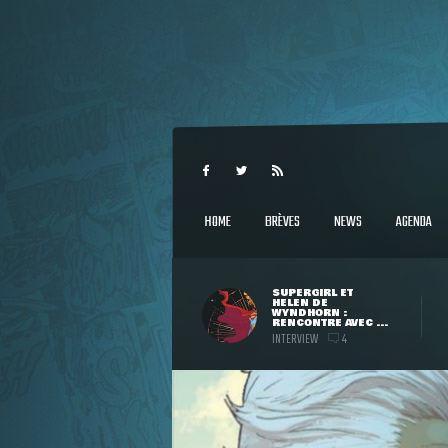
HOME
BRÈVES
NEWS
AGENDA
SUPERGIRL ET
HELEN DE
WYNDHORN :
RENCONTRE AVEC ...
INTERVIEW
4