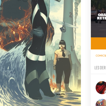
QUA
RETE
COMICS
LES DER