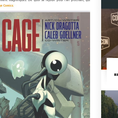
ément magnifiques. De quoi se réjouir pour l'an prochain, qui
ge Comics
.
R