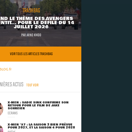
TRASHBAG
ND LE THÈME DES AVENGERS
NTIT... POUR LE DÉFILÉ DU 14
JUILLET 2026
PAR
ARNO KIKOO
VOIR TOUS LES ARTICLES TRASHBAG
BLOG.fr
NIÈRES ACTUS
TOUT VOIR
X-MEN : SADIE SINK CONFIRME SON
RETOUR POUR LE FILM DE JAKE
SCHREIER
ECRANS
X-MEN '97 : LA SAISON 3 BIEN PRÉVUE
POUR 2027, ET LA SAISON 4 POUR 2028