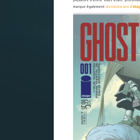
plusieurs d'entre elles étant profond
marque également
les trente ans d'
Ima