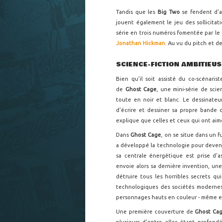
Tandis que les
Big Two
se fendent d'
jouent également le jeu des sollicita
série en trois numéros fomentée par le
Jonathan Hickman
. Au vu du pitch et de
SCIENCE-FICTION AMBITIEUS
Bien qu'il soit assisté du co-scénaris
de
Ghost Cage
, une mini-série de sci
toute en noir et blanc. Le dessinate
d'écrire et dessiner sa propre bande 
explique que celles et ceux qui ont aimé
Dans
Ghost Cage
, on se situe dans un 
a développé la technologie pour devenir
sa centrale énergétique est prise d'a
envoie alors sa dernière invention, une 
détruire tous les horribles secrets qu
technologiques des sociétés modernes 
personnages hauts en couleur - même en
Une première couverture de
Ghost Ca