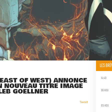
LES BR
14:40
(EAST OF WEST) ANNONCE
N NOUVEAU TITRE IMAGE
LEB GOELLNER
06 AOU
Tweet
05 AOU