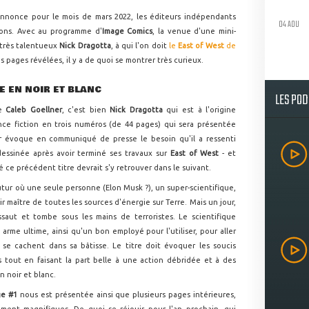
annonce pour le mois de mars 2022, les éditeurs indépendants
04 AOU
tions. Avec au programme d'
Image Comics
, la venue d'une mini-
 très talentueux
Nick Dragotta
, à qui l'on doit
le
East of West
de
s pages révélées, il y a de quoi se montrer très curieux.
E EN NOIR ET BLANC
LES PO
te
Caleb Goellner
, c'est bien
Nick Dragotta
qui est à l'origine
ence fiction en trois numéros (de 44 pages) qui sera présentée
ur évoque en communiqué de presse le besoin qu'il a ressenti
dessinée après avoir terminé ses travaux sur
East of West
- et
 ce précédent titre devrait s'y retrouver dans le suivant.
futur où une seule personne (Elon Musk ?), un super-scientifique,
 maître de toutes les sources d'énergie sur Terre. Mais un jour,
ssaut et tombe sous les mains de terroristes. Le scientifique
arme ultime, ainsi qu'un bon employé pour l'utiliser, pour aller
i se cachent dans sa bâtisse. Le titre doit évoquer les soucis
tout en faisant la part belle à une action débridée et à des
 noir et blanc.
ge #1
nous est présentée ainsi que plusieurs pages intérieures,