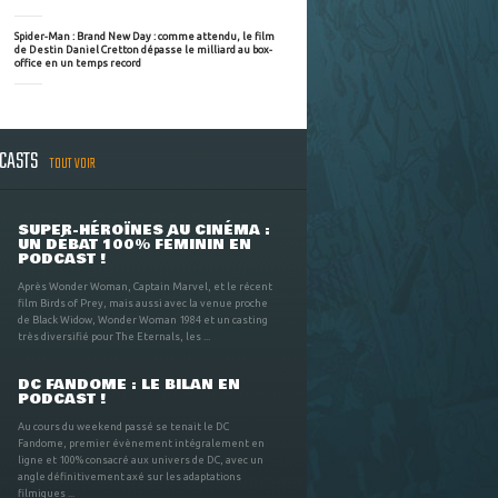
Spider-Man : Brand New Day : comme attendu, le film
de Destin Daniel Cretton dépasse le milliard au box-
office en un temps record
DCASTS
TOUT VOIR
SUPER-HÉROÏNES AU CINÉMA :
UN DÉBAT 100% FÉMININ EN
PODCAST !
Après Wonder Woman, Captain Marvel, et le récent
film Birds of Prey, mais aussi avec la venue proche
de Black Widow, Wonder Woman 1984 et un casting
très diversifié pour The Eternals, les ...
DC FANDOME : LE BILAN EN
PODCAST !
Au cours du weekend passé se tenait le DC
Fandome, premier évènement intégralement en
ligne et 100% consacré aux univers de DC, avec un
angle définitivement axé sur les adaptations
filmiques ...