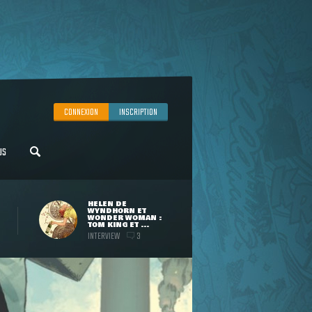
CONNEXION
INSCRIPTION
US
HELEN DE
WYNDHORN ET
WONDER WOMAN :
TOM KING ET ...
INTERVIEW
3