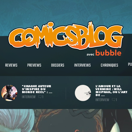
PL
REVIEWS
PREVIEWS
DOSSIERS
INTERVIEWS
CHRONIQUES
"CHAQUE AUTEUR
L'AMOUR ET LA
S'INSPIRE DU
VERMINE : WILL
MONDE RÉEL" : ...
MCPHAIL, OU L'ART
DE ...
INTERVIEW
1
INTERVIEW
1