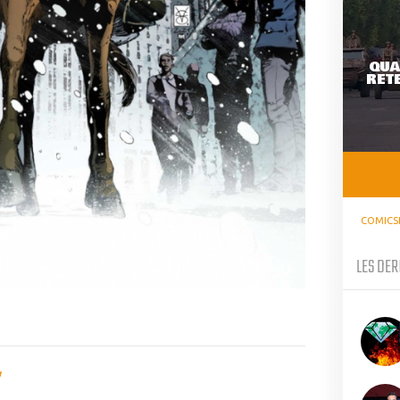
QUA
RETE
COMICS
LES DER