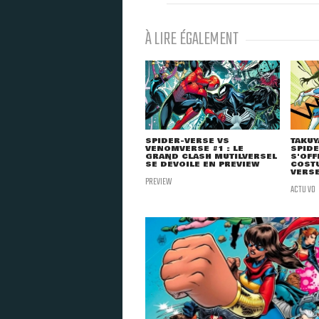
À LIRE ÉGALEMENT
SPIDER-VERSE VS
TAKUY
VENOMVERSE #1 : LE
SPIDE
GRAND CLASH MUTILVERSEL
S'OFF
SE DÉVOILE EN PREVIEW
COST
VERSE
PREVIEW
ACTU VO