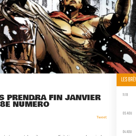
LES BR
11:19
S PRENDRA FIN JANVIER
28E NUMÉRO
05 AOU
Tweet
04 AOU