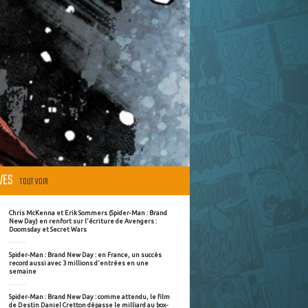
ÈVES
TOUT VOIR
Chris McKenna et Erik Sommers (Spider-Man : Brand
New Day) en renfort sur l'écriture de Avengers :
Doomsday et Secret Wars
Spider-Man : Brand New Day : en France, un succès
record aussi avec 3 millions d'entrées en une
semaine
Spider-Man : Brand New Day : comme attendu, le film
de Destin Daniel Cretton dépasse le milliard au box-