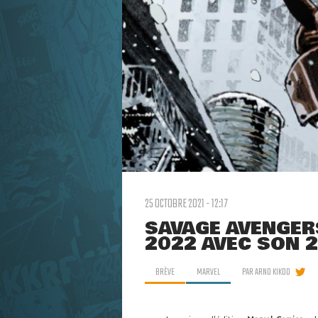
25 OCTOBRE 2021 - 12:17
SAVAGE AVENGER
2022 AVEC SON 
BRÈVE
MARVEL
PAR
ARNO KIKOO