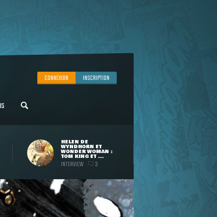
CONNEXION
INSCRIPTION
US
HELEN DE
WYNDHORN ET
WONDER WOMAN :
TOM KING ET ...
INTERVIEW
3