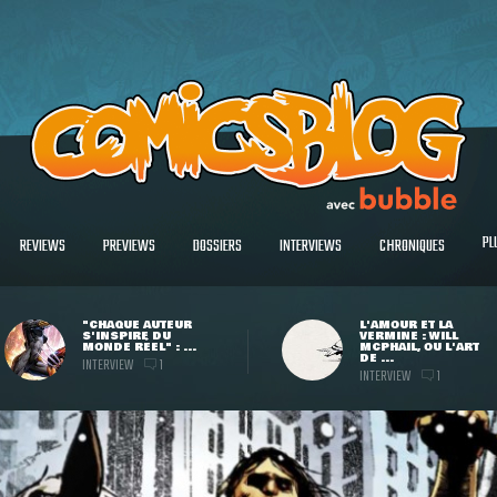
PL
REVIEWS
PREVIEWS
DOSSIERS
INTERVIEWS
CHRONIQUES
"CHAQUE AUTEUR
L'AMOUR ET LA
S'INSPIRE DU
VERMINE : WILL
MONDE RÉEL" : ...
MCPHAIL, OU L'ART
DE ...
INTERVIEW
1
INTERVIEW
1