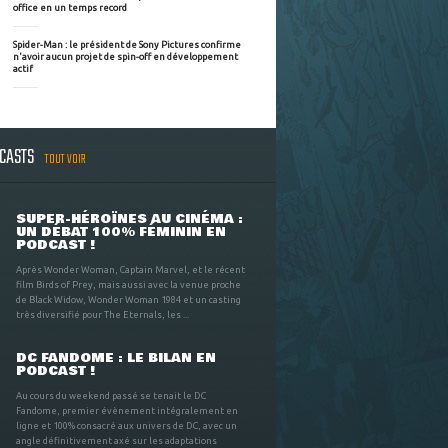
office en un temps record
Spider-Man : le président de Sony Pictures confirme
n'avoir aucun projet de spin-off en développement
actif
DCASTS
TOUT VOIR
SUPER-HÉROÏNES AU CINÉMA :
UN DÉBAT 100% FÉMININ EN
PODCAST !
Après Wonder Woman, Captain Marvel, et le récent
film Birds of Prey, mais aussi avec la venue proche
de Black Widow, Wonder Woman 1984 et un casting
très diversifié pour The Eternals, les ...
DC FANDOME : LE BILAN EN
PODCAST !
Au cours du weekend passé se tenait le DC
Fandome, premier évènement intégralement en
ligne et 100% consacré aux univers de DC, avec un
angle définitivement axé sur les adaptations