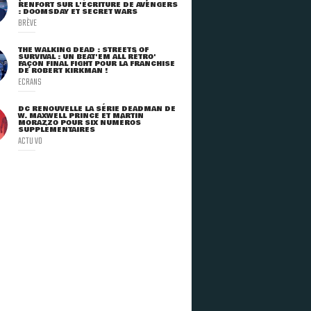
RENFORT SUR L'ÉCRITURE DE AVENGERS
: DOOMSDAY ET SECRET WARS
BRÈVE
THE WALKING DEAD : STREETS OF
SURVIVAL : UN BEAT'EM ALL RÉTRO'
FAÇON FINAL FIGHT POUR LA FRANCHISE
DE ROBERT KIRKMAN !
ECRANS
DC RENOUVELLE LA SÉRIE DEADMAN DE
W. MAXWELL PRINCE ET MARTIN
MORAZZO POUR SIX NUMÉROS
SUPPLÉMENTAIRES
ACTU VO