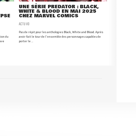
UNE SÉRIE PREDATOR : BLACK,
WHITE & BLOOD EN MAI 2025
YPSE
CHEZ MARVEL COMICS
ACTU VO
Pas de répit pour les anthologies Black, White and Blood. Après
tion du
avoir fait le tour de l'ensemble des personnages capables de
ave
porter le ...