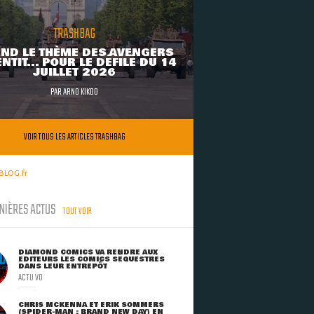
TRASHBAG
ND LE THÈME DES AVENGERS
NTIT... POUR LE DÉFILÉ DU 14
JUILLET 2026
PAR
ARNO KIKOO
VOIR TOUS LES ARTICLES TRASHBAG
BLOG.fr
NIÈRES ACTUS
TOUT VOIR
DIAMOND COMICS VA RENDRE AUX
ÉDITEURS LES COMICS SÉQUESTRÉS
DANS LEUR ENTREPÔT
ACTU VO
CHRIS MCKENNA ET ERIK SOMMERS
(SPIDER-MAN : BRAND NEW DAY) EN