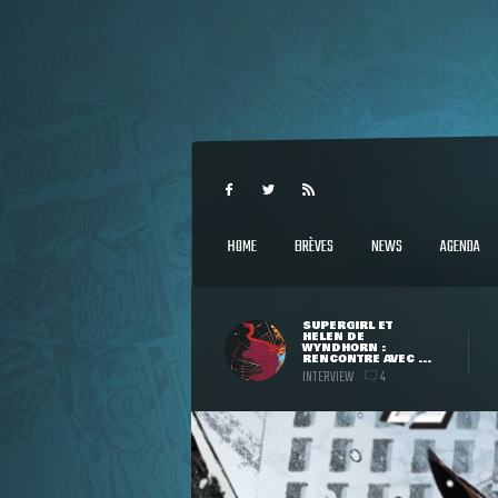
HOME
BRÈVES
NEWS
AGENDA
SUPERGIRL ET
HELEN DE
WYNDHORN :
RENCONTRE AVEC ...
INTERVIEW
4