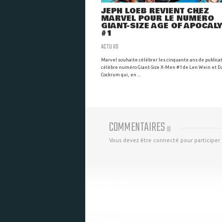
JEPH LOEB REVIENT CHEZ
MARVEL POUR LE NUMÉRO
GIANT-SIZE AGE OF APOCAL
#1
ACTU VO
Marvel souhaite célébrer les cinquante ans de publica
célèbre numéro Giant-Size X-Men #1 de Len Wein et D
Cockrum qui, en ...
COMMENTAIRES
(
0
)
Vous devez être connecté pour participer