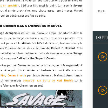
levé récemment le voile sur ses sollicitations pour le mois de
s en prévision
, l'éditeur fait aussi le point sur la série
Savage
04 AOU
ébut d'année prochaine. Une chose assez rare à noter,
Marvel
r en général sur ses fins de série.
R CONAN DANS L'UNIVERS MARVEL
age Avengers
marquait une nouvelle étape importante dans la
LES PO
ation du personnage en comics, après des années passées chez
avait permis à la
Maison des Idées
de lancer plusieurs séries, la
ans l'univers dérivé des créations de
Robert E. Howard
. Très
e de mêler le héros barbare au reste de son univers, avec
Savage
ais)
crossover
Battle for the Serpent Crown
.
onc temps pour
Conan
de quitter ses compagnons
Avengers
(dont
 la série principale dédiée au barbare a trouvé elle aussi sa
e
King Conan
à venir
par
Jason Aaron
et
Mahmud Asrar
, tandis
rtir un omnibus
consacré aux écrits de
Kurt Busiek
sur le
e faire avec le Cimmérien en 2022.