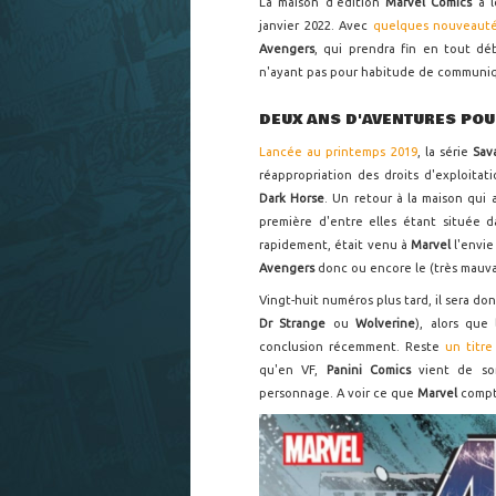
La maison d'édition
Marvel Comics
a 
janvier 2022. Avec
quelques nouveauté
Avengers
, qui prendra fin en tout d
n'ayant pas pour habitude de communique
DEUX ANS D'AVENTURES POU
Lancée au printemps 2019
, la série
Sav
réappropriation des droits d'exploit
Dark Horse
. Un retour à la maison qui 
première d'entre elles étant située d
rapidement, était venu à
Marvel
l'envi
Avengers
donc ou encore le (très mauv
Vingt-huit numéros plus tard, il sera d
Dr Strange
ou
Wolverine
), alors que
conclusion récemment. Reste
un titr
qu'en VF,
Panini Comics
vient de so
personnage. A voir ce que
Marvel
compt