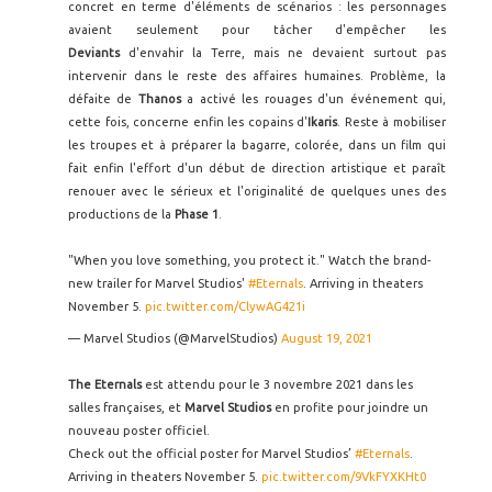
concret en terme d'éléments de scénarios : les personnages
avaient seulement pour tâcher d'empêcher les
Deviants
d'envahir la Terre, mais ne devaient surtout pas
intervenir dans le reste des affaires humaines. Problème, la
défaite de
Thanos
a activé les rouages d'un événement qui,
cette fois, concerne enfin les copains d'
Ikaris
. Reste à mobiliser
les troupes et à préparer la bagarre, colorée, dans un film qui
fait enfin l'effort d'un début de direction artistique et paraît
renouer avec le sérieux et l'originalité de quelques unes des
productions de la
Phase 1
.
"When you love something, you protect it." Watch the brand-
new trailer for Marvel Studios'
#Eternals
. Arriving in theaters
November 5.
pic.twitter.com/ClywAG421i
— Marvel Studios (@MarvelStudios)
August 19, 2021
The Eternals
est attendu pour le 3 novembre 2021 dans les
salles françaises, et
Marvel Studios
en profite pour joindre un
nouveau poster officiel.
Check out the official poster for Marvel Studios’
#Eternals
.
Arriving in theaters November 5.
pic.twitter.com/9VkFYXKHt0