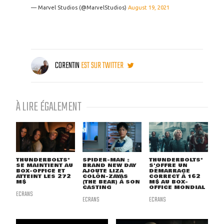
— Marvel Studios (@MarvelStudios)
August 19, 2021
CORENTIN
EST SUR TWITTER
À LIRE ÉGALEMENT
THUNDERBOLTS*
SPIDER-MAN :
THUNDERBOLTS*
SE MAINTIENT AU
BRAND NEW DAY
S'OFFRE UN
BOX-OFFICE ET
AJOUTE LIZA
DÉMARRAGE
ATTEINT LES 272
COLÓN-ZAYAS
CORRECT À 162
M$
(THE BEAR) À SON
M$ AU BOX-
CASTING
OFFICE MONDIAL
ECRANS
ECRANS
ECRANS