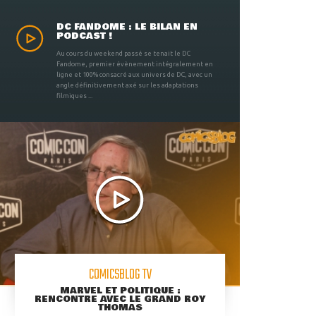
DC FANDOME : LE BILAN EN
PODCAST !
Au cours du weekend passé se tenait le DC
Fandome, premier évènement intégralement en
ligne et 100% consacré aux univers de DC, avec un
angle définitivement axé sur les adaptations
filmiques ...
COMICSBLOG TV
MARVEL ET POLITIQUE :
RENCONTRE AVEC LE GRAND ROY
THOMAS