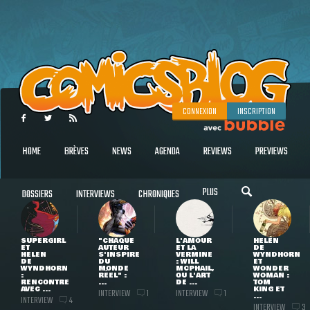
CONNEXION
INSCRIPTION
HOME
BRÈVES
NEWS
AGENDA
REVIEWS
PREVIEWS
PLUS
DOSSIERS
INTERVIEWS
CHRONIQUES
SUPERGIRL
"CHAQUE
L'AMOUR
HELEN
ET
AUTEUR
ET LA
DE
HELEN
S'INSPIRE
VERMINE
WYNDHORN
DE
DU
: WILL
ET
WYNDHORN
MONDE
MCPHAIL,
WONDER
:
RÉEL" :
OU L'ART
WOMAN :
RENCONTRE
...
DE ...
TOM
AVEC ...
KING ET
INTERVIEW
INTERVIEW
1
1
...
INTERVIEW
4
INTERVIEW
3