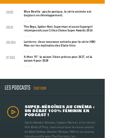
09:20
Blue Beetle : pas de panique, la série animée est
toujours en développement.
09:01
The Boys, Spider-Noir, Superman et aussi Supergirl
récompensés aux Critics Choice Super Awards 2026
08 AOU
Lanterns : deux nouveaux extraits pour la série HBO
Max sur les matinales des Etats-Unis
07 AOU
X-Men '97 : la saison 3 bien prévue pour 2027, et la
saison 4 pour 2028
LES PODCASTS
TOUT VOIR
SUPER-HÉROÏNES AU CINÉMA :
UN DÉBAT 100% FÉMININ EN
PODCAST !
Après Wonder Woman, Captain Marvel, et le récent
film Birds of Prey, mais aussi avec la venue proche
de Black Widow, Wonder Woman 1984 et un casting
très diversifié pour The Eternals, les ...