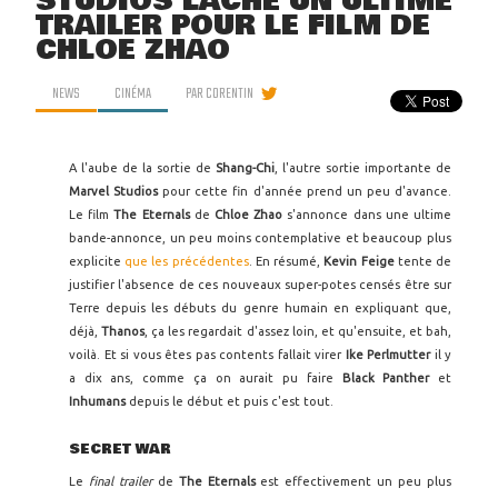
STUDIOS LÂCHE UN ULTIME
TRAILER POUR LE FILM DE
CHLOE ZHAO
NEWS
CINÉMA
PAR
CORENTIN
A l'aube de la sortie de
Shang-Chi
, l'autre sortie importante de
Marvel Studios
pour cette fin d'année prend un peu d'avance.
Le film
The Eternals
de
Chloe Zhao
s'annonce dans une ultime
bande-annonce, un peu moins contemplative et beaucoup plus
explicite
que les précédentes
. En résumé,
Kevin Feige
tente de
justifier l'absence de ces nouveaux super-potes censés être sur
Terre depuis les débuts du genre humain en expliquant que,
déjà,
Thanos
, ça les regardait d'assez loin, et qu'ensuite, et bah,
voilà. Et si vous êtes pas contents fallait virer
Ike Perlmutter
il y
a dix ans, comme ça on aurait pu faire
Black Panther
et
Inhumans
depuis le début et puis c'est tout.
SECRET WAR
Le
final trailer
de
The Eternals
est effectivement un peu plus