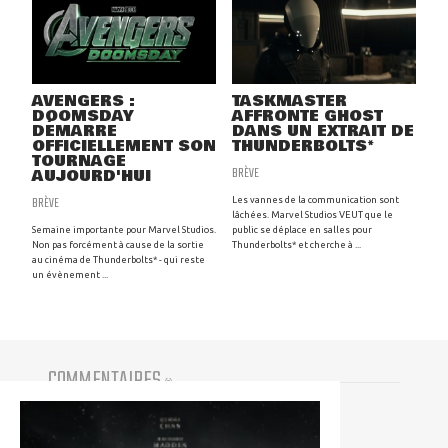
AVENGERS :
TASKMASTER
DOOMSDAY
AFFRONTE GHOST
DÉMARRE
DANS UN EXTRAIT DE
OFFICIELLEMENT SON
THUNDERBOLTS*
TOURNAGE
BRÈVE
AUJOURD'HUI
BRÈVE
Les vannes de la communication sont
lâchées. Marvel Studios VEUT que le
Semaine importante pour Marvel Studios.
public se déplace en salles pour
Non pas forcément à cause de la sortie
Thunderbolts* et cherche à ...
au cinéma de Thunderbolts* - qui reste
un évènement ...
COMMENTAIRES
(
0
)
Vous devez être connecté pour participer