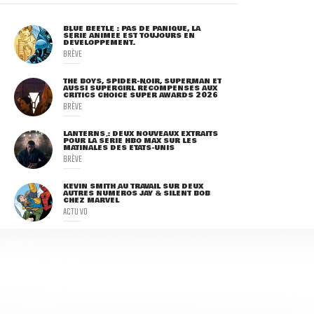
BLUE BEETLE : PAS DE PANIQUE, LA
SÉRIE ANIMÉE EST TOUJOURS EN
DÉVELOPPEMENT.
BRÈVE
THE BOYS, SPIDER-NOIR, SUPERMAN ET
AUSSI SUPERGIRL RÉCOMPENSÉS AUX
CRITICS CHOICE SUPER AWARDS 2026
BRÈVE
LANTERNS : DEUX NOUVEAUX EXTRAITS
POUR LA SÉRIE HBO MAX SUR LES
MATINALES DES ETATS-UNIS
BRÈVE
KEVIN SMITH AU TRAVAIL SUR DEUX
AUTRES NUMÉROS JAY & SILENT BOB
CHEZ MARVEL
ACTU VO