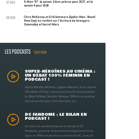
07 AOU
X-Men '97 : la saison 3 bien prévue pour 2027, et la
saison 4 pour 2028
06 AOU
Chris McKenna et Erik Sommers (Spider-Man : Brand
New Day) en renfort sur l'écriture de Avengers :
Doomsday et Secret Wars
LES PODCASTS
TOUT VOIR
SUPER-HÉROÏNES AU CINÉMA :
UN DÉBAT 100% FÉMININ EN
PODCAST !
Après Wonder Woman, Captain Marvel, et le récent
film Birds of Prey, mais aussi avec la venue proche
de Black Widow, Wonder Woman 1984 et un casting
très diversifié pour The Eternals, les ...
DC FANDOME : LE BILAN EN
PODCAST !
Au cours du weekend passé se tenait le DC
Fandome, premier évènement intégralement en
ligne et 100% consacré aux univers de DC, avec un