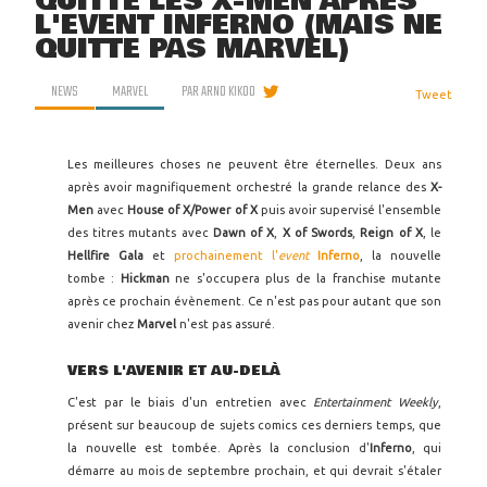
QUITTE LES X-MEN APRÈS
L'EVENT INFERNO (MAIS NE
QUITTE PAS MARVEL)
NEWS
MARVEL
PAR
ARNO KIKOO
Tweet
Les meilleures choses ne peuvent être éternelles. Deux ans
après avoir magnifiquement orchestré la grande relance des
X-
Men
avec
House of X/Power of X
puis avoir supervisé l'ensemble
des titres mutants avec
Dawn of X
,
X of Swords
,
Reign of X
, le
Hellfire Gala
et
prochainement l'
event
Inferno
, la nouvelle
tombe :
Hickman
ne s'occupera plus de la franchise mutante
après ce prochain évènement. Ce n'est pas pour autant que son
avenir chez
Marvel
n'est pas assuré.
VERS L'AVENIR ET AU-DELÀ
C'est par le biais d'un entretien avec
Entertainment Weekly
,
présent sur beaucoup de sujets comics ces derniers temps, que
la nouvelle est tombée. Après la conclusion d'
Inferno
, qui
démarre au mois de septembre prochain, et qui devrait s'étaler