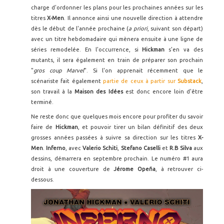
charge d'ordonner les plans pour les prochaines années sur les
titres
X-Men
. Il annonce ainsi une nouvelle direction à attendre
dès le début de l'année prochaine (
a priori
, suivant son départ)
avec un titre hebdomadaire qui mènera ensuite à une ligne de
séries remodelée. En l'occurrence, si
Hickman
s'en va des
mutants, il sera également en train de préparer son prochain
"
gros coup Marvel
". Si l'on apprenait récemment que le
scénariste fait également
partie de ceux à partir sur
Substack
,
son travail à la
Maison des Idées
est donc encore loin d'être
terminé.
Ne reste donc que quelques mois encore pour profiter du savoir
faire de
Hickman
, et pouvoir tirer un bilan définitif des deux
grosses années passées à suivre sa direction sur les titres
X-
Men
.
Inferno
, avec
Valerio Schiti
,
Stefano Caselli
et
R.B Silva
aux
dessins, démarrera en septembre prochain. Le numéro #1 aura
droit à une couverture de
Jérome Opeña
, à retrouver ci-
dessous.