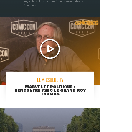
angle définitivement axé sur les adaptations
filmiques ...
COMICSBLOG TV
MARVEL ET POLITIQUE :
RENCONTRE AVEC LE GRAND ROY
THOMAS