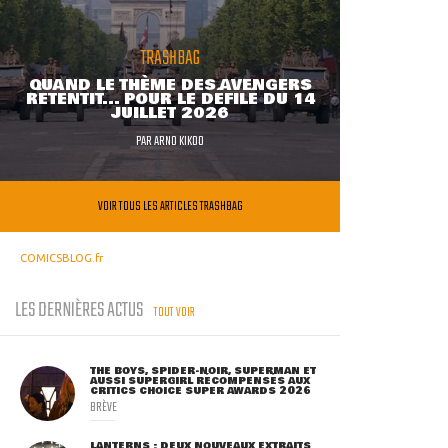
TRASHBAG
QUAND LE THÈME DES AVENGERS
RETENTIT... POUR LE DÉFILÉ DU 14
JUILLET 2026
PAR
ARNO KIKOO
VOIR TOUS LES ARTICLES TRASHBAG
COMICSBLOG.fr
LES DERNIÈRES ACTUS
TOUT VOIR
THE BOYS, SPIDER-NOIR, SUPERMAN ET
AUSSI SUPERGIRL RÉCOMPENSÉS AUX
CRITICS CHOICE SUPER AWARDS 2026
BRÈVE
LANTERNS : DEUX NOUVEAUX EXTRAITS