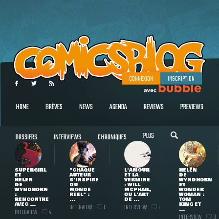
CONNEXION
INSCRIPTION
HOME
BRÈVES
NEWS
AGENDA
REVIEWS
PREVIEWS
PLUS
DOSSIERS
INTERVIEWS
CHRONIQUES
SUPERGIRL
"CHAQUE
L'AMOUR
HELEN
ET
AUTEUR
ET LA
DE
HELEN
S'INSPIRE
VERMINE
WYNDHORN
DE
DU
: WILL
ET
WYNDHORN
MONDE
MCPHAIL,
WONDER
:
RÉEL" :
OU L'ART
WOMAN :
RENCONTRE
...
DE ...
TOM
AVEC ...
KING ET
INTERVIEW
INTERVIEW
1
1
...
INTERVIEW
4
INTERVIEW
3