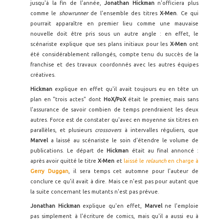
jusqu'à la fin de l'année,
Jonathan Hickman
n'officiera plus
comme le
showrunner
de l'ensemble des titres
X-Men
. Ce qui
pourrait apparaître en premier lieu comme une mauvaise
nouvelle doit être pris sous un autre angle : en effet, le
scénariste explique que ses plans initiaux pour les
X-Men
ont
été considérablement rallongés, compte tenu du succès de la
franchise et des travaux coordonnés avec les autres équipes
créatives.
Hickman
explique en effet qu'il avait toujours eu en tête un
plan en "trois actes" dont
HoX/PoX
était le premier, mais sans
l'assurance de savoir combien de temps prendraient les deux
autres. Force est de constater qu'avec en moyenne six titres en
parallèles, et plusieurs
crossovers
à intervalles réguliers, que
Marvel
a laissé au scénariste le soin d'étendre le volume de
publications. Le départ de
Hickman
était au final annoncé :
après avoir quitté le titre
X-Men
et
laissé le
relaunch
en charge à
Gerry Duggan
, il sera temps cet automne pour l'auteur de
conclure ce qu'il avait à dire. Mais ce n'est pas pour autant que
la suite concernant les mutants n'est pas prévue.
Jonathan Hickman
explique qu'en effet,
Marvel
ne l'emploie
pas simplement à l'écriture de comics, mais qu'il a aussi eu à