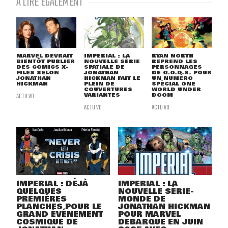
À LIRE ÉGALEMENT
MARVEL DEVRAIT
IMPERIAL : LA
RYAN NORTH
BIENTÔT PUBLIER
NOUVELLE SÉRIE
REPREND LES
DES COMICS X-
SPATIALE DE
PERSONNAGES
FILES SELON
JONATHAN
DE G.O.D.S. POUR
JONATHAN
HICKMAN FAIT LE
UN NUMÉRO
HICKMAN
PLEIN DE
SPÉCIAL ONE
COUVERTURES
WORLD UNDER
ACTU VO
VARIANTES
DOOM
ACTU VO
ACTU VO
IMPERIAL : DÉJÀ
IMPERIAL : LA
QUELQUES
NOUVELLE SÉRIE-
PREMIÈRES
MONDE DE
PLANCHES POUR LE
JONATHAN HICKMAN
GRAND ÉVÉNEMENT
POUR MARVEL
COSMIQUE DE
DÉBARQUE EN JUIN