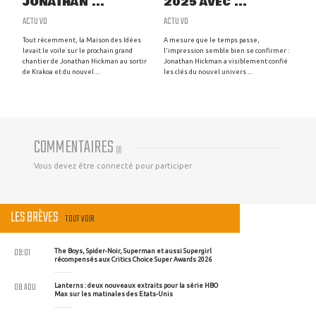
JONATHAN ...
2025 AVEC ...
ACTU VO
ACTU VO
Tout récemment, la Maison des Idées
A mesure que le temps passe,
levait le voile sur le prochain grand
l'impression semble bien se confirmer :
chantier de Jonathan Hickman au sortir
Jonathan Hickman a visiblement confié
de Krakoa et du nouvel ...
les clés du nouvel univers ...
COMMENTAIRES
(
0
)
Vous devez être connecté pour participer
LES BRÈVES
TOUT VOIR
09:01
The Boys, Spider-Noir, Superman et aussi Supergirl
récompensés aux Critics Choice Super Awards 2026
08 AOU
Lanterns : deux nouveaux extraits pour la série HBO
Max sur les matinales des Etats-Unis