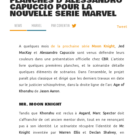
PLANCHES D'ALESSANDRO
CAPUCCIO POUR LA
NOUVELLE SÉRIE MARVEL
NEWS
MARVEL
PAR
CORENTIN
Tweet
A quelques mois
de la prochaine série
Moon Knight
,
Jed
MacKay
et
Alessandro Capuccio
sont venus défendre leurs
couleurs dans une présentation officielle chez
CBR
. L'artiste
livre quelques premières planches, et le scénariste détaille
quelques éléments de scénarios. Dans l'ensemble, le projet
paraît plus classique et dirigé que les derniers travaux en date
sur le justicier schizophrène, dans la droite ligne de l'arc
Age of
Khonshu
de
Jason Aaron
.
MR. MOON KNIGHT
Tandis que
Khonshu
est reclus à
Asgard
,
Marc Spector
doit
s'affranchir de cet ancien mentor divin, tout en ne renonçant
pas à son identité. Le scénariste récupère l'identité de
Mr.
Knight
inventée par
Warren Ellis
et
Declan Shalvey
, en