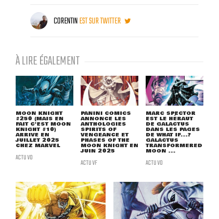
CORENTIN
EST SUR TWITTER
À LIRE ÉGALEMENT
MOON KNIGHT
PANINI COMICS
MARC SPECTOR
#250 (MAIS EN
ANNONCE LES
EST LE HÉRAUT
FAIT C'EST MOON
ANTHOLOGIES
DE GALACTUS
KNIGHT #10)
SPIRITS OF
DANS LES PAGES
ARRIVE EN
VENGEANCE ET
DE WHAT IF...?
JUILLET 2025
PHASES OF THE
GALACTUS
CHEZ MARVEL
MOON KNIGHT EN
TRANSFORMERED
JUIN 2025
MOON ...
ACTU VO
ACTU VF
ACTU VO