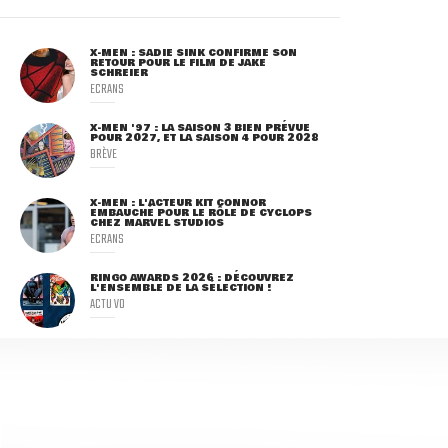
X-MEN : SADIE SINK CONFIRME SON
RETOUR POUR LE FILM DE JAKE
SCHREIER
ECRANS
X-MEN '97 : LA SAISON 3 BIEN PRÉVUE
POUR 2027, ET LA SAISON 4 POUR 2028
BRÈVE
X-MEN : L'ACTEUR KIT CONNOR
EMBAUCHÉ POUR LE RÔLE DE CYCLOPS
CHEZ MARVEL STUDIOS
ECRANS
RINGO AWARDS 2026 : DÉCOUVREZ
L'ENSEMBLE DE LA SÉLECTION !
ACTU VO