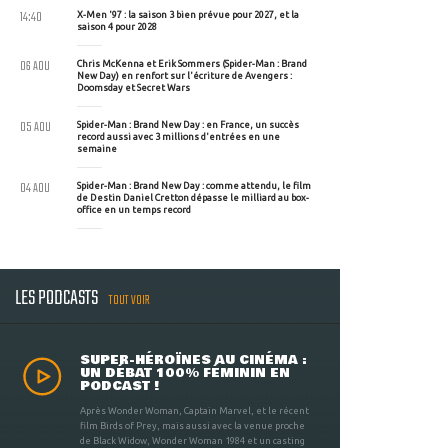
14:40
X-Men '97 : la saison 3 bien prévue pour 2027, et la
saison 4 pour 2028
06 AOU
Chris McKenna et Erik Sommers (Spider-Man : Brand
New Day) en renfort sur l'écriture de Avengers :
Doomsday et Secret Wars
05 AOU
Spider-Man : Brand New Day : en France, un succès
record aussi avec 3 millions d'entrées en une
semaine
04 AOU
Spider-Man : Brand New Day : comme attendu, le film
de Destin Daniel Cretton dépasse le milliard au box-
office en un temps record
LES PODCASTS
TOUT VOIR
SUPER-HÉROÏNES AU CINÉMA :
UN DÉBAT 100% FÉMININ EN
PODCAST !
Après Wonder Woman, Captain Marvel, et le récent
film Birds of Prey, mais aussi avec la venue proche
de Black Widow, Wonder Woman 1984 et un casting