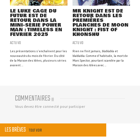
LE LUKE CAGE DU
MR KNIGHT EST DE
FUTUR EST DE
RETOUR DANS LES
RETOUR DANS LA
PREMIÈRES
MINI-SÉRIE POWER
PLANCHES DE MOON
MAN : TIMELESS EN
KNIGHT : FIST OF
FÉVRIER 2025
KHONSHU
ACTU VO
ACTU VO
Les présentations s'enchaînent pour les
Rien ne finit jamais, blablabla et
nouveautés du mois de février. Du côté
blablabla. Comme d'habitude, la mort de
de la Maison des Idées, plusieurs séries
Marc Spector, pourtant scandée par la
avaient ...
Maison des Idées avec ...
COMMENTAIRES
(
0
)
Vous devez être connecté pour participer
LES BRÈVES
TOUT VOIR