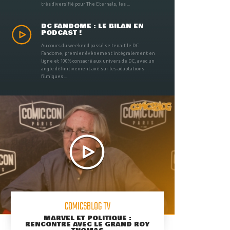
très diversifié pour The Eternals, les ...
DC FANDOME : LE BILAN EN
PODCAST !
Au cours du weekend passé se tenait le DC
Fandome, premier évènement intégralement en
ligne et 100% consacré aux univers de DC, avec un
angle définitivement axé sur les adaptations
filmiques ...
COMICSBLOG TV
MARVEL ET POLITIQUE :
RENCONTRE AVEC LE GRAND ROY