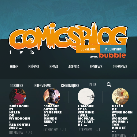
CONNEXION
INSCRIPTION
HOME
BRÈVES
NEWS
AGENDA
REVIEWS
PREVIEWS
PLUS
DOSSIERS
INTERVIEWS
CHRONIQUES
SUPERGIRL
"CHAQUE
L'AMOUR
HELEN
ET
AUTEUR
ET LA
DE
HELEN
S'INSPIRE
VERMINE
WYNDHORN
DE
DU
: WILL
ET
WYNDHORN
MONDE
MCPHAIL,
WONDER
:
RÉEL" :
OU L'ART
WOMAN :
RENCONTRE
...
DE ...
TOM
AVEC ...
KING ET
INTERVIEW
INTERVIEW
1
1
...
INTERVIEW
4
INTERVIEW
3