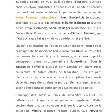
multiples points de vue, qu'il s'agisse d'auteurs, autrices,
critiques et/ou journalistes. Les habitués du monde des comics
reconnaîtront assez rapidement, par exemple, les noms de
Xavier Fournier
(
Kirbysphère
)
,
Alex Nikolavitch
(traducteur
prolifique et auteur également),
Mélanie Boissoneau
(autrice
de l'ouvrage
Héroïnes
),
Sonia Dollinger
(rédactrice sur le site
Comics Have Power) - ou encore celui d'
Arnaud Tomasini
, qui
n'est autre que l'alias civil de votre rédac' chef préféré.
Chacun des chapitre de l'ouvrage sera richement illustré et la
campagne de financement participative sur
Ulule
, outre le fait
de pouvoir faire voir le jour à l'ouvrage, aura deux objectifs
principaux : d'une part, permettre à
Super-Héros : Sous le
masque
de s'offrir le plus bel écrin possible en jouant sur la
couverture et autres effets de fabrication ; d'autre part,
d'enrichir le contenu avec un chapitre supplémentaire sur la
place des super-héros dans le jeu de rôle, mais aussi avec un
second livret annexe porté sur les adaptations de comics.
L'ouvrage doit sortir au mois de novembre 2021 et les
différentes contreparties vous permettent également d'aller
piocher dans d'autres ouvrages axés sur la pop culture de la
collection
Miroirs
, d'autres romans publiés aux
Moutons