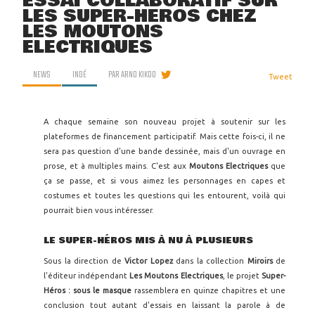
ESSAI COLLABORATIF SUR
LES SUPER-HÉROS CHEZ
LES MOUTONS
ELECTRIQUES
NEWS
INDÉ
PAR
ARNO KIKOO
Tweet
A chaque semaine son nouveau projet à soutenir sur les
plateformes de financement participatif. Mais cette fois-ci, il ne
sera pas question d'une bande dessinée, mais d'un ouvrage en
prose, et à multiples mains. C'est aux
Moutons Electriques
que
ça se passe, et si vous aimez les personnages en capes et
costumes et toutes les questions qui les entourent, voilà qui
pourrait bien vous intéresser.
LE SUPER-HÉROS MIS À NU À PLUSIEURS
Sous la direction de
Victor Lopez
dans la collection
Miroirs
de
l'éditeur indépendant
Les Moutons Electriques
, le projet
Super-
Héros : sous le masque
rassemblera en quinze chapitres et une
conclusion tout autant d'essais en laissant la parole à de