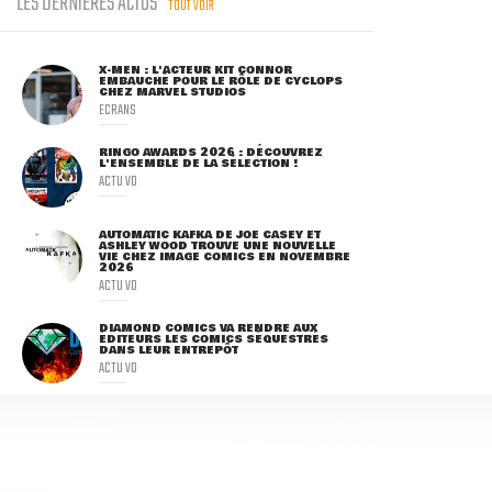
LES DERNIÈRES ACTUS
TOUT VOIR
X-MEN : L'ACTEUR KIT CONNOR
EMBAUCHÉ POUR LE RÔLE DE CYCLOPS
CHEZ MARVEL STUDIOS
ECRANS
RINGO AWARDS 2026 : DÉCOUVREZ
L'ENSEMBLE DE LA SÉLECTION !
ACTU VO
AUTOMATIC KAFKA DE JOE CASEY ET
ASHLEY WOOD TROUVE UNE NOUVELLE
VIE CHEZ IMAGE COMICS EN NOVEMBRE
2026
ACTU VO
DIAMOND COMICS VA RENDRE AUX
ÉDITEURS LES COMICS SÉQUESTRÉS
DANS LEUR ENTREPÔT
ACTU VO