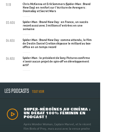
11:19
Chris McKenna et Erik Sommers (Spider-Man : Brand
New Day) en renfort sur l'écriture de Avengers :
Doomsday et Secret Wars
05 AOU
Spider-Man : Brand New Day : en France, un succès
record aussi avec 3 millions d'entrées en une
semaine
04 AOU
Spider-Man : Brand New Day : comme attendu, le film
de Destin Daniel Cretton dépasse le milliard au box-
office en un temps record
04 AOU
Spider-Man : le président de Sony Pictures confirme
n'avoir aucun projet de spin-off en développement
actif
LES PODCASTS
TOUT VOIR
SUPER-HÉROÏNES AU CINÉMA :
UN DÉBAT 100% FÉMININ EN
PODCAST !
Après Wonder Woman, Captain Marvel, et le récent
film Birds of Prey, mais aussi avec la venue proche