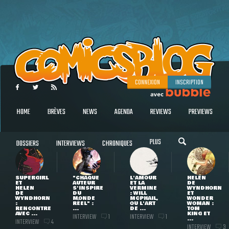
CONNEXION
INSCRIPTION
HOME
BRÈVES
NEWS
AGENDA
REVIEWS
PREVIEWS
PLUS
DOSSIERS
INTERVIEWS
CHRONIQUES
SUPERGIRL
"CHAQUE
L'AMOUR
HELEN
ET
AUTEUR
ET LA
DE
HELEN
S'INSPIRE
VERMINE
WYNDHORN
DE
DU
: WILL
ET
WYNDHORN
MONDE
MCPHAIL,
WONDER
:
RÉEL" :
OU L'ART
WOMAN :
RENCONTRE
...
DE ...
TOM
AVEC ...
KING ET
INTERVIEW
INTERVIEW
1
1
...
INTERVIEW
4
INTERVIEW
3