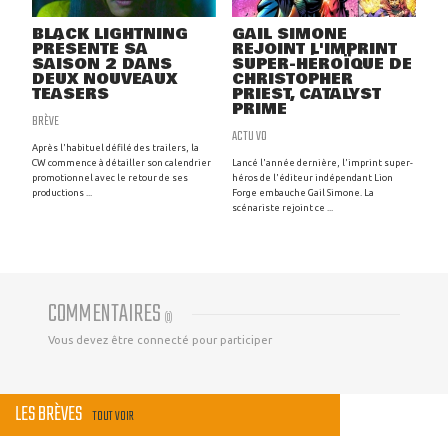
BLACK LIGHTNING
GAIL SIMONE
PRÉSENTE SA
REJOINT L'IMPRINT
SAISON 2 DANS
SUPER-HÉROÏQUE DE
DEUX NOUVEAUX
CHRISTOPHER
TEASERS
PRIEST, CATALYST
PRIME
BRÈVE
ACTU VO
Après l'habituel défilé des trailers, la
CW commence à détailler son calendrier
Lancé l'année dernière, l'imprint super-
promotionnel avec le retour de ses
héros de l'éditeur indépendant Lion
productions ...
Forge embauche Gail Simone. La
scénariste rejoint ce ...
COMMENTAIRES
(
0
)
Vous devez être connecté pour participer
LES BRÈVES
TOUT VOIR