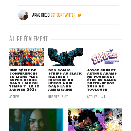
ARNO KIKOO
EST SUR TWITTER
À LIRE ÉGALEMENT
UNE SÉRIE DE
DES COMIC
JOYCE CHIN ET
CONFÉRENCES
STRIPS AU BLACK
ARTHUR ADAMS
EN LIGNE ''LES
PANTHER :
NE POURRONT
SUPER-HÉROS
HISTOIRE DU
ÊTRE AU SALON
DANS L'AIR DU
HÉROS NOIR
SUPER-HÉROS
TEMPS ?'' LE 12
DANS LA BD
2019 DE
JANVIER 2021
AMÉRICAINE
TOULOUSE
ACTU VF
DOSSIER
ACTU VF
7
1