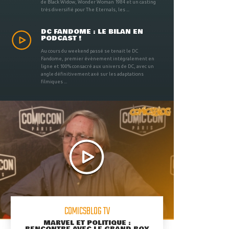
de Black Widow, Wonder Woman 1984 et un casting
très diversifié pour The Eternals, les ...
DC FANDOME : LE BILAN EN
PODCAST !
Au cours du weekend passé se tenait le DC
Fandome, premier évènement intégralement en
ligne et 100% consacré aux univers de DC, avec un
angle définitivement axé sur les adaptations
filmiques ...
COMICSBLOG TV
MARVEL ET POLITIQUE :
RENCONTRE AVEC LE GRAND ROY