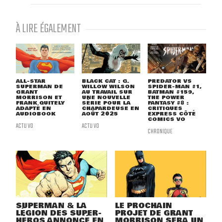
À LIRE ÉGALEMENT
ALL-STAR
BLACK CAT : G.
PREDATOR VS
SUPERMAN DE
WILLOW WILSON
SPIDER-MAN #1,
GRANT
AU TRAVAIL SUR
BATMAN #159,
MORRISON ET
UNE NOUVELLE
THE POWER
FRANK QUITELY
SÉRIE POUR LA
FANTASY #8 :
ADAPTÉ EN
CHAPARDEUSE EN
CRITIQUES
AUDIOBOOK
AOÛT 2025
EXPRESS CÔTÉ
COMICS VO
ACTU VO
ACTU VO
CHRONIQUE
SUPERMAN & LA
LE PROCHAIN
LÉGION DES SUPER-
PROJET DE GRANT
HÉROS ANNONCÉ EN
MORRISON SERA UN