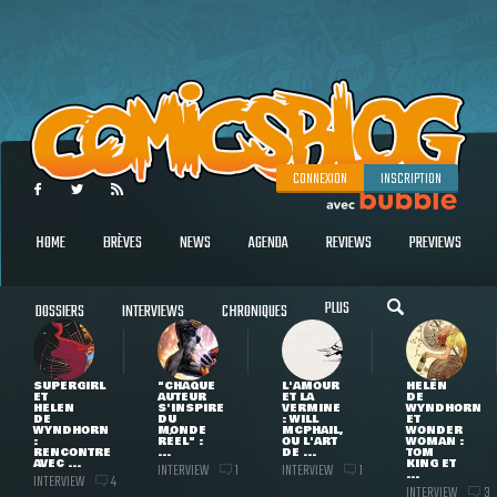
CONNEXION
INSCRIPTION
HOME
BRÈVES
NEWS
AGENDA
REVIEWS
PREVIEWS
PLUS
DOSSIERS
INTERVIEWS
CHRONIQUES
SUPERGIRL
"CHAQUE
L'AMOUR
HELEN
ET
AUTEUR
ET LA
DE
HELEN
S'INSPIRE
VERMINE
WYNDHORN
DE
DU
: WILL
ET
WYNDHORN
MONDE
MCPHAIL,
WONDER
:
RÉEL" :
OU L'ART
WOMAN :
RENCONTRE
...
DE ...
TOM
AVEC ...
KING ET
INTERVIEW
INTERVIEW
1
1
...
INTERVIEW
4
INTERVIEW
3