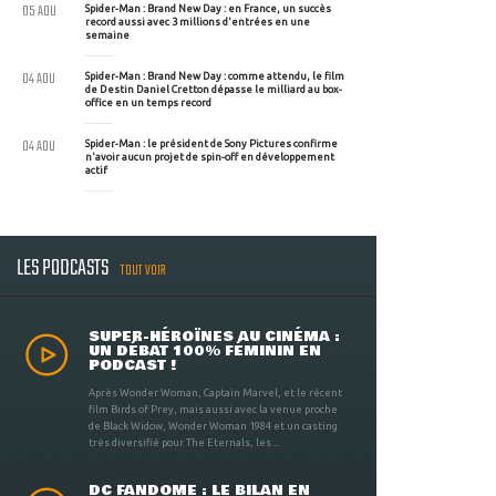
05 AOU
Spider-Man : Brand New Day : en France, un succès
record aussi avec 3 millions d'entrées en une
semaine
04 AOU
Spider-Man : Brand New Day : comme attendu, le film
de Destin Daniel Cretton dépasse le milliard au box-
office en un temps record
04 AOU
Spider-Man : le président de Sony Pictures confirme
n'avoir aucun projet de spin-off en développement
actif
LES PODCASTS
TOUT VOIR
SUPER-HÉROÏNES AU CINÉMA :
UN DÉBAT 100% FÉMININ EN
PODCAST !
Après Wonder Woman, Captain Marvel, et le récent
film Birds of Prey, mais aussi avec la venue proche
de Black Widow, Wonder Woman 1984 et un casting
très diversifié pour The Eternals, les ...
DC FANDOME : LE BILAN EN