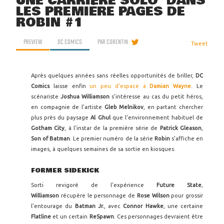
UNE CARRIÈRE SOLO' DANS
LES PREMIÈRE PAGES DE
ROBIN #1
PREVIEW
DC COMICS
PAR
CORENTIN
Tweet
Après quelques années sans réelles opportunités de briller,
DC
Comics
laisse enfin
un peu d'espace à
Damian Wayne
. Le
scénariste
Joshua Williamson
s'intéresse au cas du petit héros,
en compagnie de l'artiste
Gleb Melnikov
, en partant chercher
plus près du paysage
Al Ghul
que l'environnement habituel de
Gotham City
, à l'instar de la première série de
Patrick Gleason
,
Son of Batman
. Le premier numéro de la série
Robin
s'affiche en
images, à quelques semaines de sa sortie en kiosques.
FORMER SIDEKICK
Sorti revigoré de l'expérience
Future State
,
Williamson
récupère le personnage de
Rose Wilson
pour grossir
l'entourage du
Batman Jr.
, avec
Connor Hawke
, une certaine
Flatline
et un certain
ReSpawn
. Ces personnages devraient être