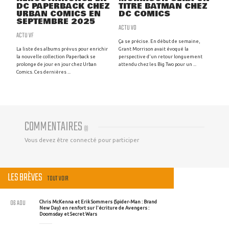
DC PAPERBACK CHEZ
TITRE BATMAN CHEZ
URBAN COMICS EN
DC COMICS
SEPTEMBRE 2025
ACTU VO
ACTU VF
Ça se précise. En début de semaine,
La liste des albums prévus pour enrichir
Grant Morrison avait évoqué la
la nouvelle collection Paperback se
perspective d'un retour longuement
prolonge de jour en jour chez Urban
attendu chez les Big Two pour un ...
Comics. Ces dernières ...
COMMENTAIRES
(
0
)
Vous devez être connecté pour participer
LES BRÈVES
TOUT VOIR
06 AOU
Chris McKenna et Erik Sommers (Spider-Man : Brand
New Day) en renfort sur l'écriture de Avengers :
Doomsday et Secret Wars