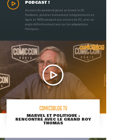
PODCAST !
Au cours du weekend passé se tenait le DC
Fandome, premier évènement intégralement en
ligne et 100% consacré aux univers de DC, avec un
angle définitivement axé sur les adaptations
filmiques ...
COMICSBLOG TV
MARVEL ET POLITIQUE :
RENCONTRE AVEC LE GRAND ROY
THOMAS