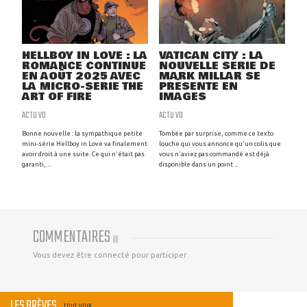
HELLBOY IN LOVE : LA
VATICAN CITY : LA
ROMANCE CONTINUE
NOUVELLE SÉRIE DE
EN AOÛT 2025 AVEC
MARK MILLAR SE
LA MICRO-SÉRIE THE
PRÉSENTE EN
ART OF FIRE
IMAGES
ACTU VO
ACTU VO
Bonne nouvelle : la sympathique petite
Tombée par surprise, comme ce texto
mini-série Hellboy in Love va finalement
louche qui vous annonce qu'un colis que
avoir droit à une suite. Ce qui n'était pas
vous n'aviez pas commandé est déjà
garanti, ...
disponible dans un point ...
COMMENTAIRES
(
0
)
Vous devez être connecté pour participer
LES BRÈVES