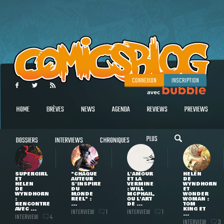
CONNEXION
INSCRIPTION
HOME
BRÈVES
NEWS
AGENDA
REVIEWS
PREVIEWS
PLUS
DOSSIERS
INTERVIEWS
CHRONIQUES
SUPERGIRL
"CHAQUE
L'AMOUR
HELEN
ET
AUTEUR
ET LA
DE
HELEN
S'INSPIRE
VERMINE
WYNDHORN
DE
DU
: WILL
ET
WYNDHORN
MONDE
MCPHAIL,
WONDER
:
RÉEL" :
OU L'ART
WOMAN :
RENCONTRE
...
DE ...
TOM
AVEC ...
KING ET
INTERVIEW
INTERVIEW
1
1
...
INTERVIEW
4
INTERVIEW
3