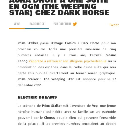
AURA DROIT À UNE SUITE
EN OGN (THE WEEPING
STAR) CHEZ DARK HORSE
NEWS
DARK HORSE
PAR
CORENTIN
Tweet
Prism Stalker
passe d'
Image Comics
à
Dark Horse
pour son
prochain volume. Après une première mini-série de cinq
numéros entamée il y a trois ans, l'artiste
Sloane
Leong
s'apprête à retrouver son allégorie psychédélique
sur la
colonisation des espèces, dans le cadre d'une suite qui sera
cette fois publiée directement au format roman graphique.
Prism Stalker : The Weeping Star
est annoncé pour le 27
décembre 2022.
ELECTRIC DREAMS
Le scénario de
Prism Stalker
suit l'aventure de
Vep
, une jeune
héroïne humaine qui habite avec sa famille sur un astéroïde
gouverné par le
Chorus
, peuple alien qui gouverne l'ensemble
de la galaxie. Si les premiers numéros semblaient au départ