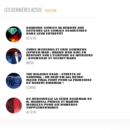
LES DERNIÈRES ACTUS
TOUT VOIR
DIAMOND COMICS VA RENDRE AUX
ÉDITEURS LES COMICS SÉQUESTRÉS
DANS LEUR ENTREPÔT
ACTU VO
CHRIS MCKENNA ET ERIK SOMMERS
(SPIDER-MAN : BRAND NEW DAY) EN
RENFORT SUR L'ÉCRITURE DE AVENGERS
: DOOMSDAY ET SECRET WARS
BRÈVE
THE WALKING DEAD : STREETS OF
SURVIVAL : UN BEAT'EM ALL RÉTRO'
FAÇON FINAL FIGHT POUR LA FRANCHISE
DE ROBERT KIRKMAN !
ECRANS
DC RENOUVELLE LA SÉRIE DEADMAN DE
W. MAXWELL PRINCE ET MARTIN
MORAZZO POUR SIX NUMÉROS
SUPPLÉMENTAIRES
ACTU VO