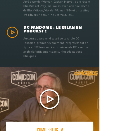
Après Wonder Woman, Captain Marvel, et le récent
film Birds of Prey, mais aussi avec la venue proche
de Black Widow, Wonder Woman 1984 et un casting
très diversifié pour The Eternals, les ...
DC FANDOME : LE BILAN EN
PODCAST !
Au cours du weekend passé se tenait le DC
Fandome, premier évènement intégralement en
ligne et 100% consacré aux univers de DC, avec un
angle définitivement axé sur les adaptations
filmiques ...
COMICSBLOG TV