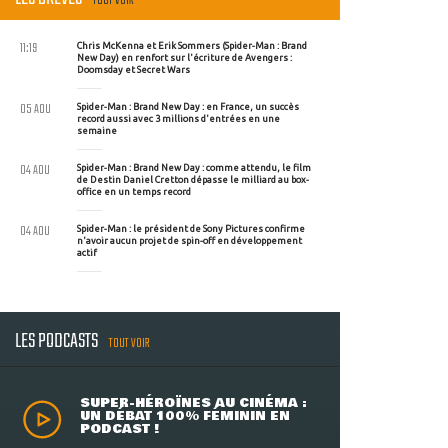
TOUT VOIR
11:19
Chris McKenna et Erik Sommers (Spider-Man : Brand
New Day) en renfort sur l'écriture de Avengers :
Doomsday et Secret Wars
05 AOU
Spider-Man : Brand New Day : en France, un succès
record aussi avec 3 millions d'entrées en une
semaine
04 AOU
Spider-Man : Brand New Day : comme attendu, le film
de Destin Daniel Cretton dépasse le milliard au box-
office en un temps record
04 AOU
Spider-Man : le président de Sony Pictures confirme
n'avoir aucun projet de spin-off en développement
actif
LES PODCASTS
TOUT VOIR
SUPER-HÉROÏNES AU CINÉMA :
UN DÉBAT 100% FÉMININ EN
PODCAST !