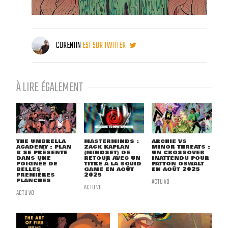
CORENTIN
EST SUR TWITTER
À LIRE ÉGALEMENT
THE UMBRELLA
MASTERMINDS :
ARCHIE VS
ACADEMY : PLAN
ZACK KAPLAN
MINOR THREATS :
B SE PRÉSENTE
(MINDSET) DE
UN CROSSOVER
DANS UNE
RETOUR AVEC UN
INATTENDU POUR
POIGNÉE DE
TITRE À LA SQUID
PATTON OSWALT
BELLES
GAME EN AOÛT
EN AOÛT 2025
PREMIÈRES
2025
PLANCHES
ACTU VO
ACTU VO
ACTU VO