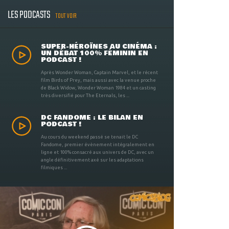
LES PODCASTS
TOUT VOIR
SUPER-HÉROÏNES AU CINÉMA :
UN DÉBAT 100% FÉMININ EN
PODCAST !
Après Wonder Woman, Captain Marvel, et le récent
film Birds of Prey, mais aussi avec la venue proche
de Black Widow, Wonder Woman 1984 et un casting
très diversifié pour The Eternals, les ...
DC FANDOME : LE BILAN EN
PODCAST !
Au cours du weekend passé se tenait le DC
Fandome, premier évènement intégralement en
ligne et 100% consacré aux univers de DC, avec un
angle définitivement axé sur les adaptations
filmiques ...