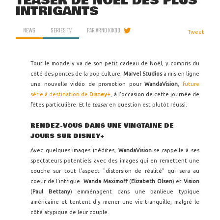
TEASER DE NOËL DES PLUS
INTRIGANTS
NEWS
SERIES TV
PAR
ARNO KIKOO
Tweet
Tout le monde y va de son petit cadeau de Noël, y compris du
côté des pontes de la pop culture.
Marvel Studios
a mis en ligne
une nouvelle vidéo de promotion pour
WandaVision
,
future
série à destination de
Disney+
, à l'occasion de cette journée de
fêtes particulière. Et le
teaser
en question est plutôt réussi.
RENDEZ-VOUS DANS UNE VINGTAINE DE
JOURS SUR DISNEY+
Avec quelques images inédites,
WandaVision
se rappelle à ses
spectateurs potentiels avec des images qui en remettent une
couche sur tout l'aspect "distorsion de réalité" qui sera au
coeur de l'intrigue.
Wanda Maximoff
(
Elizabeth Olsen
) et
Vision
(
Paul Bettany
) emménagent dans une banlieue typique
américaine et tentent d'y mener une vie tranquille, malgré le
côté atypique de leur couple.