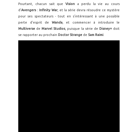
Pourtant, chacun sait que
Vision
a perdu la vie au cours
d'
Avengers : Infinity War
, et la série devra résoudre ce mystère
pour ses spectateurs - tout en s'intéressant à une possible
perte d'esprit de
Wanda
, et commencer à introduire le
Multiverse
de
Marvel Studios
, puisque la série de
Disney+
doit
se rapporter au prochain
Doctor Strange
de
Sam Raimi
.