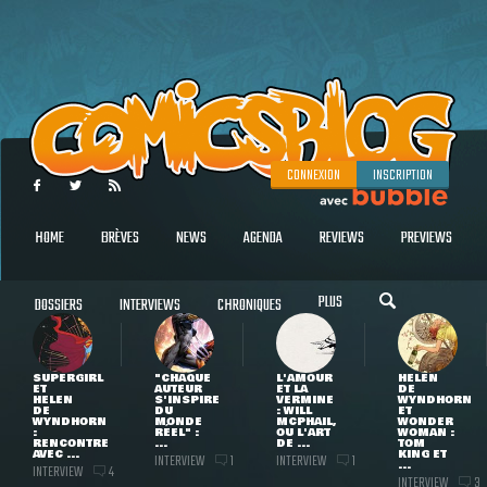
CONNEXION
INSCRIPTION
HOME
BRÈVES
NEWS
AGENDA
REVIEWS
PREVIEWS
PLUS
DOSSIERS
INTERVIEWS
CHRONIQUES
SUPERGIRL
"CHAQUE
L'AMOUR
HELEN
ET
AUTEUR
ET LA
DE
HELEN
S'INSPIRE
VERMINE
WYNDHORN
DE
DU
: WILL
ET
WYNDHORN
MONDE
MCPHAIL,
WONDER
:
RÉEL" :
OU L'ART
WOMAN :
RENCONTRE
...
DE ...
TOM
AVEC ...
KING ET
INTERVIEW
INTERVIEW
1
1
...
INTERVIEW
4
INTERVIEW
3