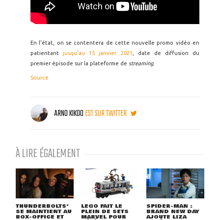
En l'état, on se contentera de cette nouvelle promo vidéo en
patientant
jusqu'au 15 janvier 2021
, date de diffusion du
premier épisode sur la plateforme de
streaming
.
Source
ARNO KIKOO
EST SUR TWITTER
À LIRE ÉGALEMENT
THUNDERBOLTS*
LEGO FAIT LE
SPIDER-MAN :
SE MAINTIENT AU
PLEIN DE SETS
BRAND NEW DAY
BOX-OFFICE ET
MARVEL POUR
AJOUTE LIZA