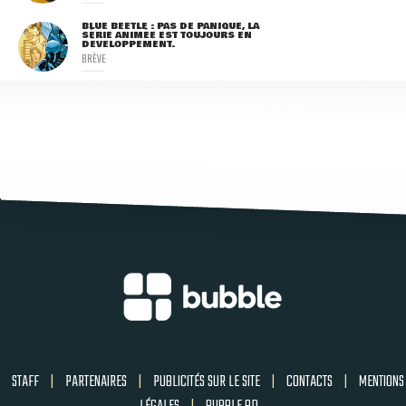
BLUE BEETLE : PAS DE PANIQUE, LA
SÉRIE ANIMÉE EST TOUJOURS EN
DÉVELOPPEMENT.
BRÈVE
STAFF
|
PARTENAIRES
|
PUBLICITÉS SUR LE SITE
|
CONTACTS
|
MENTIONS