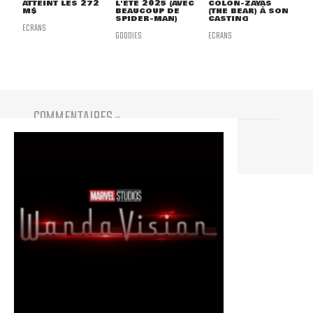
ATTEINT LES 272
L'ÉTÉ 2025 (AVEC
COLÓN-ZAYAS
M$
BEAUCOUP DE
(THE BEAR) À SON
SPIDER-MAN)
CASTING
ECRANS
GOODIES
ECRANS
COMMENTAIRES
(
0
)
Vous devez être connecté pour participer