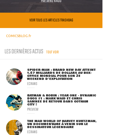
PAR
ARNO KIKOO
VOIR TOUS LES ARTICLES TRASHBAG
COMICSBLOG.fr
LES DERNIÈRES ACTUS
TOUT VOIR
SPIDER-MAN : BRAND NEW DAY ATTEINT
1,67 MILLIARDS DE DOLLARS AU BOX-
OFFICE MONDIAL POUR SON 2E
WEEKEND D'EXPLOITATION
ECRANS
BATMAN & ROBIN : YEAR ONE - DYNAMIC
DUOS #1 : MARK WAID ET CHRIS
SAMNEE DE RETOUR DANS GOTHAM
CITY !
PREVIEW
THE MAD WORLD OF HARVEY KURTZMAN,
UN DOCUMENTAIRE À VENIR SUR LE
DESSINATEUR LÉGENDAIRE
ECRANS