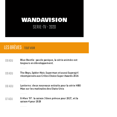
WANDAVISION
SERIE-TV - 2020
LES BRÈVES
TOUT VOIR
09 AOU
Blue Beetle : pas de panique, la série animée est
toujours en développement.
09 AOU
The Boys, Spider-Noir, Superman et aussi Supergirl
récompensés aux Critics Choice Super Awards 2026
08 AOU
Lanterns : deux nouveaux extraits pour la série HBO
Max sur les matinales des Etats-Unis
07 AOU
X-Men '97 : la saison 3 bien prévue pour 2027, et la
saison 4 pour 2028