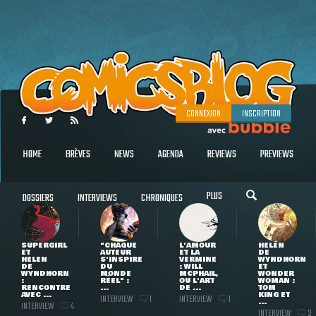
CONNEXION
INSCRIPTION
HOME
BRÈVES
NEWS
AGENDA
REVIEWS
PREVIEWS
PLUS
DOSSIERS
INTERVIEWS
CHRONIQUES
SUPERGIRL
"CHAQUE
L'AMOUR
HELEN
ET
AUTEUR
ET LA
DE
HELEN
S'INSPIRE
VERMINE
WYNDHORN
DE
DU
: WILL
ET
WYNDHORN
MONDE
MCPHAIL,
WONDER
:
RÉEL" :
OU L'ART
WOMAN :
RENCONTRE
...
DE ...
TOM
AVEC ...
KING ET
INTERVIEW
INTERVIEW
1
1
...
INTERVIEW
4
INTERVIEW
3