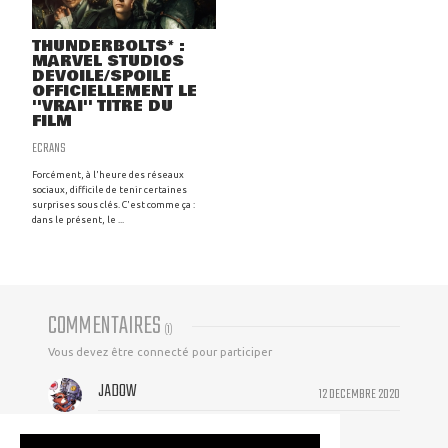
THUNDERBOLTS* :
MARVEL STUDIOS
DÉVOILE/SPOILE
OFFICIELLEMENT LE
''VRAI'' TITRE DU
FILM
ECRANS
Forcément, à l'heure des réseaux
sociaux, difficile de tenir certaines
surprises sous clés. C'est comme ça :
dans le présent, le ...
COMMENTAIRES
(
1
)
Vous devez être connecté pour participer
JADOW
12 DECEMBRE 2020
Ça envoie niveau style ! J'aime beaucoup !