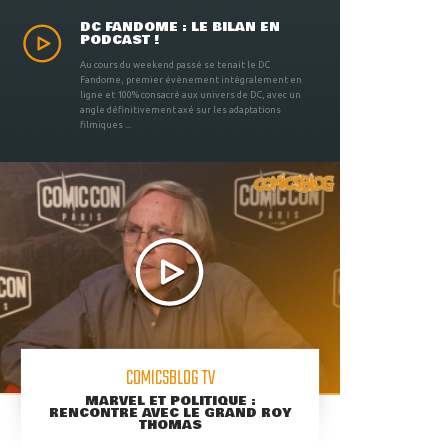
DC FANDOME : LE BILAN EN
PODCAST !
Au cours du weekend passé se tenait le DC
Fandome, premier évènement intégralement en
ligne et 100% consacré aux univers de DC, avec un
angle définitivement axé sur les adaptations
filmiques ...
COMICSBLOG TV
MARVEL ET POLITIQUE :
RENCONTRE AVEC LE GRAND ROY
THOMAS