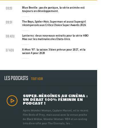
09:20
Blue Beetle : pas de panique, la série animée est
toujours en développement.
09:01
The Boys, Spider-Noir, Superman et aussi Supergirl
récompensés aux Critics Choice Super Awards 2026
08 AOU
Lanterns : deux nouveaux extraits pour la série HBO
Max sur les matinales des Etats-Unis
07 AOU
X-Men '97 : la saison 3 bien prévue pour 2027, et la
saison 4 pour 2028
LES PODCASTS
TOUT VOIR
SUPER-HÉROÏNES AU CINÉMA :
UN DÉBAT 100% FÉMININ EN
PODCAST !
Après Wonder Woman, Captain Marvel, et le récent
film Birds of Prey, mais aussi avec la venue proche
de Black Widow, Wonder Woman 1984 et un casting
très diversifié pour The Eternals, les ...