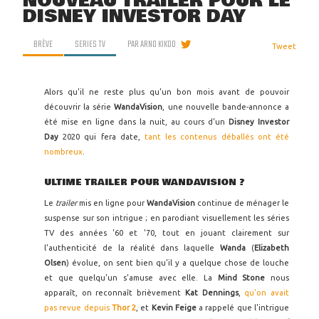
NOUVEAU TRAILER POUR LE
DISNEY INVESTOR DAY
BRÈVE
SERIES TV
PAR
ARNO KIKOO
Tweet
Alors qu'il ne reste plus qu'un bon mois avant de pouvoir
découvrir la série
WandaVision
, une nouvelle bande-annonce a
été mise en ligne dans la nuit, au cours d'un
Disney Investor
Day
2020 qui fera date,
tant les contenus déballés ont été
nombreux
.
ULTIME TRAILER POUR WANDAVISION ?
Le
trailer
mis en ligne pour
WandaVision
continue de ménager le
suspense sur son intrigue ; en parodiant visuellement les séries
TV des années '60 et '70, tout en jouant clairement sur
l'authenticité de la réalité dans laquelle
Wanda
(
Elizabeth
Olsen
) évolue, on sent bien qu'il y a quelque chose de louche
et que quelqu'un s'amuse avec elle. La
Mind Stone
nous
apparaît, on reconnaît brièvement
Kat Dennings
,
qu'on avait
pas revue depuis
Thor 2
, et
Kevin Feige
a rappelé que l'intrigue