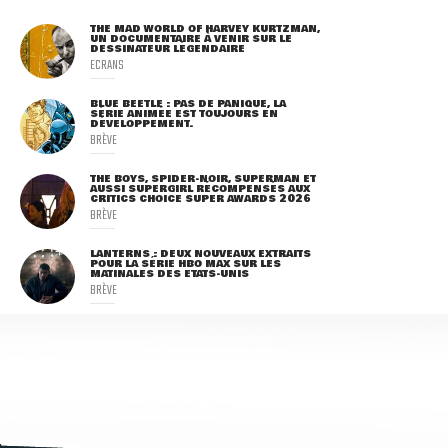
THE MAD WORLD OF HARVEY KURTZMAN,
UN DOCUMENTAIRE À VENIR SUR LE
DESSINATEUR LÉGENDAIRE
ECRANS
BLUE BEETLE : PAS DE PANIQUE, LA
SÉRIE ANIMÉE EST TOUJOURS EN
DÉVELOPPEMENT.
BRÈVE
THE BOYS, SPIDER-NOIR, SUPERMAN ET
AUSSI SUPERGIRL RÉCOMPENSÉS AUX
CRITICS CHOICE SUPER AWARDS 2026
BRÈVE
LANTERNS : DEUX NOUVEAUX EXTRAITS
POUR LA SÉRIE HBO MAX SUR LES
MATINALES DES ETATS-UNIS
BRÈVE