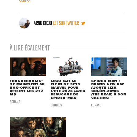
Source
ARNO KIKOO
EST SUR TWITTER
À LIRE ÉGALEMENT
THUNDERBOLTS*
LEGO FAIT LE
SPIDER-MAN :
SE MAINTIENT AU
PLEIN DE SETS
BRAND NEW DAY
BOX-OFFICE ET
MARVEL POUR
AJOUTE LIZA
ATTEINT LES 272
L'ÉTÉ 2025 (AVEC
COLÓN-ZAYAS
M$
BEAUCOUP DE
(THE BEAR) À SON
SPIDER-MAN)
CASTING
ECRANS
GOODIES
ECRANS