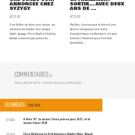
ANNONCÉE CHEZ
SORTIR... AVEC DEUX
SYZYGY
ANS DE ...
ACTU VO
ACTU VO
Il va falloir se faire une raison : au
Parfois, il arrive que le titre d'une
moment de fonder leur propre
œuvre encapsule une sorte
label, Syzygy, Chris Ryall et Ashley
d'autocritique involontaire. Un peu
Wood n'avaient pas prévu de ...
comme L'Homme qui a Tué Don
Quichotte, ...
COMMENTAIRES
(
0
)
Vous devez être connecté pour participer
LES BRÈVES
TOUT VOIR
07 AOU
X-Men '97 : la saison 3 bien prévue pour 2027, et la
saison 4 pour 2028
06 AOU
Chris McKenna et Erik Sommers (Spider-Man : Brand