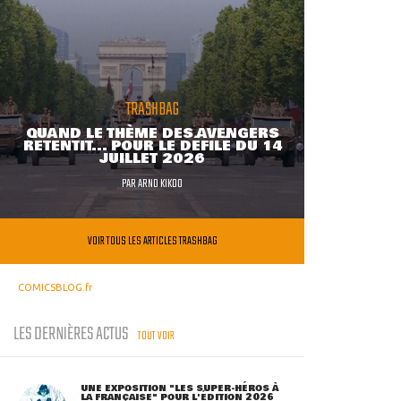
TRASHBAG
QUAND LE THÈME DES AVENGERS
RETENTIT... POUR LE DÉFILÉ DU 14
JUILLET 2026
PAR
ARNO KIKOO
VOIR TOUS LES ARTICLES TRASHBAG
COMICSBLOG.fr
LES DERNIÈRES ACTUS
TOUT VOIR
UNE EXPOSITION "LES SUPER-HÉROS À
LA FRANÇAISE" POUR L'ÉDITION 2026