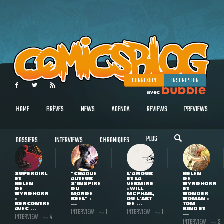
CONNEXION
INSCRIPTION
HOME
BRÈVES
NEWS
AGENDA
REVIEWS
PREVIEWS
PLUS
DOSSIERS
INTERVIEWS
CHRONIQUES
SUPERGIRL
"CHAQUE
L'AMOUR
HELEN
ET
AUTEUR
ET LA
DE
HELEN
S'INSPIRE
VERMINE
WYNDHORN
DE
DU
: WILL
ET
WYNDHORN
MONDE
MCPHAIL,
WONDER
:
RÉEL" :
OU L'ART
WOMAN :
RENCONTRE
...
DE ...
TOM
AVEC ...
KING ET
INTERVIEW
INTERVIEW
1
1
...
INTERVIEW
4
INTERVIEW
3