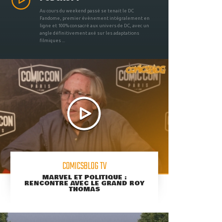
Au cours du weekend passé se tenait le DC
Fandome, premier évènement intégralement en
ligne et 100% consacré aux univers de DC, avec un
angle définitivement axé sur les adaptations
filmiques ...
COMICSBLOG TV
MARVEL ET POLITIQUE :
RENCONTRE AVEC LE GRAND ROY
THOMAS