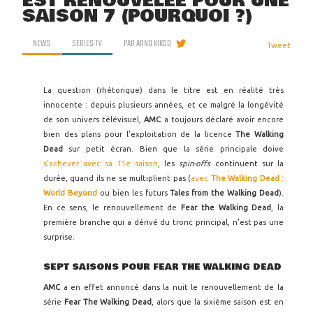
EST RENOUVELÉE POUR UNE
SAISON 7 (POURQUOI ?)
NEWS
SERIES TV
PAR
ARNO KIKOO
Tweet
La question (rhétorique) dans le titre est en réalité très
innocente : depuis plusieurs années, et ce malgré la longévité
de son univers télévisuel,
AMC
a toujours déclaré avoir encore
bien des plans pour l'exploitation de la licence
The Walking
Dead
sur petit écran. Bien que la série principale doive
s'achever avec sa 11e saison
, les
spin-offs
continuent sur la
durée, quand ils ne se multiplient pas (
avec
The Walking Dead :
World Beyond
ou bien les futurs
Tales from the Walking Dead
).
En ce sens, le renouvellement de
Fear the Walking Dead
, la
première branche qui a dérivé du tronc principal, n'est pas une
surprise.
SEPT SAISONS POUR FEAR THE WALKING DEAD
AMC
a en effet annoncé dans la nuit le renouvellement de la
série
Fear The Walking Dead
, alors que la sixième saison est en