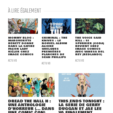
À LIRE ÉGALEMENT
MOMMY BLOG :
CRIMINAL : THE
THE VOICE SAID
MARGUERITTE
KNIVES : LE
KILL : SI
BENETT DONNE
NOUVEL ALBUM
SPURRIER (CODA)
DANS LA SATIRE
ALIGNE
REVIENT CHEZ
FAÇON LADY
QUELQUES
IMAGE COMICS
KILLER CHEZ
PREMIÈRES
AVEC VANESA DEL
IMAGE COMICS
PLANCHES DE
REY (REDLANDS)
SEAN PHILLIPS
ACTU VO
ACTU VO
ACTU VO
DREAD THE HALL H :
THIS ENDS TONIGHT :
UNE ANTHOLOGIE
LA SÉRIE DE GERRY
D'HORREUR (... DANS
DUGGAN ET JAE LEE
UNE COMIC CON)
VA FINALEMENT