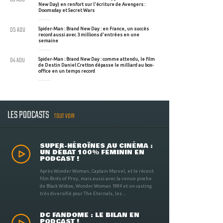
New Day) en renfort sur l'écriture de Avengers :
Doomsday et Secret Wars
05 AOU
Spider-Man : Brand New Day : en France, un succès
record aussi avec 3 millions d'entrées en une
semaine
04 AOU
Spider-Man : Brand New Day : comme attendu, le film
de Destin Daniel Cretton dépasse le milliard au box-
office en un temps record
LES PODCASTS
TOUT VOIR
SUPER-HÉROÏNES AU CINÉMA :
UN DÉBAT 100% FÉMININ EN
PODCAST !
Après Wonder Woman, Captain Marvel, et le récent
film Birds of Prey, mais aussi avec la venue proche
de Black Widow, Wonder Woman 1984 et un casting
très diversifié pour The Eternals, les ...
DC FANDOME : LE BILAN EN
PODCAST !