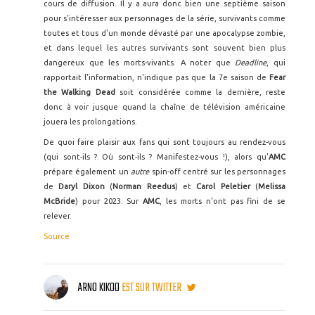
cours de diffusion. Il y a aura donc bien une septième saison
pour s'intéresser aux personnages de la série, survivants comme
toutes et tous d'un monde dévasté par une apocalypse zombie,
et dans lequel les autres survivants sont souvent bien plus
dangereux que les morts-vivants. A noter que
Deadline
, qui
rapportait l'information, n'indique pas que la 7e saison de
Fear
the Walking Dead
soit considérée comme la dernière, reste
donc à voir jusque quand la chaîne de télévision américaine
jouera les prolongations.
De quoi faire plaisir aux fans qui sont toujours au rendez-vous
(qui sont-ils ? Où sont-ils ? Manifestez-vous !), alors qu'
AMC
prépare également un
autre
spin-off centré sur les personnages
de
Daryl Dixon
(
Norman Reedus
) et
Carol Peletier
(
Melissa
McBride
) pour 2023. Sur
AMC
, les morts n'ont pas fini de se
relever.
Source
ARNO KIKOO
EST SUR TWITTER