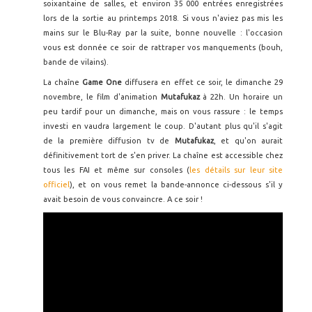
soixantaine de salles, et environ 35 000 entrées enregistrées
lors de la sortie au printemps 2018. Si vous n'aviez pas mis les
mains sur le Blu-Ray par la suite, bonne nouvelle : l'occasion
vous est donnée ce soir de rattraper vos manquements (bouh,
bande de vilains).
La chaîne
Game One
diffusera en effet ce soir, le dimanche 29
novembre, le film d'animation
Mutafukaz
à 22h. Un horaire un
peu tardif pour un dimanche, mais on vous rassure : le temps
investi en vaudra largement le coup. D'autant plus qu'il s'agit
de la première diffusion tv de
Mutafukaz
, et qu'on aurait
définitivement tort de s'en priver. La chaîne est accessible chez
tous les FAI et même sur consoles (
les détails sur leur site
officiel
), et on vous remet la bande-annonce ci-dessous s'il y
avait besoin de vous convaincre. A ce soir !