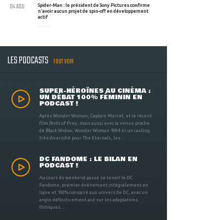
04 AOU
Spider-Man : le président de Sony Pictures confirme
n'avoir aucun projet de spin-off en développement
actif
LES PODCASTS
TOUT VOIR
SUPER-HÉROÏNES AU CINÉMA :
UN DÉBAT 100% FÉMININ EN
PODCAST !
Après Wonder Woman, Captain Marvel, et le récent
film Birds of Prey, mais aussi avec la venue proche
de Black Widow, Wonder Woman 1984 et un casting
très diversifié pour The Eternals, les ...
DC FANDOME : LE BILAN EN
PODCAST !
Au cours du weekend passé se tenait le DC
Fandome, premier évènement intégralement en
ligne et 100% consacré aux univers de DC, avec un
angle définitivement axé sur les adaptations
filmiques ...