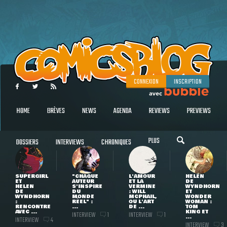
CONNEXION
INSCRIPTION
HOME
BRÈVES
NEWS
AGENDA
REVIEWS
PREVIEWS
PLUS
DOSSIERS
INTERVIEWS
CHRONIQUES
SUPERGIRL
"CHAQUE
L'AMOUR
HELEN
ET
AUTEUR
ET LA
DE
HELEN
S'INSPIRE
VERMINE
WYNDHORN
DE
DU
: WILL
ET
WYNDHORN
MONDE
MCPHAIL,
WONDER
:
RÉEL" :
OU L'ART
WOMAN :
RENCONTRE
...
DE ...
TOM
AVEC ...
KING ET
INTERVIEW
INTERVIEW
1
1
...
INTERVIEW
4
INTERVIEW
3