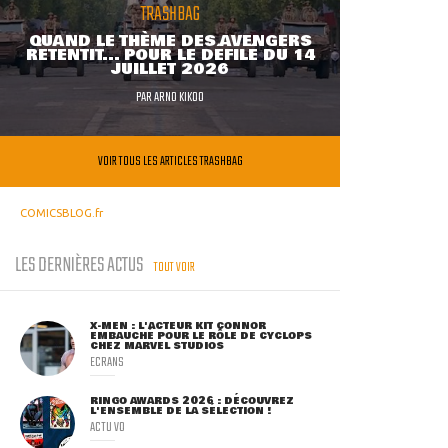
TRASHBAG
QUAND LE THÈME DES AVENGERS
RETENTIT... POUR LE DÉFILÉ DU 14
JUILLET 2026
PAR
ARNO KIKOO
VOIR TOUS LES ARTICLES TRASHBAG
COMICSBLOG.fr
LES DERNIÈRES ACTUS
TOUT VOIR
X-MEN : L'ACTEUR KIT CONNOR
EMBAUCHÉ POUR LE RÔLE DE CYCLOPS
CHEZ MARVEL STUDIOS
ECRANS
RINGO AWARDS 2026 : DÉCOUVREZ
L'ENSEMBLE DE LA SÉLECTION !
ACTU VO