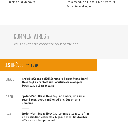
mois de janvier avec ...
très attendue au Label 619 de Mathieu
Bablet (Adrastée) et ...
COMMENTAIRES
(
0
)
Vous devez être connecté pour participer
LES BRÈVES
TOUT VOIR
06 AOU
Chris McKenna et Erik Sommers (Spider-Man : Brand
New Day) en renfort sur l'écriture de Avengers :
Doomsday et Secret Wars
05 AOU
Spider-Man : Brand New Day : en France, un succès
record aussi avec 3 millions d'entrées en une
semaine
04 AOU
Spider-Man : Brand New Day : comme attendu, le film
de Destin Daniel Cretton dépasse le milliard au box-
office en un temps record