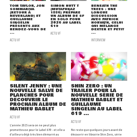
TOM TAYLOR, JON
SIMON HUTT T
BENEATH THE
SOMMARIVA
(MUTAFUKAZ
TREES : UNE
(RETOUR À
1886) PRÉPARE
LONGUE
NEVERLAND) ET
UN ALBUM DE SF
DISCUSSION
GUILLAUME
EN SOLO POUR
AVEC PATRICK
SINGELIN
2026 AU LABEL
HORVATH, CELUI
PRÉSENTS AUX
619
QUI MÉLANGE
RENDEZ-VOUS DE
DEXTER ET PETIT
...
ACTU VF
...
ACTU VF
INTERVIEW
SILENT JENNY : UNE
SHIN ZERO : UN
NOUVELLE SALVE DE
TRAILER POUR LA
PLANCHES POUR
NOUVELLE SÉRIE DE
DÉCOUVRIR LE
MATHIEU BABLET ET
PROCHAIN ALBUM DE
GUILLAUME
MATHIEU BABLET
SINGELIN AU LABEL
619 ...
ACTU VF
ACTU VF
L'année 2025 sera on ne peut plus
prometteuse pour le Label 619 - et elle a
Ne reste que quelques jours avant de
d'ailleurs déjà très bien démarré au
découvrir en librairie Shin Zero, série