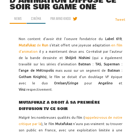
D'ANIMATION DIFFUSÉ CE
SOIR SUR GAME ONE
NEWS
CINÉMA
PAR
ARNO KIKOO
Tweet
Non content d'avoir été l'oeuvre fondatrice du
Label 619
,
Mutafukaz
de
Run
s'était offert une joyeuse adaptation
en film
d'animation
il y a maintenant deux ans. Co-réalisé par l'auteur
de la bande dessinée et
Shôjirô Nishimi
(qui a également
travaillé sur les séries d'animation
Batman : TAS
,
Superman :
l'ange de Métropolis
mais aussi sur un segment de
Batman :
Gotham Knights
), le film se dotait d'un doublage VF épique
avec le duo
Orelsan/Gringe
pour
Angelino
et
Vinz
respectivement.
MUTAFUKAZ A DROIT À SA PREMIÈRE
DIFFUSION TV CE SOIR
Malgré les nombreuses qualités du film (
rappelez-vous de notre
critique par là
), le film
Mutafukaz
n'aura pas vraiment su trouver
son public en France, avec une exploitation limitée à une