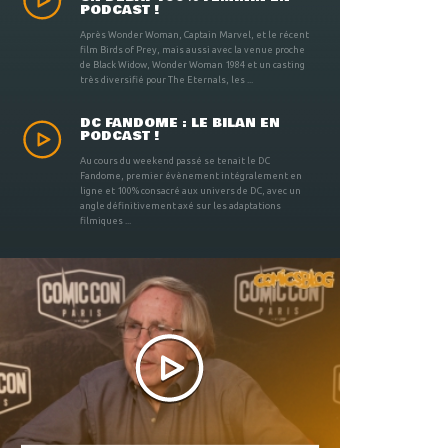
PODCAST !
Après Wonder Woman, Captain Marvel, et le récent
film Birds of Prey, mais aussi avec la venue proche
de Black Widow, Wonder Woman 1984 et un casting
très diversifié pour The Eternals, les ...
DC FANDOME : LE BILAN EN
PODCAST !
Au cours du weekend passé se tenait le DC
Fandome, premier évènement intégralement en
ligne et 100% consacré aux univers de DC, avec un
angle définitivement axé sur les adaptations
filmiques ...