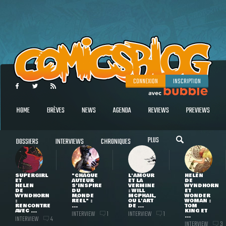
CONNEXION
INSCRIPTION
HOME
BRÈVES
NEWS
AGENDA
REVIEWS
PREVIEWS
PLUS
DOSSIERS
INTERVIEWS
CHRONIQUES
SUPERGIRL
"CHAQUE
L'AMOUR
HELEN
ET
AUTEUR
ET LA
DE
HELEN
S'INSPIRE
VERMINE
WYNDHORN
DE
DU
: WILL
ET
WYNDHORN
MONDE
MCPHAIL,
WONDER
:
RÉEL" :
OU L'ART
WOMAN :
RENCONTRE
...
DE ...
TOM
AVEC ...
KING ET
INTERVIEW
INTERVIEW
1
1
...
INTERVIEW
4
INTERVIEW
3