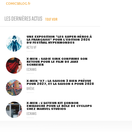
COMICSBLOG.fr
LES DERNIÈRES ACTUS
TOUT VOIR
UNE EXPOSITION "LES SUPER-HÉROS À
LA FRANÇAISE" POUR L'ÉDITION 2026
DU FESTIVAL HYPERMONDES
ACTU VF
X-MEN : SADIE SINK CONFIRME SON
RETOUR POUR LE FILM DE JAKE
SCHREIER
ECRANS
X-MEN '97 : LA SAISON 3 BIEN PRÉVUE
POUR 2027, ET LA SAISON 4 POUR 2028
BRÈVE
X-MEN : L'ACTEUR KIT CONNOR
EMBAUCHÉ POUR LE RÔLE DE CYCLOPS
CHEZ MARVEL STUDIOS
ECRANS