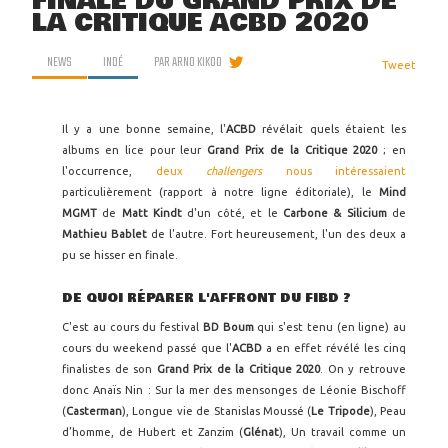
FINALE DU GRAND PRIX DE
LA CRITIQUE ACBD 2020
NEWS
INDÉ
PAR
ARNO KIKOO
Tweet
Il y a une bonne semaine, l'
ACBD
révélait quels étaient les
albums en lice pour leur
Grand Prix de la Critique 2020
; en
l'occurrence,
deux
challengers
nous intéressaient
particulièrement (rapport à notre ligne éditoriale), le
Mind
MGMT
de
Matt Kindt
d'un côté, et le
Carbone & Silicium
de
Mathieu Bablet
de l'autre. Fort heureusement, l'un des deux a
pu se hisser en finale.
DE QUOI RÉPARER L'AFFRONT DU FIBD ?
C'est au cours du festival
BD Boum
qui s'est tenu (en ligne) au
cours du weekend passé que l'
ACBD
a en effet révélé les cinq
finalistes de son
Grand Prix de la Critique 2020
. On y retrouve
donc Anaïs Nin : Sur la mer des mensonges de Léonie Bischoff
(
Casterman
), Longue vie de Stanislas Moussé (
Le Tripode
), Peau
d’homme, de Hubert et Zanzim (
Glénat
), Un travail comme un