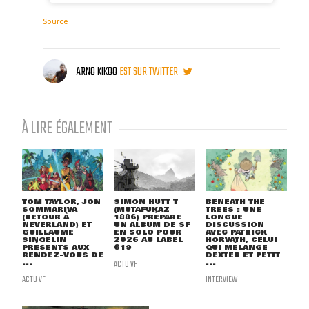
Source
ARNO KIKOO
EST SUR TWITTER
À LIRE ÉGALEMENT
TOM TAYLOR, JON
SIMON HUTT T
BENEATH THE
SOMMARIVA
(MUTAFUKAZ
TREES : UNE
(RETOUR À
1886) PRÉPARE
LONGUE
NEVERLAND) ET
UN ALBUM DE SF
DISCUSSION
GUILLAUME
EN SOLO POUR
AVEC PATRICK
SINGELIN
2026 AU LABEL
HORVATH, CELUI
PRÉSENTS AUX
619
QUI MÉLANGE
RENDEZ-VOUS DE
DEXTER ET PETIT
...
ACTU VF
...
ACTU VF
INTERVIEW