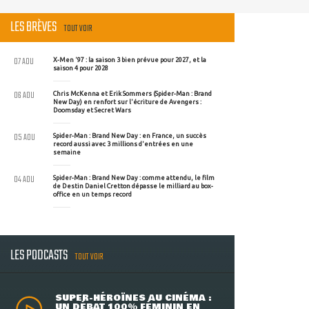
LES BRÈVES
TOUT VOIR
07 AOU
X-Men '97 : la saison 3 bien prévue pour 2027, et la
saison 4 pour 2028
06 AOU
Chris McKenna et Erik Sommers (Spider-Man : Brand
New Day) en renfort sur l'écriture de Avengers :
Doomsday et Secret Wars
05 AOU
Spider-Man : Brand New Day : en France, un succès
record aussi avec 3 millions d'entrées en une
semaine
04 AOU
Spider-Man : Brand New Day : comme attendu, le film
de Destin Daniel Cretton dépasse le milliard au box-
office en un temps record
LES PODCASTS
TOUT VOIR
SUPER-HÉROÏNES AU CINÉMA :
UN DÉBAT 100% FÉMININ EN