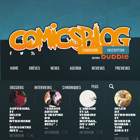
CONNEXION
INSCRIPTION
HOME
BRÈVES
NEWS
AGENDA
REVIEWS
PREVIEWS
PLUS
DOSSIERS
INTERVIEWS
CHRONIQUES
SUPERGIRL
"CHAQUE
L'AMOUR
HELEN
ET
AUTEUR
ET LA
DE
HELEN
S'INSPIRE
VERMINE
WYNDHORN
DE
DU
: WILL
ET
WYNDHORN
MONDE
MCPHAIL,
WONDER
:
RÉEL" :
OU L'ART
WOMAN :
RENCONTRE
...
DE ...
TOM
AVEC ...
KING ET
INTERVIEW
INTERVIEW
1
1
...
INTERVIEW
4
INTERVIEW
3