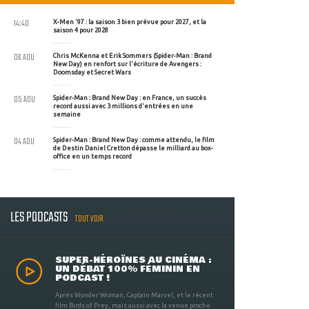
14:40
X-Men '97 : la saison 3 bien prévue pour 2027, et la
saison 4 pour 2028
06 AOU
Chris McKenna et Erik Sommers (Spider-Man : Brand
New Day) en renfort sur l'écriture de Avengers :
Doomsday et Secret Wars
05 AOU
Spider-Man : Brand New Day : en France, un succès
record aussi avec 3 millions d'entrées en une
semaine
04 AOU
Spider-Man : Brand New Day : comme attendu, le film
de Destin Daniel Cretton dépasse le milliard au box-
office en un temps record
LES PODCASTS
TOUT VOIR
SUPER-HÉROÏNES AU CINÉMA :
UN DÉBAT 100% FÉMININ EN
PODCAST !
Après Wonder Woman, Captain Marvel, et le récent
film Birds of Prey, mais aussi avec la venue proche