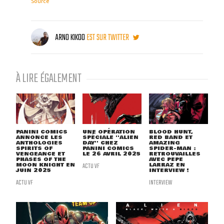
Source
ARNO KIKOO
EST SUR TWITTER
À LIRE ÉGALEMENT
PANINI COMICS
UNE OPÉRATION
BLOOD HUNT,
ANNONCE LES
SPÉCIALE ''ALIEN
RED BAND ET
ANTHOLOGIES
DAY'' CHEZ
AMAZING
SPIRITS OF
PANINI COMICS
SPIDER-MAN :
VENGEANCE ET
LE 26 AVRIL 2025
RETROUVAILLES
PHASES OF THE
AVEC PEPE
MOON KNIGHT EN
ACTU VF
LARRAZ EN
JUIN 2025
INTERVIEW !
ACTU VF
INTERVIEW