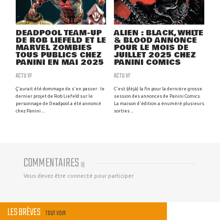
DEADPOOL TEAM-UP
ALIEN : BLACK, WHITE
DE ROB LIEFELD ET LE
& BLOOD ANNONCÉ
MARVEL ZOMBIES
POUR LE MOIS DE
TOUS PUBLICS CHEZ
JUILLET 2025 CHEZ
PANINI EN MAI 2025
PANINI COMICS
ACTU VF
ACTU VF
Ç'aurait été dommage de s'en passer : le
C'est (déjà) la fin pour la dernière grosse
dernier projet de Rob Liefeld sur le
session des annonces de Panini Comics.
personnage de Deadpool a été annoncé
La maison d'édition a énuméré plusieurs
chez Panini ...
sorties ...
COMMENTAIRES
(
0
)
Vous devez être connecté pour participer
LES BRÈVES
TOUT VOIR