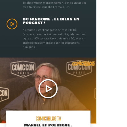
de Black Widow, Wonder Woman 1984 et un casting
très diversifié pour The Eternals, les ...
DC FANDOME : LE BILAN EN
PODCAST !
Au cours du weekend passé se tenait le DC
Fandome, premier évènement intégralement en
ligne et 100% consacré aux univers de DC, avec un
angle définitivement axé sur les adaptations
filmiques ...
COMICSBLOG TV
MARVEL ET POLITIQUE :