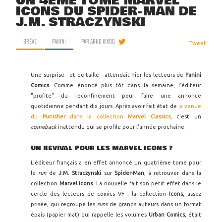
UN 4ÈME TOME MARVEL
ICONS DU SPIDER-MAN DE
J.M. STRACZYNSKI
BRÈVE
PANINI
PAR
ARNO KIKOO
Tweet
Une surprise - et de taille - attendait hier les lecteurs de
Panini
Comics
. Comme énoncé plus tôt dans la semaine, l'éditeur
"profite" du reconfinement pour faire une annonce
quotidienne pendant dix jours. Après avoir fait état de
la venue
du
Punisher
dans la collection
Marvel Classics
, c'est un
comeback
inattendu qui se profile pour l'année prochaine.
UN REVIVAL POUR LES MARVEL ICONS ?
L'éditeur français a en effet annoncé un quatrième tome pour
le
run
de
J.M. Straczynski
sur
Spider-Man
, à retrouver dans la
collection
Marvel Icons
. La nouvelle fait son petit effet dans le
cercle des lecteurs de comics VF ; la collection
Icons
, assez
prisée, qui regroupe les
runs
de grands auteurs dans un format
épais (papier mat) qui rappelle les volumes
Urban Comics
, était