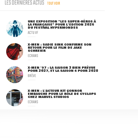
LES DERNIÈRES ACTUS
TOUT VOIR
UNE EXPOSITION "LES SUPER-HÉROS À
LA FRANÇAISE" POUR L'ÉDITION 2026
DU FESTIVAL HYPERMONDES
ACTU VF
X-MEN : SADIE SINK CONFIRME SON
RETOUR POUR LE FILM DE JAKE
SCHREIER
ECRANS
X-MEN '97 : LA SAISON 3 BIEN PRÉVUE
POUR 2027, ET LA SAISON 4 POUR 2028
BRÈVE
X-MEN : L'ACTEUR KIT CONNOR
EMBAUCHÉ POUR LE RÔLE DE CYCLOPS
CHEZ MARVEL STUDIOS
ECRANS