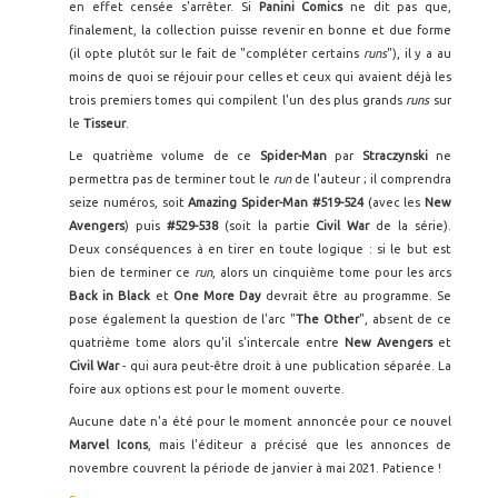
en effet censée s'arrêter. Si
Panini Comics
ne dit pas que,
finalement, la collection puisse revenir en bonne et due forme
(il opte plutôt sur le fait de "compléter certains
runs
"), il y a au
moins de quoi se réjouir pour celles et ceux qui avaient déjà les
trois premiers tomes qui compilent l'un des plus grands
runs
sur
le
Tisseur
.
Le quatrième volume de ce
Spider-Man
par
Straczynski
ne
permettra pas de terminer tout le
run
de l'auteur ; il comprendra
seize numéros, soit
Amazing Spider-Man #519-524
(avec les
New
Avengers
) puis
#529-538
(soit la partie
Civil War
de la série).
Deux conséquences à en tirer en toute logique : si le but est
bien de terminer ce
run
, alors un cinquième tome pour les arcs
Back in Black
et
One More Day
devrait être au programme. Se
pose également la question de l'arc "
The Other
", absent de ce
quatrième tome alors qu'il s'intercale entre
New Avengers
et
Civil War
- qui aura peut-être droit à une publication séparée. La
foire aux options est pour le moment ouverte.
Aucune date n'a été pour le moment annoncée pour ce nouvel
Marvel Icons
, mais l'éditeur a précisé que les annonces de
novembre couvrent la période de janvier à mai 2021. Patience !