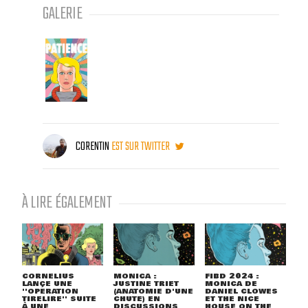
GALERIE
CORENTIN
EST SUR TWITTER
À LIRE ÉGALEMENT
CORNELIUS
MONICA :
FIBD 2024 :
LANCE UNE
JUSTINE TRIET
MONICA DE
''OPÉRATION
(ANATOMIE D'UNE
DANIEL CLOWES
TIRELIRE'' SUITE
CHUTE) EN
ET THE NICE
À UNE
DISCUSSIONS
HOUSE ON THE