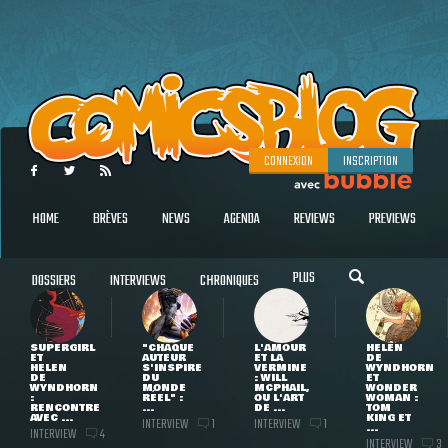
CONNEXION
INSCRIPTION
HOME
BRÈVES
NEWS
AGENDA
REVIEWS
PREVIEWS
PLUS
DOSSIERS
INTERVIEWS
CHRONIQUES
SUPERGIRL
"CHAQUE
L'AMOUR
HELEN
ET
AUTEUR
ET LA
DE
HELEN
S'INSPIRE
VERMINE
WYNDHORN
DE
DU
: WILL
ET
WYNDHORN
MONDE
MCPHAIL,
WONDER
:
RÉEL" :
OU L'ART
WOMAN :
RENCONTRE
...
DE ...
TOM
AVEC ...
KING ET
INTERVIEW
INTERVIEW
1
1
...
INTERVIEW
4
INTERVIEW
3