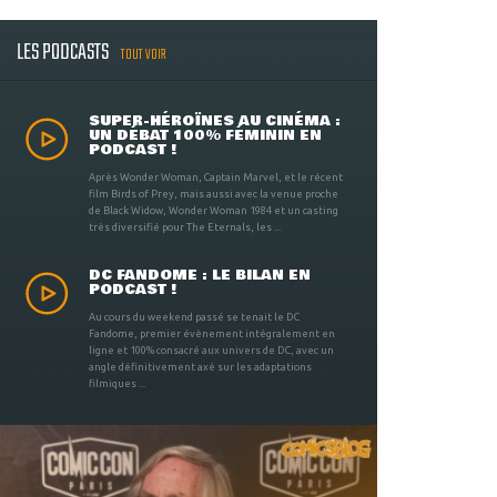
LES PODCASTS
TOUT VOIR
SUPER-HÉROÏNES AU CINÉMA :
UN DÉBAT 100% FÉMININ EN
PODCAST !
Après Wonder Woman, Captain Marvel, et le récent
film Birds of Prey, mais aussi avec la venue proche
de Black Widow, Wonder Woman 1984 et un casting
très diversifié pour The Eternals, les ...
DC FANDOME : LE BILAN EN
PODCAST !
Au cours du weekend passé se tenait le DC
Fandome, premier évènement intégralement en
ligne et 100% consacré aux univers de DC, avec un
angle définitivement axé sur les adaptations
filmiques ...