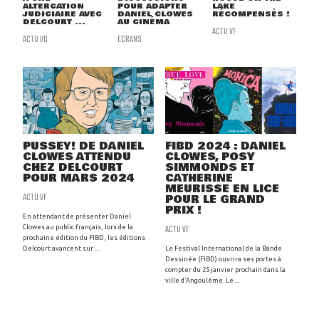
ALTERCATION
POUR ADAPTER
LAKE
JUDICIAIRE AVEC
DANIEL CLOWES
RÉCOMPENSÉS !
DELCOURT ...
AU CINÉMA
ACTU VF
ACTU VO
ECRANS
PUSSEY! DE DANIEL
FIBD 2024 : DANIEL
CLOWES ATTENDU
CLOWES, POSY
CHEZ DELCOURT
SIMMONDS ET
POUR MARS 2024
CATHERINE
MEURISSE EN LICE
ACTU VF
POUR LE GRAND
PRIX !
En attendant de présenter Daniel
ACTU VF
Clowes au public français, lors de la
prochaine édition du FIBD, les éditions
Delcourt avancent sur ...
Le Festival International de la Bande
Dessinée (FIBD) ouvrira ses portes à
compter du 25 janvier prochain dans la
ville d'Angoulême. Le ...