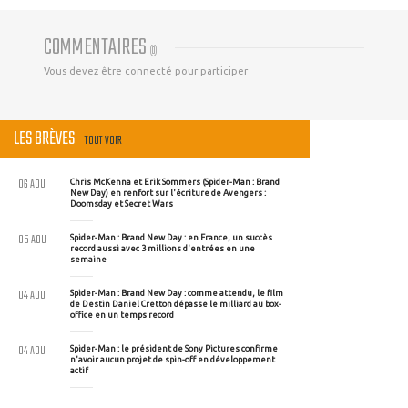
COMMENTAIRES
(
0
)
Vous devez être connecté pour participer
LES BRÈVES
TOUT VOIR
06 AOU
Chris McKenna et Erik Sommers (Spider-Man : Brand
New Day) en renfort sur l'écriture de Avengers :
Doomsday et Secret Wars
05 AOU
Spider-Man : Brand New Day : en France, un succès
record aussi avec 3 millions d'entrées en une
semaine
04 AOU
Spider-Man : Brand New Day : comme attendu, le film
de Destin Daniel Cretton dépasse le milliard au box-
office en un temps record
04 AOU
Spider-Man : le président de Sony Pictures confirme
n'avoir aucun projet de spin-off en développement
actif