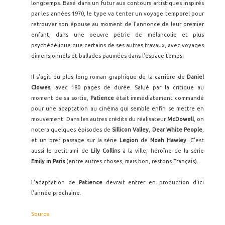
longtemps. Basé dans un futur aux contours artistiques inspirés
par les années 1970, le type va tenter un voyage temporel pour
retrouver son épouse au moment de l'annonce de leur premier
enfant, dans une oeuvre pétrie de mélancolie et plus
psychédélique que certains de ses autres travaux, avec voyages
dimensionnels et ballades paumées dans l'espace-temps.
Il s'agit du plus long roman graphique de la carrière de
Daniel
Clowes
, avec 180 pages de durée. Salué par la critique au
moment de sa sortie,
Patience
était immédiatement commandé
pour une adaptation au cinéma qui semble enfin se mettre en
mouvement. Dans les autres crédits du réalisateur
McDowell
, on
notera quelques épisodes de
Sillicon Valley
,
Dear White People
,
et un bref passage sur la série
Legion
de
Noah Hawley
. C'est
aussi le petit-ami de
Lily Collins
à la ville, héroïne de la série
Emily in Paris
(entre autres choses, mais bon, restons Français).
L'adaptation de
Patience
devrait entrer en production d'ici
l'année prochaine.
Source