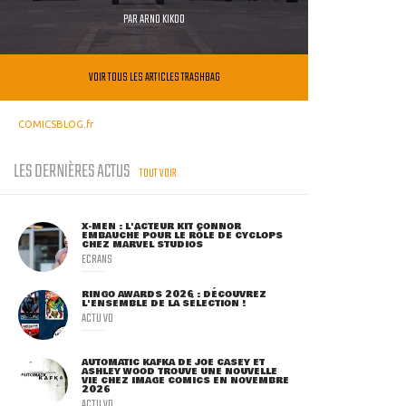
PAR
ARNO KIKOO
VOIR TOUS LES ARTICLES TRASHBAG
COMICSBLOG.fr
LES DERNIÈRES ACTUS
TOUT VOIR
X-MEN : L'ACTEUR KIT CONNOR
EMBAUCHÉ POUR LE RÔLE DE CYCLOPS
CHEZ MARVEL STUDIOS
ECRANS
RINGO AWARDS 2026 : DÉCOUVREZ
L'ENSEMBLE DE LA SÉLECTION !
ACTU VO
AUTOMATIC KAFKA DE JOE CASEY ET
ASHLEY WOOD TROUVE UNE NOUVELLE
VIE CHEZ IMAGE COMICS EN NOVEMBRE
2026
ACTU VO