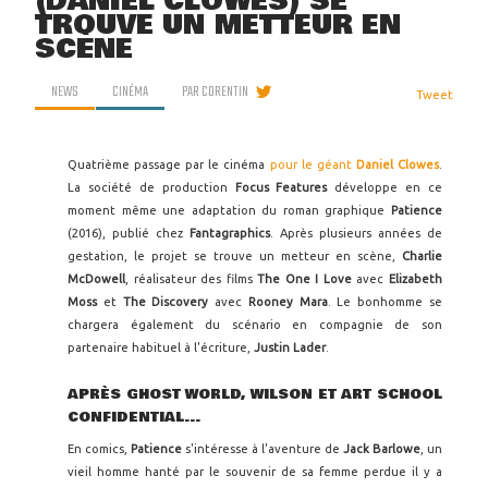
(DANIEL CLOWES) SE
TROUVE UN METTEUR EN
SCÈNE
NEWS
CINÉMA
PAR
CORENTIN
Tweet
Quatrième passage par le cinéma
pour le géant
Daniel Clowes
.
La société de production
Focus Features
développe en ce
moment même une adaptation du roman graphique
Patience
(2016), publié chez
Fantagraphics
. Après plusieurs années de
gestation, le projet se trouve un metteur en scène,
Charlie
McDowell
, réalisateur des films
The One I Love
avec
Elizabeth
Moss
et
The Discovery
avec
Rooney Mara
. Le bonhomme se
chargera également du scénario en compagnie de son
partenaire habituel à l'écriture,
Justin Lader
.
APRÈS GHOST WORLD, WILSON ET ART SCHOOL
CONFIDENTIAL...
En comics,
Patience
s'intéresse à l'aventure de
Jack Barlowe
, un
vieil homme hanté par le souvenir de sa femme perdue il y a