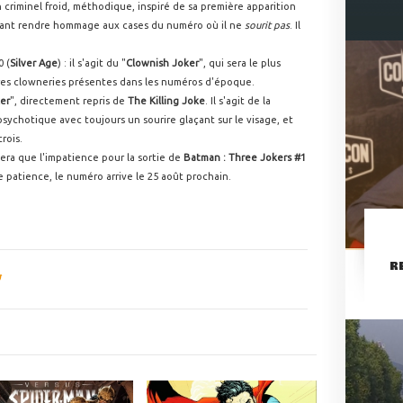
 criminel froid, méthodique, inspiré de sa première apparition
ant rendre hommage aux cases du numéro où il ne
sourit pas
. Il
0 (
Silver Age
) : il s'agit du "
Clownish Joker
", qui sera le plus
tres clowneries présentes dans les numéros d'époque.
er
", directement repris de
The Killing Joke
. Il s'agit de la
 psychotique avec toujours un sourire glaçant sur le visage, et
rois.
era que l'impatience pour la sortie de
Batman : Three Jokers #1
patience, le numéro arrive le 25 août prochain.
R