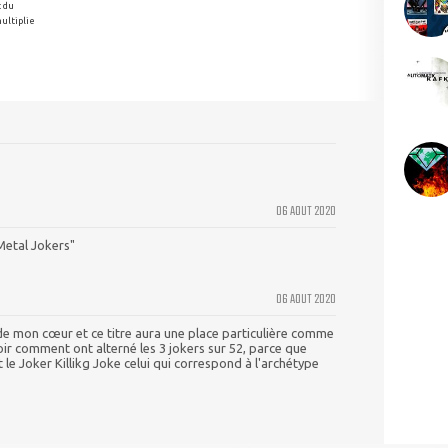
t du
ultiplie
06 AOUT 2020
Metal Jokers"
06 AOUT 2020
é de mon cœur et ce titre aura une place particulière comme
r comment ont alterné les 3 jokers sur 52, parce que
t le Joker Killikg Joke celui qui correspond à l'archétype