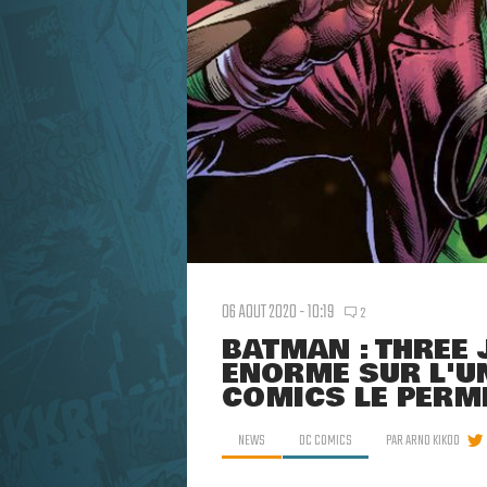
06 AOUT 2020 - 10:19
2
BATMAN : THREE
ÉNORME SUR L'UN
COMICS LE PERM
NEWS
DC COMICS
PAR
ARNO KIKOO