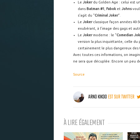
Le
Joker
du Golden Age : celui est un
dans
Batman #1
,
Fabok
et
Johns
voul
s'agit du "
Criminal Joker
".
Le
Joker
classique façon années 40-5
exubérant, à l'image des gags et au
Le
Joker
moderne : le "
Comedian Jok
version la plus inquiétante, celle du
certainement le plus dangereux des t
Avec toutes ces informations, on imagin
ne sera que décuplée. Encore un peu de 
Source
ARNO KIKOO
EST SUR TWITTER
À LIRE ÉGALEMENT