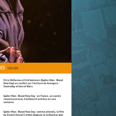
ÈVES
TOUT VOIR
Chris McKenna et Erik Sommers (Spider-Man : Brand
New Day) en renfort sur l'écriture de Avengers :
Doomsday et Secret Wars
Spider-Man : Brand New Day : en France, un succès
record aussi avec 3 millions d'entrées en une
semaine
Spider-Man : Brand New Day : comme attendu, le film
de Destin Daniel Cretton dépasse le milliard au box-