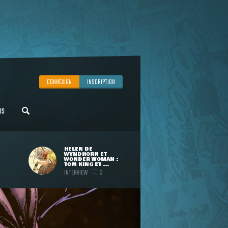
CONNEXION
INSCRIPTION
US
HELEN DE
WYNDHORN ET
WONDER WOMAN :
TOM KING ET ...
INTERVIEW
3