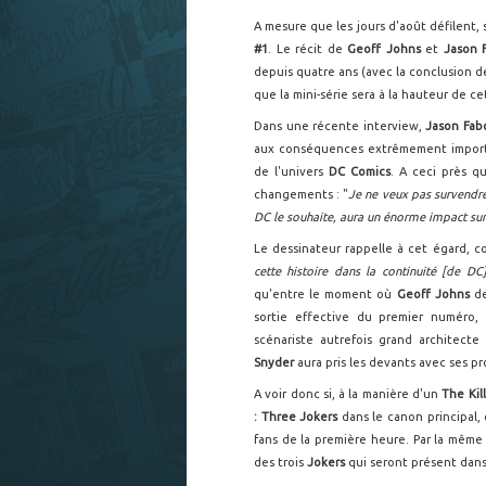
A mesure que les jours d'août défilent,
#1
. Le récit de
Geoff Johns
et
Jason 
depuis quatre ans (avec la conclusion 
que la mini-série sera à la hauteur de c
Dans une récente interview,
Jason Fa
aux conséquences extrêmement importa
de l'univers
DC Comics
. A ceci près q
changements : "
Je ne veux pas survendre 
DC le souhaite, aura un énorme impact sur 
Le dessinateur rappelle à cet égard, com
cette histoire dans la continuité [de D
qu'entre le moment où
Geoff Johns
d
sortie effective du premier numér
scénariste autrefois grand architect
Snyder
aura pris les devants avec ses p
A voir donc si, à la manière d'un
The Kil
: Three Jokers
dans le canon principal, 
fans de la première heure. Par la même
des trois
Jokers
qui seront présent dans 