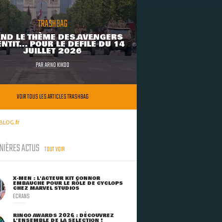
TRASHBAG
ND LE THÈME DES AVENGERS
NTIT... POUR LE DÉFILÉ DU 14
JUILLET 2026
PAR
ARNO KIKOO
VOIR TOUS LES ARTICLES TRASHBAG
BLOG.fr
NIÈRES ACTUS
TOUT VOIR
X-MEN : L'ACTEUR KIT CONNOR
EMBAUCHÉ POUR LE RÔLE DE CYCLOPS
CHEZ MARVEL STUDIOS
ECRANS
RINGO AWARDS 2026 : DÉCOUVREZ
L'ENSEMBLE DE LA SÉLECTION !