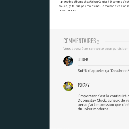
Il pleut des albums chez Urban Comics ! Et comme c'es
souple, ça fait un peu moins mal. La maison d'édition m
les annonces ...
COMMENTAIRES
(
2
)
Vous devez être connecté pour participer
JO KER
Suffit d'appeler ça "Deathree 
POKANY
L'important c'est la continuit
Doomsday Clock, curieux de voi
perso j'ai l'impression que c'es
du Joker moderne