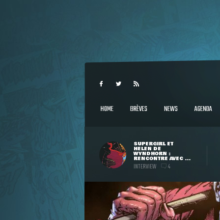
HOME
BRÈVES
NEWS
AGENDA
SUPERGIRL ET
HELEN DE
WYNDHORN :
RENCONTRE AVEC ...
INTERVIEW
4