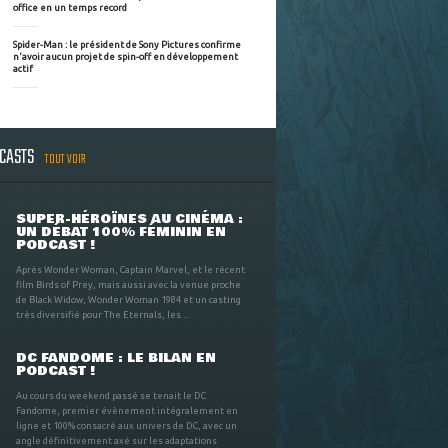
office en un temps record
Spider-Man : le président de Sony Pictures confirme
n'avoir aucun projet de spin-off en développement
actif
DCASTS
TOUT VOIR
SUPER-HÉROÏNES AU CINÉMA :
UN DÉBAT 100% FÉMININ EN
PODCAST !
Après Wonder Woman, Captain Marvel, et le récent
film Birds of Prey, mais aussi avec la venue proche
de Black Widow, Wonder Woman 1984 et un casting
très diversifié pour The Eternals, les ...
DC FANDOME : LE BILAN EN
PODCAST !
Au cours du weekend passé se tenait le DC
Fandome, premier évènement intégralement en
ligne et 100% consacré aux univers de DC, avec un
angle définitivement axé sur les adaptations