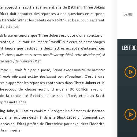
 se rapproche la sortie événementielle de
Batman : Three Jokers
04 AOU
Fabok
doit apporter des réponses à des questions en suspend
de
Darkseid War
et les débuts de
Rebirth
), et beaucoup espèrent
ette attente.
bok
laisse entendre que
Three Jokers
est doté d'une conclusion
ntes, qui auront un impact "massif" sur certains personnages
LES PO
u'il faudra que l'éditeur à deux lettres accepte d'intégrer ces
la chose, mais nous avons une fin incroyable à cette histoire qui, si
le reste [de l'univers DC]"
.
me il l'avait fait par le passé, "
Nous avons planifié de raconter
C], mais elle peut exister également par elle-même
". C'est à dire
evait apporter les réponses contenues dans
Three Jokers
et la
o, beaucoup de choses auront changé à
DC Comics
, avec un
e de la continuité
Rebirth
qui se sera effacé, et qu'un
Scott
ropres métaleries.
ling Joke
,
DC Comics
choisira d'intégrer les éléments de
Batman
ou si le récit sera destiné, dans le
Black Label
, uniquement aux
 occasion,
Fabok
profite de l'interview pour expliciter l'identité
la mini-série :