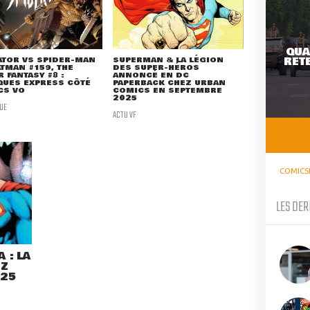
QUA
RETE
ATOR VS SPIDER-MAN
SUPERMAN & LA LÉGION
ATMAN #159, THE
DES SUPER-HÉROS
 FANTASY #8 :
ANNONCÉ EN DC
QUES EXPRESS CÔTÉ
PAPERBACK CHEZ URBAN
CS VO
COMICS EN SEPTEMBRE
2025
UE
ACTU VF
COMICS
LES DER
 : LA
EZ
025