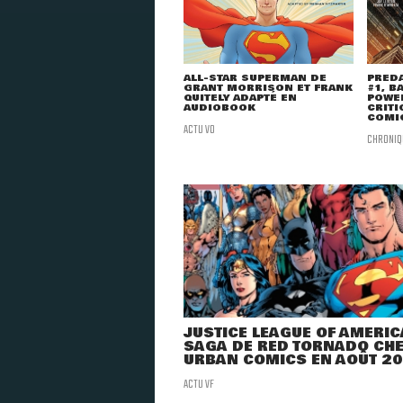
ALL-STAR SUPERMAN DE
PRED
GRANT MORRISON ET FRANK
#1, B
QUITELY ADAPTÉ EN
POWER
AUDIOBOOK
CRITI
COMI
ACTU VO
CHRONIQ
JUSTICE LEAGUE OF AMERICA
SAGA DE RED TORNADO CH
URBAN COMICS EN AOÛT 2
ACTU VF