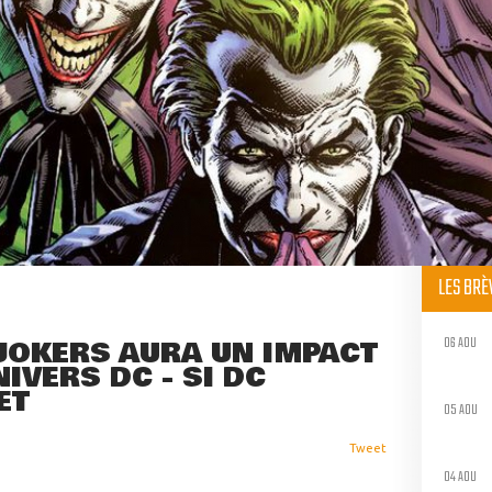
LES BR
06 AOU
 JOKERS AURA UN IMPACT
IVERS DC - SI DC
ET
05 AOU
Tweet
04 AOU