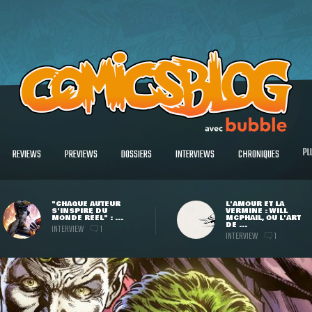
PL
REVIEWS
PREVIEWS
DOSSIERS
INTERVIEWS
CHRONIQUES
"CHAQUE AUTEUR
L'AMOUR ET LA
S'INSPIRE DU
VERMINE : WILL
MONDE RÉEL" : ...
MCPHAIL, OU L'ART
DE ...
INTERVIEW
1
INTERVIEW
1