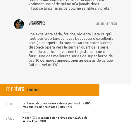
vraiment une série qui ne m'a jamais déçu.
Il faut se lancer mais ce volume semble s'y prêter.
VISARSPIKE
30 JUILLET 2020
une excellente série, fraiche, violente juste ce qu'il
faut, pas trop longue, avec beaucoup d'excellents
arcs (la conquete du monde par rex entre autres),
du space opera vers le dernier quart de la serie,
bref, du tout bon, avec une fin juste comme il
faut....une des meilleures series de super heros de
ces 10 dernières années, bien au dessus de ce que
fait marvel ou DC
LES BRÈVES
TOUT VOIR
11:09
Lanterns : deux nouveaux extraits pour la série HBO
Max sur les matinales des Etats-Unis
07 AOU
X-Men '97 : la saison 3 bien prévue pour 2027, et la
saison 4 pour 2028