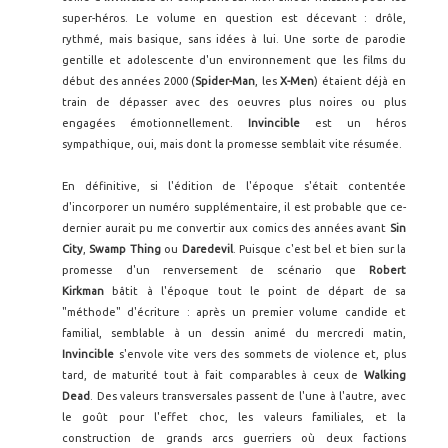
super-héros. Le volume en question est décevant : drôle,
rythmé, mais basique, sans idées à lui. Une sorte de parodie
gentille et adolescente d'un environnement que les films du
début des années 2000 (
Spider-Man
, les
X-Men
) étaient déjà en
train de dépasser avec des oeuvres plus noires ou plus
engagées émotionnellement.
Invincible
est un héros
sympathique, oui, mais dont la promesse semblait vite résumée.
En définitive, si l'édition de l'époque s'était contentée
d'incorporer un numéro supplémentaire, il est probable que ce-
dernier aurait pu me convertir aux comics des années avant
Sin
City
,
Swamp Thing
ou
Daredevil
. Puisque c'est bel et bien sur la
promesse d'un renversement de scénario que
Robert
Kirkman
bâtit à l'époque tout le point de départ de sa
"méthode" d'écriture : après un premier volume candide et
familial, semblable à un dessin animé du mercredi matin,
Invincible
s'envole vite vers des sommets de violence et, plus
tard, de maturité tout à fait comparables à ceux de
Walking
Dead
. Des valeurs transversales passent de l'une à l'autre, avec
le goût pour l'effet choc, les valeurs familiales, et la
construction de grands arcs guerriers où deux factions