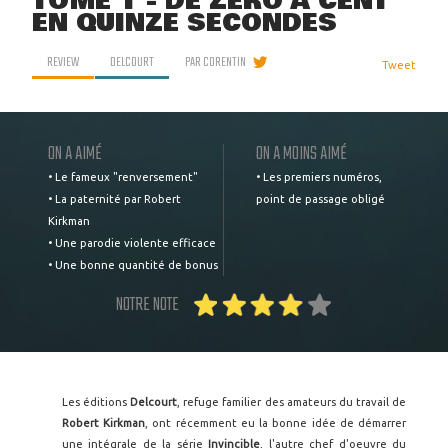
TOME 1 - DE ZÉRO À CENT
EN QUINZE SECONDES
REVIEW
DELCOURT
PAR
CORENTIN
Tweet
ON A AIMÉ
ON A MOINS AIMÉ
• Le fameux "renversement"
• Les premiers numéros,
• La paternité par Robert
point de passage obligé
Kirkman
• Une parodie violente efficace
• Une bonne quantité de bonus
NOTRE NOTE
Les éditions
Delcourt
, refuge familier des amateurs du travail de
Robert Kirkman
, ont récemment eu la bonne idée de démarrer
une intégrale de la série
Invincible
, l'autre chef d'oeuvre du