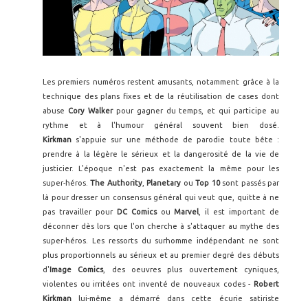
Les premiers numéros restent amusants, notamment grâce à la
technique des plans fixes et de la réutilisation de cases dont
abuse
Cory Walker
pour gagner du temps, et qui participe au
rythme et à l'humour général souvent bien dosé.
Kirkman
s'appuie sur une méthode de parodie toute bête :
prendre à la légère le sérieux et la dangerosité de la vie de
justicier. L'époque n'est pas exactement la même pour les
super-héros.
The Authority
,
Planetary
ou
Top 10
sont passés par
là pour dresser un consensus général qui veut que, quitte à ne
pas travailler pour
DC Comics
ou
Marvel
, il est important de
déconner dès lors que l'on cherche à s'attaquer au mythe des
super-héros. Les ressorts du surhomme indépendant ne sont
plus proportionnels au sérieux et au premier degré des débuts
d'
Image Comics
, des oeuvres plus ouvertement cyniques,
violentes ou irritées ont inventé de nouveaux codes -
Robert
Kirkman
lui-même a démarré dans cette écurie satiriste