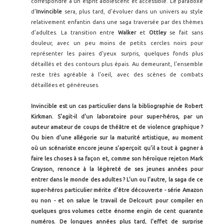
correspondre à un esprit adolescent et accessible. Le paradoxe
d'
Invincible
sera, plus tard, d'évoluer dans un univers au style
relativement enfantin dans une saga traversée par des thèmes
d'adultes. La transition entre
Walker
et
Ottley
se fait sans
douleur, avec un peu moins de petits cercles noirs pour
représenter les paires d'yeux surpris, quelques fonds plus
détaillés et des contours plus épais. Au demeurant, l'ensemble
reste très agréable à l'oeil, avec des scènes de combats
détaillées et généreuses.
Invincible est un cas particulier dans la bibliographie de Robert
Kirkman. S'agit-il d'un laboratoire pour super-héros, par un
auteur amateur de coups de théâtre et de violence graphique ?
Ou bien d'une allégorie sur la maturité artistique, au moment
où un scénariste encore jeune s'aperçoit qu'il a tout à gagner à
faire les choses à sa façon et, comme son héroïque rejeton Mark
Grayson, renonce à la légèreté de ses jeunes années pour
entrer dans le monde des adultes ? L'un ou l'autre, la saga de ce
super-héros particulier mérite d'être découverte - série Amazon
ou non - et on salue le travail de Delcourt pour compiler en
quelques gros volumes cette énorme engin de cent quarante
numéros. De longues années plus tard, l'effet de surprise