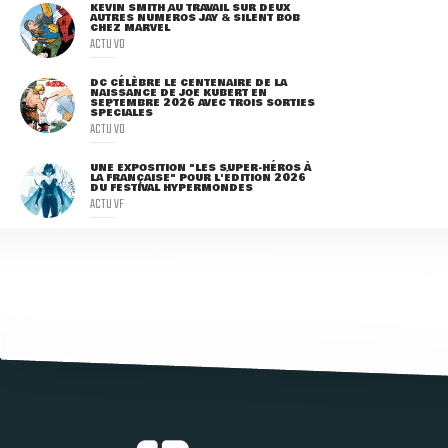
KEVIN SMITH AU TRAVAIL SUR DEUX
AUTRES NUMÉROS JAY & SILENT BOB
CHEZ MARVEL
ACTU VO
DC CÉLÈBRE LE CENTENAIRE DE LA
NAISSANCE DE JOE KUBERT EN
SEPTEMBRE 2026 AVEC TROIS SORTIES
SPÉCIALES
ACTU VO
UNE EXPOSITION "LES SUPER-HÉROS À
LA FRANÇAISE" POUR L'ÉDITION 2026
DU FESTIVAL HYPERMONDES
ACTU VF