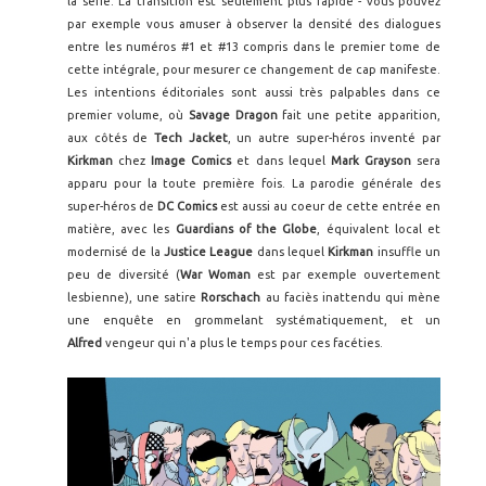
la série. La transition est seulement plus rapide - vous pouvez
par exemple vous amuser à observer la densité des dialogues
entre les numéros #1 et #13 compris dans le premier tome de
cette intégrale, pour mesurer ce changement de cap manifeste.
Les intentions éditoriales sont aussi très palpables dans ce
premier volume, où
Savage Dragon
fait une petite apparition,
aux côtés de
Tech Jacket
, un autre super-héros inventé par
Kirkman
chez
Image Comics
et dans lequel
Mark Grayson
sera
apparu pour la toute première fois. La parodie générale des
super-héros de
DC Comics
est aussi au coeur de cette entrée en
matière, avec les
Guardians of the Globe
, équivalent local et
modernisé de la
Justice League
dans lequel
Kirkman
insuffle un
peu de diversité (
War Woman
est par exemple ouvertement
lesbienne), une satire
Rorschach
au faciès inattendu qui mène
une enquête en grommelant systématiquement, et un
Alfred
vengeur qui n'a plus le temps pour ces facéties.