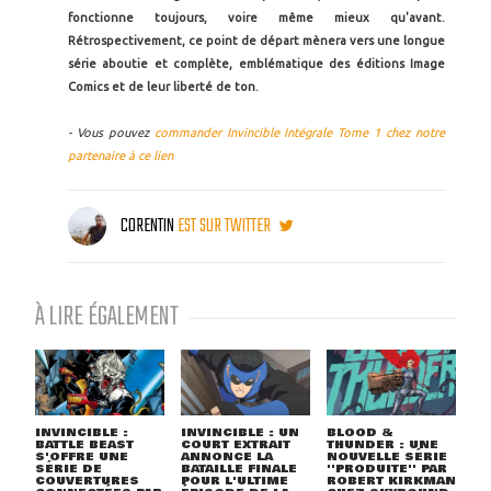
fonctionne toujours, voire même mieux qu'avant.
Rétrospectivement, ce point de départ mènera vers une longue
série aboutie et complète, emblématique des éditions Image
Comics et de leur liberté de ton.
- Vous pouvez
commander Invincible Intégrale Tome 1 chez notre
partenaire à ce lien
CORENTIN
EST SUR TWITTER
À LIRE ÉGALEMENT
INVINCIBLE :
INVINCIBLE : UN
BLOOD &
BATTLE BEAST
COURT EXTRAIT
THUNDER : UNE
S'OFFRE UNE
ANNONCE LA
NOUVELLE SÉRIE
SÉRIE DE
BATAILLE FINALE
''PRODUITE'' PAR
COUVERTURES
POUR L'ULTIME
ROBERT KIRKMAN