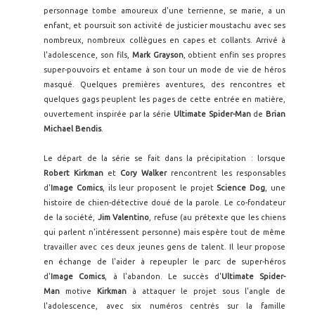
personnage tombe amoureux d'une terrienne, se marie, a un
enfant, et poursuit son activité de justicier moustachu avec ses
nombreux, nombreux collègues en capes et collants. Arrivé à
l'adolescence, son fils,
Mark Grayson
, obtient enfin ses propres
super-pouvoirs et entame à son tour un mode de vie de héros
masqué. Quelques premières aventures, des rencontres et
quelques gags peuplent les pages de cette entrée en matière,
ouvertement inspirée par la série
Ultimate Spider-Man
de
Brian
Michael Bendis
.
Le départ de la série se fait dans la précipitation : lorsque
Robert Kirkman
et
Cory Walker
rencontrent les responsables
d'
Image Comics
, ils leur proposent le projet
Science Dog
, une
histoire de chien-détective doué de la parole. Le co-fondateur
de la société,
Jim Valentino
, refuse (au prétexte que les chiens
qui parlent n'intéressent personne) mais espère tout de même
travailler avec ces deux jeunes gens de talent. Il leur propose
en échange de l'aider à repeupler le parc de super-héros
d'
Image Comics
, à l'abandon. Le succès d'
Ultimate Spider-
Man
motive
Kirkman
à attaquer le projet sous l'angle de
l'adolescence, avec six numéros centrés sur la famille