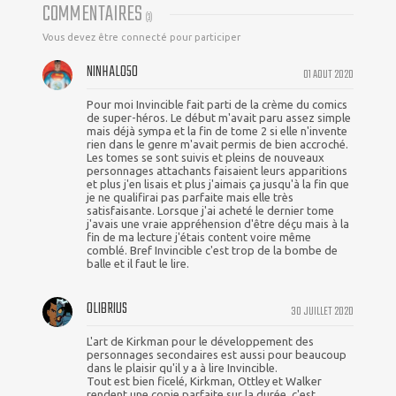
COMMENTAIRES
(
3
)
Vous devez être connecté pour participer
NINHALO50
01 AOUT 2020
Pour moi Invincible fait parti de la crème du comics
de super-héros. Le début m'avait paru assez simple
mais déjà sympa et la fin de tome 2 si elle n'invente
rien dans le genre m'avait permis de bien accroché.
Les tomes se sont suivis et pleins de nouveaux
personnages attachants faisaient leurs apparitions
et plus j'en lisais et plus j'aimais ça jusqu'à la fin que
je ne qualifirai pas parfaite mais elle très
satisfaisante. Lorsque j'ai acheté le dernier tome
j'avais une vraie appréhension d'être déçu mais à la
fin de ma lecture j'étais content voire même
comblé. Bref Invincible c'est trop de la bombe de
balle et il faut le lire.
OLIBRIUS
30 JUILLET 2020
L'art de Kirkman pour le développement des
personnages secondaires est aussi pour beaucoup
dans le plaisir qu'il y a à lire Invincible.
Tout est bien ficelé, Kirkman, Ottley et Walker
rendent une copie parfaite sur la durée, c'est