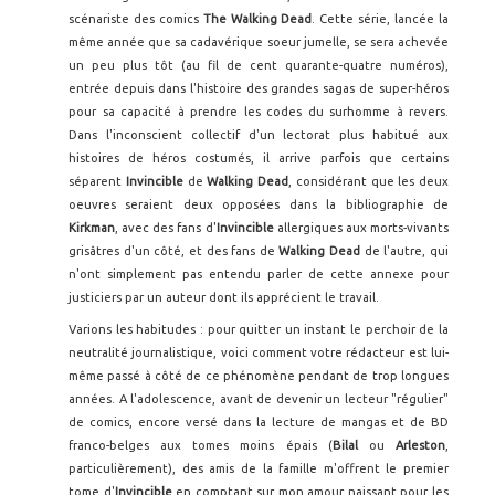
scénariste des comics
The
Walking Dead
. Cette série, lancée la
même année que sa cadavérique soeur jumelle, se sera achevée
un peu plus tôt (au fil de cent quarante-quatre numéros),
entrée depuis dans l'histoire des grandes sagas de super-héros
pour sa capacité à prendre les codes du surhomme à revers.
Dans l'inconscient collectif d'un lectorat plus habitué aux
histoires de héros costumés, il arrive parfois que certains
séparent
Invincible
de
Walking Dead
, considérant que les deux
oeuvres seraient deux opposées dans la bibliographie de
Kirkman
, avec des fans d'
Invincible
allergiques aux morts-vivants
grisâtres d'un côté, et des fans de
Walking Dead
de l'autre, qui
n'ont simplement pas entendu parler de cette annexe pour
justiciers par un auteur dont ils apprécient le travail.
Varions les habitudes : pour quitter un instant le perchoir de la
neutralité journalistique, voici comment votre rédacteur est lui-
même passé à côté de ce phénomène pendant de trop longues
années. A l'adolescence, avant de devenir un lecteur "régulier"
de comics, encore versé dans la lecture de mangas et de BD
franco-belges aux tomes moins épais (
Bilal
ou
Arleston
,
particulièrement), des amis de la famille m'offrent le premier
tome d'
Invincible
en comptant sur mon amour naissant pour les