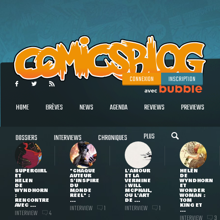
CONNEXION
INSCRIPTION
HOME
BRÈVES
NEWS
AGENDA
REVIEWS
PREVIEWS
PLUS
DOSSIERS
INTERVIEWS
CHRONIQUES
SUPERGIRL
"CHAQUE
L'AMOUR
HELEN
ET
AUTEUR
ET LA
DE
HELEN
S'INSPIRE
VERMINE
WYNDHORN
DE
DU
: WILL
ET
WYNDHORN
MONDE
MCPHAIL,
WONDER
:
RÉEL" :
OU L'ART
WOMAN :
RENCONTRE
...
DE ...
TOM
AVEC ...
KING ET
INTERVIEW
INTERVIEW
1
1
...
INTERVIEW
4
INTERVIEW
3