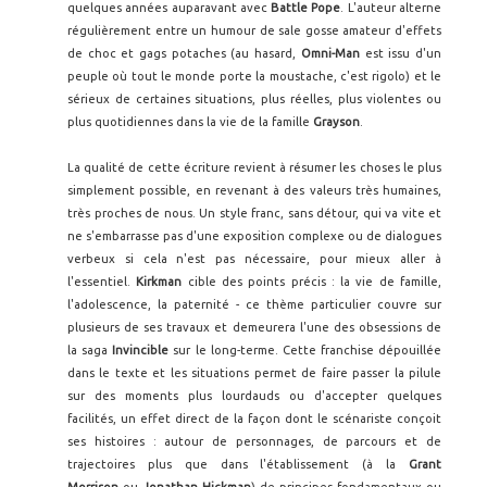
quelques années auparavant avec
Battle Pope
. L'auteur alterne
régulièrement entre un humour de sale gosse amateur d'effets
de choc et gags potaches (au hasard,
Omni-Man
est issu d'un
peuple où tout le monde porte la moustache, c'est rigolo) et le
sérieux de certaines situations, plus réelles, plus violentes ou
plus quotidiennes dans la vie de la famille
Grayson
.
La qualité de cette écriture revient à résumer les choses le plus
simplement possible, en revenant à des valeurs très humaines,
très proches de nous. Un style franc, sans détour, qui va vite et
ne s'embarrasse pas d'une exposition complexe ou de dialogues
verbeux si cela n'est pas nécessaire, pour mieux aller à
l'essentiel.
Kirkman
cible des points précis : la vie de famille,
l'adolescence, la paternité - ce thème particulier couvre sur
plusieurs de ses travaux et demeurera l'une des obsessions de
la saga
Invincible
sur le long-terme. Cette franchise dépouillée
dans le texte et les situations permet de faire passer la pilule
sur des moments plus lourdauds ou d'accepter quelques
facilités, un effet direct de la façon dont le scénariste conçoit
ses histoires : autour de personnages, de parcours et de
trajectoires plus que dans l'établissement (à la
Grant