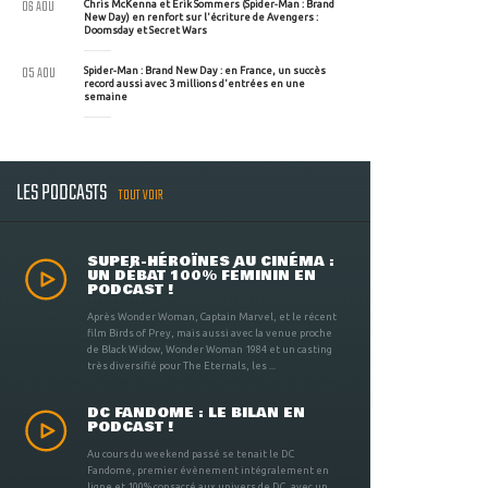
06 AOU
Chris McKenna et Erik Sommers (Spider-Man : Brand
New Day) en renfort sur l'écriture de Avengers :
Doomsday et Secret Wars
05 AOU
Spider-Man : Brand New Day : en France, un succès
record aussi avec 3 millions d'entrées en une
semaine
LES PODCASTS
TOUT VOIR
SUPER-HÉROÏNES AU CINÉMA :
UN DÉBAT 100% FÉMININ EN
PODCAST !
Après Wonder Woman, Captain Marvel, et le récent
film Birds of Prey, mais aussi avec la venue proche
de Black Widow, Wonder Woman 1984 et un casting
très diversifié pour The Eternals, les ...
DC FANDOME : LE BILAN EN
PODCAST !
Au cours du weekend passé se tenait le DC
Fandome, premier évènement intégralement en
ligne et 100% consacré aux univers de DC, avec un