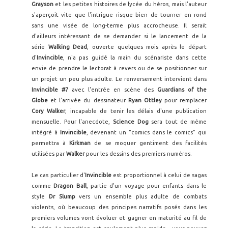
Grayson
et les petites histoires de lycée du héros, mais l'auteur
s'aperçoit vite que l'intrigue risque bien de tourner en rond
sans une visée de long-terme plus accrocheuse. Il serait
d'ailleurs intéressant de se demander si le lancement de la
série
Walking Dead
, ouverte quelques mois après le départ
d'
Invincible
, n'a pas guidé la main du scénariste dans cette
envie de prendre le lectorat à revers ou de se positionner sur
un projet un peu plus adulte. Le renversement intervient dans
Invincible #7
avec l'entrée en scène des
Guardians of the
Globe
et l'arrivée du dessinateur
Ryan Ottley
pour remplacer
Cory Walker
, incapable de tenir les délais d'une publication
mensuelle. Pour l'anecdote,
Science Dog
sera tout de même
intégré à
Invincible
, devenant un "comics dans le comics" qui
permettra à
Kirkman
de se moquer gentiment des facilités
utilisées par
Walker
pour les dessins des premiers numéros.
Le cas particulier d'
Invincible
est proportionnel à celui de sagas
comme
Dragon Ball
, partie d'un voyage pour enfants dans le
style
Dr Slump
vers un ensemble plus adulte de combats
violents, où beaucoup des principes narratifs posés dans les
premiers volumes vont évoluer et gagner en maturité au fil de