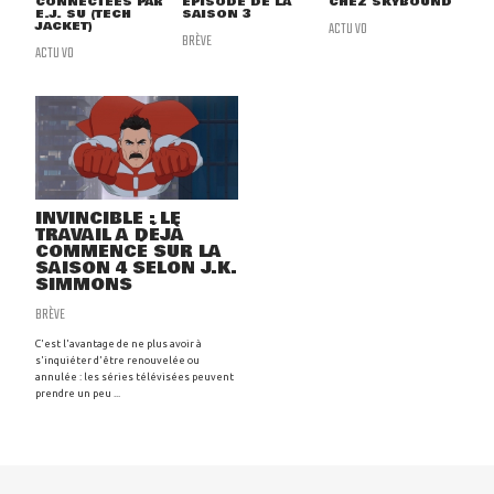
CONNECTÉES PAR
ÉPISODE DE LA
CHEZ SKYBOUND
E.J. SU (TECH
SAISON 3
JACKET)
ACTU VO
BRÈVE
ACTU VO
INVINCIBLE : LE
TRAVAIL A DÉJÀ
COMMENCÉ SUR LA
SAISON 4 SELON J.K.
SIMMONS
BRÈVE
C'est l'avantage de ne plus avoir à
s'inquiéter d'être renouvelée ou
annulée : les séries télévisées peuvent
prendre un peu ...