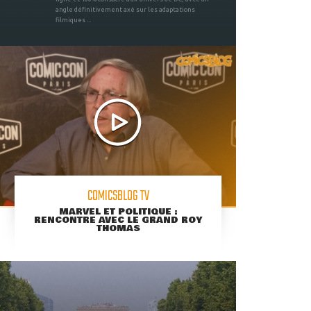
angle définitivement axé sur les adaptations
filmiques ...
COMICSBLOG TV
MARVEL ET POLITIQUE :
RENCONTRE AVEC LE GRAND ROY
THOMAS