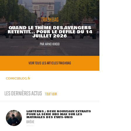
TRASHBAG
QUAND LE THÈME DES AVENGERS
RETENTIT... POUR LE DÉFILÉ DU 14
JUILLET 2026
PAR
ARNO KIKOO
VOIR TOUS LES ARTICLES TRASHBAG
COMICSBLOG.fr
LES DERNIÈRES ACTUS
TOUT VOIR
LANTERNS : DEUX NOUVEAUX EXTRAITS
POUR LA SÉRIE HBO MAX SUR LES
MATINALES DES ETATS-UNIS
BRÈVE