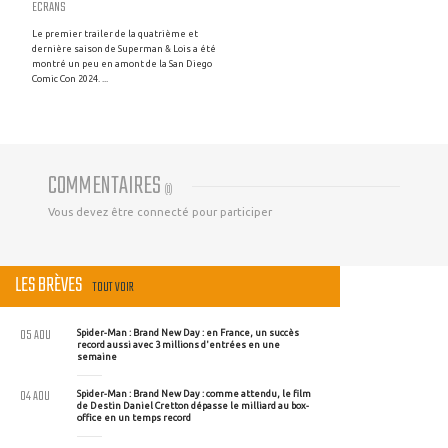
ECRANS
Le premier trailer de la quatrième et
dernière saison de Superman & Lois a été
montré un peu en amont de la San Diego
Comic Con 2024. ...
COMMENTAIRES
(
0
)
Vous devez être connecté pour participer
LES BRÈVES
TOUT VOIR
05 AOU
Spider-Man : Brand New Day : en France, un succès
record aussi avec 3 millions d'entrées en une
semaine
04 AOU
Spider-Man : Brand New Day : comme attendu, le film
de Destin Daniel Cretton dépasse le milliard au box-
office en un temps record