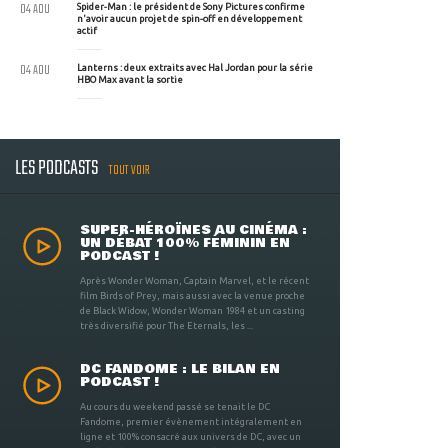
04 AOU
Spider-Man : le président de Sony Pictures confirme
n'avoir aucun projet de spin-off en développement
actif
04 AOU
Lanterns : deux extraits avec Hal Jordan pour la série
HBO Max avant la sortie
LES PODCASTS
TOUT VOIR
SUPER-HÉROÏNES AU CINÉMA :
UN DÉBAT 100% FÉMININ EN
PODCAST !
Après Wonder Woman, Captain Marvel, et le récent
film Birds of Prey, mais aussi avec la venue proche
de Black Widow, Wonder Woman 1984 et un casting
très diversifié pour The Eternals, les ...
DC FANDOME : LE BILAN EN
PODCAST !
Au cours du weekend passé se tenait le DC
Fandome, premier évènement intégralement en
ligne et 100% consacré aux univers de DC, avec un