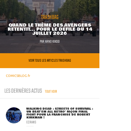
TRASHBAG
QUAND LE THÈME DES AVENGERS
RETENTIT... POUR LE DÉFILÉ DU 14
JUILLET 2026
PAR
ARNO KIKOO
VOIR TOUS LES ARTICLES TRASHBAG
COMICSBLOG.fr
LES DERNIÈRES ACTUS
TOUT VOIR
WALKING DEAD : STREETS OF SURVIVAL :
UN BEAT'EM ALL RÉTRO' FAÇON FINAL
FIGHT POUR LA FRANCHISE DE ROBERT
KIRKMAN !
ECRANS