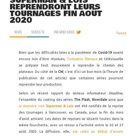
SUPERMAN & LOIS
REPRENDRONT LEURS
TOURNAGES FIN AOÛT
2020
NEWS
SERIES TV
PAR
ARNO KIKOO
Tweet
Bien que les difficultés liées à la pandémie de
Covid-19
soient
encore loin d'être résolues,
l'industrie filmique
et télévisuelle
se prépare tout doucement à reprendre le chemin des
plateaux. Du côté de la
CW
, c'est d'ici un bon mois (à l'heure de
publication de cet article) que certaines séries pourront
reprendre leur production.
Selon un récent rapport du sérieux informateur
Deadline
,
l'ensemble du casting des séries
The Flash
,
Riverdale
ainsi que
la dernière née
Superman & Lois
ont été notifiés de la reprise
des tournages à Vancouver, au Canada, pour la fin du mois
d'août arrivant. Les dates de reprises se situent toutes dans la
même fourchette, avec un retour à l'activité entre le 20 et 27
août 2020. La diffusion, elle,
est calée au début d'année