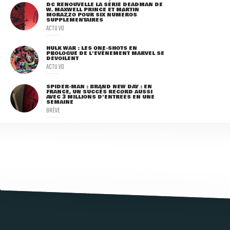
DC RENOUVELLE LA SÉRIE DEADMAN DE
W. MAXWELL PRINCE ET MARTIN
MORAZZO POUR SIX NUMÉROS
SUPPLÉMENTAIRES
ACTU VO
HULK WAR : LES ONE-SHOTS EN
PROLOGUE DE L'ÉVÈNEMENT MARVEL SE
DÉVOILENT
ACTU VO
SPIDER-MAN : BRAND NEW DAY : EN
FRANCE, UN SUCCÈS RECORD AUSSI
AVEC 3 MILLIONS D'ENTRÉES EN UNE
SEMAINE
BRÈVE