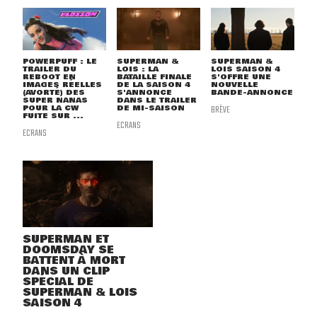
POWERPUFF : LE
SUPERMAN &
SUPERMAN &
TRAILER DU
LOIS : LA
LOIS SAISON 4
REBOOT EN
BATAILLE FINALE
S'OFFRE UNE
IMAGES RÉELLES
DE LA SAISON 4
NOUVELLE
(AVORTÉ) DES
S'ANNONCE
BANDE-ANNONCE
SUPER NANAS
DANS LE TRAILER
POUR LA CW
DE MI-SAISON
BRÈVE
FUITE SUR ...
ECRANS
ECRANS
SUPERMAN ET
DOOMSDAY SE
BATTENT À MORT
DANS UN CLIP
SPÉCIAL DE
SUPERMAN & LOIS
SAISON 4