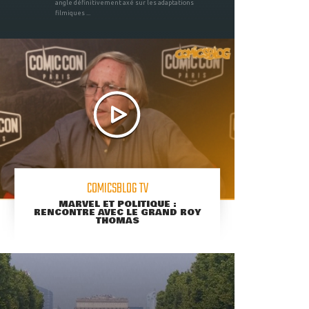
angle définitivement axé sur les adaptations
filmiques ...
COMICSBLOG TV
MARVEL ET POLITIQUE :
RENCONTRE AVEC LE GRAND ROY
THOMAS