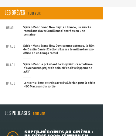
LES BRÈVES
TOUT VOIR
05 AOU
Spider-Man : Brand New Day : en France, un succès
record aussi avec 3 millions d'entrées en une
semaine
04 AOU
Spider-Man : Brand New Day : comme attendu, le film
de Destin Daniel Cretton dépasse le milliard au box-
office en un temps record
04 AOU
Spider-Man : le président de Sony Pictures confirme
n'avoir aucun projet de spin-off en développement
actif
04 AOU
Lanterns : deux extraits avec Hal Jordan pour la série
HBO Max avant la sortie
LES PODCASTS
TOUT VOIR
SUPER-HÉROÏNES AU CINÉMA :