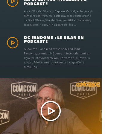
UN DÉBAT 100% FÉMININ EN
PODCAST !
Après Wonder Woman, Captain Marvel, et le récent
film Birds of Prey, mais aussi avec la venue proche
de Black Widow, Wonder Woman 1984 et un casting
très diversifié pour The Eternals, les ...
DC FANDOME : LE BILAN EN
PODCAST !
Au cours du weekend passé se tenait le DC
Fandome, premier évènement intégralement en
ligne et 100% consacré aux univers de DC, avec un
angle définitivement axé sur les adaptations
filmiques ...