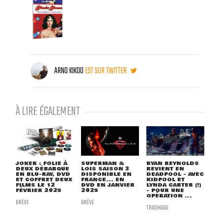
ARNO KIKOO
EST SUR TWITTER
À LIRE ÉGALEMENT
JOKER : FOLIE À
SUPERMAN &
RYAN REYNOLDS
DEUX DÉBARQUE
LOIS SAISON 3
REVIENT EN
EN BLU-RAY, DVD
DISPONIBLE EN
DEADPOOL - AVEC
ET COFFRET DEUX
FRANCE... EN
KIDPOOL ET
FILMS LE 12
DVD EN JANVIER
LYNDA CARTER (!)
FÉVRIER 2025
2025
- POUR UNE
OPÉRATION ...
BRÈVE
BRÈVE
TRASHBAG