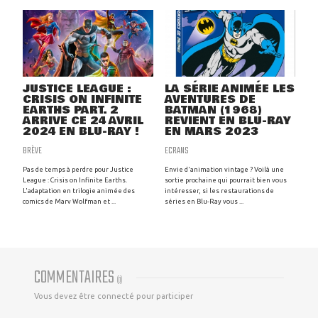
JUSTICE LEAGUE :
LA SÉRIE ANIMÉE LES
CRISIS ON INFINITE
AVENTURES DE
EARTHS PART. 2
BATMAN (1968)
ARRIVE CE 24 AVRIL
REVIENT EN BLU-RAY
2024 EN BLU-RAY !
EN MARS 2023
BRÈVE
ECRANS
Pas de temps à perdre pour Justice
Envie d'animation vintage ? Voilà une
League : Crisis on Infinite Earths.
sortie prochaine qui pourrait bien vous
L'adaptation en trilogie animée des
intéresser, si les restaurations de
comics de Marv Wolfman et ...
séries en Blu-Ray vous ...
COMMENTAIRES
(
0
)
Vous devez être connecté pour participer