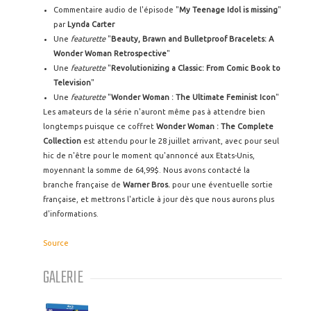
Commentaire audio de l'épisode "
My Teenage Idol is missing
"
par
Lynda Carter
Une
featurette
"
Beauty, Brawn and Bulletproof Bracelets: A
Wonder Woman Retrospective
"
Une
featurette
"
Revolutionizing a Classic: From Comic Book to
Television
"
Une
featurette
"
Wonder Woman : The Ultimate Feminist Icon
"
Les amateurs de la série n'auront même pas à attendre bien
longtemps puisque ce coffret
Wonder Woman : The Complete
Collection
est attendu pour le 28 juillet arrivant, avec pour seul
hic de n'être pour le moment qu'annoncé aux Etats-Unis,
moyennant la somme de 64,99$. Nous avons contacté la
branche française de
Warner Bros.
pour une éventuelle sortie
française, et mettrons l'article à jour dès que nous aurons plus
d'informations.
Source
GALERIE