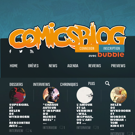
CONNEXION
INSCRIPTION
HOME
BRÈVES
NEWS
AGENDA
REVIEWS
PREVIEWS
PLUS
DOSSIERS
INTERVIEWS
CHRONIQUES
SUPERGIRL
"CHAQUE
L'AMOUR
HELEN
ET
AUTEUR
ET LA
DE
HELEN
S'INSPIRE
VERMINE
WYNDHORN
DE
DU
: WILL
ET
WYNDHORN
MONDE
MCPHAIL,
WONDER
:
RÉEL" :
OU L'ART
WOMAN :
RENCONTRE
...
DE ...
TOM
AVEC ...
KING ET
INTERVIEW
INTERVIEW
1
1
...
INTERVIEW
4
INTERVIEW
3