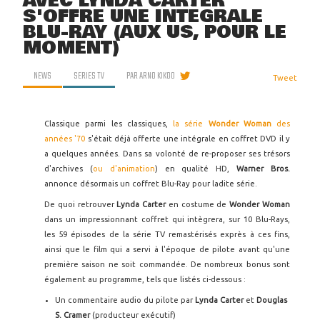
AVEC LYNDA CARTER
S'OFFRE UNE INTÉGRALE
BLU-RAY (AUX US, POUR LE
MOMENT)
NEWS
SERIES TV
PAR
ARNO KIKOO
Tweet
Classique parmi les classiques,
la série
Wonder Woman
des
années '70
s'était déjà offerte une intégrale en coffret DVD il y
a quelques années. Dans sa volonté de re-proposer ses trésors
d'archives (
ou d'animation
) en qualité HD,
Warner Bros.
annonce désormais un coffret Blu-Ray pour ladite série.
De quoi retrouver
Lynda Carter
en costume de
Wonder Woman
dans un impressionnant coffret qui intègrera, sur 10 Blu-Rays,
les 59 épisodes de la série TV remastérisés exprès à ces fins,
ainsi que le film qui a servi à l'époque de pilote avant qu'une
première saison ne soit commandée. De nombreux bonus sont
également au programme, tels que listés ci-dessous :
Un commentaire audio du pilote par
Lynda Carter
et
Douglas
S. Cramer
(producteur exécutif)