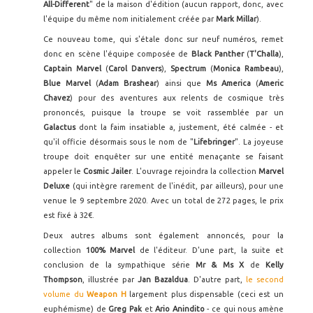
All-Different
" de la maison d'édition (aucun rapport, donc, avec
l'équipe du même nom initialement créée par
Mark Millar
).
Ce nouveau tome, qui s'étale donc sur neuf numéros, remet
donc en scène l'équipe composée de
Black Panther
(
T'Challa
),
Captain Marvel
(
Carol Danvers
),
Spectrum
(
Monica Rambeau
),
Blue Marvel
(
Adam Brashear
) ainsi que
Ms America
(
Americ
Chavez
) pour des aventures aux relents de cosmique très
prononcés, puisque la troupe se voit rassemblée par un
Galactus
dont la faim insatiable a, justement, été calmée - et
qu'il officie désormais sous le nom de "
Lifebringer
". La joyeuse
troupe doit enquêter sur une entité menaçante se faisant
appeler le
Cosmic Jailer
. L'ouvrage rejoindra la collection
Marvel
Deluxe
(qui intègre rarement de l'inédit, par ailleurs), pour une
venue le 9 septembre 2020. Avec un total de 272 pages, le prix
est fixé à 32€.
Deux autres albums sont également annoncés, pour la
collection
100% Marvel
de l'éditeur. D'une part, la suite et
conclusion de la sympathique série
Mr & Ms X
de
Kelly
Thompson
, illustrée par
Jan Bazaldua
. D'autre part,
le second
volume du
Weapon H
largement plus dispensable (ceci est un
euphémisme) de
Greg Pak
et
Ario Anindito
- ce qui nous amène