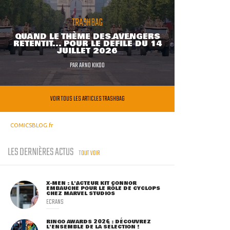
TRASHBAG
QUAND LE THÈME DES AVENGERS
RETENTIT... POUR LE DÉFILÉ DU 14
JUILLET 2026
PAR
ARNO KIKOO
VOIR TOUS LES ARTICLES TRASHBAG
COMICSBLOG.fr
LES DERNIÈRES ACTUS
TOUT VOIR
X-MEN : L'ACTEUR KIT CONNOR
EMBAUCHÉ POUR LE RÔLE DE CYCLOPS
CHEZ MARVEL STUDIOS
ECRANS
RINGO AWARDS 2026 : DÉCOUVREZ
L'ENSEMBLE DE LA SÉLECTION !