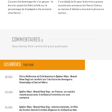
Ç'aurait été dommage de s'en passer : le
C'est (déjà) la fin pour la dernière grosse
dernier projet de Rob Liefeld sur le
session des annonces de Panini Comics.
personnage de Deadpool a été annoncé
La maison d'édition a énuméré plusieurs
chez Panini ...
sorties ...
COMMENTAIRES
(
0
)
Vous devez être connecté pour participer
LES BRÈVES
TOUT VOIR
06 AOU
Chris McKenna et Erik Sommers (Spider-Man : Brand
New Day) en renfort sur l'écriture de Avengers :
Doomsday et Secret Wars
05 AOU
Spider-Man : Brand New Day : en France, un succès
record aussi avec 3 millions d'entrées en une
semaine
04 AOU
Spider-Man : Brand New Day : comme attendu, le film
de Destin Daniel Cretton dépasse le milliard au box-