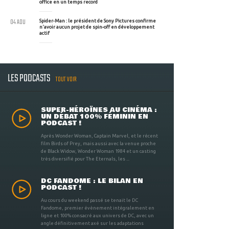
office en un temps record
04 AOU
Spider-Man : le président de Sony Pictures confirme
n'avoir aucun projet de spin-off en développement
actif
LES PODCASTS
TOUT VOIR
SUPER-HÉROÏNES AU CINÉMA :
UN DÉBAT 100% FÉMININ EN
PODCAST !
Après Wonder Woman, Captain Marvel, et le récent
film Birds of Prey, mais aussi avec la venue proche
de Black Widow, Wonder Woman 1984 et un casting
très diversifié pour The Eternals, les ...
DC FANDOME : LE BILAN EN
PODCAST !
Au cours du weekend passé se tenait le DC
Fandome, premier évènement intégralement en
ligne et 100% consacré aux univers de DC, avec un
angle définitivement axé sur les adaptations