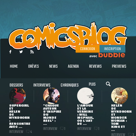
CONNEXION
INSCRIPTION
HOME
BRÈVES
NEWS
AGENDA
REVIEWS
PREVIEWS
PLUS
DOSSIERS
INTERVIEWS
CHRONIQUES
SUPERGIRL
"CHAQUE
L'AMOUR
HELEN
ET
AUTEUR
ET LA
DE
HELEN
S'INSPIRE
VERMINE
WYNDHORN
DE
DU
: WILL
ET
WYNDHORN
MONDE
MCPHAIL,
WONDER
:
RÉEL" :
OU L'ART
WOMAN :
RENCONTRE
...
DE ...
TOM
AVEC ...
KING ET
INTERVIEW
INTERVIEW
1
1
...
INTERVIEW
4
INTERVIEW
3