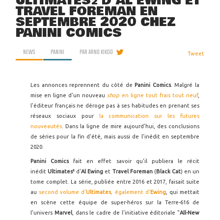
ULTIMATES² D'AL EWING ET
TRAVEL FOREMAN EN
SEPTEMBRE 2020 CHEZ
PANINI COMICS
NEWS
PANINI
PAR
ARNO KIKOO
Tweet
Les annonces reprennent du côté de
Panini Comics
. Malgré la
mise en ligne d'un nouveau
shop
en ligne tout frais tout neuf
,
l'éditeur français ne déroge pas à ses habitudes en prenant ses
réseaux sociaux pour
la communication sur les futures
nouveautés
. Dans la ligne de mire aujourd'hui, des conclusions
de séries pour la fin d'été, mais aussi de l'inédit en septembre
2020.
Panini Comics
fait en effet savoir qu'il publiera le récit
inédit
Ultimates²
d'
Al Ewing
et
Travel Foreman
(
Black Cat
) en un
tome complet. La série, publiée entre 2016 et 2017, faisait suite
au
second volume d'
Ultimates
, également d'
Ewing
, qui mettait
en scène cette équipe de super-héros sur la Terre-616 de
l'univers
Marvel
, dans le cadre de l'initiative éditoriale "
All-New