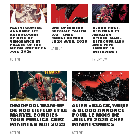
PANINI COMICS
UNE OPÉRATION
BLOOD HUNT,
ANNONCE LES
SPÉCIALE ''ALIEN
RED BAND ET
ANTHOLOGIES
DAY'' CHEZ
AMAZING
SPIRITS OF
PANINI COMICS
SPIDER-MAN :
VENGEANCE ET
LE 26 AVRIL 2025
RETROUVAILLES
PHASES OF THE
AVEC PEPE
MOON KNIGHT EN
ACTU VF
LARRAZ EN
JUIN 2025
INTERVIEW !
ACTU VF
INTERVIEW
DEADPOOL TEAM-UP
ALIEN : BLACK, WHITE
DE ROB LIEFELD ET LE
& BLOOD ANNONCÉ
MARVEL ZOMBIES
POUR LE MOIS DE
TOUS PUBLICS CHEZ
JUILLET 2025 CHEZ
PANINI EN MAI 2025
PANINI COMICS
ACTU VF
ACTU VF