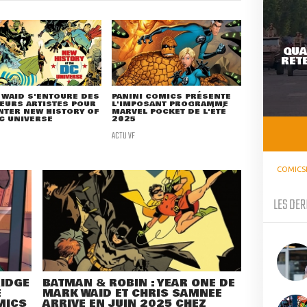
QUA
RETE
WAID S'ENTOURE DES
PANINI COMICS PRÉSENTE
EURS ARTISTES POUR
L'IMPOSANT PROGRAMME
TER NEW HISTORY OF
MARVEL POCKET DE L'ÉTÉ
C UNIVERSE
2025
ACTU VF
COMICS
LES DER
RIDGE
BATMAN & ROBIN : YEAR ONE DE
E
MARK WAID ET CHRIS SAMNEE
MICS
ARRIVE EN JUIN 2025 CHEZ