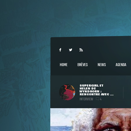
HOME
BRÈVES
NEWS
AGENDA
SUPERGIRL ET
HELEN DE
WYNDHORN :
RENCONTRE AVEC ...
INTERVIEW
4