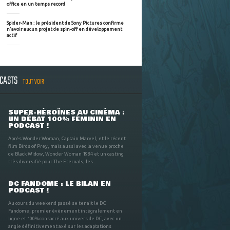
office en un temps record
Spider-Man : le président de Sony Pictures confirme
n'avoir aucun projet de spin-off en développement
actif
DCASTS
TOUT VOIR
SUPER-HÉROÏNES AU CINÉMA :
UN DÉBAT 100% FÉMININ EN
PODCAST !
Après Wonder Woman, Captain Marvel, et le récent
film Birds of Prey, mais aussi avec la venue proche
de Black Widow, Wonder Woman 1984 et un casting
très diversifié pour The Eternals, les ...
DC FANDOME : LE BILAN EN
PODCAST !
Au cours du weekend passé se tenait le DC
Fandome, premier évènement intégralement en
ligne et 100% consacré aux univers de DC, avec un
angle définitivement axé sur les adaptations