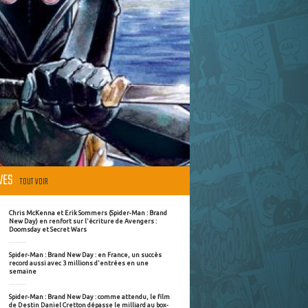
ÈVES
TOUT VOIR
Chris McKenna et Erik Sommers (Spider-Man : Brand
New Day) en renfort sur l'écriture de Avengers :
Doomsday et Secret Wars
Spider-Man : Brand New Day : en France, un succès
record aussi avec 3 millions d'entrées en une
semaine
Spider-Man : Brand New Day : comme attendu, le film
de Destin Daniel Cretton dépasse le milliard au box-