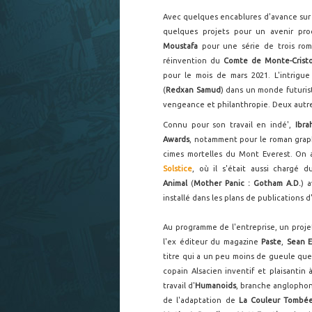
Avec quelques encablures d'avance sur
quelques projets pour un avenir proc
Moustafa
pour une série de trois rom
réinvention du
Comte de Monte-Crist
pour le mois de mars 2021. L'intrigu
(
Redxan Samud
) dans un monde futurist
vengeance et philanthropie. Deux autre
Connu pour son travail en indé',
Ibra
Awards
, notamment pour le roman gra
cimes mortelles du Mont Everest. On
Solstice
, où il s'était aussi chargé 
Animal
(
Mother Panic : Gotham A.D.
) 
installé dans les plans de publications d
Au programme de l'entreprise, un projet 
l'ex éditeur du magazine
Paste
,
Sean E
titre qui a un peu moins de gueule que
copain Alsacien inventif et plaisantin 
travail d'
Humanoids
, branche anglopho
de l'adaptation de
La Couleur Tombée