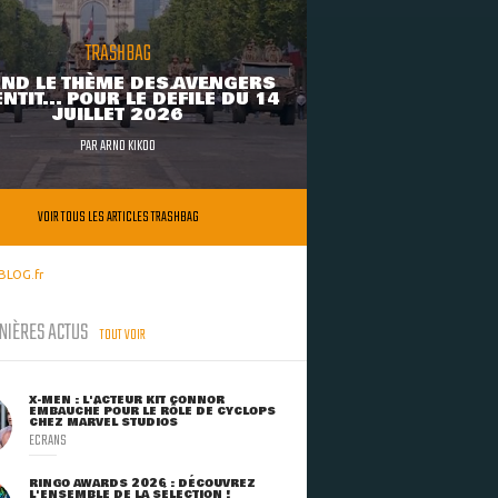
TRASHBAG
ND LE THÈME DES AVENGERS
NTIT... POUR LE DÉFILÉ DU 14
JUILLET 2026
PAR
ARNO KIKOO
VOIR TOUS LES ARTICLES TRASHBAG
BLOG.fr
NIÈRES ACTUS
TOUT VOIR
X-MEN : L'ACTEUR KIT CONNOR
EMBAUCHÉ POUR LE RÔLE DE CYCLOPS
CHEZ MARVEL STUDIOS
ECRANS
RINGO AWARDS 2026 : DÉCOUVREZ
L'ENSEMBLE DE LA SÉLECTION !