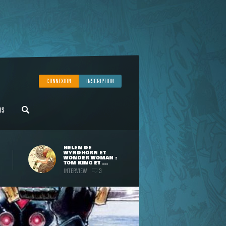
CONNEXION
INSCRIPTION
US
HELEN DE
WYNDHORN ET
WONDER WOMAN :
TOM KING ET ...
INTERVIEW
3