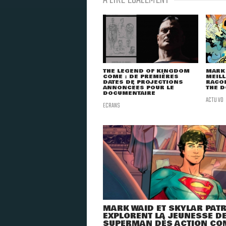
THE LEGEND OF KINGDOM
MARK 
COME : DE PREMIÈRES
MEILL
DATES DE PROJECTIONS
RACON
ANNONCÉES POUR LE
THE D
DOCUMENTAIRE
ACTU VO
ECRANS
MARK WAID ET SKYLAR PAT
EXPLORENT LA JEUNESSE D
SUPERMAN DÈS ACTION CO