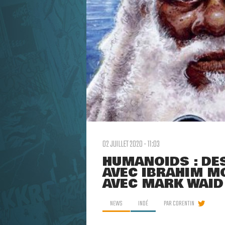
02 JUILLET 2020 - 11:03
HUMANOIDS : DE
AVEC IBRAHIM M
AVEC MARK WAID
NEWS
INDÉ
PAR
CORENTIN