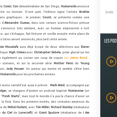
 la
Comic Con
dématérialisée de San Diego,
Humanoids
annonce
04 AOU
he ou lointain. D'une part, l'éditeur signe l'artiste
Ibrahim
ans graphiques - le premier,
Count
, se présente comme une
o
d'
Alexandre Dumas
, dans une version science-fiction prévue
e s'annonce très similaire, avec un homme emprisonné à tort
e, qui s'échappe, fait fortune et oscille ensuite entre plans de
LES PO
s titres seront annoncés, plus tard cette année.
him Moustafa
aura déjà écopé de deux sélections aux
Eisner
phique
High Crimes
avec
Christopher Sebela
, polar glacial sur les
 a également pu croiser son coup de crayon
sur
James Bond :
du scénario, et sur la seconde série
Mother Panic
de
Young
avec
Jody Houser
. Un auteur qui monte et semble s'être bien
'
Humanoids
pour les prochaines années.
moins narratif est aussi à prévoir :
Mark Waid
, accompagné par
dgar
, se chargera d'animer un podcast baptisé
Humanoise
(un
 "
Fresh Starts
", mais tout le monde n'a pas la chance d'avoir un
à la fois). Dans les premiers invités, des cinéastes amateurs du
ne de
Métal Hurlant
, avec
Tim Miller
,
Richard Stanley
(réalisateur
 du Ciel
de
Lovecraft
) et
Grant Sputore
(réalisateur de
I Am