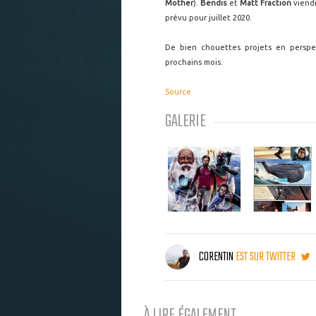
Mother
).
Bendis
et
Matt Fraction
viendr
prévu pour juillet 2020.
De bien chouettes projets en perspec
prochains mois.
Source
GALERIE
CORENTIN
EST SUR TWITTER
À LIRE ÉGALEMENT