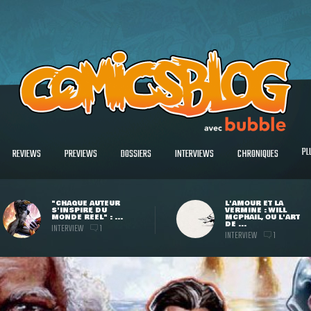
PL
REVIEWS
PREVIEWS
DOSSIERS
INTERVIEWS
CHRONIQUES
"CHAQUE AUTEUR
L'AMOUR ET LA
S'INSPIRE DU
VERMINE : WILL
MONDE RÉEL" : ...
MCPHAIL, OU L'ART
DE ...
INTERVIEW
1
INTERVIEW
1