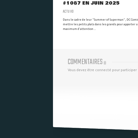
#1087 EN JUIN 2025
ACTU VO
Dans le cadre de leur "Summer of Superman", DC Comi
mettre les petits plats dans les grands pour apporter 
maximum d'attention ...
COMMENTAIRES
(
0
)
Vous devez être connecté pour participer