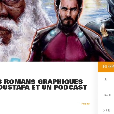
LES BR
11:19
S ROMANS GRAPHIQUES
OUSTAFA ET UN PODCAST
05 AOU
Tweet
04 AOU