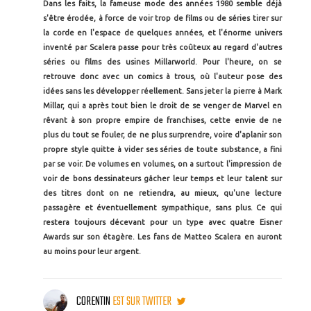
Dans les faits, la fameuse mode des années 1980 semble déjà
s'être érodée, à force de voir trop de films ou de séries tirer sur
la corde en l'espace de quelques années, et l'énorme univers
inventé par Scalera passe pour très coûteux au regard d'autres
séries ou films des usines Millarworld. Pour l'heure, on se
retrouve donc avec un comics à trous, où l'auteur pose des
idées sans les développer réellement. Sans jeter la pierre à Mark
Millar, qui a après tout bien le droit de se venger de Marvel en
rêvant à son propre empire de franchises, cette envie de ne
plus du tout se fouler, de ne plus surprendre, voire d'aplanir son
propre style quitte à vider ses séries de toute substance, a fini
par se voir. De volumes en volumes, on a surtout l'impression de
voir de bons dessinateurs gâcher leur temps et leur talent sur
des titres dont on ne retiendra, au mieux, qu'une lecture
passagère et éventuellement sympathique, sans plus. Ce qui
restera toujours décevant pour un type avec quatre Eisner
Awards sur son étagère. Les fans de Matteo Scalera en auront
au moins pour leur argent.
CORENTIN
EST SUR TWITTER