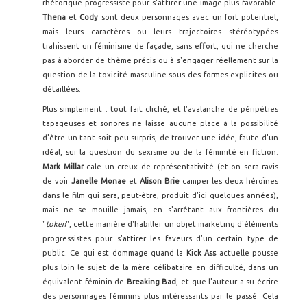
rhétorique progressiste pour s'attirer une image plus favorable.
Thena
et
Cody
sont deux personnages avec un fort potentiel,
mais leurs caractères ou leurs trajectoires stéréotypées
trahissent un féminisme de façade, sans effort, qui ne cherche
pas à aborder de thème précis ou à s'engager réellement sur la
question de la toxicité masculine sous des formes explicites ou
détaillées.
Plus simplement : tout fait cliché, et l'avalanche de péripéties
tapageuses et sonores ne laisse aucune place à la possibilité
d'être un tant soit peu surpris, de trouver une idée, faute d'un
idéal, sur la question du sexisme ou de la féminité en fiction.
Mark Millar
cale un creux de représentativité (et on sera ravis
de voir
Janelle Monae
et
Alison Brie
camper les deux héroïnes
dans le film qui sera, peut-être, produit d'ici quelques années),
mais ne se mouille jamais, en s'arrêtant aux frontières du
"
token
", cette manière d'habiller un objet marketing d'éléments
progressistes pour s'attirer les faveurs d'un certain type de
public. Ce qui est dommage quand la
Kick Ass
actuelle pousse
plus loin le sujet de la mère célibataire en difficulté, dans un
équivalent féminin de
Breaking Bad
, et que l'auteur a su écrire
des personnages féminins plus intéressants par le passé. Cela