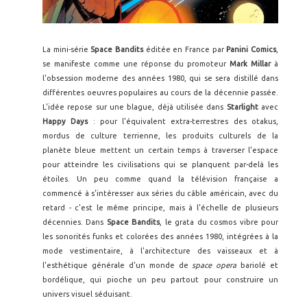
La mini-série
Space Bandits
éditée en France par
Panini Comics
,
se manifeste comme une réponse du promoteur
Mark Millar
à
l'obsession moderne des années 1980, qui se sera distillé dans
différentes oeuvres populaires au cours de la décennie passée.
L'idée repose sur une blague, déjà utilisée dans
Starlight
avec
Happy Days
: pour l'équivalent extra-terrestres des otakus,
mordus de culture terrienne, les produits culturels de la
planète bleue mettent un certain temps à traverser l'espace
pour atteindre les civilisations qui se planquent par-delà les
étoiles. Un peu comme quand la télévision française a
commencé à s'intéresser aux séries du câble américain, avec du
retard - c'est le même principe, mais à l'échelle de plusieurs
décennies. Dans
Space Bandits
, le grata du cosmos vibre pour
les sonorités funks et colorées des années 1980, intégrées à la
mode vestimentaire, à l'architecture des vaisseaux et à
l'esthétique générale d'un monde de
space opera
bariolé et
bordélique, qui pioche un peu partout pour construire un
univers visuel séduisant.