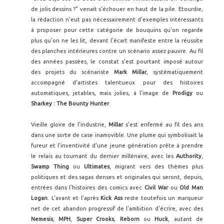
de jolis dessins ?" venait s'échouer en haut de la pile. Etourdie,
la rédaction n'eut pas nécessairement d'exemples intéressants
à proposer pour cette catégorie de bouquins qu'on regarde
plus qu'on ne les lit, devant l'écart manifeste entre la réussite
des planches intérieures contre un scénario assez pauvre. Au fil
des années passées, le constat s'est pourtant imposé autour
des projets du scénariste
Mark Millar
, systématiquement
accompagné d'artistes talentueux pour des histoires
automatiques, jetables, mais jolies, à l'image de
Prodigy
ou
Sharkey : The Bounty Hunter
.
Vieille gloire de l'industrie,
Millar
s'est enfermé au fil des ans
dans une sorte de case inamovible. Une plume qui symbolisait la
fureur et l'inventivité d'une jeune génération prête à prendre
le relais au tournant du dernier millénaire, avec les
Authority
,
Swamp Thing
ou
Ultimates
, migrant vers des thèmes plus
politiques et des sagas denses et originales qui seront, depuis,
entrées dans l'histoires des comics avec
Civil War
ou
Old Man
Logan
. L'avant et l'après
Kick Ass
reste toutefois un marqueur
net de cet abandon progressif de l'ambition d'écrire, avec des
Nemesis
,
MPH
,
Super Crooks
,
Reborn
ou
Huck
, autant de