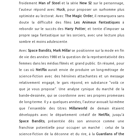
froidement
Man of Steel
et la série
New 52
sur le personnage,
l'auteur répond avec
Huck
, pour proposer un surhomme plus
optimiste au lectorat. Avec
The Magic Order
, il remarquera sans
doute la difficulté des films
Les Animaux Fantastiques
à
rebondir sur le succès des
Harry Potter
, et tente d'imposer sa
propre saga fantastique sur les sorciers, avec une lecture plus
sombre et moins adulescente.
Avec
Space Bandits
,
Mark Millar
se positionne sur la mode en fin
de vie des années 1980 et la question de la représentativité des
femmes dans les médias filmés et grand public. En résumé, pour
le cas où
Netflix
aurait envie de produire un long-métrage de
science-fiction avec des héroïnes attachantes et un message
relativement engagé, le gars répond, en substance "voilà ce
que je vous propose". Une analyse cynique du marché de la
bande-dessinée, qui se coordonne avec ses propres promesses
de long-terme. Il y a quelques années, l'auteur avouait lui-même
que l'ensemble des titres
Millarworld
de demain étaient
développés avec le département créatif de
Netflix
, jusqu'à
Space Bandits
, présentée dès son annonce comme une
franchise potentielle pour occuper un marché : celui de la
science-fiction de la déconne et du rire, à la
Guardians of the