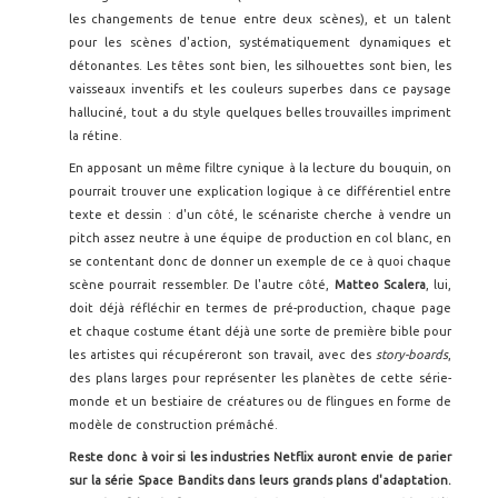
les changements de tenue entre deux scènes), et un talent
pour les scènes d'action, systématiquement dynamiques et
détonantes. Les têtes sont bien, les silhouettes sont bien, les
vaisseaux inventifs et les couleurs superbes dans ce paysage
halluciné, tout a du style quelques belles trouvailles impriment
la rétine.
En apposant un même filtre cynique à la lecture du bouquin, on
pourrait trouver une explication logique à ce différentiel entre
texte et dessin : d'un côté, le scénariste cherche à vendre un
pitch assez neutre à une équipe de production en col blanc, en
se contentant donc de donner un exemple de ce à quoi chaque
scène pourrait ressembler. De l'autre côté,
Matteo Scalera
, lui,
doit déjà réfléchir en termes de pré-production, chaque page
et chaque costume étant déjà une sorte de première bible pour
les artistes qui récupéreront son travail, avec des
story-boards
,
des plans larges pour représenter les planètes de cette série-
monde et un bestiaire de créatures ou de flingues en forme de
modèle de construction prémâché.
Reste donc à voir si les industries Netflix auront envie de parier
sur la série Space Bandits dans leurs grands plans d'adaptation.