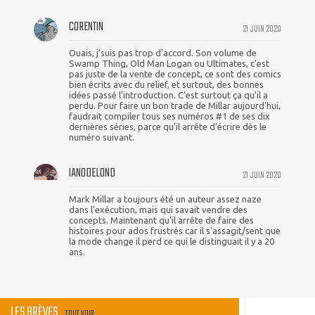
CORENTIN
21 JUIN 2020
Ouais, j'suis pas trop d'accord. Son volume de
Swamp Thing, Old Man Logan ou Ultimates, c'est
pas juste de la vente de concept, ce sont des comics
bien écrits avec du relief, et surtout, des bonnes
idées passé l'introduction. C'est surtout ça qu'il a
perdu. Pour faire un bon trade de Millar aujourd'hui,
faudrait compiler tous ses numéros #1 de ses dix
dernières séries, parce qu'il arrête d'écrire dès le
numéro suivant.
IAN0DELOND
21 JUIN 2020
Mark Millar a toujours été un auteur assez naze
dans l'exécution, mais qui savait vendre des
concepts. Maintenant qu'il arrête de faire des
histoires pour ados frustrés car il s'assagit/sent que
la mode change il perd ce qui le distinguait il y a 20
ans.
LES BRÈVES
TOUT VOIR