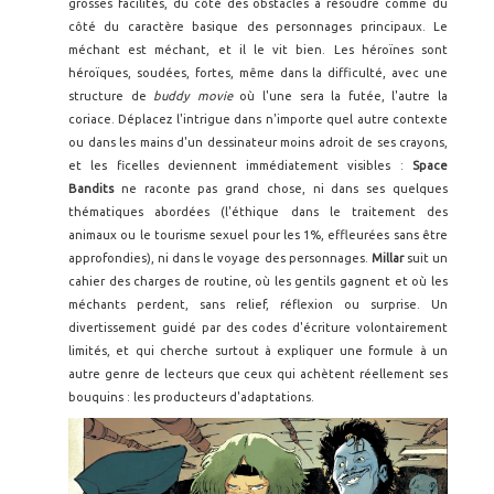
grosses facilités, du côté des obstacles à résoudre comme du
côté du caractère basique des personnages principaux. Le
méchant est méchant, et il le vit bien. Les héroïnes sont
héroïques, soudées, fortes, même dans la difficulté, avec une
structure de
buddy movie
où l'une sera la futée, l'autre la
coriace. Déplacez l'intrigue dans n'importe quel autre contexte
ou dans les mains d'un dessinateur moins adroit de ses crayons,
et les ficelles deviennent immédiatement visibles :
Space
Bandits
ne raconte pas grand chose, ni dans ses quelques
thématiques abordées (l'éthique dans le traitement des
animaux ou le tourisme sexuel pour les 1%, effleurées sans être
approfondies), ni dans le voyage des personnages.
Millar
suit un
cahier des charges de routine, où les gentils gagnent et où les
méchants perdent, sans relief, réflexion ou surprise. Un
divertissement guidé par des codes d'écriture volontairement
limités, et qui cherche surtout à expliquer une formule à un
autre genre de lecteurs que ceux qui achètent réellement ses
bouquins : les producteurs d'adaptations.