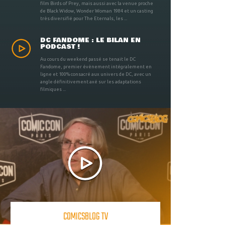
film Birds of Prey, mais aussi avec la venue proche
de Black Widow, Wonder Woman 1984 et un casting
très diversifié pour The Eternals, les ...
DC FANDOME : LE BILAN EN
PODCAST !
Au cours du weekend passé se tenait le DC
Fandome, premier évènement intégralement en
ligne et 100% consacré aux univers de DC, avec un
angle définitivement axé sur les adaptations
filmiques ...
COMICSBLOG TV