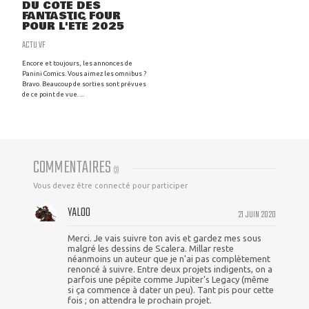
DU CÔTÉ DES
FANTASTIC FOUR
POUR L'ÉTÉ 2025
ACTU VF
Encore et toujours, les annonces de
Panini Comics. Vous aimez les omnibus ?
Bravo. Beaucoup de sorties sont prévues
de ce point de vue. ...
COMMENTAIRES
(
3
)
Vous devez être connecté pour participer
YALOO
21 JUIN 2020
Merci. Je vais suivre ton avis et gardez mes sous
malgré les dessins de Scalera. Millar reste
néanmoins un auteur que je n'ai pas complètement
renoncé à suivre. Entre deux projets indigents, on a
parfois une pépite comme Jupiter's Legacy (même
si ça commence à dater un peu). Tant pis pour cette
fois ; on attendra le prochain projet.