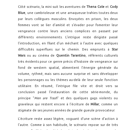
Côté scénario, la mini suit les aventures de
Thena Cole
et
Cody
Blue
, une cambrioleuse et une arnaqueuse trahies toutes deux
par leurs collègues masculins. Envoyées en prison, les deux
femmes vont se lier d'amitié et s'évader pour fomenter leur
vengeance contre leurs anciens complices en passant par
différents environnements. L'intrigue reste dirigiste passé
l'introduction, en filant d'un méchant à l'autre avec quelques
difficultés superflues sur le chemin. Des emprunts à
Star
Wars
ou au cinéma de
Quentin Tarantino
, référents culturels
très évidents pour ce genre précis d'histoire de vengeance sur
fond de western spatial, alimentent l'énergie générale du
volume, rythmé, mais sans aucune surprise et sans développer
les personnages ou les thèmes au-delà de leur seule fonction
utilitaire. En résumé, l'intrigue file vite et droit vers sa
conclusion passé l'instauration de cette série-monde, du
principe "
Men are Trash
" et des quelques gags violents ou
graveleux qui restent encore à l'écriture de
Millar
, comme un
stigmate de ses jeunes années de grande gueule provocateur.
L'écriture reste assez légère, voguant d'une scène d'action à
l'autre. Comme à son habitude, le scénario repose sur de très