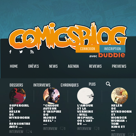
CONNEXION
INSCRIPTION
HOME
BRÈVES
NEWS
AGENDA
REVIEWS
PREVIEWS
PLUS
DOSSIERS
INTERVIEWS
CHRONIQUES
SUPERGIRL
"CHAQUE
L'AMOUR
HELEN
ET
AUTEUR
ET LA
DE
HELEN
S'INSPIRE
VERMINE
WYNDHORN
DE
DU
: WILL
ET
WYNDHORN
MONDE
MCPHAIL,
WONDER
:
RÉEL" :
OU L'ART
WOMAN :
RENCONTRE
...
DE ...
TOM
AVEC ...
KING ET
INTERVIEW
INTERVIEW
1
1
...
INTERVIEW
4
INTERVIEW
3