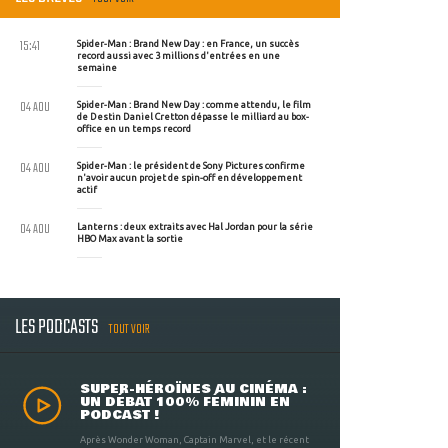
15:41
Spider-Man : Brand New Day : en France, un succès
record aussi avec 3 millions d'entrées en une
semaine
04 AOU
Spider-Man : Brand New Day : comme attendu, le film
de Destin Daniel Cretton dépasse le milliard au box-
office en un temps record
04 AOU
Spider-Man : le président de Sony Pictures confirme
n'avoir aucun projet de spin-off en développement
actif
04 AOU
Lanterns : deux extraits avec Hal Jordan pour la série
HBO Max avant la sortie
LES PODCASTS
TOUT VOIR
SUPER-HÉROÏNES AU CINÉMA :
UN DÉBAT 100% FÉMININ EN
PODCAST !
Après Wonder Woman, Captain Marvel, et le récent