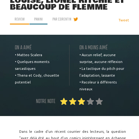
LOUISE, LIONEL RITCHIE ET
BEAUCOUP DE FLEMME
REVIEW
PANINI
PAR
CORENTIN
Tweet
ON A AIMÉ
ON A MOINS AIMÉ
• Matteo Scalera
• Aucun relief, aucune
• Quelques moments
surprise, aucune réflexion
sarcastiques
• La tactique du pitch pour
• Thena et Cody, chouette
l'adaptation, lassante
potentiel
• Racoleur à différents
niveaux
NOTRE NOTE
Dans le cadre d'un récent courrier des lecteurs, la question
"avez déjà été au bout d'un comics inintéressant en échange