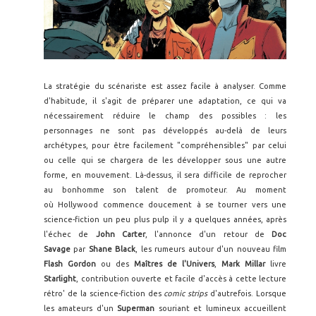
La stratégie du scénariste est assez facile à analyser. Comme
d'habitude, il s'agit de préparer une adaptation, ce qui va
nécessairement réduire le champ des possibles : les
personnages ne sont pas développés au-delà de leurs
archétypes, pour être facilement "compréhensibles" par celui
ou celle qui se chargera de les développer sous une autre
forme, en mouvement. Là-dessus, il sera difficile de reprocher
au bonhomme son talent de promoteur. Au moment
où
Hollywood commence doucement à se tourner vers une
science-fiction un peu plus pulp il y a quelques années, après
l'échec de
John Carter
, l'annonce d'un retour de
Doc
Savage
par
Shane Black
, les rumeurs autour d'un nouveau film
Flash Gordon
ou des
Maîtres de l'Univers
,
Mark Millar
livre
Starlight
, contribution ouverte et facile d'accès à cette lecture
rétro' de la science-fiction des
comic strips
d'autrefois. Lorsque
les amateurs d'un
Superman
souriant et lumineux accueillent