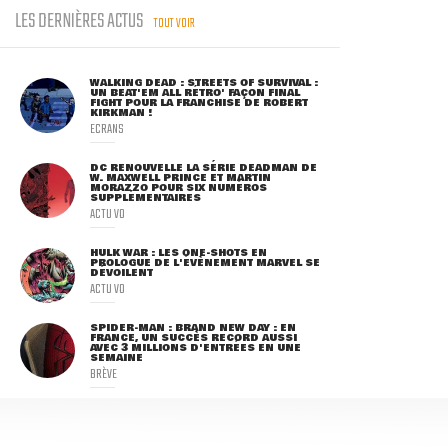
LES DERNIÈRES ACTUS
TOUT VOIR
WALKING DEAD : STREETS OF SURVIVAL :
UN BEAT'EM ALL RÉTRO' FAÇON FINAL
FIGHT POUR LA FRANCHISE DE ROBERT
KIRKMAN !
ECRANS
DC RENOUVELLE LA SÉRIE DEADMAN DE
W. MAXWELL PRINCE ET MARTIN
MORAZZO POUR SIX NUMÉROS
SUPPLÉMENTAIRES
ACTU VO
HULK WAR : LES ONE-SHOTS EN
PROLOGUE DE L'ÉVÈNEMENT MARVEL SE
DÉVOILENT
ACTU VO
SPIDER-MAN : BRAND NEW DAY : EN
FRANCE, UN SUCCÈS RECORD AUSSI
AVEC 3 MILLIONS D'ENTRÉES EN UNE
SEMAINE
BRÈVE