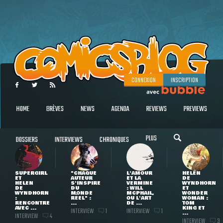
CONNEXION
INSCRIPTION
HOME
BRÈVES
NEWS
AGENDA
REVIEWS
PREVIEWS
PLUS
DOSSIERS
INTERVIEWS
CHRONIQUES
SUPERGIRL
"CHAQUE
L'AMOUR
HELEN
ET
AUTEUR
ET LA
DE
HELEN
S'INSPIRE
VERMINE
WYNDHORN
DE
DU
: WILL
ET
WYNDHORN
MONDE
MCPHAIL,
WONDER
:
RÉEL" :
OU L'ART
WOMAN :
RENCONTRE
...
DE ...
TOM
AVEC ...
KING ET
INTERVIEW
INTERVIEW
1
1
...
INTERVIEW
4
INTERVIEW
3