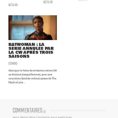
ACTU VO
ACTU VO
BATWOMAN : LA
SÉRIE ANNULÉE PAR
LA CW APRÈS TROIS
SAISONS
ECRANS
Alors que le futur de certaines séries CW
se dessine tranquillement, avec une
neuvième (tout de même) saison de The
Flash et une ...
COMMENTAIRES
(
4
)
Vous devez être connecté pour participer