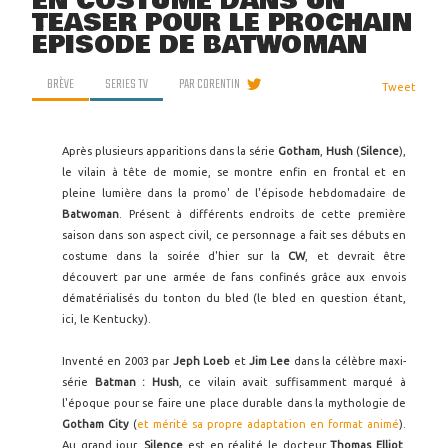
EN COSTUME DANS UN
TEASER POUR LE PROCHAIN
ÉPISODE DE BATWOMAN
BRÈVE
SERIES TV
PAR
CORENTIN
Tweet
Après plusieurs apparitions dans la série
Gotham
,
Hush
(
Silence
),
le vilain à tête de momie, se montre enfin en frontal et en
pleine lumière dans la promo' de l'épisode hebdomadaire de
Batwoman
. Présent à différents endroits de cette première
saison dans son aspect civil, ce personnage a fait ses débuts en
costume dans la soirée d'hier sur la
CW
, et devrait être
découvert par une armée de fans confinés grâce aux envois
dématérialisés du tonton du bled (le bled en question étant,
ici, le Kentucky).
Inventé en 2003 par
Jeph Loeb
et
Jim Lee
dans la célèbre maxi-
série
Batman : Hush
, ce vilain avait suffisamment marqué à
l'époque pour se faire une place durable dans la mythologie de
Gotham City
(
et mérité sa propre adaptation en format animé
).
Au grand jour,
Silence
est en réalité le docteur
Thomas Elliot
,