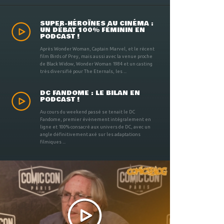
SUPER-HÉROÏNES AU CINÉMA :
UN DÉBAT 100% FÉMININ EN
PODCAST !
Après Wonder Woman, Captain Marvel, et le récent
film Birds of Prey, mais aussi avec la venue proche
de Black Widow, Wonder Woman 1984 et un casting
très diversifié pour The Eternals, les ...
DC FANDOME : LE BILAN EN
PODCAST !
Au cours du weekend passé se tenait le DC
Fandome, premier évènement intégralement en
ligne et 100% consacré aux univers de DC, avec un
angle définitivement axé sur les adaptations
filmiques ...