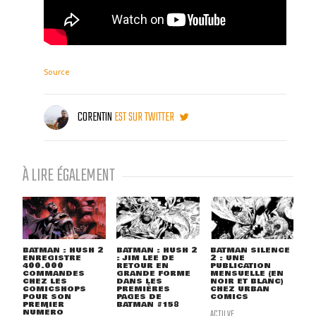
Source
CORENTIN
EST SUR TWITTER
À LIRE ÉGALEMENT
BATMAN : HUSH 2
BATMAN : HUSH 2
BATMAN SILENCE
ENREGISTRE
: JIM LEE DE
2 : UNE
400.000
RETOUR EN
PUBLICATION
COMMANDES
GRANDE FORME
MENSUELLE (EN
CHEZ LES
DANS LES
NOIR ET BLANC)
COMICSHOPS
PREMIÈRES
CHEZ URBAN
POUR SON
PAGES DE
COMICS
PREMIER
BATMAN #158
NUMÉRO
ACTU VF