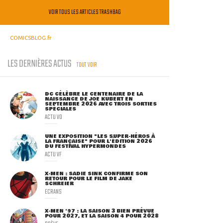
VOIR TOUS LES ARTICLES TRASHBAG
COMICSBLOG.fr
LES DERNIÈRES ACTUS
TOUT VOIR
DC CÉLÈBRE LE CENTENAIRE DE LA
NAISSANCE DE JOE KUBERT EN
SEPTEMBRE 2026 AVEC TROIS SORTIES
SPÉCIALES
ACTU VO
UNE EXPOSITION "LES SUPER-HÉROS À
LA FRANÇAISE" POUR L'ÉDITION 2026
DU FESTIVAL HYPERMONDES
ACTU VF
X-MEN : SADIE SINK CONFIRME SON
RETOUR POUR LE FILM DE JAKE
SCHREIER
ECRANS
X-MEN '97 : LA SAISON 3 BIEN PRÉVUE
POUR 2027, ET LA SAISON 4 POUR 2028