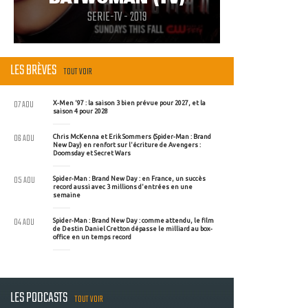
SERIE-TV - 2019
LES BRÈVES
TOUT VOIR
07 AOU
X-Men '97 : la saison 3 bien prévue pour 2027, et la
saison 4 pour 2028
06 AOU
Chris McKenna et Erik Sommers (Spider-Man : Brand
New Day) en renfort sur l'écriture de Avengers :
Doomsday et Secret Wars
05 AOU
Spider-Man : Brand New Day : en France, un succès
record aussi avec 3 millions d'entrées en une
semaine
04 AOU
Spider-Man : Brand New Day : comme attendu, le film
de Destin Daniel Cretton dépasse le milliard au box-
office en un temps record
LES PODCASTS
TOUT VOIR