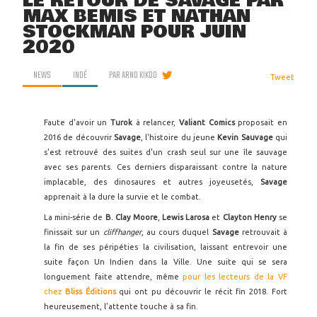
LE RETOUR DE SAVAGE PAR
MAX BEMIS ET NATHAN
STOCKMAN POUR JUIN
2020
NEWS
INDÉ
PAR
ARNO KIKOO
Tweet
Faute d'avoir un
Turok
à relancer,
Valiant Comics
proposait en
2016 de découvrir
Savage
, l'histoire du jeune
Kevin Sauvage
qui
s'est retrouvé des suites d'un crash seul sur une île sauvage
avec ses parents. Ces derniers disparaissant contre la nature
implacable, des dinosaures et autres joyeusetés,
Savage
apprenait à la dure la survie et le combat.
La mini-série de
B. Clay Moore
,
Lewis Larosa
et
Clayton Henry
se
finissait sur un
cliffhanger
, au cours duquel
Savage
retrouvait à
la fin de ses péripéties la civilisation, laissant entrevoir une
suite façon Un Indien dans la Ville. Une suite qui se sera
longuement faite attendre, même
pour les lecteurs de la VF
chez
Bliss Éditions
qui ont pu découvrir le récit fin 2018. Fort
heureusement, l'attente touche à sa fin.