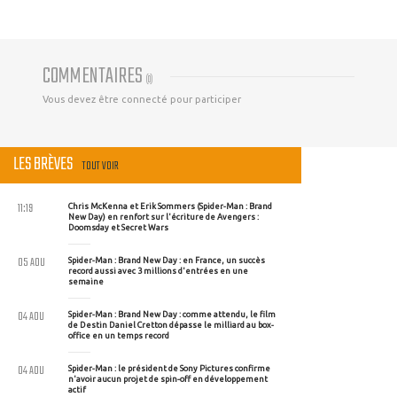
COMMENTAIRES
(
0
)
Vous devez être connecté pour participer
LES BRÈVES
TOUT VOIR
11:19
Chris McKenna et Erik Sommers (Spider-Man : Brand
New Day) en renfort sur l'écriture de Avengers :
Doomsday et Secret Wars
05 AOU
Spider-Man : Brand New Day : en France, un succès
record aussi avec 3 millions d'entrées en une
semaine
04 AOU
Spider-Man : Brand New Day : comme attendu, le film
de Destin Daniel Cretton dépasse le milliard au box-
office en un temps record
04 AOU
Spider-Man : le président de Sony Pictures confirme
n'avoir aucun projet de spin-off en développement
actif