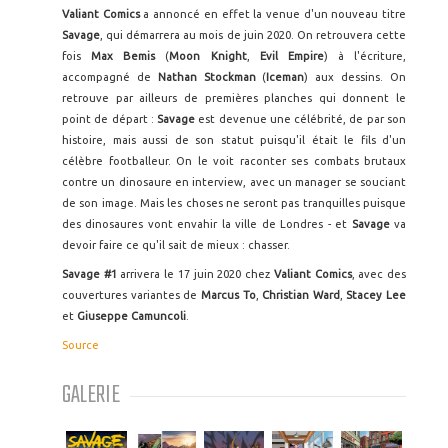
Valiant Comics
a annoncé en effet la venue d'un nouveau titre
Savage
, qui démarrera au mois de juin 2020. On retrouvera cette
fois
Max Bemis
(
Moon Knight
,
Evil Empire
) à l'écriture,
accompagné de
Nathan Stockman
(
Iceman
) aux dessins. On
retrouve par ailleurs de premières planches qui donnent le
point de départ :
Savage
est devenue une célébrité, de par son
histoire, mais aussi de son statut puisqu'il était le fils d'un
célèbre footballeur. On le voit raconter ses combats brutaux
contre un dinosaure en interview, avec un manager se souciant
de son image. Mais les choses ne seront pas tranquilles puisque
des dinosaures vont envahir la ville de Londres - et
Savage
va
devoir faire ce qu'il sait de mieux : chasser.
Savage #1
arrivera le 17 juin 2020 chez
Valiant Comics
, avec des
couvertures variantes de
Marcus To
,
Christian Ward
,
Stacey Lee
et
Giuseppe Camuncoli
.
Source
GALERIE