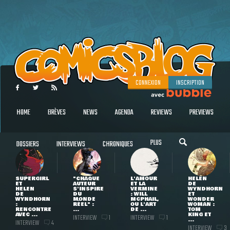
CONNEXION
INSCRIPTION
HOME
BRÈVES
NEWS
AGENDA
REVIEWS
PREVIEWS
PLUS
DOSSIERS
INTERVIEWS
CHRONIQUES
SUPERGIRL
"CHAQUE
L'AMOUR
HELEN
ET
AUTEUR
ET LA
DE
HELEN
S'INSPIRE
VERMINE
WYNDHORN
DE
DU
: WILL
ET
WYNDHORN
MONDE
MCPHAIL,
WONDER
:
RÉEL" :
OU L'ART
WOMAN :
RENCONTRE
...
DE ...
TOM
AVEC ...
KING ET
INTERVIEW
INTERVIEW
1
1
...
INTERVIEW
4
INTERVIEW
3