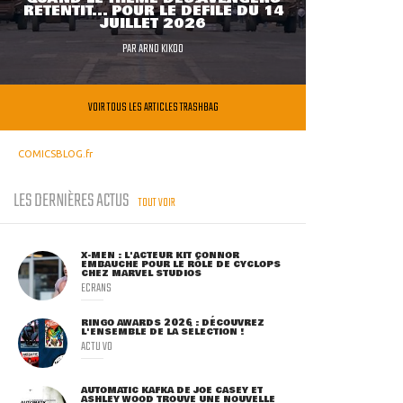
RETENTIT... POUR LE DÉFILÉ DU 14
JUILLET 2026
PAR
ARNO KIKOO
VOIR TOUS LES ARTICLES TRASHBAG
COMICSBLOG.fr
LES DERNIÈRES ACTUS
TOUT VOIR
X-MEN : L'ACTEUR KIT CONNOR
EMBAUCHÉ POUR LE RÔLE DE CYCLOPS
CHEZ MARVEL STUDIOS
ECRANS
RINGO AWARDS 2026 : DÉCOUVREZ
L'ENSEMBLE DE LA SÉLECTION !
ACTU VO
AUTOMATIC KAFKA DE JOE CASEY ET
ASHLEY WOOD TROUVE UNE NOUVELLE