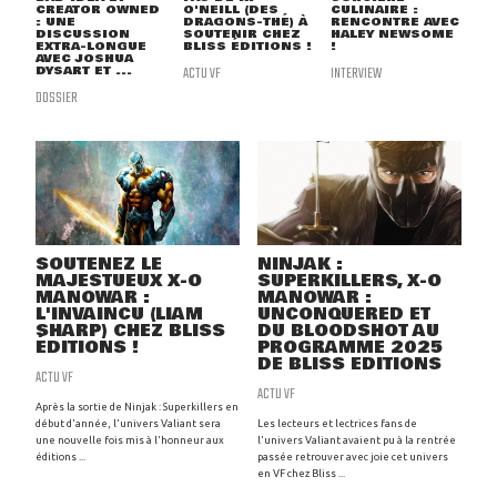
CREATOR OWNED
O'NEILL (DES
CULINAIRE :
: UNE
DRAGONS-THÉ) À
RENCONTRE AVEC
DISCUSSION
SOUTENIR CHEZ
HALEY NEWSOME
EXTRA-LONGUE
BLISS ÉDITIONS !
!
AVEC JOSHUA
DYSART ET ...
ACTU VF
INTERVIEW
DOSSIER
SOUTENEZ LE
NINJAK :
MAJESTUEUX X-O
SUPERKILLERS, X-O
MANOWAR :
MANOWAR :
L'INVAINCU (LIAM
UNCONQUERED ET
SHARP) CHEZ BLISS
DU BLOODSHOT AU
ÉDITIONS !
PROGRAMME 2025
DE BLISS EDITIONS
ACTU VF
ACTU VF
Après la sortie de Ninjak : Superkillers en
début d'année, l'univers Valiant sera
Les lecteurs et lectrices fans de
une nouvelle fois mis à l'honneur aux
l'univers Valiant avaient pu à la rentrée
éditions ...
passée retrouver avec joie cet univers
en VF chez Bliss ...