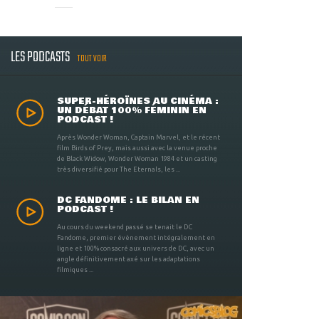
LES PODCASTS
TOUT VOIR
SUPER-HÉROÏNES AU CINÉMA :
UN DÉBAT 100% FÉMININ EN
PODCAST !
Après Wonder Woman, Captain Marvel, et le récent
film Birds of Prey, mais aussi avec la venue proche
de Black Widow, Wonder Woman 1984 et un casting
très diversifié pour The Eternals, les ...
DC FANDOME : LE BILAN EN
PODCAST !
Au cours du weekend passé se tenait le DC
Fandome, premier évènement intégralement en
ligne et 100% consacré aux univers de DC, avec un
angle définitivement axé sur les adaptations
filmiques ...