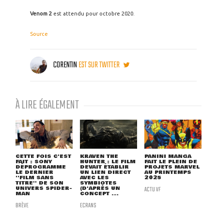
Venom 2
est attendu pour octobre 2020.
Source
CORENTIN
EST SUR TWITTER
À LIRE ÉGALEMENT
CETTE FOIS C'EST
KRAVEN THE
PANINI MANGA
FAIT : SONY
HUNTER : LE FILM
FAIT LE PLEIN DE
DÉPROGRAMME
DEVAIT ÉTABLIR
PROJETS MARVEL
LE DERNIER
UN LIEN DIRECT
AU PRINTEMPS
''FILM SANS
AVEC LES
2025
TITRE'' DE SON
SYMBIOTES
UNIVERS SPIDER-
(D'APRÈS UN
ACTU VF
MAN
CONCEPT ...
BRÈVE
ECRANS