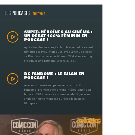
LES PODCASTS
TOUT VOIR
SUPER-HÉROÏNES AU CINÉMA :
UN DÉBAT 100% FÉMININ EN
PODCAST !
Après Wonder Woman, Captain Marvel, et le récent
film Birds of Prey, mais aussi avec la venue proche
de Black Widow, Wonder Woman 1984 et un casting
très diversifié pour The Eternals, les ...
DC FANDOME : LE BILAN EN
PODCAST !
Au cours du weekend passé se tenait le DC
Fandome, premier évènement intégralement en
ligne et 100% consacré aux univers de DC, avec un
angle définitivement axé sur les adaptations
filmiques ...