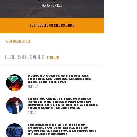
PAR
ARNO KIKOO
VOIR TOUS LES ARTICLES TRASHBAG
COMICSBLOG.fr
LES DERNIÈRES ACTUS
TOUT VOIR
DIAMOND COMICS VA RENDRE AUX
ÉDITEURS LES COMICS SÉQUESTRÉS
DANS LEUR ENTREPÔT
ACTU VO
CHRIS MCKENNA ET ERIK SOMMERS
(SPIDER-MAN : BRAND NEW DAY) EN
RENFORT SUR L'ÉCRITURE DE AVENGERS
: DOOMSDAY ET SECRET WARS
BRÈVE
THE WALKING DEAD : STREETS OF
SURVIVAL : UN BEAT'EM ALL RÉTRO'
FAÇON FINAL FIGHT POUR LA FRANCHISE
DE ROBERT KIRKMAN !