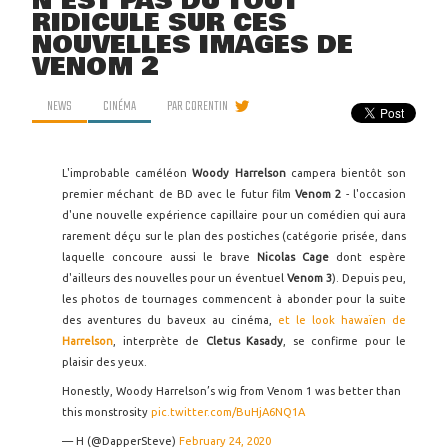
N'EST PAS DU TOUT
RIDICULE SUR CES
NOUVELLES IMAGES DE
VENOM 2
NEWS
CINÉMA
PAR
CORENTIN
L'improbable caméléon
Woody Harrelson
campera bientôt son
premier méchant de BD avec le futur film
Venom 2
- l'occasion
d'une nouvelle expérience capillaire pour un comédien qui aura
rarement déçu sur le plan des postiches (catégorie prisée, dans
laquelle concoure aussi le brave
Nicolas Cage
dont espère
d'ailleurs des nouvelles pour un éventuel
Venom 3
). Depuis peu,
les photos de tournages commencent à abonder pour la suite
des aventures du baveux au cinéma,
et le look hawaïen de
Harrelson
, interprète de
Cletus Kasady
, se confirme pour le
plaisir des yeux.
Honestly, Woody Harrelson’s wig from Venom 1 was better than
this monstrosity
pic.twitter.com/BuHjA6NQ1A
— H (@DapperSteve)
February 24, 2020