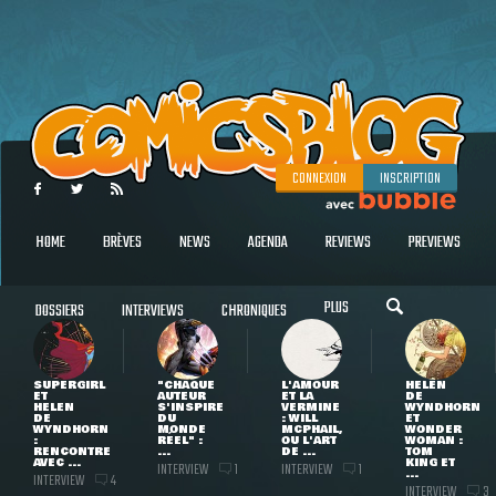
CONNEXION
INSCRIPTION
HOME
BRÈVES
NEWS
AGENDA
REVIEWS
PREVIEWS
PLUS
DOSSIERS
INTERVIEWS
CHRONIQUES
SUPERGIRL
"CHAQUE
L'AMOUR
HELEN
ET
AUTEUR
ET LA
DE
HELEN
S'INSPIRE
VERMINE
WYNDHORN
DE
DU
: WILL
ET
WYNDHORN
MONDE
MCPHAIL,
WONDER
:
RÉEL" :
OU L'ART
WOMAN :
RENCONTRE
...
DE ...
TOM
AVEC ...
KING ET
INTERVIEW
INTERVIEW
1
1
...
INTERVIEW
4
INTERVIEW
3