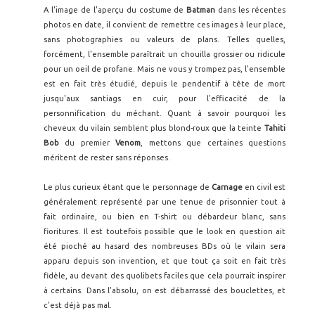
A l'image de l'aperçu du costume de
Batman
dans les récentes
photos en date, il convient de remettre ces images à leur place,
sans photographies ou valeurs de plans. Telles quelles,
forcément, l'ensemble paraîtrait un chouilla grossier ou ridicule
pour un oeil de profane. Mais ne vous y trompez pas, l'ensemble
est en fait très étudié, depuis le pendentif à tête de mort
jusqu'aux santiags en cuir, pour l'efficacité de la
personnification du méchant. Quant à savoir pourquoi les
cheveux du vilain semblent plus blond-roux que la teinte
Tahiti
Bob
du premier
Venom
, mettons que certaines questions
méritent de rester sans réponses.
Le plus curieux étant que le personnage de
Carnage
en civil est
généralement représenté par une tenue de prisonnier tout à
fait ordinaire, ou bien en T-shirt ou débardeur blanc, sans
fioritures. Il est toutefois possible que le look en question ait
été pioché au hasard des nombreuses BDs où le vilain sera
apparu depuis son invention, et que tout ça soit en fait très
fidèle, au devant des quolibets faciles que cela pourrait inspirer
à certains. Dans l'absolu, on est débarrassé des bouclettes, et
c'est déjà pas mal.