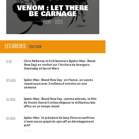
VENOM : LET THERE
BE CARNAGE
FILM - 2020
LES BRÈVES
TOUT VOIR
11:19
Chris McKenna et Erik Sommers (Spider-Man : Brand
New Day) en renfort sur l'écriture de Avengers :
Doomsday et Secret Wars
05 AOU
Spider-Man : Brand New Day : en France, un succès
record aussi avec 3 millions d'entrées en une
semaine
04 AOU
Spider-Man : Brand New Day : comme attendu, le film
de Destin Daniel Cretton dépasse le milliard au box-
office en un temps record
04 AOU
Spider-Man : le président de Sony Pictures confirme
n'avoir aucun projet de spin-off en développement
actif