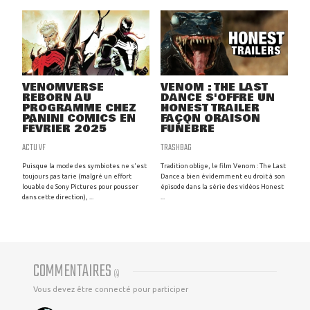
VENOMVERSE
VENOM : THE LAST
REBORN AU
DANCE S'OFFRE UN
PROGRAMME CHEZ
HONEST TRAILER
PANINI COMICS EN
FAÇON ORAISON
FÉVRIER 2025
FUNÈBRE
ACTU VF
TRASHBAG
Puisque la mode des symbiotes ne s'est
Tradition oblige, le film Venom : The Last
toujours pas tarie (malgré un effort
Dance a bien évidemment eu droit à son
louable de Sony Pictures pour pousser
épisode dans la série des vidéos Honest
dans cette direction), ...
...
COMMENTAIRES
(
4
)
Vous devez être connecté pour participer