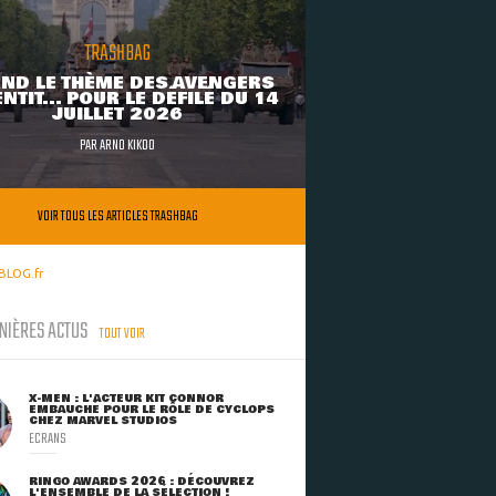
TRASHBAG
ND LE THÈME DES AVENGERS
NTIT... POUR LE DÉFILÉ DU 14
JUILLET 2026
PAR
ARNO KIKOO
VOIR TOUS LES ARTICLES TRASHBAG
BLOG.fr
NIÈRES ACTUS
TOUT VOIR
X-MEN : L'ACTEUR KIT CONNOR
EMBAUCHÉ POUR LE RÔLE DE CYCLOPS
CHEZ MARVEL STUDIOS
ECRANS
RINGO AWARDS 2026 : DÉCOUVREZ
L'ENSEMBLE DE LA SÉLECTION !