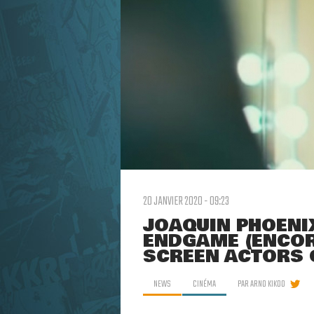
20 JANVIER 2020 - 09:23
JOAQUIN PHOENIX
ENDGAME (ENCOR
SCREEN ACTORS 
NEWS
CINÉMA
PAR
ARNO KIKOO