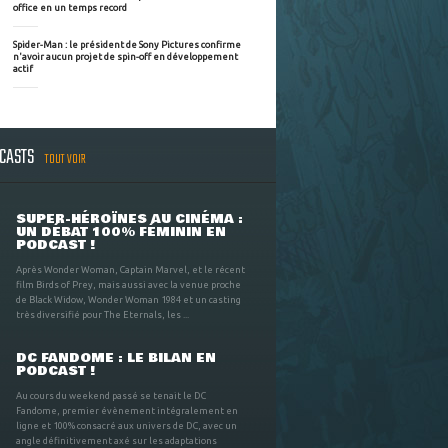
office en un temps record
Spider-Man : le président de Sony Pictures confirme
n'avoir aucun projet de spin-off en développement
actif
DCASTS
TOUT VOIR
SUPER-HÉROÏNES AU CINÉMA :
UN DÉBAT 100% FÉMININ EN
PODCAST !
Après Wonder Woman, Captain Marvel, et le récent
film Birds of Prey, mais aussi avec la venue proche
de Black Widow, Wonder Woman 1984 et un casting
très diversifié pour The Eternals, les ...
DC FANDOME : LE BILAN EN
PODCAST !
Au cours du weekend passé se tenait le DC
Fandome, premier évènement intégralement en
ligne et 100% consacré aux univers de DC, avec un
angle définitivement axé sur les adaptations