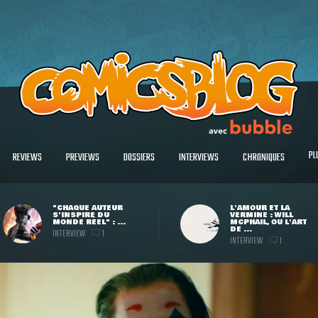
PL
REVIEWS
PREVIEWS
DOSSIERS
INTERVIEWS
CHRONIQUES
"CHAQUE AUTEUR
L'AMOUR ET LA
S'INSPIRE DU
VERMINE : WILL
MONDE RÉEL" : ...
MCPHAIL, OU L'ART
DE ...
INTERVIEW
1
INTERVIEW
1