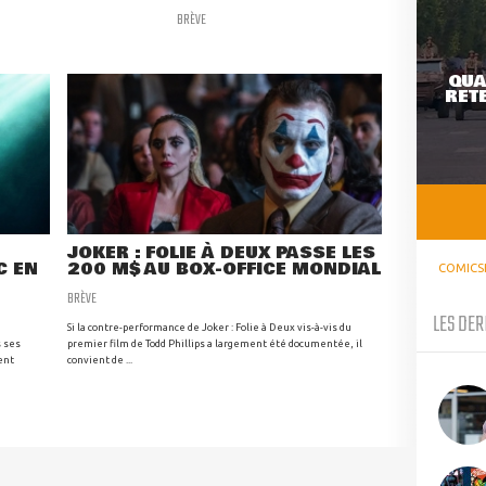
BRÈVE
QUA
RETE
JOKER : FOLIE À DEUX PASSE LES
C EN
200 M$ AU BOX-OFFICE MONDIAL
COMICS
BRÈVE
LES DER
Si la contre-performance de Joker : Folie à Deux vis-à-vis du
s ses
premier film de Todd Phillips a largement été documentée, il
ent
convient de ...