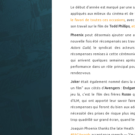
Le début d'année est marqué par une s
appliqués aux milieux du cinéma et de l
le favori de toutes ces occasions
, ave
son travail sur le film de
Todd Phillips
,
et
Phoenix
peut désormais ajouter une 
nouvelle fois été récompensés ses tra
Actors Guild,
le syndicat des acteurs
récompenses remises à cette cérémonie
qui arrivent quelques semaines aprè
performance dans un rôle principal pour
rendez-vous.
Joker
était également nommé dans la c
un film" aux côtés d'
Avengers : Endga
jeu là, c'est le film des frères
Russo
q
d'ILM, qui ont apporté leur savoir fai
récompenses qui feront du bien aux ada
nécessité des prises de risque plus im
trop quadrillé sur grand écran, quand l
Joaquin Phoenix thanks the late Heath 
#SAGAwards
acceptance speech — 'I'm s