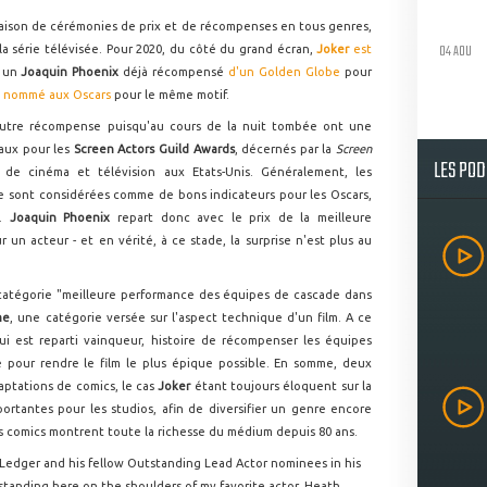
aison de cérémonies de prix et de récompenses en tous genres,
04 AOU
a série télévisée. Pour 2020, du côté du grand écran,
Joker
est
c un
Joaquin Phoenix
déjà récompensé
d'un Golden Globe
pour
 nommé aux Oscars
pour le même motif.
autre récompense puisqu'au cours de la nuit tombée ont une
vaux pour les
Screen Actors Guild Awards
, décernés par la
Screen
LES PO
 de cinéma et télévision aux Etats-Unis. Généralement, les
 sont considérées comme de bons indicateurs pour les Oscars,
s.
Joaquin Phoenix
repart donc avec le prix de la meilleure
 un acteur - et en vérité, à ce stade, la surprise n'est plus au
atégorie "meilleure performance des équipes de cascade dans
me
, une catégorie versée sur l'aspect technique d'un film. A ce
ui est reparti vainqueur, histoire de récompenser les équipes
re pour rendre le film le plus épique possible. En somme, deux
ptations de comics, le cas
Joker
étant toujours éloquent sur la
portantes pour les studios, afin de diversifier un genre encore
es comics montrent toute la richesse du médium depuis 80 ans.
Ledger and his fellow Outstanding Lead Actor nominees in his
tanding here on the shoulders of my favorite actor, Heath