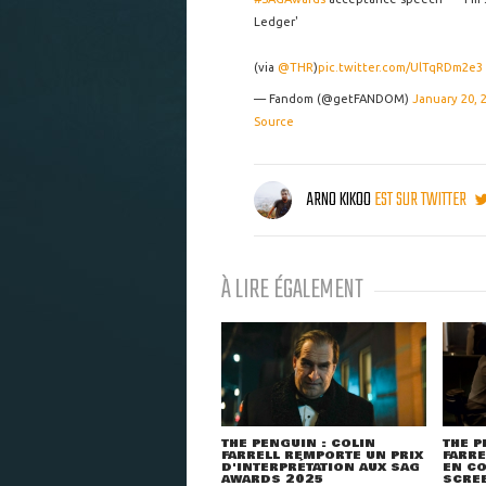
Ledger'
(via
@THR
)
pic.twitter.com/UlTqRDm2e3
— Fandom (@getFANDOM)
January 20, 
Source
ARNO KIKOO
EST SUR TWITTER
À LIRE ÉGALEMENT
THE PENGUIN : COLIN
THE P
FARRELL REMPORTE UN PRIX
FARRE
D'INTERPRÉTATION AUX SAG
EN CO
AWARDS 2025
SCRE