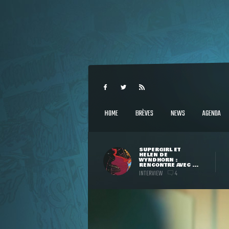
HOME
BRÈVES
NEWS
AGENDA
SUPERGIRL ET
HELEN DE
WYNDHORN :
RENCONTRE AVEC ...
INTERVIEW
4