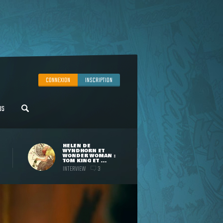
CONNEXION
INSCRIPTION
US
HELEN DE
WYNDHORN ET
WONDER WOMAN :
TOM KING ET ...
INTERVIEW
3