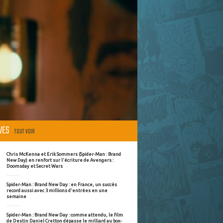
ÈVES
TOUT VOIR
Chris McKenna et Erik Sommers (Spider-Man : Brand
New Day) en renfort sur l'écriture de Avengers :
Doomsday et Secret Wars
Spider-Man : Brand New Day : en France, un succès
record aussi avec 3 millions d'entrées en une
semaine
Spider-Man : Brand New Day : comme attendu, le film
de Destin Daniel Cretton dépasse le milliard au box-