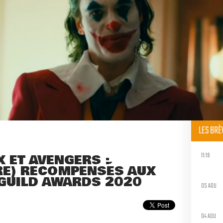
LES BR
11:19
 ET AVENGERS :
E) RÉCOMPENSÉS AUX
GUILD AWARDS 2020
05 AOU
04 AOU