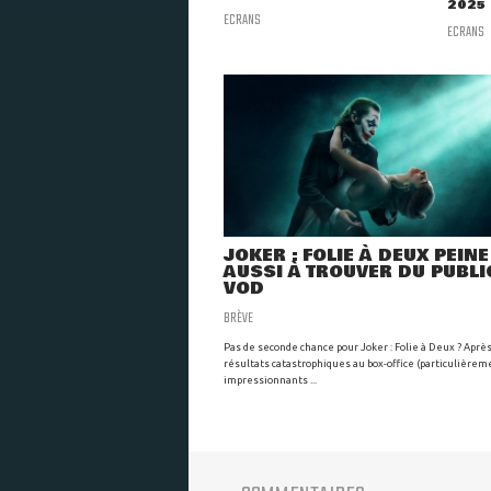
2025
ECRANS
ECRANS
JOKER : FOLIE À DEUX PEINE
AUSSI À TROUVER DU PUBLI
VOD
BRÈVE
Pas de seconde chance pour Joker : Folie à Deux ? Aprè
résultats catastrophiques au box-office (particulièrem
impressionnants ...