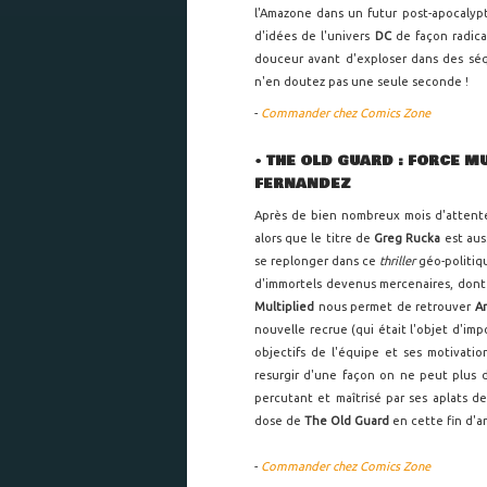
l'Amazone dans un futur post-apocalyp
d'idées de l'univers
DC
de façon radica
douceur avant d'exploser dans des séq
n'en doutez pas une seule seconde !
-
Commander chez Comics Zone
•
THE OLD GUARD : FORCE MU
FERNANDEZ
Après de bien nombreux mois d'attent
alors que le titre de
Greg Rucka
est aus
se replonger dans ce
thriller
géo-politiq
d'immortels devenus mercenaires, dont l
Multiplied
nous permet de retrouver
A
nouvelle recrue (qui était l'objet d'i
objectifs de l'équipe et ses motivatio
resurgir d'une façon on ne peut plus 
percutant et maîtrisé par ses aplats d
dose de
The Old Guard
en cette fin d'a
-
Commander chez Comics Zone