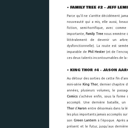
•
FAMILY TREE #2 - JEFF LEM
Parce qu'il ne s'arrête décidément jama
nouveauté qui a mis, elle aussi, beau
fiction, semi-horrifique, avec comm
importante,
Family Tree
nous emmène 
littéralement de devenir un arb
dysfonctionnelle). La route est semé
imparable de
Phil Hester
(et de l'encr
ces deux talents incontournables de la s
•
KING THOR #4 - JASON AAR
Au détour des sorties de cette fin d'an
mini-série
King Thor
, dernier chapitre 
années, plusieurs volumes, le pass
Comics
s'achève enfin, sous la forme
accompli. Une dernière bataille, un
Thor
d'
Aaron
entre désormais dans la l
les plus importants jamais accomplis su
son
Green Lantern
à l'époque. Après a
présent et le futur, jusqu'aux derniè