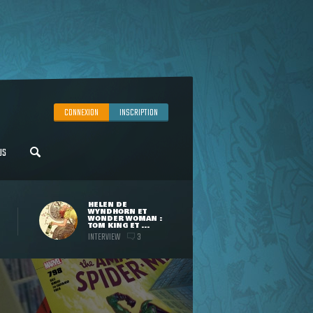
CONNEXION
INSCRIPTION
US
HELEN DE
WYNDHORN ET
WONDER WOMAN :
TOM KING ET ...
INTERVIEW
3