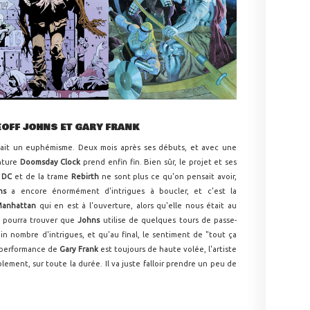
EOFF JOHNS ET GARY FRANK
ait un euphémisme. Deux mois après ses débuts, et avec une
nture
Doomsday Clock
prend enfin fin. Bien sûr, le projet et ses
s
DC
et de la trame
Rebirth
ne sont plus ce qu'on pensait avoir,
hns
a encore énormément d'intrigues à boucler, et c'est la
Manhattan
qui en est à l'ouverture, alors qu'elle nous était au
 pourra trouver que
Johns
utilise de quelques tours de passe-
in nombre d'intrigues, et qu'au final, le sentiment de "tout ça
a performance de
Gary Frank
est toujours de haute volée, l'artiste
blement, sur toute la durée. Il va juste falloir prendre un peu de