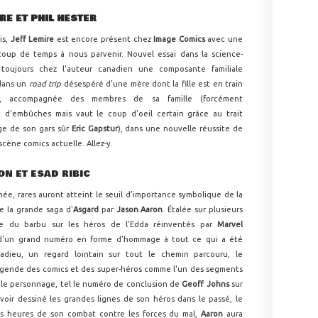
IRE ET PHIL HESTER
is,
Jeff Lemire
est encore présent chez
Image Comics
avec une
coup de temps à nous parvenir. Nouvel essai dans la science-
e toujours chez l'auteur canadien une composante familiale
dans un
road trip
désespéré d'une mère dont la fille est en train
re, accompagnée des membres de sa famille (forcément
e d'embûches mais vaut le coup d'oeil certain grâce au trait
age de son gars sûr
Eric Gapstur
), dans une nouvelle réussite de
cène comics actuelle. Allez-y.
ON ET ESAD RIBIC
née, rares auront atteint le seuil d'importance symbolique de la
de la grande saga d'
Asgard
par
Jason Aaron
. Étalée sur plusieurs
age du barbu sur les héros de l'Edda réinventés par
Marvel
 d'un grand numéro en forme d'hommage à tout ce qui a été
 adieu, un regard lointain sur tout le chemin parcouru, le
égende des comics et des super-héros comme l'un des segments
r le personnage, tel le numéro de conclusion de
Geoff Johns
sur
voir dessiné les grandes lignes de son héros dans le passé, le
res heures de son combat contre les forces du mal,
Aaron
aura