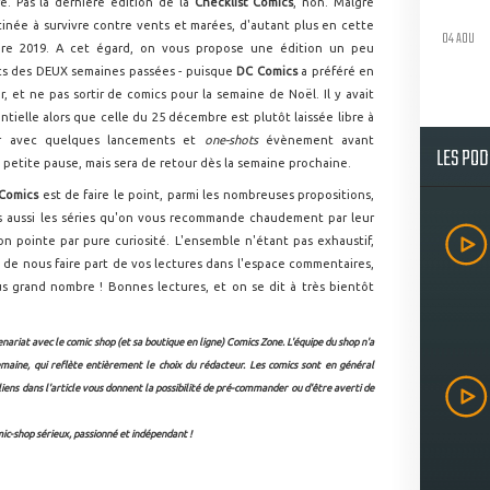
re. Pas la dernière édition de la
Checklist Comics
, non. Malgré
stinée à survivre contre vents et marées, d'autant plus en cette
04 AOU
re 2019. A cet égard, on vous propose une édition un peu
ics des DEUX semaines passées - puisque
DC Comics
a préféré en
, et ne pas sortir de comics pour la semaine de Noël. Il y avait
lle alors que celle du 25 décembre est plutôt laissée libre à
er avec quelques lancements et
one-shots
évènement avant
LES PO
e petite pause, mais sera de retour dès la semaine prochaine.
 Comics
est de faire le point, parmi les nombreuses propositions,
mais aussi les séries qu'on vous recommande chaudement par leur
'on pointe par pure curiosité. L'ensemble n'étant pas exhaustif,
e nous faire part de vos lectures dans l'espace commentaires,
plus grand nombre ! Bonnes lectures, et on se dit à très bientôt
enariat avec le comic shop (et sa boutique en ligne)
Comics Zone
. L'équipe du shop n'a
emaine, qui reflète entièrement le choix du rédacteur.
Les comics sont en général
 liens dans l'article vous donnent la possibilité de pré-commander ou d'être averti de
mic-shop sérieux, passionné et indépendant !