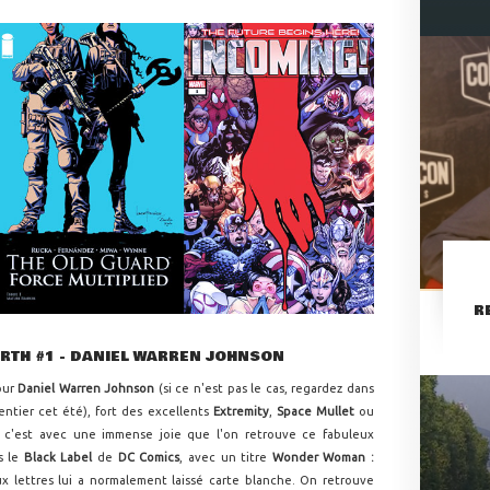
R
RTH #1 - DANIEL WARREN JOHNSON
our
Daniel Warren Johnson
(si ce n'est pas le cas, regardez dans
entier cet été), fort des excellents
Extremity
,
Space Mullet
ou
, c'est avec une immense joie que l'on retrouve ce fabuleux
s le
Black Label
de
DC Comics
, avec un titre
Wonder Woman :
ux lettres lui a normalement laissé carte blanche. On retrouve