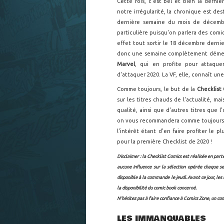
Cette fois, c'est bel et bien la derniè
notre irrégularité, la chronique est de
dernière semaine du mois de décemb
particulière puisqu'on parlera des com
effet tout sortir le 18 décembre dernier
donc une semaine complètement démentie
Marvel
, qui en profite pour attaqu
d'attaquer 2020. La VF, elle, connaît un
Comme toujours, le but de la
Checklist
sur les titres chauds de l'actualité, 
qualité, ainsi que d'autres titres que l
on vous recommandera comme toujours d
l'intérêt étant d'en faire profiter le 
pour la première Checklist de 2020 !
Disclaimer : la Checklist Comics est réalisée en part
aucune influence sur la sélection opérée chaque s
disponible à la commande le jeudi. Avant ce jour, les
la disponibilité du comic book concerné.
N'hésitez pas à faire confiance à Comics Zone, un co
LES IMMANQUABLES