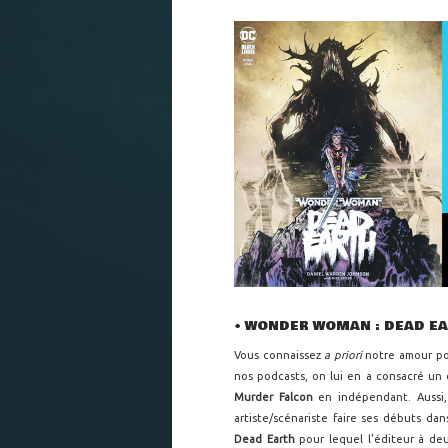
•
WONDER WOMAN : DEAD EA
Vous connaissez
a priori
notre amour p
nos podcasts, on lui en a consacré un 
Murder Falcon
en indépendant. Aussi
artiste/scénariste faire ses débuts dan
Dead Earth
pour lequel l'éditeur à de