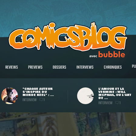
PL
REVIEWS
PREVIEWS
DOSSIERS
INTERVIEWS
CHRONIQUES
"CHAQUE AUTEUR
L'AMOUR ET LA
S'INSPIRE DU
VERMINE : WILL
MONDE RÉEL" : ...
MCPHAIL, OU L'ART
DE ...
INTERVIEW
1
INTERVIEW
1