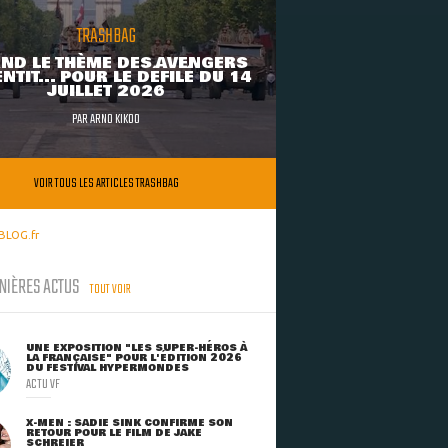
TRASHBAG
ND LE THÈME DES AVENGERS
NTIT... POUR LE DÉFILÉ DU 14
JUILLET 2026
PAR
ARNO KIKOO
VOIR TOUS LES ARTICLES TRASHBAG
BLOG.fr
NIÈRES ACTUS
TOUT VOIR
UNE EXPOSITION "LES SUPER-HÉROS À
LA FRANÇAISE" POUR L'ÉDITION 2026
DU FESTIVAL HYPERMONDES
ACTU VF
X-MEN : SADIE SINK CONFIRME SON
RETOUR POUR LE FILM DE JAKE
SCHREIER