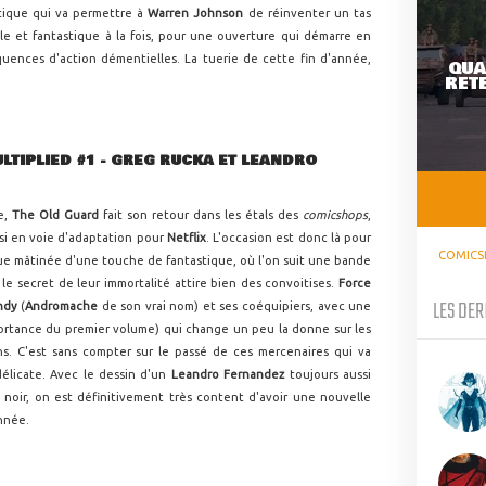
tique qui va permettre à
Warren Johnson
de réinventer un tas
le et fantastique à la fois, pour une ouverture qui démarre en
uences d'action démentielles. La tuerie de cette fin d'année,
QUA
RETE
LTIPLIED #1 - GREG RUCKA ET LEANDRO
e,
The Old Guard
fait son retour dans les étals des
comicshops
,
si en voie d'adaptation pour
Netflix
. L'occasion est donc là pour
COMICS
ue mâtinée d'une touche de fantastique, où l'on suit une bande
e secret de leur immortalité attire bien des convoitises.
Force
LES DER
ndy
(
Andromache
de son vrai nom) et ses coéquipiers, avec une
mportance du premier volume) qui change un peu la donne sur les
ns. C'est sans compter sur le passé de ces mercenaires qui va
délicate. Avec le dessin d'un
Leandro Fernandez
toujours aussi
e noir, on est définitivement très content d'avoir une nouvelle
nnée.