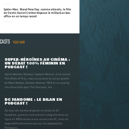
Spider-Man : Brand New Day : comme attendu, le film
de Destin Daniel Cretton dépasse le milliard au box-
office en un temps record
DCASTS
TOUT VOIR
SUPER-HÉROÏNES AU CINÉMA :
UN DÉBAT 100% FÉMININ EN
PODCAST !
Après Wonder Woman, Captain Marvel, et le récent
film Birds of Prey, mais aussi avec la venue proche
de Black Widow, Wonder Woman 1984 et un casting
très diversifié pour The Eternals, les ...
DC FANDOME : LE BILAN EN
PODCAST !
Au cours du weekend passé se tenait le DC
Fandome, premier évènement intégralement en
ligne et 100% consacré aux univers de DC, avec un
angle définitivement axé sur les adaptations
filmiques ...