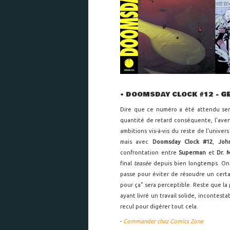
• DOOMSDAY CLOCK #12
- G
Dire que ce numéro a été attendu ser
quantité de retard conséquente, l'ave
ambitions vis-à-vis du reste de l'univer
mais avec
Doomsday Clock #12
,
Jo
confrontation entre
Superman
et
Dr. 
final
teasée
depuis bien longtemps. On
passe pour éviter de résoudre un certa
pour ça" sera perceptible. Reste que l
ayant livré un travail solide, incontesta
recul pour digérer tout cela.
-
Commander chez Comics Zone