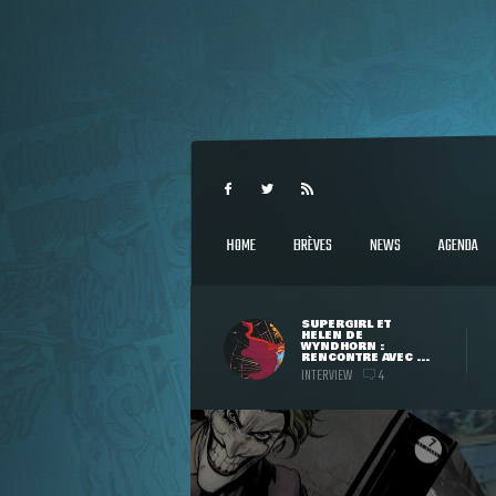
HOME
BRÈVES
NEWS
AGENDA
SUPERGIRL ET
HELEN DE
WYNDHORN :
RENCONTRE AVEC ...
INTERVIEW
4