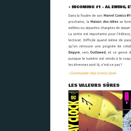
•
INCOMING #1 - AL EWING, 
Dans la foulée de son
Marvel Comics #1
prochaine, la
Maison des Idées
se livr
mêlées ou séparées chargées de
teaser
La sortie est importante pour l'éditeu
lectorat. Difficile quand même de pass
qu'on retrouve une poignée de créat
Empyre
, vers
Outlawed
, et ce genre d
puisque le numéro est vendu à la coqu
les étrennes sont là, n'est-ce pas ?
-
Commander chez Comics Zone
LES VALEURS SÛRES