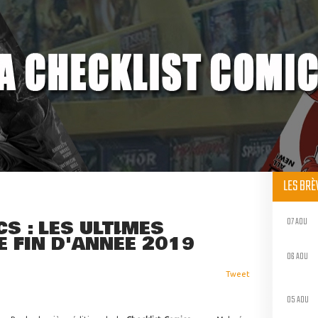
LES BR
07 AOU
S : LES ULTIMES
E FIN D'ANNÉE 2019
06 AOU
Tweet
05 AOU