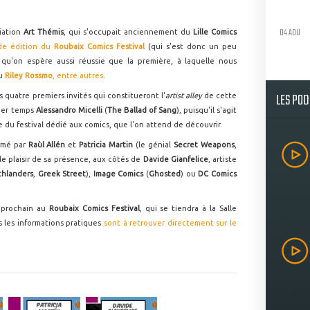
04 AOU
ciation
Art Thémis
, qui s'occupait anciennement du
Lille Comics
de édition du
Roubaix Comics Festival
(qui s'est donc un peu
qu'on espère aussi réussie que la première, à laquelle nous
u
Riley Rossmo
, entre autres
.
LES PO
s quatre premiers invités qui constitueront l'
artist alley
de cette
mier temps
Alessandro Micelli
(
The Ballad of Sang
), puisqu'il s'agit
lle du festival dédié aux comics, que l'on attend de découvrir.
ormé par
Raùl Allén
et
Patricia Martin
(le génial
Secret Weapons
,
le plaisir de sa présence, aux côtés de
Davide Gianfelice
, artiste
thlanders
,
Greek Street
),
Image Comics
(
Ghosted
) ou
DC Comics
s prochain au
Roubaix Comics Festival
, qui se tiendra à la Salle
s les informations pratiques
sont à retrouver directement sur le