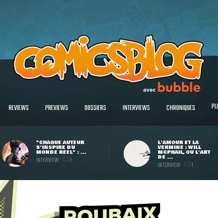
PL
REVIEWS
PREVIEWS
DOSSIERS
INTERVIEWS
CHRONIQUES
"CHAQUE AUTEUR
L'AMOUR ET LA
S'INSPIRE DU
VERMINE : WILL
MONDE RÉEL" : ...
MCPHAIL, OU L'ART
DE ...
INTERVIEW
1
INTERVIEW
1