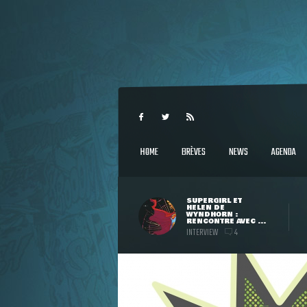
HOME
BRÈVES
NEWS
AGENDA
SUPERGIRL ET
HELEN DE
WYNDHORN :
RENCONTRE AVEC ...
INTERVIEW
4