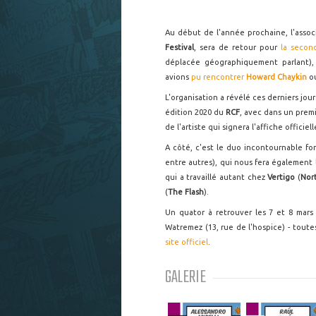
Au début de l'année prochaine, l'asso
Festival
, sera de retour pour
la secon
déplacée géographiquement parlant), 
avions
pu rencontrer
Howard Chaykin
o
L'organisation a révélé ces derniers jour
édition 2020 du
RCF
, avec dans un pre
de l'artiste qui signera l'affiche officie
A côté, c'est le duo incontournable f
entre autres), qui nous fera également 
qui a travaillé autant chez
Vertigo
(
Nor
(
The Flash
).
Un quator à retrouver les 7 et 8 mar
Watremez (13, rue de l'hospice) - toute
site officiel
.
GALERIE