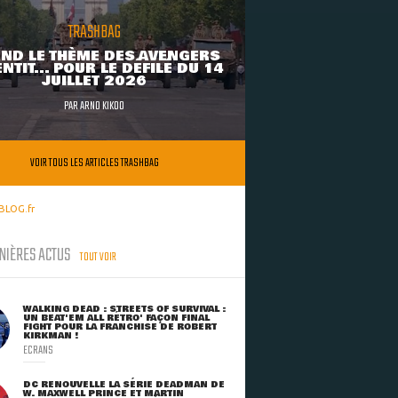
TRASHBAG
ND LE THÈME DES AVENGERS
NTIT... POUR LE DÉFILÉ DU 14
JUILLET 2026
PAR
ARNO KIKOO
VOIR TOUS LES ARTICLES TRASHBAG
BLOG.fr
NIÈRES ACTUS
TOUT VOIR
WALKING DEAD : STREETS OF SURVIVAL :
UN BEAT'EM ALL RÉTRO' FAÇON FINAL
FIGHT POUR LA FRANCHISE DE ROBERT
KIRKMAN !
ECRANS
DC RENOUVELLE LA SÉRIE DEADMAN DE
W. MAXWELL PRINCE ET MARTIN