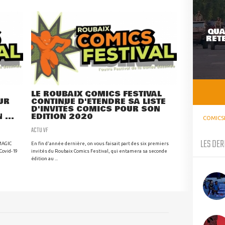
QUA
RETE
LE ROUBAIX COMICS FESTIVAL
UR
CONTINUE D'ÉTENDRE SA LISTE
D'INVITÉS COMICS POUR SON
 ...
ÉDITION 2020
COMICS
ACTU VF
LES DER
MAGIC
En fin d'année dernière, on vous faisait part des six premiers
Covid-19
invités du Roubaix Comics Festival, qui entamera sa seconde
édition au ...