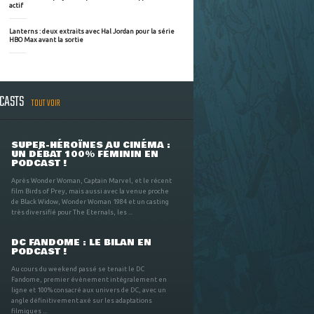
actif
Lanterns : deux extraits avec Hal Jordan pour la série
HBO Max avant la sortie
DCASTS
TOUT VOIR
SUPER-HÉROÏNES AU CINÉMA :
UN DÉBAT 100% FÉMININ EN
PODCAST !
Après Wonder Woman, Captain Marvel, et le récent
film Birds of Prey, mais aussi avec la venue proche
de Black Widow, Wonder Woman 1984 et un casting
très diversifié pour The Eternals, les ...
DC FANDOME : LE BILAN EN
PODCAST !
Au cours du weekend passé se tenait le DC
Fandome, premier évènement intégralement en
ligne et 100% consacré aux univers de DC, avec un
angle définitivement axé sur les adaptations
filmiques ...