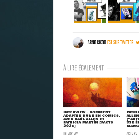
ARNO KIKOO
EST SUR TWITTER
À LIRE ÉGALEMENT
INTERVIEW : COMMENT
PATRI
ADAPTER DUNE EN COMICS,
ALLEN
AVEC RAÙL ALLÉN ET
(''AR
PATRICIA MARTÍN [FACTS
33E É
2025]
MANGA
INTERVIEW
ACTU VO