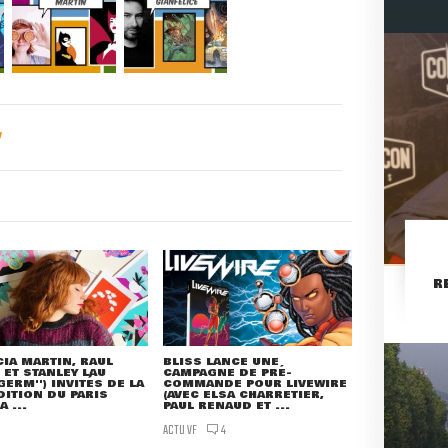
R
CIA MARTIN, RAUL
BLISS LANCE UNE
 ET STANLEY LAU
CAMPAGNE DE PRÉ-
TGERM'') INVITÉS DE LA
COMMANDE POUR LIVEWIRE
DITION DU PARIS
(AVEC ELSA CHARRETIER,
 ...
PAUL RENAUD ET ...
ACTU VF
4