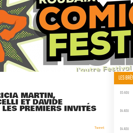
LES BR
05 AOU
RICIA MARTIN,
LLI ET DAVIDE
 LES PREMIERS INVITÉS
04 AOU
04 AOU
Tweet