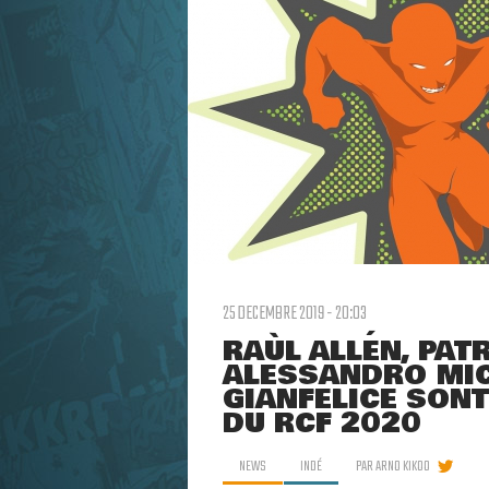
25 DECEMBRE 2019 - 20:03
RAÙL ALLÉN, PAT
ALESSANDRO MICE
GIANFELICE SONT
DU RCF 2020
NEWS
INDÉ
PAR
ARNO KIKOO