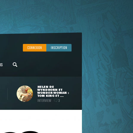
CONNEXION
INSCRIPTION
US
HELEN DE
WYNDHORN ET
WONDER WOMAN :
TOM KING ET ...
INTERVIEW
3