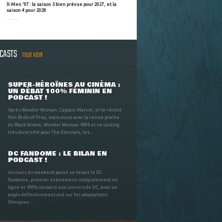
X-Men '97 : la saison 3 bien prévue pour 2027, et la
saison 4 pour 2028
DCASTS
TOUT VOIR
SUPER-HÉROÏNES AU CINÉMA :
UN DÉBAT 100% FÉMININ EN
PODCAST !
Après Wonder Woman, Captain Marvel, et le récent
film Birds of Prey, mais aussi avec la venue proche
de Black Widow, Wonder Woman 1984 et un casting
très diversifié pour The Eternals, les ...
DC FANDOME : LE BILAN EN
PODCAST !
Au cours du weekend passé se tenait le DC
Fandome, premier évènement intégralement en
ligne et 100% consacré aux univers de DC, avec un
angle définitivement axé sur les adaptations
filmiques ...