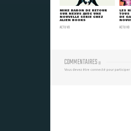
MIKE BARON DE RETOUR
LES H
SUR NEXUS AVEC UNE
TOUS 
NOUVELLE SÉRIE CHEZ
DE GA
ALIEN BOOKS
NOUVE
ACTU VO
ACTU VO
COMMENTAIRES
(
0
)
Vous devez être connecté pour participer