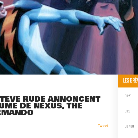
LES BR
09:20
STEVE RUDE ANNONCENT
UME DE NEXUS, THE
RMANDO
09:01
08 AOU
Tweet