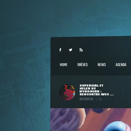
HOME
BRÈVES
NEWS
AGENDA
SUPERGIRL ET
HELEN DE
WYNDHORN :
RENCONTRE AVEC ...
INTERVIEW
4