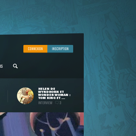
CONNEXION
INSCRIPTION
US
HELEN DE
WYNDHORN ET
WONDER WOMAN :
TOM KING ET ...
INTERVIEW
3