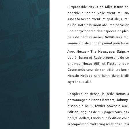
L'improbable
Nexus
de
Mike Baron
e
enrichie d'une nouvelle aventure. La
super-héros et aventure spatiale, aur
d'une sorte d'humour absurde occasionn
une encyclopédie des espèces et planè
plus de cent numéros,
Nexus
aura reç
monument de l'underground pour les a
Avec
Nexus - The Newspaper Strips 
degré,
Baron
et
Rude
proposent de com
origines (
Nexus #81
) et l'histoire pe
Gourmando
sera, de son côté, un hom
Horatio Hellpop
sera banni dans la di
mystérieux allié.
Complexe et dense, la série
Nexus
a
personnages d'
Hanna Barbera
,
Johnny
disponible le 19 février prochain au
Edition
longues de 189 pages tous les 
de 9,99 dollars, tandis que l'édition col
la proposition marketing n'est pas ell