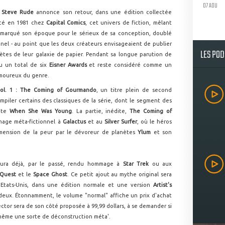
07 AOU
t
Steve Rude
annonce son retour, dans une édition collectée
ncé en 1981 chez
Capital Comics
, cet univers de fiction, mêlant
a marqué son époque pour le sérieux de sa conception, doublé
el - au point que les deux créateurs envisageaient de publier
LES PO
tes de leur galaxie de papier. Pendant sa longue parution de
u un total de six
Eisner Awards
et reste considéré comme un
moureux du genre.
vol. 1 : The Coming of Gourmando
, un titre plein de second
piler certains des classiques de la série, dont le segment des
inte
When She Was Young
. La partie, inédite,
The Coming of
mage méta-fictionnel à
Galactus
et au
Silver Surfer
, où le héros
mension de la peur par le dévoreur de planètes
Ylum
et son
ura déjà, par le passé, rendu hommage à
Star Trek
ou aux
 Quest
et le
Space Ghost
. Ce petit ajout au mythe original sera
x Etats-Unis, dans une édition normale et une version
Artist's
deux. Étonnamment, le volume "normal" affiche un prix d'achat
lector sera de son côté proposée à 99,99 dollars, à se demander si
e même une sorte de déconstruction méta'.