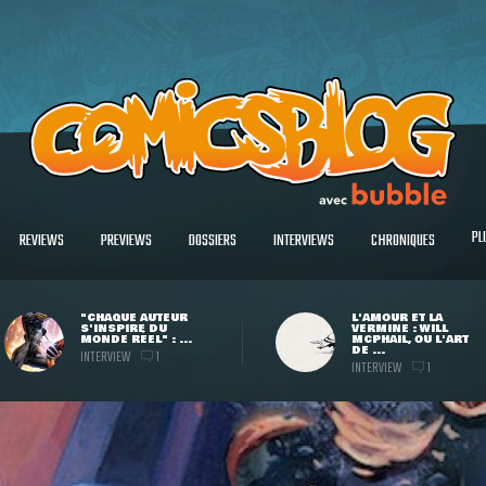
PL
REVIEWS
PREVIEWS
DOSSIERS
INTERVIEWS
CHRONIQUES
"CHAQUE AUTEUR
L'AMOUR ET LA
S'INSPIRE DU
VERMINE : WILL
MONDE RÉEL" : ...
MCPHAIL, OU L'ART
DE ...
INTERVIEW
1
INTERVIEW
1