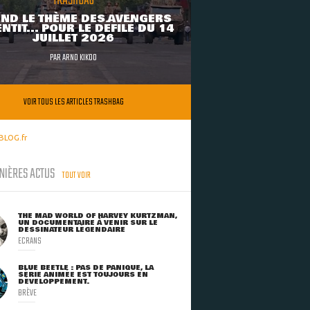
TRASHBAG
ND LE THÈME DES AVENGERS
NTIT... POUR LE DÉFILÉ DU 14
JUILLET 2026
PAR
ARNO KIKOO
VOIR TOUS LES ARTICLES TRASHBAG
BLOG.fr
NIÈRES ACTUS
TOUT VOIR
THE MAD WORLD OF HARVEY KURTZMAN,
UN DOCUMENTAIRE À VENIR SUR LE
DESSINATEUR LÉGENDAIRE
ECRANS
BLUE BEETLE : PAS DE PANIQUE, LA
SÉRIE ANIMÉE EST TOUJOURS EN
DÉVELOPPEMENT.
BRÈVE