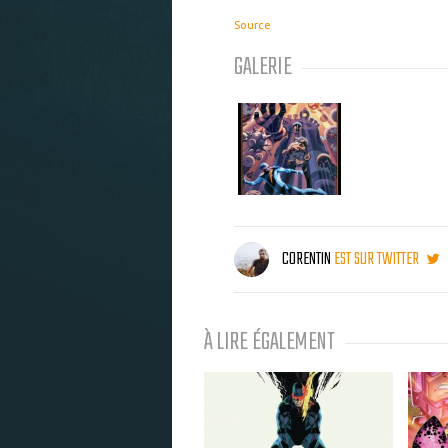
Source
GALERIE
CORENTIN
EST SUR TWITTER
À LIRE ÉGALEMENT