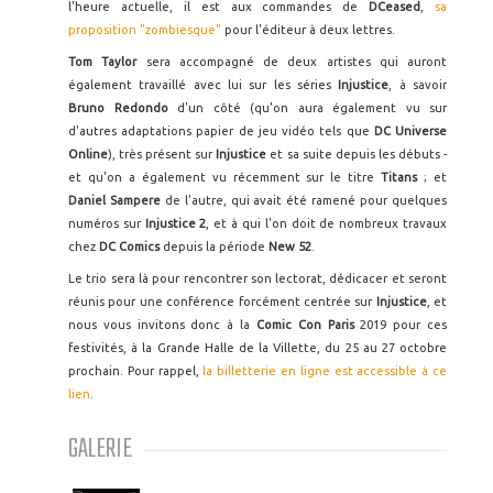
l'heure actuelle, il est aux commandes de
DCeased
,
sa
proposition "zombiesque"
pour l'éditeur à deux lettres.
Tom Taylor
sera accompagné de deux artistes qui auront
également travaillé avec lui sur les séries
Injustice
, à savoir
Bruno Redondo
d'un côté (qu'on aura également vu sur
d'autres adaptations papier de jeu vidéo tels que
DC Universe
Online
), très présent sur
Injustice
et sa suite depuis les débuts -
et qu'on a également vu récemment sur le titre
Titans
; et
Daniel Sampere
de l'autre, qui avait été ramené pour quelques
numéros sur
Injustice 2
, et à qui l'on doit de nombreux travaux
chez
DC Comics
depuis la période
New 52
.
Le trio sera là pour rencontrer son lectorat, dédicacer et seront
réunis pour une conférence forcément centrée sur
Injustice
, et
nous vous invitons donc à la
Comic Con Paris
2019 pour ces
festivités, à la Grande Halle de la Villette, du 25 au 27 octobre
prochain. Pour rappel,
la billetterie en ligne est accessible à ce
lien
.
GALERIE