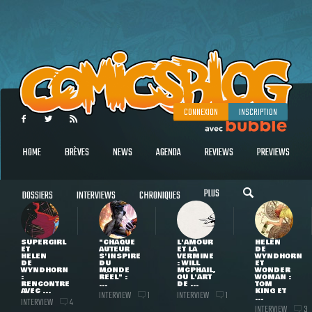
CONNEXION
INSCRIPTION
HOME
BRÈVES
NEWS
AGENDA
REVIEWS
PREVIEWS
PLUS
DOSSIERS
INTERVIEWS
CHRONIQUES
SUPERGIRL
"CHAQUE
L'AMOUR
HELEN
ET
AUTEUR
ET LA
DE
HELEN
S'INSPIRE
VERMINE
WYNDHORN
DE
DU
: WILL
ET
WYNDHORN
MONDE
MCPHAIL,
WONDER
:
RÉEL" :
OU L'ART
WOMAN :
RENCONTRE
...
DE ...
TOM
AVEC ...
KING ET
INTERVIEW
INTERVIEW
1
1
...
INTERVIEW
4
INTERVIEW
3