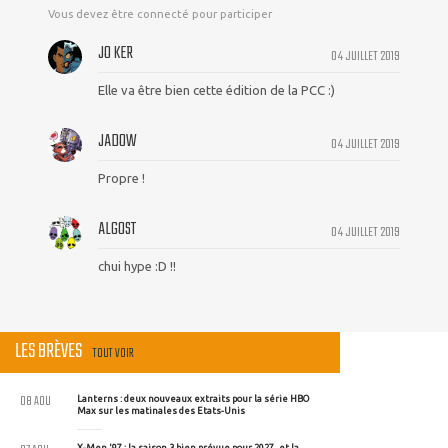
Vous devez être connecté pour participer
JO KER
04 JUILLET 2019
Elle va être bien cette édition de la PCC :)
JADOW
04 JUILLET 2019
Propre !
ALGOST
04 JUILLET 2019
chui hype :D !!
LES BRÈVES
TOUT VOIR
08 AOU
Lanterns : deux nouveaux extraits pour la série HBO
Max sur les matinales des Etats-Unis
X-Men '97 : la saison 3 bien prévue pour 2027, et la