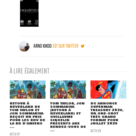
ARNO KIKOO
EST SUR TWITTER
À LIRE ÉGALEMENT
RETOUR À
TOM TAYLOR, JON
DC ANNONCE
NEVERLAND DE
SOMMARIVA
SUPERMAN
TOM TAYLOR ET
(RETOUR À
TREASURY 2025,
JON SOMMARIVA
NEVERLAND) ET
UN ONE-SHOT
REÇOIT UN PRIX
GUILLAUME
TRÈS GRAND
POUR LES RDV DE
SINGELIN
FORMAT POUR
LA BD D'AMIENS
PRÉSENTS AUX
JUILLET 2025
...
RENDEZ-VOUS DE
...
ACTU VO
ACTU VF