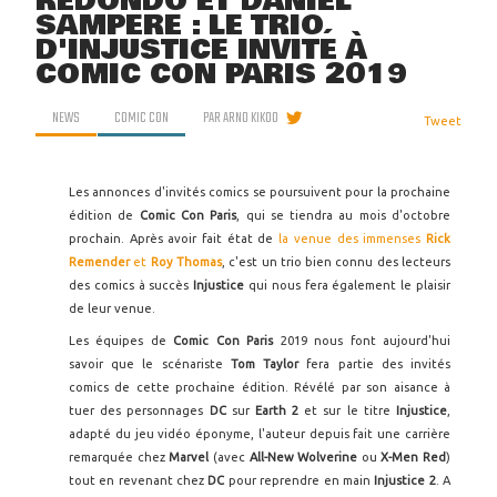
REDONDO ET DANIEL
SAMPERE : LE TRIO
D'INJUSTICE INVITÉ À
COMIC CON PARIS 2019
NEWS
COMIC CON
PAR
ARNO KIKOO
Tweet
Les annonces d'invités comics se poursuivent pour la prochaine
édition de
Comic Con Paris
, qui se tiendra au mois d'octobre
prochain. Après avoir fait état de
la venue des immenses
Rick
Remender
et
Roy Thomas
, c'est un trio bien connu des lecteurs
des comics à succès
Injustice
qui nous fera également le plaisir
de leur venue.
Les équipes de
Comic Con Paris
2019 nous font aujourd'hui
savoir que le scénariste
Tom Taylor
fera partie des invités
comics de cette prochaine édition. Révélé par son aisance à
tuer des personnages
DC
sur
Earth 2
et sur le titre
Injustice
,
adapté du jeu vidéo éponyme, l'auteur depuis fait une carrière
remarquée chez
Marvel
(avec
All-New Wolverine
ou
X-Men Red
)
tout en revenant chez
DC
pour reprendre en main
Injustice 2
. A