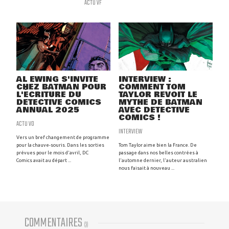
ACTU VF
AL EWING S'INVITE
INTERVIEW :
CHEZ BATMAN POUR
COMMENT TOM
L'ÉCRITURE DU
TAYLOR REVOIT LE
DETECTIVE COMICS
MYTHE DE BATMAN
ANNUAL 2025
AVEC DETECTIVE
COMICS !
ACTU VO
INTERVIEW
Vers un bref changement de programme
pour la chauve-souris. Dans les sorties
Tom Taylor aime bien la France. De
prévues pour le mois d'avril, DC
passage dans nos belles contrées à
Comics avait au départ ...
l'automne dernier, l'auteur australien
nous faisait à nouveau ...
COMMENTAIRES
(
3
)