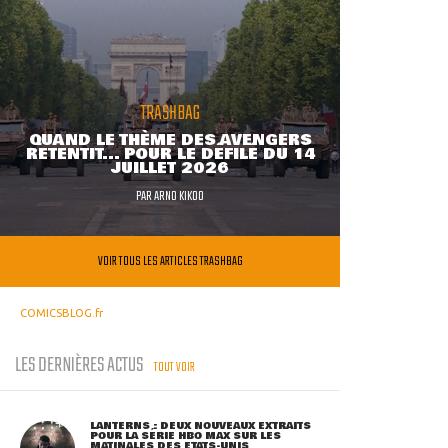
TRASHBAG
QUAND LE THÈME DES AVENGERS
RETENTIT... POUR LE DÉFILÉ DU 14
JUILLET 2026
PAR
ARNO KIKOO
VOIR TOUS LES ARTICLES TRASHBAG
COMICSBLOG.fr
LES DERNIÈRES ACTUS
TOUT VOIR
LANTERNS : DEUX NOUVEAUX EXTRAITS
POUR LA SÉRIE HBO MAX SUR LES
MATINALES DES ETATS-UNIS