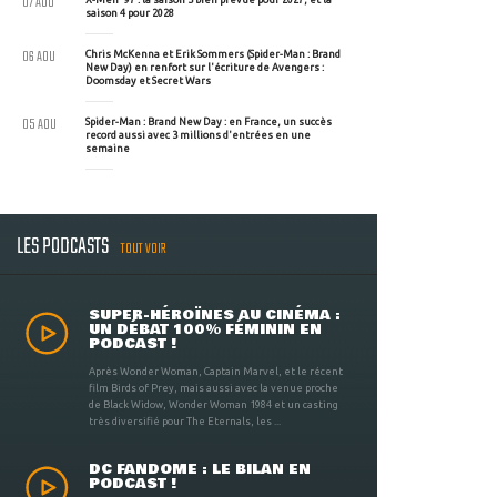
07 AOU
saison 4 pour 2028
06 AOU
Chris McKenna et Erik Sommers (Spider-Man : Brand
New Day) en renfort sur l'écriture de Avengers :
Doomsday et Secret Wars
05 AOU
Spider-Man : Brand New Day : en France, un succès
record aussi avec 3 millions d'entrées en une
semaine
LES PODCASTS
TOUT VOIR
SUPER-HÉROÏNES AU CINÉMA :
UN DÉBAT 100% FÉMININ EN
PODCAST !
Après Wonder Woman, Captain Marvel, et le récent
film Birds of Prey, mais aussi avec la venue proche
de Black Widow, Wonder Woman 1984 et un casting
très diversifié pour The Eternals, les ...
DC FANDOME : LE BILAN EN
PODCAST !