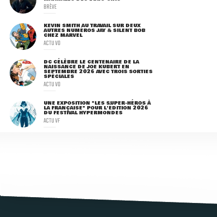
BRÈVE
KEVIN SMITH AU TRAVAIL SUR DEUX
AUTRES NUMÉROS JAY & SILENT BOB
CHEZ MARVEL
ACTU VO
DC CÉLÈBRE LE CENTENAIRE DE LA
NAISSANCE DE JOE KUBERT EN
SEPTEMBRE 2026 AVEC TROIS SORTIES
SPÉCIALES
ACTU VO
UNE EXPOSITION "LES SUPER-HÉROS À
LA FRANÇAISE" POUR L'ÉDITION 2026
DU FESTIVAL HYPERMONDES
ACTU VF