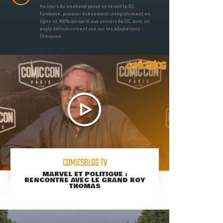
Au cours du weekend passé se tenait le DC
Fandome, premier évènement intégralement en
ligne et 100% consacré aux univers de DC, avec un
angle définitivement axé sur les adaptations
filmiques ...
COMICSBLOG TV
MARVEL ET POLITIQUE :
RENCONTRE AVEC LE GRAND ROY
THOMAS