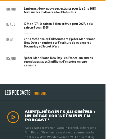
08 AOU
Lanterns : deux nouveaux extraits pour la série HBO
Max sur les matinales des Etats-Unis
07 AOU
X-Men '97 : la saison 3 bien prévue pour 2027, et la
saison 4 pour 2028
06 AOU
Chris McKenna et Erik Sommers (Spider-Man : Brand
New Day) en renfort sur l'écriture de Avengers :
Doomsday et Secret Wars
05 AOU
Spider-Man : Brand New Day : en France, un succès
record aussi avec 3 millions d'entrées en une
semaine
LES PODCASTS
TOUT VOIR
SUPER-HÉROÏNES AU CINÉMA :
UN DÉBAT 100% FÉMININ EN
PODCAST !
Après Wonder Woman, Captain Marvel, et le récent
film Birds of Prey, mais aussi avec la venue proche
de Black Widow, Wonder Woman 1984 et un casting