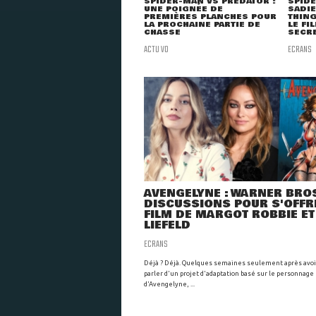
SPIDER-MAN VS PREDATOR :
SPIDE
UNE POIGNÉE DE
SADIE
PREMIÈRES PLANCHES POUR
THIN
LA PROCHAINE PARTIE DE
LE FI
CHASSE
SECR
ACTU VO
ECRANS
AVENGELYNE : WARNER BROS
DISCUSSIONS POUR S'OFFRI
FILM DE MARGOT ROBBIE ET
LIEFELD
ECRANS
Déjà ? Déjà. Quelques semaines seulement après avo
parler d'un projet d'adaptation basé sur le personnage
d'Avengelyne, ...