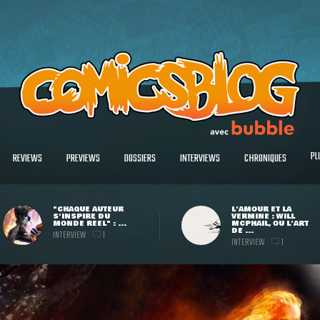
PL
REVIEWS
PREVIEWS
DOSSIERS
INTERVIEWS
CHRONIQUES
"CHAQUE AUTEUR
L'AMOUR ET LA
S'INSPIRE DU
VERMINE : WILL
MONDE RÉEL" : ...
MCPHAIL, OU L'ART
DE ...
INTERVIEW
1
INTERVIEW
1