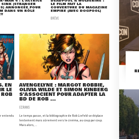
R-MAN 4 : L'ACTRICE
DEADPOOL & WOLVERINE :
 SINK (STRANGER
LE FILM FAIT LA
GS) ANNONCÉE POUR
COUVERTURE DU MAGAZINE
LM DANS UN RÔLE
EMPIRE (AVEC DOGPOOL)
ET
BRÈVE
R
. EN
AVENGELYNE : MARGOT ROBBIE,
R LE
OLIVIA WILDE ET SIMON KINBERG
 ROB
S'ASSOCIENT POUR ADAPTER LA
BD DE ROB ...
ECRANS
ir entendu
Le temps passe, et la bibliographie de Rob Liefeld se déplace
lentement mais sûrement vers le cinéma, au coup par coup.
Mais alors, ...