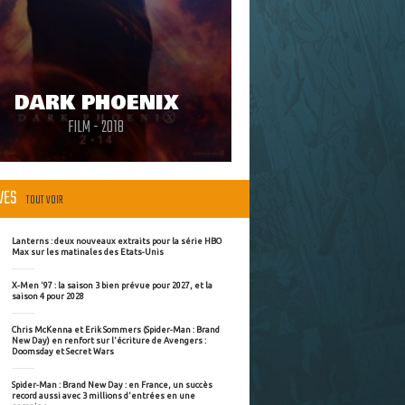
DARK PHOENIX
FILM - 2018
ÈVES
TOUT VOIR
Lanterns : deux nouveaux extraits pour la série HBO
Max sur les matinales des Etats-Unis
X-Men '97 : la saison 3 bien prévue pour 2027, et la
saison 4 pour 2028
Chris McKenna et Erik Sommers (Spider-Man : Brand
New Day) en renfort sur l'écriture de Avengers :
Doomsday et Secret Wars
Spider-Man : Brand New Day : en France, un succès
record aussi avec 3 millions d'entrées en une