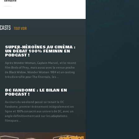
semaine
DCASTS
TOUT VOIR
SUPER-HÉROÏNES AU CINÉMA :
UN DÉBAT 100% FÉMININ EN
PODCAST !
Après Wonder Woman, Captain Marvel, et le récent
film Birds of Prey, mais aussi avec la venue proche
de Black Widow, Wonder Woman 1984 et un casting
très diversifié pour The Eternals, les ...
DC FANDOME : LE BILAN EN
PODCAST !
Au cours du weekend passé se tenait le DC
Fandome, premier évènement intégralement en
ligne et 100% consacré aux univers de DC, avec un
angle définitivement axé sur les adaptations
filmiques ...