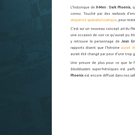
L'historique de
X-Men : Dark Phoenix
, 
connu. Touché par des
reshoots
d'en
séquence spatiale/cosmique
, pour reste
C'est sur un nouveau concept
art
du fi
une occasion de voir ce qu'aurait pu êtr
y retrouve le personnage de
Jean G
rapports disent que l'héroïne
aurait d
aurait été changé par peur d'une trop g
Une preuve de plus pour ce que le fi
blockbusters
super-héroïques est pa
Phoenix
est encore diffusé dans nos sal