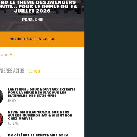
ND LE THÈME DES AVENGERS
NTIT... POUR LE DÉFILÉ DU 14
JUILLET 2026
PAR
ARNO KIKOO
VOIR TOUS LES ARTICLES TRASHBAG
BLOG.fr
NIÈRES ACTUS
TOUT VOIR
LANTERNS : DEUX NOUVEAUX EXTRAITS
POUR LA SÉRIE HBO MAX SUR LES
MATINALES DES ETATS-UNIS
BRÈVE
KEVIN SMITH AU TRAVAIL SUR DEUX
AUTRES NUMÉROS JAY & SILENT BOB
CHEZ MARVEL
ACTU VO
DC CÉLÈBRE LE CENTENAIRE DE LA