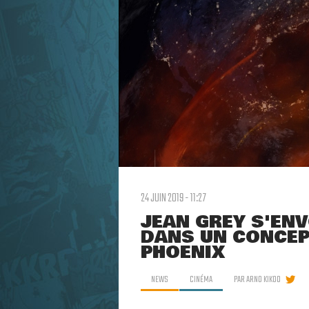
24 JUIN 2019 - 11:27
JEAN GREY S'ENV
DANS UN CONCEPT
PHOENIX
NEWS
CINÉMA
PAR
ARNO KIKOO