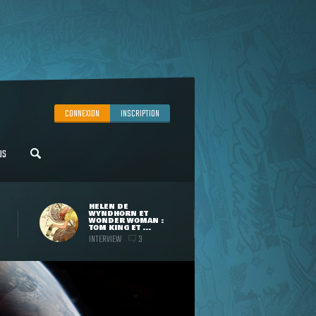
CONNEXION
INSCRIPTION
US
HELEN DE
WYNDHORN ET
WONDER WOMAN :
TOM KING ET ...
INTERVIEW
3