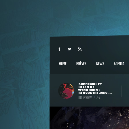
HOME
BRÈVES
NEWS
AGENDA
SUPERGIRL ET
HELEN DE
WYNDHORN :
RENCONTRE AVEC ...
INTERVIEW
4