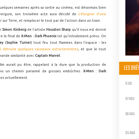
quelques semaines après sa sortie au cinéma, est désormais bien
vergure, son troisième acte aura décidé de
s'éloigner d'une
r sur Terre, et remplacer le tout par de l'action dans un train.
lm
Simon Kinberg
de l'artiste
Houston Sharp
qu'il nous est donné
e le final de
X-Men : Dark Phoenix
tel qu'initialement prévu. On
rey
(
Sophie Turner
) tout feu tout flammes dans l'espace - les
û détruire quelques vaisseaux extra-terrestres
, et que le tout
rande similarité avec
Captain Marvel
.
lm aurait pu être, rappelant à la dure que la production de
LES BR
rfois un chemin parsemé de grosses embûches.
X-Men : Dark
les actuellement.
11:09
07 AOU
06 AOU
05 AOU