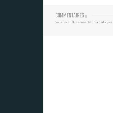
COMMENTAIRES
(
0
)
Vous devez être connecté pour participer