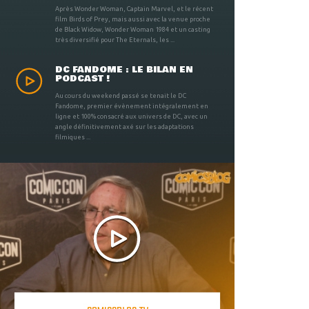
Après Wonder Woman, Captain Marvel, et le récent
film Birds of Prey, mais aussi avec la venue proche
de Black Widow, Wonder Woman 1984 et un casting
très diversifié pour The Eternals, les ...
DC FANDOME : LE BILAN EN
PODCAST !
Au cours du weekend passé se tenait le DC
Fandome, premier évènement intégralement en
ligne et 100% consacré aux univers de DC, avec un
angle définitivement axé sur les adaptations
filmiques ...