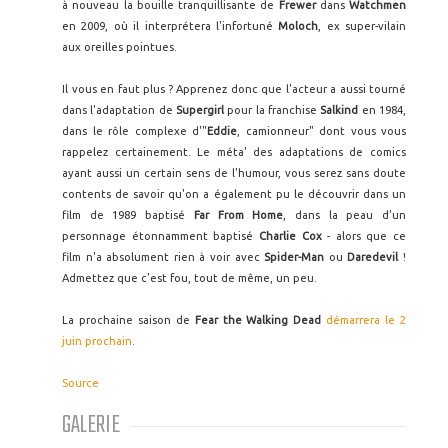
à nouveau la bouille tranquillisante de
Frewer
dans
Watchmen
en 2009, où il interprétera l'infortuné
Moloch
, ex super-vilain
aux oreilles pointues.
Il vous en faut plus ? Apprenez donc que l'acteur a aussi tourné
dans l'adaptation de
Supergirl
pour la franchise
Salkind
en 1984,
dans le rôle complexe d'"
Eddie
, camionneur" dont vous vous
rappelez certainement. Le méta' des adaptations de comics
ayant aussi un certain sens de l'humour, vous serez sans doute
contents de savoir qu'on a également pu le découvrir dans un
film de 1989 baptisé
Far From Home
, dans la peau d'un
personnage étonnamment baptisé
Charlie Cox
- alors que ce
film n'a absolument rien à voir avec
Spider-Man
ou
Daredevil
!
Admettez que c'est fou, tout de même, un peu.
La prochaine saison de
Fear the Walking Dead
démarrera le 2
juin prochain
.
Source
GALERIE