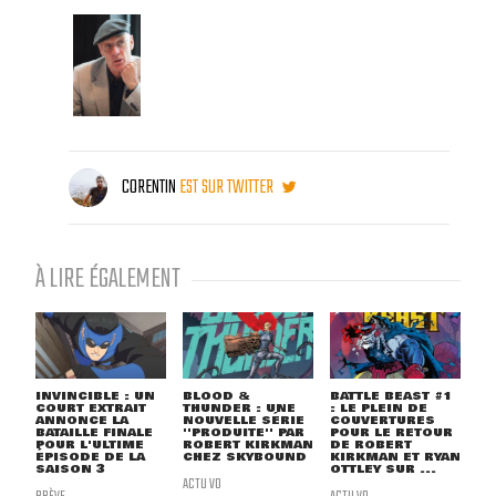
CORENTIN
EST SUR TWITTER
À LIRE ÉGALEMENT
INVINCIBLE : UN
BLOOD &
BATTLE BEAST #1
COURT EXTRAIT
THUNDER : UNE
: LE PLEIN DE
ANNONCE LA
NOUVELLE SÉRIE
COUVERTURES
BATAILLE FINALE
''PRODUITE'' PAR
POUR LE RETOUR
POUR L'ULTIME
ROBERT KIRKMAN
DE ROBERT
ÉPISODE DE LA
CHEZ SKYBOUND
KIRKMAN ET RYAN
SAISON 3
OTTLEY SUR ...
ACTU VO