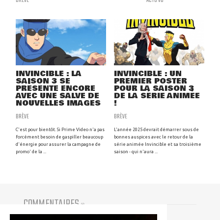
BRÈVE
ACTU VO
INVINCIBLE : LA
INVINCIBLE : UN
SAISON 3 SE
PREMIER POSTER
PRÉSENTE ENCORE
POUR LA SAISON 3
AVEC UNE SALVE DE
DE LA SÉRIE ANIMÉE
NOUVELLES IMAGES
!
BRÈVE
BRÈVE
C'est pour bientôt. Si Prime Video n'a pas
L'année 2025 devrait démarrer sous de
forcément besoin de gaspiller beaucoup
bonnes auspices avec le retour de la
d'énergie pour assurer la campagne de
série animée Invincible et sa troisième
promo' de la ...
saison - qui n'aura ...
COMMENTAIRES
(
0
)
Vous devez être connecté pour participer