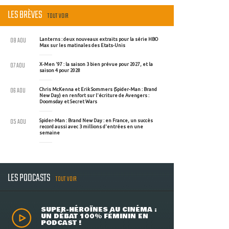
LES BRÈVES
TOUT VOIR
08 AOU
Lanterns : deux nouveaux extraits pour la série HBO
Max sur les matinales des Etats-Unis
07 AOU
X-Men '97 : la saison 3 bien prévue pour 2027, et la
saison 4 pour 2028
06 AOU
Chris McKenna et Erik Sommers (Spider-Man : Brand
New Day) en renfort sur l'écriture de Avengers :
Doomsday et Secret Wars
05 AOU
Spider-Man : Brand New Day : en France, un succès
record aussi avec 3 millions d'entrées en une
semaine
LES PODCASTS
TOUT VOIR
SUPER-HÉROÏNES AU CINÉMA :
UN DÉBAT 100% FÉMININ EN
PODCAST !