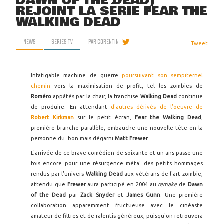
DAWN OF THE DEAD)
REJOINT LA SÉRIE FEAR THE
WALKING DEAD
NEWS
SERIES TV
PAR
CORENTIN
Tweet
Infatigable machine de guerre
poursuivant son sempiternel
chemin
vers la maximisation de profit, tel les zombies de
Roméro
appâtés par la chair, la franchise
Walking Dead
continue
de produire. En attendant
d'autres dérivés de l'oeuvre de
Robert Kirkman
sur le petit écran,
Fear the Walking Dead
,
première branche parallèle, embauche une nouvelle tête en la
personne du bon mais dégarni
Matt Frewer
.
L'arrivée de ce brave comédien de soixante-et-un ans passe une
fois encore pour une résurgence méta' des petits hommages
rendus par l'univers
Walking Dead
aux vétérans de l'art zombie,
attendu que
Frewer
aura participé en 2004 au
remake
de
Dawn
of the Dead
par
Zack Snyder
et
James Gunn
. Une première
collaboration apparemment fructueuse avec le cinéaste
amateur de filtres et de ralentis généreux, puisqu'on retrouvera