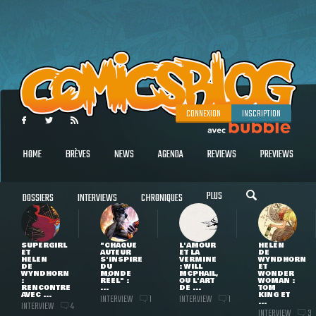
CONNEXION
INSCRIPTION
HOME
BRÈVES
NEWS
AGENDA
REVIEWS
PREVIEWS
PLUS
DOSSIERS
INTERVIEWS
CHRONIQUES
SUPERGIRL
"CHAQUE
L'AMOUR
HELEN
ET
AUTEUR
ET LA
DE
HELEN
S'INSPIRE
VERMINE
WYNDHORN
DE
DU
: WILL
ET
WYNDHORN
MONDE
MCPHAIL,
WONDER
:
RÉEL" :
OU L'ART
WOMAN :
RENCONTRE
...
DE ...
TOM
AVEC ...
KING ET
INTERVIEW
INTERVIEW
1
1
...
INTERVIEW
4
INTERVIEW
3