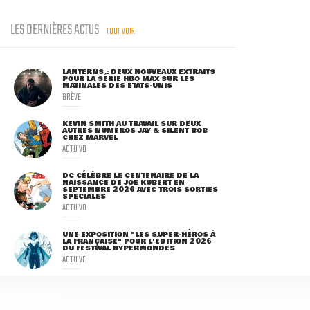
LES DERNIÈRES ACTUS
TOUT VOIR
LANTERNS : DEUX NOUVEAUX EXTRAITS
POUR LA SÉRIE HBO MAX SUR LES
MATINALES DES ETATS-UNIS
BRÈVE
KEVIN SMITH AU TRAVAIL SUR DEUX
AUTRES NUMÉROS JAY & SILENT BOB
CHEZ MARVEL
ACTU VO
DC CÉLÈBRE LE CENTENAIRE DE LA
NAISSANCE DE JOE KUBERT EN
SEPTEMBRE 2026 AVEC TROIS SORTIES
SPÉCIALES
ACTU VO
UNE EXPOSITION "LES SUPER-HÉROS À
LA FRANÇAISE" POUR L'ÉDITION 2026
DU FESTIVAL HYPERMONDES
ACTU VF