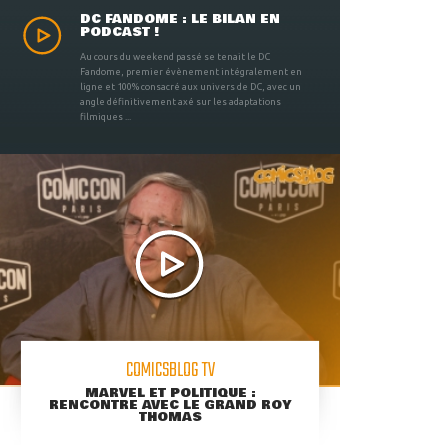
DC FANDOME : LE BILAN EN
PODCAST !
Au cours du weekend passé se tenait le DC
Fandome, premier évènement intégralement en
ligne et 100% consacré aux univers de DC, avec un
angle définitivement axé sur les adaptations
filmiques ...
COMICSBLOG TV
MARVEL ET POLITIQUE :
RENCONTRE AVEC LE GRAND ROY
THOMAS