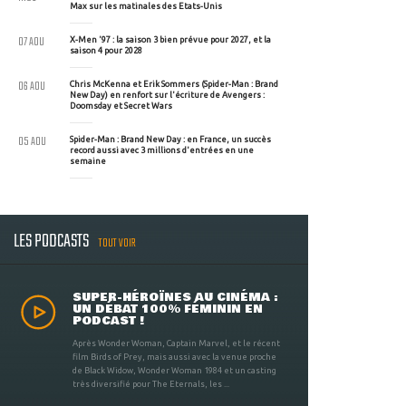
Max sur les matinales des Etats-Unis
07 AOU
X-Men '97 : la saison 3 bien prévue pour 2027, et la
saison 4 pour 2028
06 AOU
Chris McKenna et Erik Sommers (Spider-Man : Brand
New Day) en renfort sur l'écriture de Avengers :
Doomsday et Secret Wars
05 AOU
Spider-Man : Brand New Day : en France, un succès
record aussi avec 3 millions d'entrées en une
semaine
LES PODCASTS
TOUT VOIR
SUPER-HÉROÏNES AU CINÉMA :
UN DÉBAT 100% FÉMININ EN
PODCAST !
Après Wonder Woman, Captain Marvel, et le récent
film Birds of Prey, mais aussi avec la venue proche
de Black Widow, Wonder Woman 1984 et un casting
très diversifié pour The Eternals, les ...