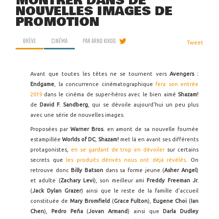
MONTRER DANS DE
NOUVELLES IMAGES DE
PROMOTION
BRÈVE
CINÉMA
PAR
ARNO KIKOO
Tweet
Avant que toutes les têtes ne se tournent vers
Avengers :
Endgame
, la concurrence cinématographique
fera son entrée
2019
dans le cinéma de super-héros avec le bien aimé
Shazam!
de
David F. Sandberg
, qui se dévoile aujourd'hui un peu plus
avec une série de nouvelles images.
Proposées par
Warner Bros.
en amont de sa nouvelle fournée
estampillée
Worlds of DC
,
Shazam!
met là en avant ses différents
protagonistes,
en se gardant de trop en dévoiler
sur certains
secrets que
les produits dérivés nous ont déjà révélés
. On
retrouve donc
Billy Batson
dans sa forme jeune (
Asher Angel
)
et adulte (
Zachary Levi
), son meilleur ami
Freddy Freeman Jr.
(
Jack Dylan Grazer
) ainsi que le reste de la famille d'accueil
constituée de
Mary Bromfield
(
Grace Fulton
),
Eugene Choi
(
Ian
Chen
),
Pedro Peña
(
Jovan Armand
) ainsi que
Darla Dudley