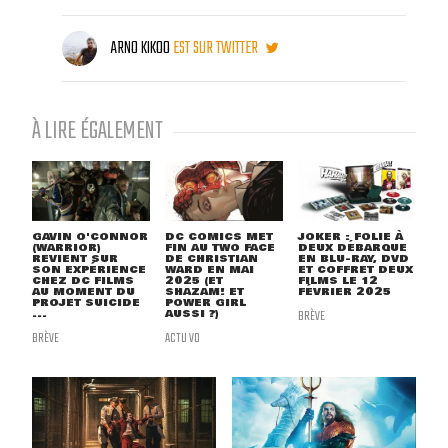
ARNO KIKOO
EST SUR TWITTER
À LIRE ÉGALEMENT
GAVIN O'CONNOR
DC COMICS MET
JOKER : FOLIE À
(WARRIOR)
FIN AU TWO FACE
DEUX DÉBARQUE
REVIENT SUR
DE CHRISTIAN
EN BLU-RAY, DVD
SON EXPÉRIENCE
WARD EN MAI
ET COFFRET DEUX
CHEZ DC FILMS
2025 (ET
FILMS LE 12
AU MOMENT DU
SHAZAM! ET
FÉVRIER 2025
PROJET SUICIDE
POWER GIRL
...
AUSSI ?)
BRÈVE
BRÈVE
ACTU VO