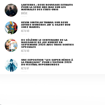
LANTERNS : DEUX NOUVEAUX EXTRAITS
POUR LA SÉRIE HBO MAX SUR LES
MATINALES DES ETATS-UNIS
BRÈVE
KEVIN SMITH AU TRAVAIL SUR DEUX
AUTRES NUMÉROS JAY & SILENT BOB
CHEZ MARVEL
ACTU VO
DC CÉLÈBRE LE CENTENAIRE DE LA
NAISSANCE DE JOE KUBERT EN
SEPTEMBRE 2026 AVEC TROIS SORTIES
SPÉCIALES
ACTU VO
UNE EXPOSITION "LES SUPER-HÉROS À
LA FRANÇAISE" POUR L'ÉDITION 2026
DU FESTIVAL HYPERMONDES
ACTU VF