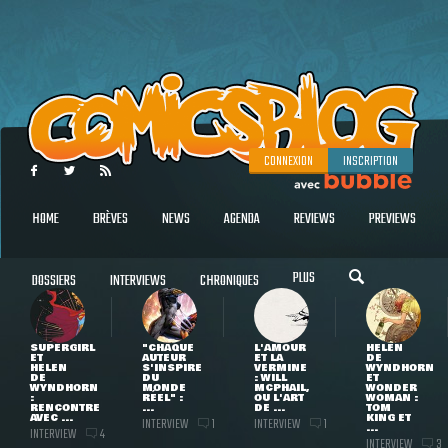
CONNEXION
INSCRIPTION
HOME
BRÈVES
NEWS
AGENDA
REVIEWS
PREVIEWS
PLUS
DOSSIERS
INTERVIEWS
CHRONIQUES
SUPERGIRL
"CHAQUE
L'AMOUR
HELEN
ET
AUTEUR
ET LA
DE
HELEN
S'INSPIRE
VERMINE
WYNDHORN
DE
DU
: WILL
ET
WYNDHORN
MONDE
MCPHAIL,
WONDER
:
RÉEL" :
OU L'ART
WOMAN :
RENCONTRE
...
DE ...
TOM
AVEC ...
KING ET
INTERVIEW
INTERVIEW
1
1
...
INTERVIEW
4
INTERVIEW
3