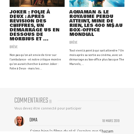
JOKER : FOLIE À
AQUAMAN & LE
DEUX : APRÈS
ROYAUME PERDU
RÉVISION DES
ATTEINT, MINE DE
CHIFFRES, UN
RIEN, LES 400 M$ AU
DÉMARRAGE US EN
BOX-OFFICE
DESSOUS DE
MONDIAL
MORBIUS ET ...
BRÈVE
BRÈVE
Tout vient à point à qui sait attendre ? Un
Non pas qu'on ait envie de tirer sur
mois après sa sortie au cinéma, avec un
l'ambulance - et notre critique montre
démarrage au box-office plus bas que The
qu'on aurait chercher à aimer Joker :
Marvels, ...
Folie à Deux - mais les ...
COMMENTAIRES
(
1
)
Vous devez être connecté pour participer
DIMA
18 MARS 2019
J'aime bien la filmo du réal, j'espère que Shazam