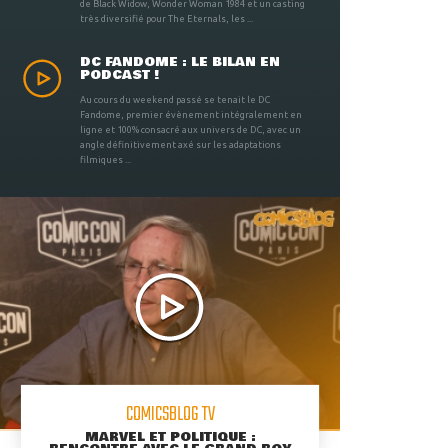
de Black Widow, Wonder Woman 1984 et un casting
très diversifié pour The Eternals, les ...
DC FANDOME : LE BILAN EN
PODCAST !
Au cours du weekend passé se tenait le DC
Fandome, premier évènement intégralement en
ligne et 100% consacré aux univers de DC, avec un
angle définitivement axé sur les adaptations
filmiques ...
COMICSBLOG TV
MARVEL ET POLITIQUE :