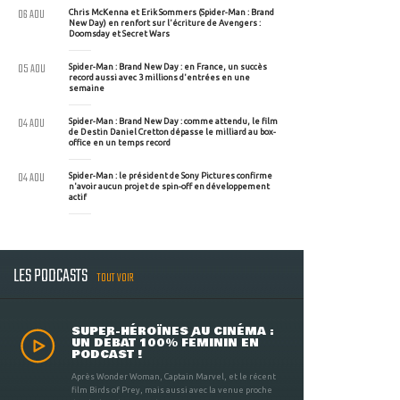
06 AOU
Chris McKenna et Erik Sommers (Spider-Man : Brand
New Day) en renfort sur l'écriture de Avengers :
Doomsday et Secret Wars
05 AOU
Spider-Man : Brand New Day : en France, un succès
record aussi avec 3 millions d'entrées en une
semaine
04 AOU
Spider-Man : Brand New Day : comme attendu, le film
de Destin Daniel Cretton dépasse le milliard au box-
office en un temps record
04 AOU
Spider-Man : le président de Sony Pictures confirme
n'avoir aucun projet de spin-off en développement
actif
LES PODCASTS
TOUT VOIR
SUPER-HÉROÏNES AU CINÉMA :
UN DÉBAT 100% FÉMININ EN
PODCAST !
Après Wonder Woman, Captain Marvel, et le récent
film Birds of Prey, mais aussi avec la venue proche