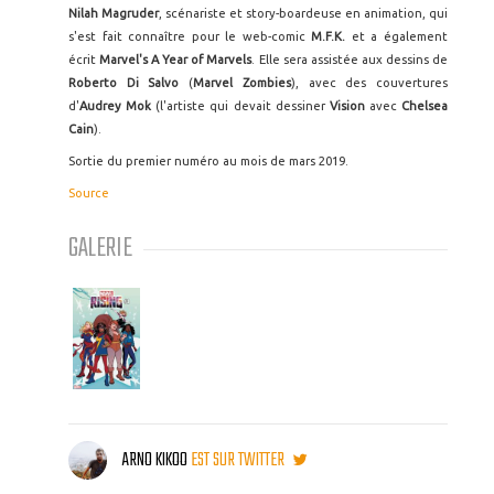
Nilah Magruder
, scénariste et story-boardeuse en animation, qui
s'est fait connaître pour le web-comic
M.F.K.
et a également
écrit
Marvel's A Year of Marvels
. Elle sera assistée aux dessins de
Roberto Di Salvo
(
Marvel Zombies
), avec des couvertures
d'
Audrey Mok
(l'artiste qui devait dessiner
Vision
avec
Chelsea
Cain
).
Sortie du premier numéro au mois de mars 2019.
Source
GALERIE
ARNO KIKOO
EST SUR TWITTER