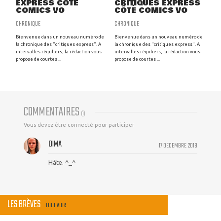
EXPRESS CÔTÉ
CRITIQUES EXPRESS
COMICS VO
CÔTÉ COMICS VO
CHRONIQUE
CHRONIQUE
Bienvenue dans un nouveau numéro de
Bienvenue dans un nouveau numéro de
la chronique des "critiques express". A
la chronique des "critiques express". A
intervalles réguliers, la rédaction vous
intervalles réguliers, la rédaction vous
propose de courtes ...
propose de courtes ...
COMMENTAIRES
(
1
)
Vous devez être connecté pour participer
DIMA
17 DECEMBRE 2018
Hâte. ^_^
LES BRÈVES
TOUT VOIR