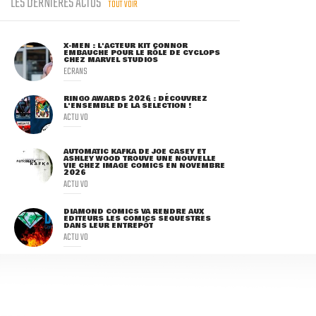
LES DERNIÈRES ACTUS
TOUT VOIR
X-MEN : L'ACTEUR KIT CONNOR
EMBAUCHÉ POUR LE RÔLE DE CYCLOPS
CHEZ MARVEL STUDIOS
ECRANS
RINGO AWARDS 2026 : DÉCOUVREZ
L'ENSEMBLE DE LA SÉLECTION !
ACTU VO
AUTOMATIC KAFKA DE JOE CASEY ET
ASHLEY WOOD TROUVE UNE NOUVELLE
VIE CHEZ IMAGE COMICS EN NOVEMBRE
2026
ACTU VO
DIAMOND COMICS VA RENDRE AUX
ÉDITEURS LES COMICS SÉQUESTRÉS
DANS LEUR ENTREPÔT
ACTU VO