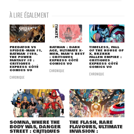
À LIRE ÉGALEMENT
PREDATOR VS
BATMAN : DARK
TIMELESS, FALL
SPIDER-MAN #1,
AGE, ULTIMATE X-
OF THE HOUSE OF
BATMAN #159,
MEN, MAN'S BEST
X, BRZRKR
THE POWER
: CRITIQUES
FALLEN EMPIRE :
FANTASY #8 :
EXPRESS CÔTÉ
CRITIQUES
CRITIQUES
COMICS VO
EXPRESS CÔTÉ
EXPRESS CÔTÉ
COMICS VO
COMICS VO
CHRONIQUE
CHRONIQUE
CHRONIQUE
SOMNA, WHERE THE
THE FLASH, RARE
BODY WAS, DANGER
FLAVOURS, ULTIMATE
STREET : CRITIQUES
INVASION :