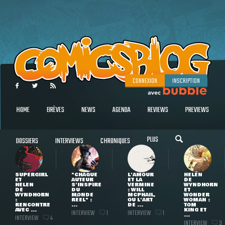
CONNEXION
INSCRIPTION
HOME
BRÈVES
NEWS
AGENDA
REVIEWS
PREVIEWS
PLUS
DOSSIERS
INTERVIEWS
CHRONIQUES
SUPERGIRL
"CHAQUE
L'AMOUR
HELEN
ET
AUTEUR
ET LA
DE
HELEN
S'INSPIRE
VERMINE
WYNDHORN
DE
DU
: WILL
ET
WYNDHORN
MONDE
MCPHAIL,
WONDER
:
RÉEL" :
OU L'ART
WOMAN :
RENCONTRE
...
DE ...
TOM
AVEC ...
KING ET
INTERVIEW
INTERVIEW
1
1
...
INTERVIEW
4
INTERVIEW
3