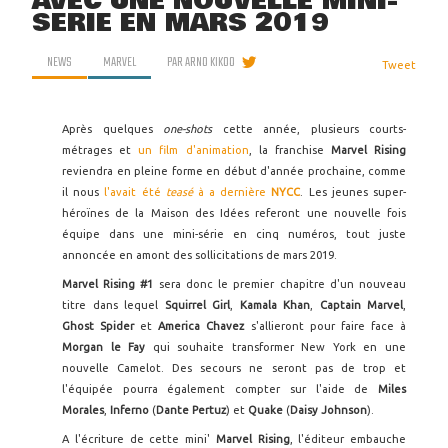
AVEC UNE NOUVELLE MINI-
SÉRIE EN MARS 2019
NEWS
MARVEL
PAR
ARNO KIKOO
Tweet
Après quelques
one-shots
cette année, plusieurs courts-
métrages et
un film d'animation
, la franchise
Marvel Rising
reviendra en pleine forme en début d'année prochaine, comme
il nous
l'avait été
teasé
à a dernière
NYCC
. Les jeunes super-
héroïnes de la Maison des Idées referont une nouvelle fois
équipe dans une mini-série en cinq numéros, tout juste
annoncée en amont des sollicitations de mars 2019.
Marvel Rising #1
sera donc le premier chapitre d'un nouveau
titre dans lequel
Squirrel Girl
,
Kamala Khan
,
Captain Marvel
,
Ghost Spider
et
America Chavez
s'allieront pour faire face à
Morgan le Fay
qui souhaite transformer New York en une
nouvelle Camelot. Des secours ne seront pas de trop et
l'équipée pourra également compter sur l'aide de
Miles
Morales
,
Inferno
(
Dante Pertuz
) et
Quake
(
Daisy Johnson
).
A l'écriture de cette mini'
Marvel Rising
, l'éditeur embauche