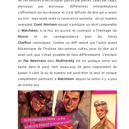
de ces oeuvres à décortiquer pièces par pièces, cases par cases,
morceaux par morceaux. Différentes interprétations
s'affrontent sur les réseaux et il est difficile de dire qui a raison
ou tort - mais seule reste la conscience suivante : en un numéro
oversized
,
Grant Morrison
réussit à produire un récit comparable
à
Watchmen
, à la fois en accord et contraire à l'héritage de
Moore
et en correspondance avec les héros
Charlton
canoniques. Comme un défi relevé par l'autre grand
Britannique de l'histoire des auteurs cultes, pour lui dire qu'il
avait tort, que c'était possible de faire différemment. L'enclave
de
Pax Americana
dans
Multiversity
est en quelque sorte son
épine dans le pied, tant beaucoup de gens risqueraient de
passer à côté là où le numéro est peut-être le seul et unique
complément pertinent à
Watchmen
depuis sa sortie il y a plus
de trente ans.