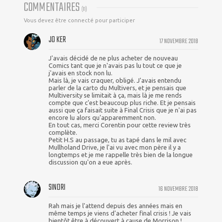
COMMENTAIRES
(
11
)
Vous devez être connecté pour participer
JO KER
17 NOVEMBRE 2018
J'avais décidé de ne plus acheter de nouveau
Comics tant que je n'avais pas lu tout ce que je
j'avais en stock non lu.
Mais là, je vais craquer, obligé. J'avais entendu
parler de la carto du Multivers, et je pensais que
Multiversity se limitait à ça, mais là je me rends
compte que c'est beaucoup plus riche. Et je pensais
aussi que ça faisait suite à Final Crisis que je n'ai pas
encore lu alors qu'apparemment non.
En tout cas, merci Corentin pour cette review très
complète.
Petit H.S au passage, tu as tapé dans le mil avec
Mullholand Drive, je l'ai vu avec mon père il y a
longtemps et je me rappelle très bien de la longue
discussion qu'on a eue après.
SINDRI
16 NOVEMBRE 2018
Rah mais je l'attend depuis des années mais en
même temps je viens d'acheter final crisis ! Je vais
bientôt être à découvert à cause de Morrison !