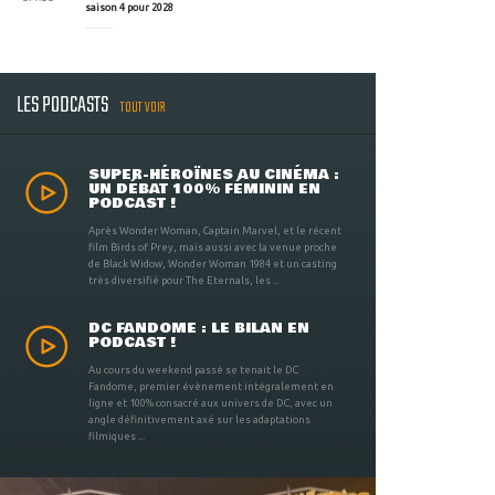
saison 4 pour 2028
LES PODCASTS
TOUT VOIR
SUPER-HÉROÏNES AU CINÉMA :
UN DÉBAT 100% FÉMININ EN
PODCAST !
Après Wonder Woman, Captain Marvel, et le récent
film Birds of Prey, mais aussi avec la venue proche
de Black Widow, Wonder Woman 1984 et un casting
très diversifié pour The Eternals, les ...
DC FANDOME : LE BILAN EN
PODCAST !
Au cours du weekend passé se tenait le DC
Fandome, premier évènement intégralement en
ligne et 100% consacré aux univers de DC, avec un
angle définitivement axé sur les adaptations
filmiques ...