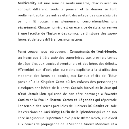
Multiversity
est une série de neufs numéros, chacun avec un
concept différent. Seuls le premier et le dernier se font
réellement suite, les autres étant davantage des
one shots
liés
par un fil rouge, mais pleinement compréhensibles pris
séparément. Chaque numéro est un exercice de style, un renvoi
à une facette de l'histoire des comics, de l'histoire des super-
héros et de leurs différentes incarnations.
Parmi ceux-ci nous retrouvons :
Conquérants de l'Anti-Monde
,
un hommage à l'ère
pulp
des super-héros, aux premiers temps
de l'âge d'or, aux comics d'aventuriers et des héros des débuts;
#
TerreMoi
, clin d'oeil plus ou moins explicite à la starification
moderne des héros de comics, aux fameux récits de "futur
possible" à la
Kingdom Come
où les enfants des personnages
classiques ont hérité de la Terre;
Captain Marvel et le Jour qui
n'eut Jamais Lieu
qui rend de son côté hommage à
Fawcett
Comics
et la famille
Shazam
;
Cartes et Légendes
qui répertorie
l'ensemble des Terres parallèles de l'univers
DC Comics
et isole
les créations de
J
ack Kirby
;
La Fin de la Splendeur
qui va de son
côté imaginer un
Superman
élevé par le IIIème Reich, clin d'oeil
aux comics de propagande de la Seconde Guerre Mondiale et à