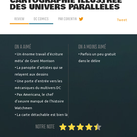
CARTOGRAPHIE ILLUSTRÉE
DES UNIVERS PARALLÈLES
REVIEW
DC COMICS
PAR
CORENTIN
Tweet
ON A AIMÉ
ON A MOINS AIMÉ
• Un énorme travail d'écriture
• Parfois un peu gratuit
méta' de Grant Morrison
dans le délire
• La panoplie d'artistes qui se
relayent aux dessins
• Une porte d'entrée vers les
mécaniques du multivers DC
• Pax Americana, le chef
d'oeuvre manqué de l'histoire
Watchmen
• La carte détachable est bien là
NOTRE NOTE