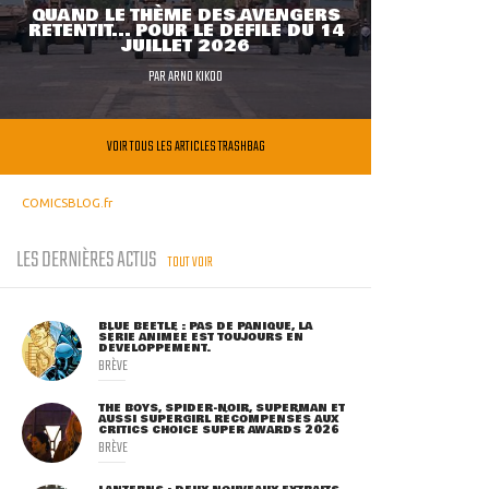
QUAND LE THÈME DES AVENGERS
RETENTIT... POUR LE DÉFILÉ DU 14
JUILLET 2026
PAR
ARNO KIKOO
VOIR TOUS LES ARTICLES TRASHBAG
COMICSBLOG.fr
LES DERNIÈRES ACTUS
TOUT VOIR
BLUE BEETLE : PAS DE PANIQUE, LA
SÉRIE ANIMÉE EST TOUJOURS EN
DÉVELOPPEMENT.
BRÈVE
THE BOYS, SPIDER-NOIR, SUPERMAN ET
AUSSI SUPERGIRL RÉCOMPENSÉS AUX
CRITICS CHOICE SUPER AWARDS 2026
BRÈVE