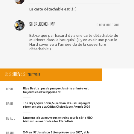
La carte détachable est là :)
SHERLOCKCHIMP
16 NOVEMBRE 2018
Est-ce que par hasard il y a une carte détachable du
Multivers dans le bouquin? (Il y en avait une pour le
Hard cover vo à l'arrière du de la couverture
détachable.)
LES BRÈVES
TOUT VOIR
09:20
Blue Beetle : pas de panique, la série animée est
toujours en développement.
09:01
The Boys, Spider-Noir, Superman et aussi Supergirl
récompensés aux Critics Choice Super Awards 2026
08 AOU
Lanterns : deux nouveaux extraits pour la série HBO
Max sur les matinales des Etats-Unis
07 AOU
X-Men '97 : la saison 3 bien prévue pour 2027, et la