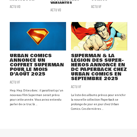
VARIANTES
ACTU VO
ACTU VF
ACTU VO
URBAN COMICS
SUPERMAN & LA
ANNONCE UN
LÉGION DES SUPER-
COFFRET SUPERMAN
HÉROS ANNONCÉ EN
POUR LE MOIS
DC PAPERBACK CHEZ
D'AOÛT 2025
URBAN COMICS EN
SEPTEMBRE 2025
ACTU VF
ACTU VF
Hep. Hep. Dites donc : il paraîtrait qu'un
nouveau film Superman serait prévu
La liste des albums prévus pour enrichir
pour cette année. Vous aviez entendu
la nouvelle collection Paperback se
parler de ce truc là ...
prolonge de jour en jour chez Urban
Comics. Ces dernières ...