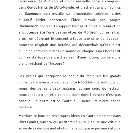
l'existence du Multivers et d'une nouvelle Terre à conquérir
dans
Conquérants de l'Anti-Monde
, et c'est en lisant un comics
de
Superman
bien installé sur d'impériales toilettes nazies
qu'
Adolf Hitler
contemple l'idée d'avoir son propre
Ubermensch
concret. Le rapport héros/fiction et auteur/fiction
a longtemps été l'une des marottes de
Morrison
, qui se fait ici
plaisir en déclinant le concept à toute une série de niveaux :
comment réagirait une héroïne qui découvrirait qu'elle n'est
qu'un de comics ? Et dans un monde où chaque super-héros sait
qu'il existe (quelque part) au sein d'une fiction, qui serait le
grand méchant de l'histoire ?
Les vilains qui occupent le coeur du récit sur les grands
numéros transversaux s'appellent
La Noblesse
- ce sont plus ou
moins des paires d'yeux malsains, comme ceux du lecteur,
commandés par un être tout puissant dont l'identité n'est pas
connue. Peut-être est-ce l'auteur lui-même. Peut-être est-ce
l'éditeur.
Morrison
se joue de ses propres idées en s'auto-parodiant dans
Ultra Comics
, numéro qui mériterait à lui seul toute une critique
au vu de sa densité méta-fictionnelle, qui passe par une critique