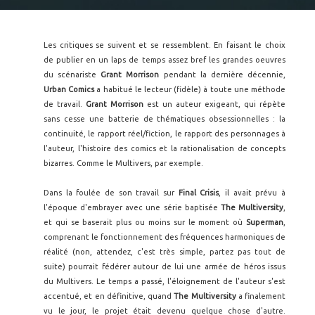
Les critiques se suivent et se ressemblent. En faisant le choix
de publier en un laps de temps assez bref les grandes oeuvres
du scénariste
Grant Morrison
pendant la dernière décennie,
Urban Comics
a habitué le lecteur (fidèle) à toute une méthode
de travail.
Grant Morrison
est un auteur exigeant, qui répète
sans cesse une batterie de thématiques obsessionnelles : la
continuité, le rapport réel/fiction, le rapport des personnages à
l'auteur, l'histoire des comics et la rationalisation de concepts
bizarres. Comme le Multivers, par exemple.
Dans la foulée de son travail sur
Final Crisis
, il avait prévu à
l'époque d'embrayer avec une série baptisée
The Multiversity
,
et qui se baserait plus ou moins sur le moment où
Superman
,
comprenant le fonctionnement des fréquences harmoniques de
réalité (non, attendez, c'est très simple, partez pas tout de
suite) pourrait fédérer autour de lui une armée de héros issus
du Multivers. Le temps a passé, l'éloignement de l'auteur s'est
accentué, et en définitive, quand
The Multiversity
a finalement
vu le jour, le projet était devenu quelque chose d'autre.