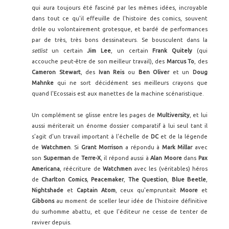
qui aura toujours été fasciné par les mêmes idées, incroyable
dans tout ce qu'il effeuille de l'histoire des comics, souvent
drôle ou volontairement grotesque, et bardé de performances
par de très, très bons dessinateurs. Se bousculent dans la
setlist
un certain
Jim Lee
, un certain
Frank Quitely
(qui
accouche peut-être de son meilleur travail), des
Marcus To
, des
Cameron Stewart
, des
Ivan Reis
ou
Ben Oliver
et un
Doug
Mahnke
qui ne sort décidément ses meilleurs crayons que
quand l'Ecossais est aux manettes de la machine scénaristique.
Un complément se glisse entre les pages de
Multiversity
, et lui
aussi mériterait un énorme dossier comparatif à lui seul tant il
s'agit d'un travail important à l'échelle de
DC
et de la légende
de
Watchmen
. Si
Grant Morrison
a répondu à
Mark Millar
avec
son
Superman
de
Terre-X
, il répond aussi à
Alan Moore
dans
Pax
Americana
, réécriture de
Watchmen
avec les (véritables) héros
de
Charlton Comics
,
Peacemaker
,
The Question
,
Blue Beetle
,
Nightshade
et
Captain Atom
, ceux qu'empruntait
Moore
et
Gibbons
au moment de sceller leur idée de l'histoire définitive
du surhomme abattu, et que l'éditeur ne cesse de tenter de
raviver depuis.