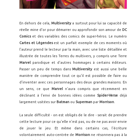
En dehors de cela,
Multiversity
a surtout pour lui sa capacité de
réelle mine d'or pour démarrer ou approfondir son amour de
DC
Comics
et des variables des comics de super-héros. Le numéro
Cartes et Légendes
est un parfait exemple de ces moments où
l'auteur prend le lecteur par la main, avec une liste détaillée et
illustrée de toutes les Terres du multivers, y compris une Terre
Marvel
parodique et d'autres hommages à certains éditeurs.
Passer un peu de temps dans
Multiversity
est aussi une belle
manière de comprendre tout ce qu'il est possible de faire ou
d'inventer avec ces personnages des deux grandes maisons. En
un sens, ce que
Marvel
n'aura compris que récemment en
déclinant à l'envi de bonnes idées comme
Spider-Verse
déjà
largement usitées sur
Batman
ou
Superman
par
Morrison
.
La seule difficulté - on est obligés de le dire - serait de prendre
cette lecture pour ce qu'elle n'est pas, ou de ne pas avoir envie
de jouer le jeu. Et même dans certains cas, l'écriture
volontairement auto-centrée de
Morrison
ne résonnera pas à la