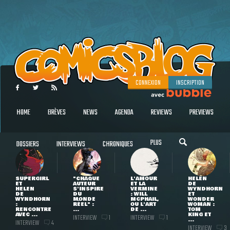
CONNEXION
INSCRIPTION
HOME
BRÈVES
NEWS
AGENDA
REVIEWS
PREVIEWS
PLUS
DOSSIERS
INTERVIEWS
CHRONIQUES
SUPERGIRL
"CHAQUE
L'AMOUR
HELEN
ET
AUTEUR
ET LA
DE
HELEN
S'INSPIRE
VERMINE
WYNDHORN
DE
DU
: WILL
ET
WYNDHORN
MONDE
MCPHAIL,
WONDER
:
RÉEL" :
OU L'ART
WOMAN :
RENCONTRE
...
DE ...
TOM
AVEC ...
KING ET
INTERVIEW
INTERVIEW
1
1
...
INTERVIEW
4
INTERVIEW
3