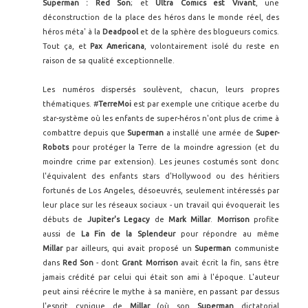
Superman : Red Son
; et
Ultra Comics
est Vivant
, une
déconstruction de la place des héros dans le monde réel, des
héros méta' à la
Deadpool
et de la sphère des blogueurs comics.
Tout ça, et
Pax Americana
, volontairement isolé du reste en
raison de sa qualité exceptionnelle.
Les numéros dispersés soulèvent, chacun, leurs propres
thématiques. #
TerreMoi
est par exemple une critique acerbe du
star-système où les enfants de super-héros n'ont plus de crime à
combattre depuis que
Superman
a installé une armée de
Super-
Robots
pour protéger la Terre de la moindre agression (et du
moindre crime par extension). Les jeunes costumés sont donc
l'équivalent des enfants stars d'Hollywood ou des héritiers
fortunés de Los Angeles, désoeuvrés, seulement intéressés par
leur place sur les réseaux sociaux - un travail qui évoquerait les
débuts de
Jupiter's Legacy
de
Mark Millar
.
Morrison
profite
aussi de
La Fin de la Splendeur
pour répondre au même
Millar
par ailleurs, qui avait proposé un
Superman
communiste
dans
Red Son
- dont
Grant Morrison
avait écrit la fin, sans être
jamais crédité par celui qui était son ami à l'époque. L'auteur
peut ainsi réécrire le mythe à sa manière, en passant par dessus
l'esprit cynique de
Millar
(où son
Superman
dictatorial