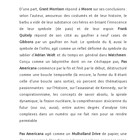
D'une part,
Grant Morrison
répond à
Moore
sur ses conclusions :
selon l'auteur, amoureux des costumés et de leur histoire, le
barbu a vidé de leur substance ces héros en brisant l'innocence
de leur symbole (de paix) et de leur espoir.
Frank
Quitely
répond de son côté au gaufrier à neuf cases de
Gibbons
par un gaufrier en huit. Le symbole du 8, aussi le
symbole de l'infini, agit comme un reflet déformé du symbole du
sablier d'
Adrian Veidt
et du temps en général dans
Watchmen
.
Conçu comme un labyrinthe dont on ne s'échappe pas,
Pax
Americana
commence par la fin et finit par le début, déstructuré
comme une boucle temporelle (là encore, la forme du 8 étant
celle d'une boucle sans sortie), où percent des thématiques
passionnantes : sur l'Histoire, sur l'assassinat de Kennedy, sur le
conspirationnisme, les concepts de savoir absolu, la spirale
dynamique, la fission nucléaire, la compréhension stoïcienne du
futur (oui oui, aussi), entre autres degrés d'analyse très
complexes dans un numéro qui ne fait rien pour se rendre
perméable.
Pax Americana
agit comme un
Mulholland Drive
de papier, une