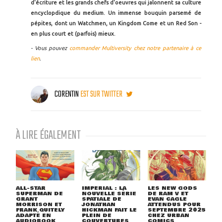
d'écriture et les grands chefs d'oeuvres qui jalonnent sa culture
encyclopdique du medium. Un immense bouquin parsemé de
pépites, dont un Watchmen, un Kingdom Come et un Red Son -
en plus court et (parfois) mieux.
- Vous pouvez
commander Multiversity chez notre partenaire à ce
lien
.
CORENTIN
EST SUR TWITTER
À LIRE ÉGALEMENT
ALL-STAR
IMPERIAL : LA
LES NEW GODS
SUPERMAN DE
NOUVELLE SÉRIE
DE RAM V ET
GRANT
SPATIALE DE
EVAN CAGLE
MORRISON ET
JONATHAN
ATTENDUS POUR
FRANK QUITELY
HICKMAN FAIT LE
SEPTEMBRE 2025
ADAPTÉ EN
PLEIN DE
CHEZ URBAN
AUDIOBOOK
COUVERTURES
COMICS