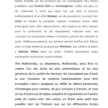
même échelle sur les lecteurs qui ne connaissent des Terres
parallèles que
Forever Evil
ou
Convergence
. L'idée est plus ici
de s'adresser à celui qui veut voir par delà la lecture
hebdomadaire d'un relié
Batman
, ou de parodier le concept des
Crisis
en faisant la première rupture cosmique d'une telle
envergure avec zéro répercutions, zéro enjeux et zéro risques
pour la continuité, et de simplement s'amuser avec ces
concepts en proposant même à d'autres auteurs de prendre la
suite. Malheureusement, les auteurs auront parfois été frileux
avec ce legs immense proposé par
Morrison
, qui cédera sa place
à
Batman Metal
dans un ordre d'idées équivalent (mais
vachement moins bien quand même).
The Multiversity, ou simplement, Multiversity, peut être vu
comme l'un des récits les plus authentiques et les plus
généreux de la carrière de Morrison. Ne nécessitant pas d'avoir
lu une trentaine de numéros hebdomadaires pour être
accessible, celui-ci amalgame un défilé de délires personnels,
d'hommages pour certains, de pics envoyés à d'autres, et tout
un tas d'exercices de styles complets et argumentés où l'auteur
parle de comics avec des comics, en étant aussi vaste que
possible tant sur l'histoire que sur les différentes écoles