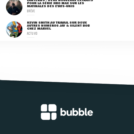
LANTERNS : DEUX NOUVEAUX EXTRAITS
POUR LA SÉRIE HBO MAX SUR LES
MATINALES DES ETATS-UNIS
BRÈVE
KEVIN SMITH AU TRAVAIL SUR DEUX
AUTRES NUMÉROS JAY & SILENT BOB
CHEZ MARVEL
ACTU VO