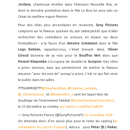
Jordana
, chanteuse révélée dans l'émission Nouvelle Star, et
dont la dernière prestation dans le film Le Brio lui aura valu un
César du meilleur espoir féminin.
Pour des rôles plus secondaires en revanche,
Sony Pictures
comptera sur le fameux système du
star talent
plutôt que d'aller
rechercher des comédiens ou acteurs, en misant sur deux
footballeurs - à la façon d'un
Antoine Griezmann
dans le film
Lego Batman
, rappelez-vous, c'était bresom. Ainsi,
Olivier
Giroud
donnera de sa voix pour le
Bouffon Vert
alors que
Presnel Kimpembe
s'occupera de doubler le
Scorpion
. Des rôles
à priori mineurs, mais qui permettront de mettre le fameux
macaron "avec les voix de" puisqu'
a priori
, c'est ce qui fait venir
le public dans les salles.
????SURPRISE????
@StephaneBak
,
@Camelia_Jordana
,
@_OlivierGiroud_
et
@kimpembe_3
sont les Super-Voix de
doublage de l’événement familial
#SpiderManNewGeneration
,
le 12 décembre au cinéma.
pic.twitter.com/hSaYJ4Zk3H
— Sony Pictures France (@SonyPicturesFr)
12 novembre 2018
On attendra donc d'en savoir plus pour le reste du casting (
et
notamment les autres Tisseurs
). Astuce : pour
Peter (B.) Parker
,