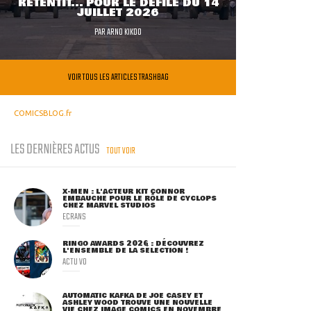
RETENTIT... POUR LE DÉFILÉ DU 14
JUILLET 2026
PAR
ARNO KIKOO
VOIR TOUS LES ARTICLES TRASHBAG
COMICSBLOG.fr
LES DERNIÈRES ACTUS
TOUT VOIR
X-MEN : L'ACTEUR KIT CONNOR
EMBAUCHÉ POUR LE RÔLE DE CYCLOPS
CHEZ MARVEL STUDIOS
ECRANS
RINGO AWARDS 2026 : DÉCOUVREZ
L'ENSEMBLE DE LA SÉLECTION !
ACTU VO
AUTOMATIC KAFKA DE JOE CASEY ET
ASHLEY WOOD TROUVE UNE NOUVELLE
VIE CHEZ IMAGE COMICS EN NOVEMBRE