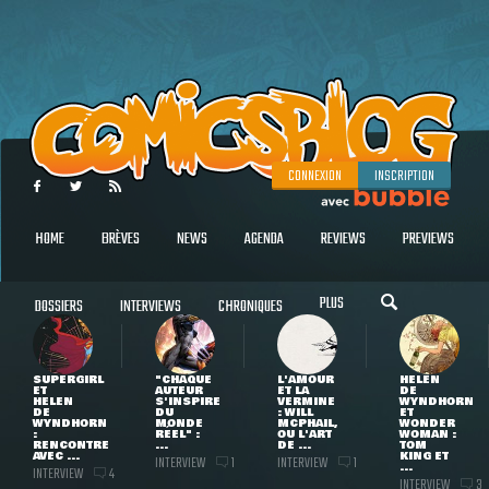
CONNEXION
INSCRIPTION
HOME
BRÈVES
NEWS
AGENDA
REVIEWS
PREVIEWS
PLUS
DOSSIERS
INTERVIEWS
CHRONIQUES
SUPERGIRL
"CHAQUE
L'AMOUR
HELEN
ET
AUTEUR
ET LA
DE
HELEN
S'INSPIRE
VERMINE
WYNDHORN
DE
DU
: WILL
ET
WYNDHORN
MONDE
MCPHAIL,
WONDER
:
RÉEL" :
OU L'ART
WOMAN :
RENCONTRE
...
DE ...
TOM
AVEC ...
KING ET
INTERVIEW
INTERVIEW
1
1
...
INTERVIEW
4
INTERVIEW
3