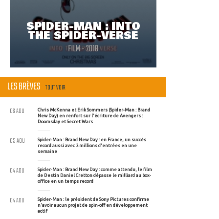
SPIDER-MAN : INTO
THE SPIDER-VERSE
FILM - 2018
LES BRÈVES
TOUT VOIR
06 AOU
Chris McKenna et Erik Sommers (Spider-Man : Brand
New Day) en renfort sur l'écriture de Avengers :
Doomsday et Secret Wars
05 AOU
Spider-Man : Brand New Day : en France, un succès
record aussi avec 3 millions d'entrées en une
semaine
04 AOU
Spider-Man : Brand New Day : comme attendu, le film
de Destin Daniel Cretton dépasse le milliard au box-
office en un temps record
04 AOU
Spider-Man : le président de Sony Pictures confirme
n'avoir aucun projet de spin-off en développement
actif