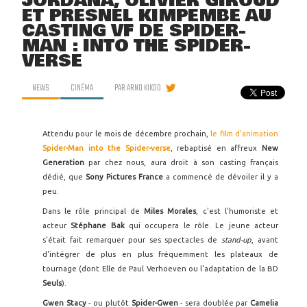
JORDANA, OLIVIER GIROUD
ET PRESNEL KIMPEMBE AU
CASTING VF DE SPIDER-
MAN : INTO THE SPIDER-
VERSE
NEWS
CINÉMA
PAR
ARNO KIKOO
Attendu pour le mois de décembre prochain,
le film d'animation
Spider-Man into the Spider-verse
, rebaptisé en affreux
New
Generation
par chez nous, aura droit à son casting français
dédié, que
Sony Pictures France
a commencé de dévoiler il y a
peu.
Dans le rôle principal de
Miles Morales
, c'est l'humoriste et
acteur
Stéphane Bak
qui occupera le rôle. Le jeune acteur
s'était fait remarquer pour ses spectacles de
stand-up
, avant
d'intégrer de plus en plus fréquemment les plateaux de
tournage (dont Elle de Paul Verhoeven ou l'adaptation de la BD
Seuls
).
Gwen Stacy
- ou plutôt
Spider-Gwen
- sera doublée par
Camelia