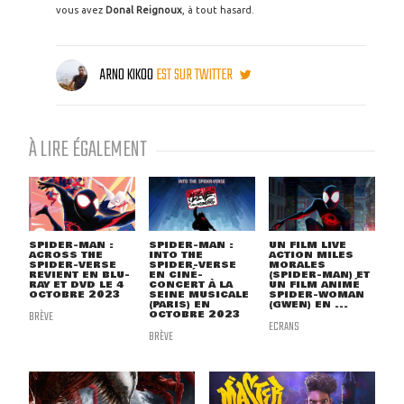
vous avez
Donal Reignoux
, à tout hasard.
ARNO KIKOO
EST SUR TWITTER
À LIRE ÉGALEMENT
SPIDER-MAN :
SPIDER-MAN :
UN FILM LIVE
ACROSS THE
INTO THE
ACTION MILES
SPIDER-VERSE
SPIDER-VERSE
MORALES
REVIENT EN BLU-
EN CINÉ-
(SPIDER-MAN) ET
RAY ET DVD LE 4
CONCERT À LA
UN FILM ANIMÉ
OCTOBRE 2023
SEINE MUSICALE
SPIDER-WOMAN
(PARIS) EN
(GWEN) EN ...
BRÈVE
OCTOBRE 2023
ECRANS
BRÈVE