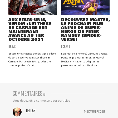
AUX ETATS-UNIS,
DÉCOUVREZ MASTER,
VENOM : LET THERE
LE PROCHAIN FILM
BE CARNAGE EST
ANIMÉ DE SUPER-
MAINTENANT
HÉROS DE PETER
AVANCÉ AU 1ER
RAMSEY (SPIDER-
OCTOBRE 2021
VERSE)
BRÈVE
ECRANS
Encore une annonce de décalage de date
L'animation a (encore) un coup d'avance.
de sortie pour Venom : Let There Be
Pendant que Warner Bros. et Marvel
Carnage. Mais cette fois, pas dans le
Studios envisagent d'adapter les
sens auquel on s'était ...
personnages de Static Shock ou ...
COMMENTAIRES
(
8
)
Vous devez être connecté pour participer
TELLAK
14 NOVEMBRE 2018