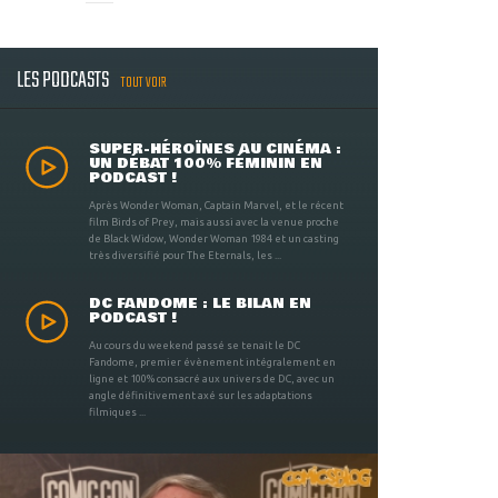
LES PODCASTS
TOUT VOIR
SUPER-HÉROÏNES AU CINÉMA :
UN DÉBAT 100% FÉMININ EN
PODCAST !
Après Wonder Woman, Captain Marvel, et le récent
film Birds of Prey, mais aussi avec la venue proche
de Black Widow, Wonder Woman 1984 et un casting
très diversifié pour The Eternals, les ...
DC FANDOME : LE BILAN EN
PODCAST !
Au cours du weekend passé se tenait le DC
Fandome, premier évènement intégralement en
ligne et 100% consacré aux univers de DC, avec un
angle définitivement axé sur les adaptations
filmiques ...