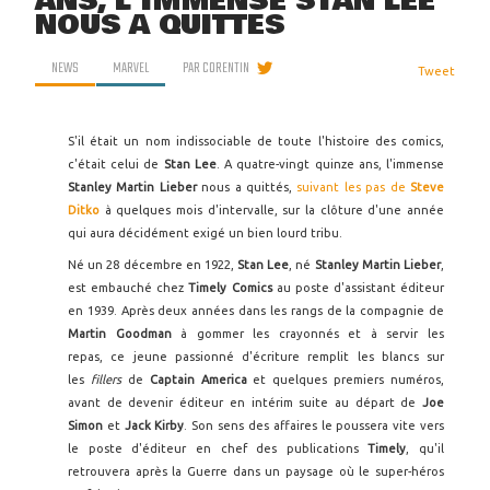
ANS, L'IMMENSE STAN LEE
NOUS A QUITTÉS
NEWS
MARVEL
PAR
CORENTIN
Tweet
S'il était un nom indissociable de toute l'histoire des comics,
c'était celui de
Stan Lee
. A quatre-vingt quinze ans, l'immense
Stanley Martin Lieber
nous a quittés,
suivant les pas de
Steve
Ditko
à quelques mois d'intervalle, sur la clôture d'une année
qui aura décidément exigé un bien lourd tribu.
Né un 28 décembre en 1922,
Stan Lee
, né
Stanley Martin Lieber
,
est embauché chez
Timely Comics
au poste d'assistant éditeur
en 1939. Après deux années dans les rangs de la compagnie de
Martin Goodman
à gommer les crayonnés et à servir les
repas, ce jeune passionné d'écriture remplit les blancs sur
les
fillers
de
Captain America
et quelques premiers numéros,
avant de devenir éditeur en intérim suite au départ de
Joe
Simon
et
Jack Kirby
. Son sens des affaires le poussera vite vers
le poste d'éditeur en chef des publications
Timely
, qu'il
retrouvera après la Guerre dans un paysage où le super-héros