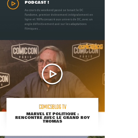
PODCAST !
Au cours du weekend passé se tenait le DC
Fandome, premier évènement intégralement en
ligne et 100% consacré aux univers de DC, avec un
angle définitivement axé sur les adaptations
filmiques ...
COMICSBLOG TV
MARVEL ET POLITIQUE :
RENCONTRE AVEC LE GRAND ROY
THOMAS