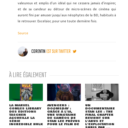
valeureux et emplis d'un idéal qui ne cessera jamais d'inspirer,
et de sa candeur au détour de micro-scènes de cinéma qui
auront fini par amuser jusqu'aux néophytes de la BD, habitués à
le retrouver. Excelsior, pour une toute dernière fois.
Source
CORENTIN
EST SUR TWITTER
À LIRE ÉGALEMENT
LA MARVEL
AVENGERS :
UN
COMICS LIBRARY
DOOMSDAY :
DOCUMENTAIRE
DES ÉDITIONS
GRÂCE À L'IA,
STAN LEE : THE
TASCHEN
UNE VINGTAINE
FINAL CHAPTER
ACCUEILLE LA
DE CAMÉOS DE
REVIENT SUR
SÉRIE
STAN LEE PRÉVUS
L'ABUS ET
INCREDIBLE HULK
POUR LE FILM DE
L'EXPLOITATION
...
SUBIS PAR ...