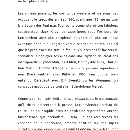
ne fait plus recette.
Les années passent, les comics de western et de romances
occupent le creux des années 1950, avant que 1961 ne marque
la création des
Fantastic Four
par le scénariste et son fabuleux
collaborateur
Jack Kirby
. Le super-héros sous l'écriture de
Lee
devient alors plus complexe, plus torturé, plus en phase
avec une époque qui regarde vers la science et les étoiles ainsi
que les problèmes sociaux. Le fabuleux succès des
FF
incitera le
scénariste à déployer ses ailes dans une myriade de créations
intemporelles:
Spider-Man
, les
X-Men
, l'incroyable
Hulk
,
Thor
et
Iron Man
ou
Doctor Strange
, ainsi que le premier super-héros
noir,
Black Panther
, avec
Kirby
en 1966. Sans oublier bien
entendu
Daredevil
avec
Bill Everett
ou les
Avengers
, un
concept symbolique de toute la méthodologie
Marvel
.
Connu pour son suivi éditorial, ses
gimmicks
ou le personnage
qu'il aimait présenter à la presse,
Lee
deviendra l'artisan de
toute une philosophie dans les comics de super-héros. Autant
businessman que scénariste, il sera l'un des architectes du
concept de la continuité, prendra position sur des sujets
sociétaux à une époque où le
Comics Code
incitait à détourner