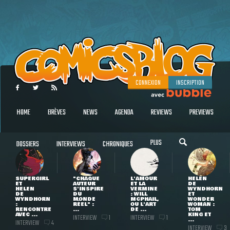
CONNEXION
INSCRIPTION
HOME
BRÈVES
NEWS
AGENDA
REVIEWS
PREVIEWS
PLUS
DOSSIERS
INTERVIEWS
CHRONIQUES
SUPERGIRL
"CHAQUE
L'AMOUR
HELEN
ET
AUTEUR
ET LA
DE
HELEN
S'INSPIRE
VERMINE
WYNDHORN
DE
DU
: WILL
ET
WYNDHORN
MONDE
MCPHAIL,
WONDER
:
RÉEL" :
OU L'ART
WOMAN :
RENCONTRE
...
DE ...
TOM
AVEC ...
KING ET
INTERVIEW
INTERVIEW
1
1
...
INTERVIEW
4
INTERVIEW
3