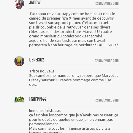
JADOW
12 NOVEMBRE 2018
J'ai connu ce vieux papy comme beaucoup dans le
caméo du premier film X-men avant de découvrir
son travail sur support papier. C'était mon petit
plaisir coupable de le retrouver dans ses divers
rôles aux sein des productions Marvel ! Un autre
grand monsieur du comicsbook est tombé
aujourd'hui. Je suis tristesse mais son travail
permettra à son héritage de perdurer ! EXCELSIOR !
DEREK182
12 NOVEMBRE 2018
Triste nouvelle.
Ses caméos me manqueront, j'espère que Marvel et
Disney sauront lui rendre hommage comme il se
doit.
LGUEPIN44
12 NOVEMBRE 2018
Immense tristesse.
ça fait bien longtemps que je n'avais pas ressenti ça
pour le décès de quelqu'un que je ne connais pas
personnellement.
Mais comme tout les immense artistes il vivra a
travers ses œuvres.