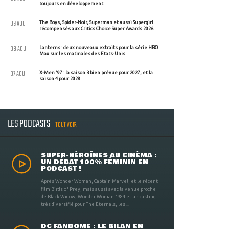
toujours en développement.
09 AOU
The Boys, Spider-Noir, Superman et aussi Supergirl
récompensés aux Critics Choice Super Awards 2026
08 AOU
Lanterns : deux nouveaux extraits pour la série HBO
Max sur les matinales des Etats-Unis
07 AOU
X-Men '97 : la saison 3 bien prévue pour 2027, et la
saison 4 pour 2028
LES PODCASTS
TOUT VOIR
SUPER-HÉROÏNES AU CINÉMA :
UN DÉBAT 100% FÉMININ EN
PODCAST !
Après Wonder Woman, Captain Marvel, et le récent
film Birds of Prey, mais aussi avec la venue proche
de Black Widow, Wonder Woman 1984 et un casting
très diversifié pour The Eternals, les ...
DC FANDOME : LE BILAN EN