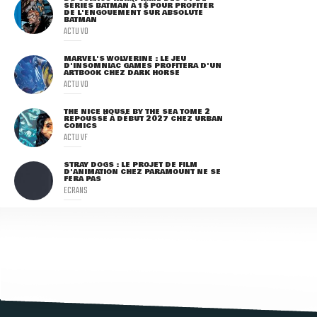
SÉRIES BATMAN À 1$ POUR PROFITER
DE L'ENGOUEMENT SUR ABSOLUTE
BATMAN
ACTU VO
MARVEL'S WOLVERINE : LE JEU
D'INSOMNIAC GAMES PROFITERA D'UN
ARTBOOK CHEZ DARK HORSE
ACTU VO
THE NICE HOUSE BY THE SEA TOME 2
REPOUSSÉ À DÉBUT 2027 CHEZ URBAN
COMICS
ACTU VF
STRAY DOGS : LE PROJET DE FILM
D'ANIMATION CHEZ PARAMOUNT NE SE
FERA PAS
ECRANS