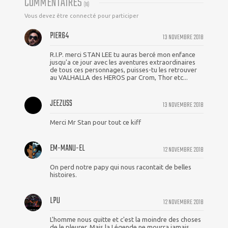
COMMENTAIRES
(
16
)
Vous devez être connecté pour participer
PIER64
13 NOVEMBRE 2018
R.I.P. merci STAN LEE tu auras bercé mon enfance
jusqu'a ce jour avec les aventures extraordinaires
de tous ces personnages, puisses-tu les retrouver
au VALHALLA des HEROS par Crom, Thor etc...
JEEZUSS
13 NOVEMBRE 2018
Merci Mr Stan pour tout ce kiff
EM-MANU-EL
12 NOVEMBRE 2018
On perd notre papy qui nous racontait de belles
histoires.
LPU
12 NOVEMBRE 2018
L'homme nous quitte et c'est la moindre des choses
de le pleurer. Mais la Légende ne mourra jamais.