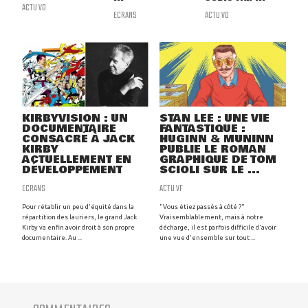
ACTU VO
ECRANS
ACTU VO
KIRBYVISION : UN
STAN LEE : UNE VIE
DOCUMENTAIRE
FANTASTIQUE :
CONSACRÉ À JACK
HUGINN & MUNINN
KIRBY
PUBLIE LE ROMAN
ACTUELLEMENT EN
GRAPHIQUE DE TOM
DÉVELOPPEMENT
SCIOLI SUR LE ...
ECRANS
ACTU VF
Pour rétablir un peu d'équité dans la
"Vous étiez passés à côté ?"
répartition des lauriers, le grand Jack
Vraisemblablement, mais à notre
Kirby va enfin avoir droit à son propre
décharge, il est parfois difficile d'avoir
documentaire. Au ...
une vue d'ensemble sur tout ...