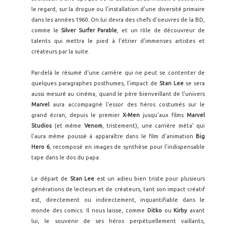
le regard, sur la drogue ou l'installation d'une diversité primaire
dans les années 1960. On lui devra des chefs d'oeuvres de la BD,
comme le
Silver Surfer Parable
, et un rôle de découvreur de
talents qui mettra le pied à l'étrier d'immenses artistes et
créateurs par la suite.
Par-delà le résumé d'une carrière qui ne peut se contenter de
quelques paragraphes posthumes, l'impact de
Stan Lee
se sera
aussi mesuré au cinéma, quand le père bienveillant de l'univers
Marvel
aura accompagné l'essor des héros costumés sur le
grand écran, depuis le premier
X-Men
jusqu'aux films
Marvel
Studios
(et même
Venom
, tristement), une carrière méta' qui
l'aura même poussé à apparaître dans le film d'animation
Big
Hero 6
, recomposé en images de synthèse pour l'indispensable
tape dans le dos du papa.
Le départ de
Stan Lee
est un adieu bien triste pour plusieurs
générations de lecteurs et de créateurs, tant son impact créatif
est, directement ou indirectement, inquantifiable dans le
monde des comics. Il nous laisse, comme
Ditko
ou
Kirby
avant
lui, le souvenir de ses héros perpétuellement vaillants,