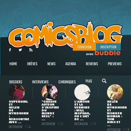
CONNEXION
INSCRIPTION
HOME
BRÈVES
NEWS
AGENDA
REVIEWS
PREVIEWS
PLUS
DOSSIERS
INTERVIEWS
CHRONIQUES
SUPERGIRL
"CHAQUE
L'AMOUR
HELEN
ET
AUTEUR
ET LA
DE
HELEN
S'INSPIRE
VERMINE
WYNDHORN
DE
DU
: WILL
ET
WYNDHORN
MONDE
MCPHAIL,
WONDER
:
RÉEL" :
OU L'ART
WOMAN :
RENCONTRE
...
DE ...
TOM
AVEC ...
KING ET
INTERVIEW
INTERVIEW
1
1
...
INTERVIEW
4
INTERVIEW
3