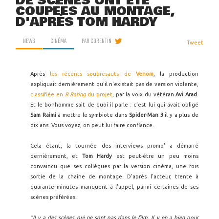
DE SCÈNES ONT ÉTÉ
COUPÉES AU MONTAGE,
D'APRÈS TOM HARDY
NEWS
CINÉMA
PAR
CORENTIN
Tweet
Après
les récents soubresauts de
Venom
, la production
expliquait dernièrement qu'il n'existait pas de version violente,
classifiée en
R Rating
du projet
, par la voix du vétéran
Avi Arad
.
Et le bonhomme sait de quoi il parle : c'est lui qui avait obligé
Sam Raimi
à mettre le symbiote dans
Spider-Man 3
il y a plus de
dix ans. Vous voyez, on peut lui faire confiance.
Cela étant, la tournée des interviews promo' a démarré
dernièrement, et
Tom Hardy
est peut-être un peu moins
convaincu que ses collègues par la version cinéma, une fois
sortie de la chaîne de montage. D'après l'acteur, trente à
quarante minutes manquent à l'appel, parmi certaines de ses
scènes préférées.
"Il y a des scènes qui ne sont pas dans le film. Il y en a bien pour