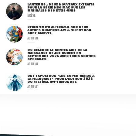
LANTERNS : DEUX NOUVEAUX EXTRAITS
POUR LA SÉRIE HBO MAX SUR LES
MATINALES DES ETATS-UNIS
BRÈVE
KEVIN SMITH AU TRAVAIL SUR DEUX
AUTRES NUMÉROS JAY & SILENT BOB
CHEZ MARVEL
ACTU VO
DC CÉLÈBRE LE CENTENAIRE DE LA
NAISSANCE DE JOE KUBERT EN
SEPTEMBRE 2026 AVEC TROIS SORTIES
SPÉCIALES
ACTU VO
UNE EXPOSITION "LES SUPER-HÉROS À
LA FRANÇAISE" POUR L'ÉDITION 2026
DU FESTIVAL HYPERMONDES
ACTU VF