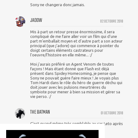
Sony ne changera donc jamais.
JADOW
02 OCTOBRE 2018
Mis à part un retour presse énormissime, il sera
compliqué de me faire aller voir un film qui d'une
part m'emballait moyen et d'autre part a son acteur
principal (que j'adore) qui commence à pointer du
doigt certains éléments castrateurs pour
l'oeuvre/l'histoire en elle même... :/
Moi j'aurais préféré un Agent Venom de toutes
façons ! Mais étant donné que Flash est déjà
présent dans Spidey Homecoming, je pense que
Sony ne pouvait guère faire mieux ! Je voyais plus
Tom Hardi dans le rôle du héro de guerre déchu qui
doit jouer avec les pulsions meurtrières du
symbiote pour mener à bien sa mission et gérer sa
vie perso. :/
THE BATMAN
01 OCTOBRE 2018
C'est quand même très semblable au cas Leto après
Suicide Squad, non ?