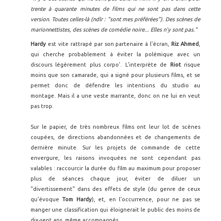
trente à quarante minutes de films qui ne sont pas dans cette
version. Toutes celles-là (ndlr : "sont mes préférées"). Des scènes de
marionnettistes, des scènes de comédie noire... Elles n'y sont pas."
Hardy
est vite rattrapé par son partenaire à l'écran,
Riz Ahmed
,
qui cherche probablement à éviter la polémique avec un
discours légèrement plus corpo'. L'interprète de
Riot
risque
moins que son camarade, qui a signé pour plusieurs films, et se
permet donc de défendre les intentions du studio au
montage. Mais il a une veste marrante, donc on ne lui en veut
pas trop.
Sur le papier, de très nombreux films ont leur lot de scènes
coupées, de directions abandonnées et de changements de
dernière minute. Sur les projets de commande de cette
envergure, les raisons invoquées ne sont cependant pas
valables : raccourcir la durée du film au maximum pour proposer
plus de séances chaque jour, éviter de diluer un
"divertissement" dans des effets de style (du genre de ceux
qu'évoque
Tom Hardy
), et, en l'occurrence, pour ne pas se
manger une classification qui éloignerait le public des moins de
dix-sept ans, même accompagnés.