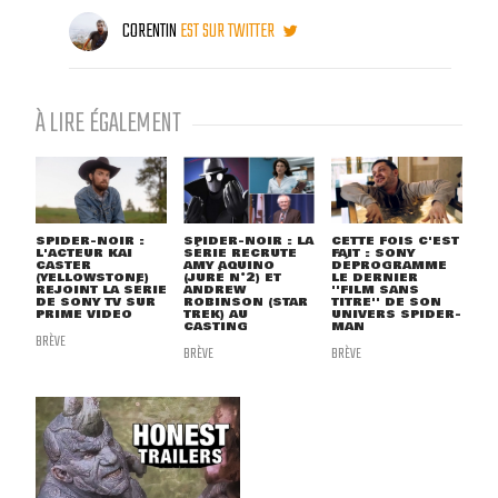
CORENTIN
EST SUR TWITTER
À LIRE ÉGALEMENT
SPIDER-NOIR :
SPIDER-NOIR : LA
CETTE FOIS C'EST
L'ACTEUR KAI
SÉRIE RECRUTE
FAIT : SONY
CASTER
AMY AQUINO
DÉPROGRAMME
(YELLOWSTONE)
(JURÉ N°2) ET
LE DERNIER
REJOINT LA SÉRIE
ANDREW
''FILM SANS
DE SONY TV SUR
ROBINSON (STAR
TITRE'' DE SON
PRIME VIDEO
TREK) AU
UNIVERS SPIDER-
CASTING
MAN
BRÈVE
BRÈVE
BRÈVE