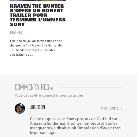
KRAVEN THE HUNTER
S'OFFRE UN HONEST
TRAILER POUR
TERMINER L'UNIVERS
SONY
TRASHBAG
Tradition oblige, au sortir d'une année
chargée, le film Kraven the Hunter de
J.C. Chandor est passé sur la table
d'opération des ...
COMMENTAIRES
(
3
)
Vous devez être connecté pour participer
JHUDSON
21 OCTOBRE 2018
Ca me rappelle les mêmes propos de Garfield sur
Amazing Spiderman 2 sur les nombreuses scénes
manquantes, il disait avoir l'impréssion d'avoir trahi
le personnage.