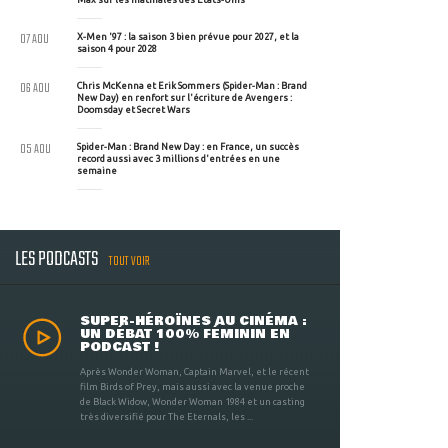
07 AOU
X-Men '97 : la saison 3 bien prévue pour 2027, et la
saison 4 pour 2028
06 AOU
Chris McKenna et Erik Sommers (Spider-Man : Brand
New Day) en renfort sur l'écriture de Avengers :
Doomsday et Secret Wars
05 AOU
Spider-Man : Brand New Day : en France, un succès
record aussi avec 3 millions d'entrées en une
semaine
LES PODCASTS
TOUT VOIR
SUPER-HÉROÏNES AU CINÉMA :
UN DÉBAT 100% FÉMININ EN
PODCAST !
Après Wonder Woman, Captain Marvel, et le récent
film Birds of Prey, mais aussi avec la venue proche
de Black Widow, Wonder Woman 1984 et un casting
très diversifié pour The Eternals, les ...