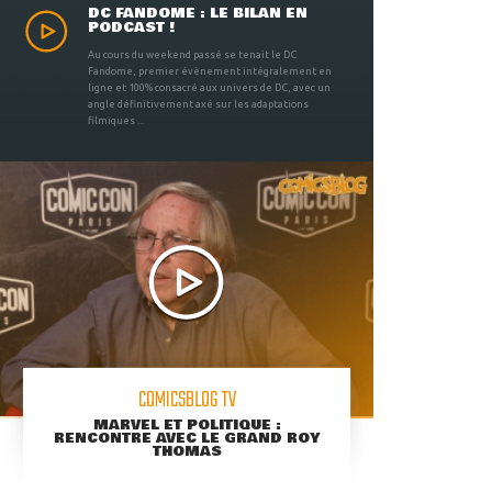
DC FANDOME : LE BILAN EN
PODCAST !
Au cours du weekend passé se tenait le DC
Fandome, premier évènement intégralement en
ligne et 100% consacré aux univers de DC, avec un
angle définitivement axé sur les adaptations
filmiques ...
COMICSBLOG TV
MARVEL ET POLITIQUE :
RENCONTRE AVEC LE GRAND ROY
THOMAS