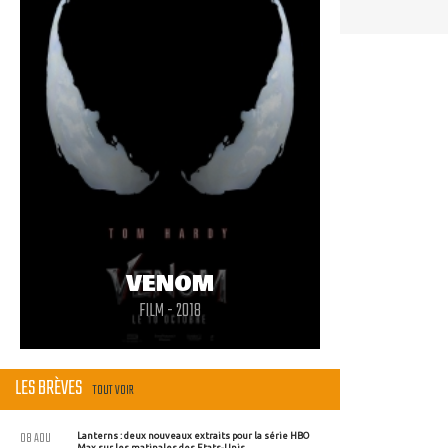
VENOM
FILM - 2018
LES BRÈVES
TOUT VOIR
08 AOU
Lanterns : deux nouveaux extraits pour la série HBO
Max sur les matinales des Etats-Unis