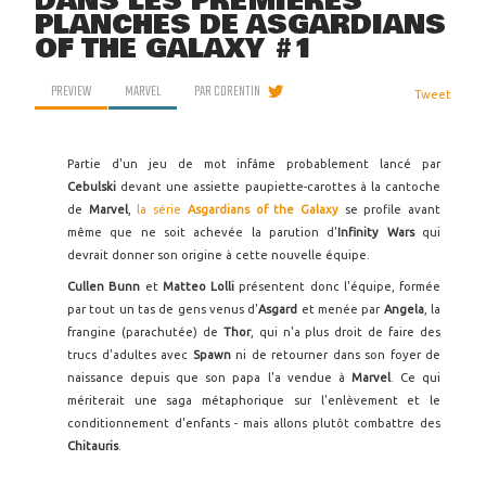
DANS LES PREMIÈRES
PLANCHES DE ASGARDIANS
OF THE GALAXY #1
PREVIEW
MARVEL
PAR
CORENTIN
Tweet
Partie d'un jeu de mot infâme probablement lancé par
Cebulski
devant une assiette paupiette-carottes à la cantoche
de
Marvel
,
la série
Asgardians of the Galaxy
se profile avant
même que ne soit achevée la parution d'
Infinity Wars
qui
devrait donner son origine à cette nouvelle équipe.
Cullen Bunn
et
Matteo Lolli
présentent donc l'équipe, formée
par tout un tas de gens venus d'
Asgard
et menée par
Angela
, la
frangine (parachutée) de
Thor
, qui n'a plus droit de faire des
trucs d'adultes avec
Spawn
ni de retourner dans son foyer de
naissance depuis que son papa l'a vendue à
Marvel
. Ce qui
mériterait une saga métaphorique sur l'enlèvement et le
conditionnement d'enfants - mais allons plutôt combattre des
Chitauris
.