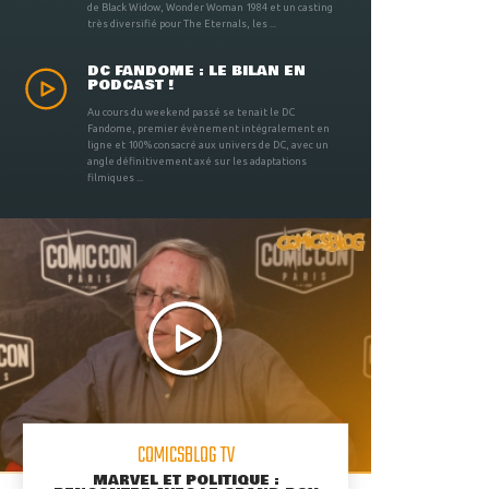
de Black Widow, Wonder Woman 1984 et un casting
très diversifié pour The Eternals, les ...
DC FANDOME : LE BILAN EN
PODCAST !
Au cours du weekend passé se tenait le DC
Fandome, premier évènement intégralement en
ligne et 100% consacré aux univers de DC, avec un
angle définitivement axé sur les adaptations
filmiques ...
COMICSBLOG TV
MARVEL ET POLITIQUE :