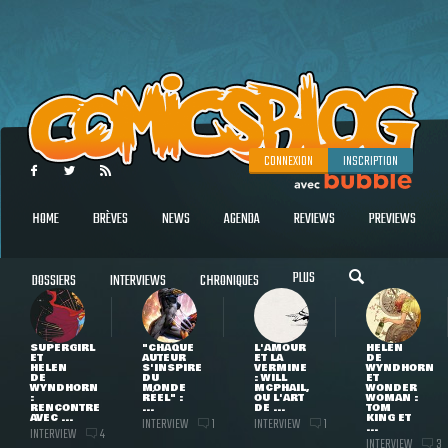
CONNEXION
INSCRIPTION
HOME
BRÈVES
NEWS
AGENDA
REVIEWS
PREVIEWS
PLUS
DOSSIERS
INTERVIEWS
CHRONIQUES
SUPERGIRL
"CHAQUE
L'AMOUR
HELEN
ET
AUTEUR
ET LA
DE
HELEN
S'INSPIRE
VERMINE
WYNDHORN
DE
DU
: WILL
ET
WYNDHORN
MONDE
MCPHAIL,
WONDER
:
RÉEL" :
OU L'ART
WOMAN :
RENCONTRE
...
DE ...
TOM
AVEC ...
KING ET
INTERVIEW
INTERVIEW
1
1
...
INTERVIEW
4
INTERVIEW
3