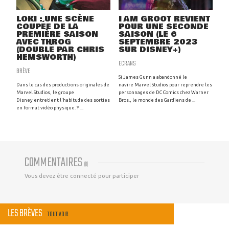
LOKI : UNE SCÈNE
I AM GROOT REVIENT
COUPÉE DE LA
POUR UNE SECONDE
PREMIÈRE SAISON
SAISON (LE 6
AVEC THROG
SEPTEMBRE 2023
(DOUBLÉ PAR CHRIS
SUR DISNEY+)
HEMSWORTH)
ECRANS
BRÈVE
Si James Gunn a abandonné le
Dans le cas des productions originales de
navire Marvel Studios pour reprendre les
Marvel Studios, le groupe
personnages de DC Comics chez Warner
Disney entretient l'habitude des sorties
Bros., le monde des Gardiens de ...
en format vidéo physique. Y ...
COMMENTAIRES
(
0
)
Vous devez être connecté pour participer
LES BRÈVES
TOUT VOIR