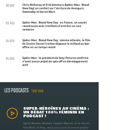
06 AOU
Chris McKenna et Erik Sommers (Spider-Man : Brand
New Day) en renfort sur l'écriture de Avengers :
Doomsday et Secret Wars
05 AOU
Spider-Man : Brand New Day : en France, un succès
record aussi avec 3 millions d'entrées en une
semaine
04 AOU
Spider-Man : Brand New Day : comme attendu, le film
de Destin Daniel Cretton dépasse le milliard au box-
office en un temps record
04 AOU
Spider-Man : le président de Sony Pictures confirme
n'avoir aucun projet de spin-off en développement
actif
LES PODCASTS
TOUT VOIR
SUPER-HÉROÏNES AU CINÉMA :
UN DÉBAT 100% FÉMININ EN
PODCAST !
Après Wonder Woman, Captain Marvel, et le récent
film Birds of Prey, mais aussi avec la venue proche