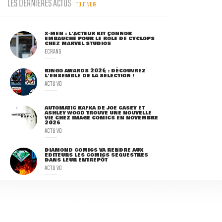
LES DERNIÈRES ACTUS
TOUT VOIR
X-MEN : L'ACTEUR KIT CONNOR
EMBAUCHÉ POUR LE RÔLE DE CYCLOPS
CHEZ MARVEL STUDIOS
ECRANS
RINGO AWARDS 2026 : DÉCOUVREZ
L'ENSEMBLE DE LA SÉLECTION !
ACTU VO
AUTOMATIC KAFKA DE JOE CASEY ET
ASHLEY WOOD TROUVE UNE NOUVELLE
VIE CHEZ IMAGE COMICS EN NOVEMBRE
2026
ACTU VO
DIAMOND COMICS VA RENDRE AUX
ÉDITEURS LES COMICS SÉQUESTRÉS
DANS LEUR ENTREPÔT
ACTU VO