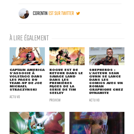
CORENTIN
EST SUR TWITTER
À LIRE ÉGALEMENT
CAPTAIN AMERICA
ROGUE EST DE
SHEPHERDS :
S'ASSOCIE À
RETOUR DANS LE
L'ACTEUR SEAN
VOLSTAGG DANS
SAVAGE LAND
GUNN SE LANCE
LES PAGES DU
DANS LES
DANS LES
TEAM-UP DE JOE
PREMIÈRES
COMICS AVEC UN
MICHAEL
PAGES DE LA
ROMAN
STRACZYNSKI
SÉRIE DE TIM
GRAPHIQUE CHEZ
SEELEY
DYNAMITE
ACTU VO
PREVIEW
ACTU VO