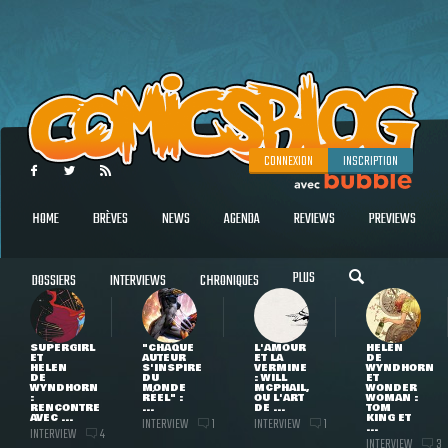
CONNEXION
INSCRIPTION
HOME
BRÈVES
NEWS
AGENDA
REVIEWS
PREVIEWS
PLUS
DOSSIERS
INTERVIEWS
CHRONIQUES
SUPERGIRL
"CHAQUE
L'AMOUR
HELEN
ET
AUTEUR
ET LA
DE
HELEN
S'INSPIRE
VERMINE
WYNDHORN
DE
DU
: WILL
ET
WYNDHORN
MONDE
MCPHAIL,
WONDER
:
RÉEL" :
OU L'ART
WOMAN :
RENCONTRE
...
DE ...
TOM
AVEC ...
KING ET
INTERVIEW
INTERVIEW
1
1
...
INTERVIEW
4
INTERVIEW
3