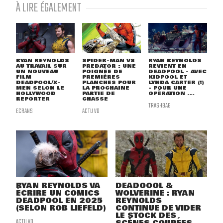
À LIRE ÉGALEMENT
RYAN REYNOLDS
SPIDER-MAN VS
RYAN REYNOLDS
AU TRAVAIL SUR
PREDATOR : UNE
REVIENT EN
UN NOUVEAU
POIGNÉE DE
DEADPOOL - AVEC
FILM
PREMIÈRES
KIDPOOL ET
DEADPOOL/X-
PLANCHES POUR
LYNDA CARTER (!)
MEN SELON LE
LA PROCHAINE
- POUR UNE
HOLLYWOOD
PARTIE DE
OPÉRATION ...
REPORTER
CHASSE
TRASHBAG
ECRANS
ACTU VO
RYAN REYNOLDS VA
DEADOOOL &
ÉCRIRE UN COMICS
WOLVERINE : RYAN
DEADPOOL EN 2025
REYNOLDS
(SELON ROB LIEFELD)
CONTINUE DE VIDER
LE STOCK DES
ACTU VO