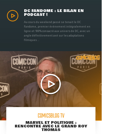
DC FANDOME : LE BILAN EN
PODCAST !
Au cours du weekend passé se tenait le DC
Fandome, premier évènement intégralement en
ligne et 100% consacré aux univers de DC, avec un
angle définitivement axé sur les adaptations
filmiques ...
COMICSBLOG TV
MARVEL ET POLITIQUE :
RENCONTRE AVEC LE GRAND ROY
THOMAS