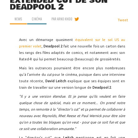
EXTENDED CUT DE SON
DEADPOOL 2
NEWS
CINÉMA
PAR
ARNO KIKOO
Tweet
Avec un démarrage quasiment
équivalent sur le sol US au
premier volet
,
Deadpool 2
fait une nouvelle fois un carton dans
les rangs des films adaptés de comics, et notamment avec son
Rated-R qui lui permet beaucoup (beaucoup) de grossièretés.
Mais les outrances pourraient être encore plus nombreuses
qu'à l'arrivée du
cut
pour le cinéma, puisque dans une interview
toute récente,
David Leitch
explique que ses équipes sont en
train de travailler sur une version longue de
Deadpool 2
.
"Il y a une version étendue. Et je pense qu'ils veulent en faire
quelque chose de spécial, mais en ce moment... On prend notre
temps, on remonte à la "director's cut" et ça permet de collaborer à
nouveau avec Reynolds, Rhet Reese et Paul Wernick pour être sûre
qu'on a toutes les blagues qu'on veut - pour que ce soit fun et que
ce soit une collaboration amusante."
La "director's cut" que
Leitch
mentionne est en fait une