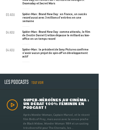
Doomsday et Secret Wars
05 AOU
Spider-Man : Brand New Day : en France, un succès
record aussi avec 3 millions d'entrées en une
semaine
04 AOU
Spider-Man : Brand New Day : comme attendu, le film
de Destin Daniel Cretton dépasse le milliard au box-
office en un temps record
04 AOU
Spider-Man : le président de Sony Pictures confirme
n'avoir aucun projet de spin-off en développement
actif
LES PODCASTS
TOUT VOIR
SUPER-HÉROÏNES AU CINÉMA :
UN DÉBAT 100% FÉMININ EN
PODCAST !
Après Wonder Woman, Captain Marvel, et le récent
film Birds of Prey, mais aussi avec la venue proche
de Black Widow, Wonder Woman 1984 et un casting
très diversifié pour The Eternals, les ...