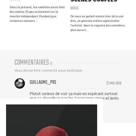
SCÈNES COUPÉES
BRÈVE
Dans le présent, les vedettes aussi font
des comics. Et pas seulement sur le
marché indépendant. Pendant que
On vous en parlait encore hier (et à vrai
certaines maisons ...
dire, on pourrait même copier/coller
l'article) : dans le registre des comédies,
plus ouvert ...
COMMENTAIRES
(
1
)
Vous devez être connecté pour participer
GUILLAUME_PRS
22 MAI 2018
Plutot curieux de voir ça mais en espérant surtout
que ça alourdisse pas les 2 passages creux et lents
du films