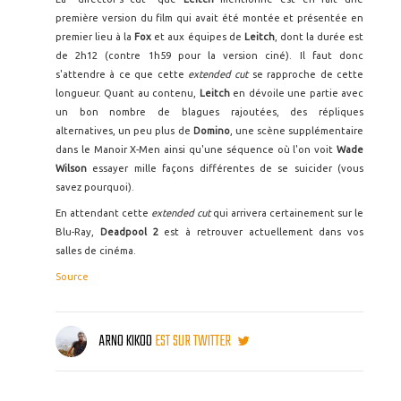
première version du film qui avait été montée et présentée en
premier lieu à la
Fox
et aux équipes de
Leitch
, dont la durée est
de 2h12 (contre 1h59 pour la version ciné). Il faut donc
s'attendre à ce que cette
extended cut
se rapproche de cette
longueur. Quant au contenu,
Leitch
en dévoile une partie avec
un bon nombre de blagues rajoutées, des répliques
alternatives, un peu plus de
Domino
, une scène supplémentaire
dans le Manoir X-Men ainsi qu'une séquence où l'on voit
Wade
Wilson
essayer mille façons différentes de se suicider (vous
savez pourquoi).
En attendant cette
extended cut
qui arrivera certainement sur le
Blu-Ray,
Deadpool 2
est à retrouver actuellement dans vos
salles de cinéma.
Source
ARNO KIKOO
EST SUR TWITTER