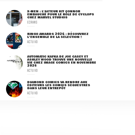
X-MEN : L'ACTEUR KIT CONNOR
EMBAUCHÉ POUR LE RÔLE DE CYCLOPS
CHEZ MARVEL STUDIOS
ECRANS
RINGO AWARDS 2026 : DÉCOUVREZ
L'ENSEMBLE DE LA SÉLECTION !
ACTU VO
AUTOMATIC KAFKA DE JOE CASEY ET
ASHLEY WOOD TROUVE UNE NOUVELLE
VIE CHEZ IMAGE COMICS EN NOVEMBRE
2026
ACTU VO
DIAMOND COMICS VA RENDRE AUX
ÉDITEURS LES COMICS SÉQUESTRÉS
DANS LEUR ENTREPÔT
ACTU VO