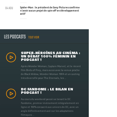
04 AOU
Spider-Man : le président de Sony Pictures confirme
n'avoir aucun projet de spin-off en développement
actif
LES PODCASTS
TOUT VOIR
SUPER-HÉROÏNES AU CINÉMA :
UN DÉBAT 100% FÉMININ EN
PODCAST !
Après Wonder Woman, Captain Marvel, et le récent
film Birds of Prey, mais aussi avec la venue proche
de Black Widow, Wonder Woman 1984 et un casting
très diversifié pour The Eternals, les ...
DC FANDOME : LE BILAN EN
PODCAST !
Au cours du weekend passé se tenait le DC
Fandome, premier évènement intégralement en
ligne et 100% consacré aux univers de DC, avec un
angle définitivement axé sur les adaptations
filmiques ...