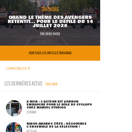
TRASHBAG
QUAND LE THÈME DES AVENGERS
RETENTIT... POUR LE DÉFILÉ DU 14
JUILLET 2026
PAR
ARNO KIKOO
VOIR TOUS LES ARTICLES TRASHBAG
COMICSBLOG.fr
LES DERNIÈRES ACTUS
TOUT VOIR
X-MEN : L'ACTEUR KIT CONNOR
EMBAUCHÉ POUR LE RÔLE DE CYCLOPS
CHEZ MARVEL STUDIOS
ECRANS
RINGO AWARDS 2026 : DÉCOUVREZ
L'ENSEMBLE DE LA SÉLECTION !
ACTU VO