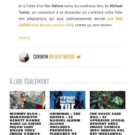
Et si l'idée d'un film
Fathom
ravira les nombreux fans de
Michael
Turner
, on commence à se demander où s'arrêtera cette folie
des adaptations, qui aura (arbitrairement) décidé
que
Rob
Liefeld
était devenu cool en 2018
, comme ça, sans raisons.
Source
CORENTIN
EST SUR TWITTER
À LIRE ÉGALEMENT
MOMMY BLOG :
CRIMINAL : THE
THE VOICE SAID
MARGUERITTE
KNIVES : LE
KILL : SI
BENETT DONNE
NOUVEL ALBUM
SPURRIER (CODA)
DANS LA SATIRE
ALIGNE
REVIENT CHEZ
FAÇON LADY
QUELQUES
IMAGE COMICS
KILLER CHEZ
PREMIÈRES
AVEC VANESA DEL
IMAGE COMICS
PLANCHES DE
REY (REDLANDS)