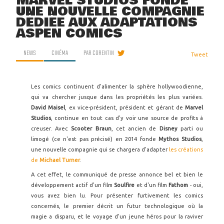
MARVEL STUDIOS FONDE
UNE NOUVELLE COMPAGNIE
DÉDIÉE AUX ADAPTATIONS
ASPEN COMICS
NEWS
CINÉMA
PAR
CORENTIN
Tweet
Les comics continuent d'alimenter la sphère hollywoodienne,
qui va chercher jusque dans les propriétés les plus variées.
David Maisel
, ex vice-président, président et gérant de
Marvel
Studios
, continue en tout cas d'y voir une source de profits à
creuser. Avec
Scooter Braun
, cet ancien de
Disney
parti ou
limogé (ce n'est pas précisé) en 2014 fonde
Mythos Studios
,
une nouvelle compagnie qui se chargera d'adapter
les créations
de
Michael Turner
.
A cet effet, le communiqué de presse annonce bel et bien le
développement actif d'un film
Soulfire
et d'un film
Fathom
- oui,
vous avez bien lu. Pour présenter furtivement les comics
concernés, le premier décrit un futur technologique où la
magie a disparu, et le voyage d'un jeune héros pour la raviver