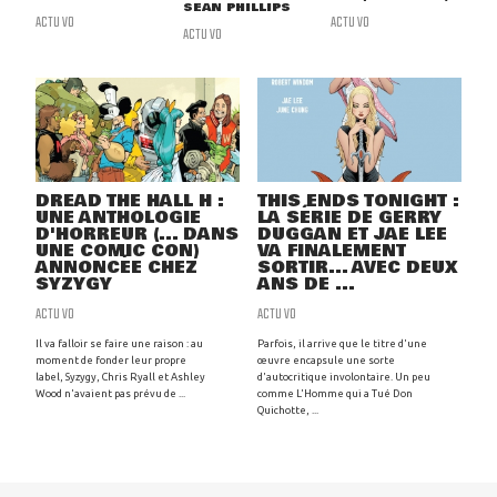
SEAN PHILLIPS
ACTU VO
ACTU VO
ACTU VO
DREAD THE HALL H :
THIS ENDS TONIGHT :
UNE ANTHOLOGIE
LA SÉRIE DE GERRY
D'HORREUR (... DANS
DUGGAN ET JAE LEE
UNE COMIC CON)
VA FINALEMENT
ANNONCÉE CHEZ
SORTIR... AVEC DEUX
SYZYGY
ANS DE ...
ACTU VO
ACTU VO
Il va falloir se faire une raison : au
Parfois, il arrive que le titre d'une
moment de fonder leur propre
œuvre encapsule une sorte
label, Syzygy, Chris Ryall et Ashley
d'autocritique involontaire. Un peu
Wood n'avaient pas prévu de ...
comme L'Homme qui a Tué Don
Quichotte, ...