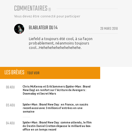
COMMENTAIRES
(
1
)
Vous devez être connecté pour participer
BLABLATEUR DU 14
29 MARS 2018
Liefeld a toujours été cool, à sa façon
probablement, néanmoins toujours
cool...Hehehehehehehehehehe.
LES BRÈVES
TOUT VOIR
06 AOU
Chris McKenna et Erik Sommers (Spider-Man : Brand
New Day) en renfort sur l'écriture de Avengers :
Doomsday et Secret Wars
05 AOU
Spider-Man : Brand New Day : en France, un succès
record aussi avec 3 millions d'entrées en une
semaine
04 AOU
Spider-Man : Brand New Day : comme attendu, le film
de Destin Daniel Cretton dépasse le milliard au box-
office en un temps record