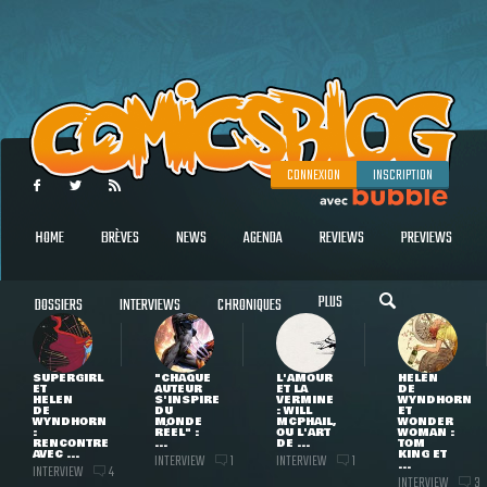
CONNEXION
INSCRIPTION
HOME
BRÈVES
NEWS
AGENDA
REVIEWS
PREVIEWS
PLUS
DOSSIERS
INTERVIEWS
CHRONIQUES
SUPERGIRL
"CHAQUE
L'AMOUR
HELEN
ET
AUTEUR
ET LA
DE
HELEN
S'INSPIRE
VERMINE
WYNDHORN
DE
DU
: WILL
ET
WYNDHORN
MONDE
MCPHAIL,
WONDER
:
RÉEL" :
OU L'ART
WOMAN :
RENCONTRE
...
DE ...
TOM
AVEC ...
KING ET
INTERVIEW
INTERVIEW
1
1
...
INTERVIEW
4
INTERVIEW
3