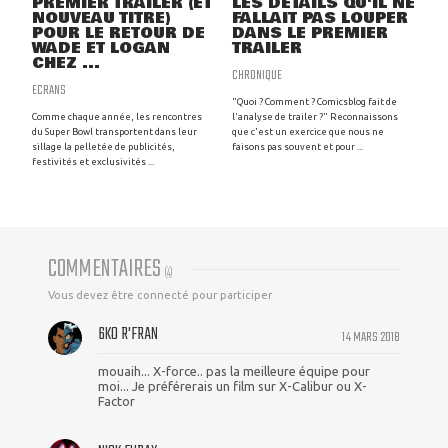
PREMIER TRAILER (ET
LES DÉTAILS QU'IL NE
NOUVEAU TITRE)
FALLAIT PAS LOUPER
POUR LE RETOUR DE
DANS LE PREMIER
WADE ET LOGAN
TRAILER
CHEZ ...
CHRONIQUE
ECRANS
"Quoi ? Comment ? Comicsblog fait de
Comme chaque année, les rencontres
l'analyse de trailer ?" Reconnaissons
du Super Bowl transportent dans leur
que c'est un exercice que nous ne
sillage la pelletée de publicités,
faisons pas souvent et pour ...
festivités et exclusivités ...
COMMENTAIRES
(
4
)
Vous devez être connecté pour participer
6KO R'FRAN
14 MARS 2018
mouaih... X-force.. pas la meilleure équipe pour
moi... Je préférerais un film sur X-Calibur ou X-
Factor