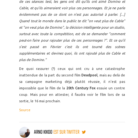
de ces séances test, les gens ont dit qu'ils ont aimé Domino et
Cable, et qu'ils aimeraient voir plus ces personnages. Et je ne parle
évidemment pas de ce dont on n'est pas autorisé à parler. [...]
Quand tout le monde dans le public te dit "on veut plus de Cable"
et "on veut plus de Domino", la décision intelligente pour un studio,
surtout avec toute la compétition, est de se demander "comment
peut-on faire pour rajouter plus de ces personnages ?". Et ce qu'il
s'est passé en Février c'est ils ont tourné des scènes
supplémentaires et devinez quoi, ils ont rajouté plus de Cable et
plus de Domino."
De quoi rassurer (?) ceux qui ont cru à une catastrophe
inattendue de la part du second film
Deadpool
, mais au delà de
sa campagne marketing déjà plutôt réussie, il n'est pas
impossible que le film de la
20th Century Fox
essuie un contre
coup. Mais pour en attester, il faudra voir le film lors de sa
sortie, le 16 mai prochain.
Source
ARNO KIKOO
EST SUR TWITTER