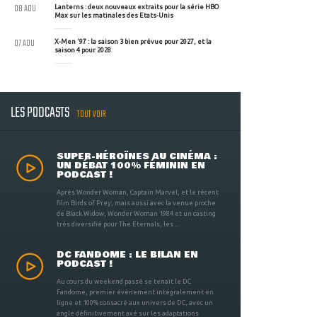
08 AOU
Lanterns : deux nouveaux extraits pour la série HBO
Max sur les matinales des Etats-Unis
07 AOU
X-Men '97 : la saison 3 bien prévue pour 2027, et la
saison 4 pour 2028
LES PODCASTS
TOUT VOIR
SUPER-HÉROÏNES AU CINÉMA :
UN DÉBAT 100% FÉMININ EN
PODCAST !
Après Wonder Woman, Captain Marvel, et le récent
film Birds of Prey, mais aussi avec la venue proche
de Black Widow, Wonder Woman 1984 et un casting
très diversifié pour The Eternals, les ...
DC FANDOME : LE BILAN EN
PODCAST !
Au cours du weekend passé se tenait le DC
Fandome, premier évènement intégralement en
ligne et 100% consacré aux univers de DC, avec un
angle définitivement axé sur les adaptations