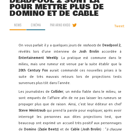
DEADPOOL 2 SONT LÀ
POUR METTRE PLUS DE
DOMINO ET DE CABLE
NEWS
CINÉMA
PAR
ARNO KIKOO
Tweet
On vous parlait il y a quelques jours de
reshoots
de
Deadpool 2
,
révélés lors d'une interview de
Josh Brolin
accordée à
Entertainement Weekly
. La pratique est commune dans le
milieu, mais une rumeur est venue par la suite établir que la
20th Century Fox
aurait commandé ces nouvelles prises à la
suite de très mauvais retours lors de projections tests
survenues plus tôt dans l'année.
Les journalistes de
Collider
, un média fiable dans le milieu, se
sont emparés de l'affaire afin de ne pas laisser les rumeurs se
propager plus que de raison. Ainsi, c'est leur éditeur en chef
Steve Weintraub
qui prend la parole pour expliquer, après avoir
interrogé les personnes aux dites projections test, que
beaucoup ont exprimé un accueil très positif aux personnages
de
Domino
(
Zazie Beetz
) et de
Cable
(
Josh Brolin
) : "
à chacune