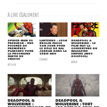
À LIRE ÉGALEMENT
SPIDER-MAN VS
LANTERNS : JOSH
DEADPOOL &
PREDATOR : UNE
BROLIN PASSE
WOLVERINE : LE
POIGNÉE DE
SON TOUR POUR
FILM FAIT LA
PREMIÈRES
LE RÔLE DE HAL
COUVERTURE DU
PLANCHES POUR
JORDAN DANS LA
MAGAZINE
LA PROCHAINE
SÉRIE HBO
EMPIRE (AVEC
PARTIE DE
DOGPOOL)
CHASSE
ECRANS
BRÈVE
ACTU VO
DEADPOOL &
DEADPOOL &
WOLVERINE :
WOLVERINE : TOUT