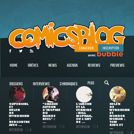
CONNEXION
INSCRIPTION
HOME
BRÈVES
NEWS
AGENDA
REVIEWS
PREVIEWS
PLUS
DOSSIERS
INTERVIEWS
CHRONIQUES
SUPERGIRL
"CHAQUE
L'AMOUR
HELEN
ET
AUTEUR
ET LA
DE
HELEN
S'INSPIRE
VERMINE
WYNDHORN
DE
DU
: WILL
ET
WYNDHORN
MONDE
MCPHAIL,
WONDER
:
RÉEL" :
OU L'ART
WOMAN :
RENCONTRE
...
DE ...
TOM
AVEC ...
KING ET
INTERVIEW
INTERVIEW
1
1
...
INTERVIEW
4
INTERVIEW
3