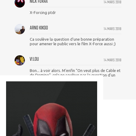
NICK FURAX
14 MARS 2018
X-Forcing ptdr
ARNO KIKOO
14 MARS 2018
Ca soulève la question d'une bonne préparation
pour amener le public vers le film X-Force aussi ;)
V!L0U
14 MARS 2018
Bon... à voir alors. M'enfin "On veut plus de Cable et
de Domino", cela ne soulève pas la question d'un
Deadpool plus oubliable ?