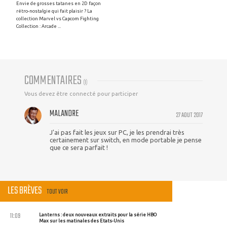
Envie de grosses tatanes en 2D façon
rétro-nostalgie qui fait plaisir ? La
collection Marvel vs Capcom Fighting
Collection : Arcade ...
COMMENTAIRES
(
1
)
Vous devez être connecté pour participer
MALANDRE
27 AOUT 2017
J'ai pas fait les jeux sur PC, je les prendrai très
certainement sur switch, en mode portable je pense
que ce sera parfait !
LES BRÈVES
TOUT VOIR
11:09
Lanterns : deux nouveaux extraits pour la série HBO
Max sur les matinales des Etats-Unis