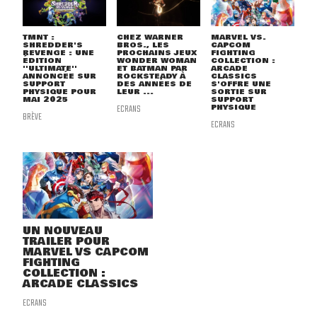
TMNT :
CHEZ WARNER
MARVEL VS.
SHREDDER'S
BROS., LES
CAPCOM
REVENGE : UNE
PROCHAINS JEUX
FIGHTING
ÉDITION
WONDER WOMAN
COLLECTION :
''ULTIMATE''
ET BATMAN PAR
ARCADE
ANNONCÉE SUR
ROCKSTEADY À
CLASSICS
SUPPORT
DES ANNÉES DE
S'OFFRE UNE
PHYSIQUE POUR
LEUR ...
SORTIE SUR
MAI 2025
SUPPORT
ECRANS
PHYSIQUE
BRÈVE
ECRANS
UN NOUVEAU
TRAILER POUR
MARVEL VS CAPCOM
FIGHTING
COLLECTION :
ARCADE CLASSICS
ECRANS