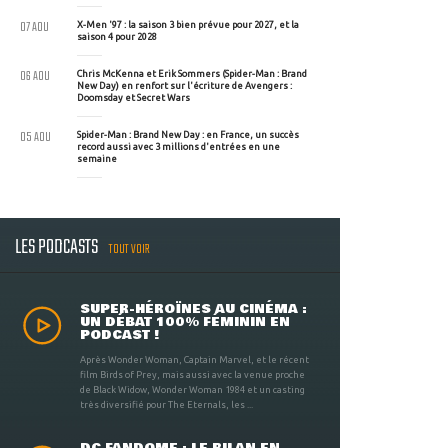
07 AOU
X-Men '97 : la saison 3 bien prévue pour 2027, et la
saison 4 pour 2028
06 AOU
Chris McKenna et Erik Sommers (Spider-Man : Brand
New Day) en renfort sur l'écriture de Avengers :
Doomsday et Secret Wars
05 AOU
Spider-Man : Brand New Day : en France, un succès
record aussi avec 3 millions d'entrées en une
semaine
LES PODCASTS
TOUT VOIR
SUPER-HÉROÏNES AU CINÉMA :
UN DÉBAT 100% FÉMININ EN
PODCAST !
Après Wonder Woman, Captain Marvel, et le récent
film Birds of Prey, mais aussi avec la venue proche
de Black Widow, Wonder Woman 1984 et un casting
très diversifié pour The Eternals, les ...