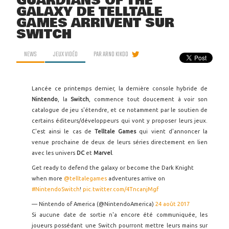
GUARDIANS OF THE
GALAXY DE TELLTALE
GAMES ARRIVENT SUR
SWITCH
NEWS
JEUX VIDÉO
PAR
ARNO KIKOO
Lancée ce printemps dernier, la dernière console hybride de
Nintendo
, la
Switch
, commence tout doucement à voir son
catalogue de jeu s'étendre, et ce notamment par le soutien de
certains éditeurs/développeurs qui vont y proposer leurs jeux.
C'est ainsi le cas de
Telltale Games
qui vient d'annoncer la
venue prochaine de deux de leurs séries directement en lien
avec les univers
DC
et
Marvel
.
Get ready to defend the galaxy or become the Dark Knight
when more
@telltalegames
adventures arrive on
#NintendoSwitch
!
pic.twitter.com/4TncanjMgf
— Nintendo of America (@NintendoAmerica)
24 août 2017
Si aucune date de sortie n'a encore été communiquée, les
joueurs possédant une Switch pourront mettre leurs mains sur