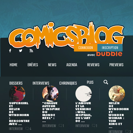
CONNEXION
INSCRIPTION
HOME
BRÈVES
NEWS
AGENDA
REVIEWS
PREVIEWS
PLUS
DOSSIERS
INTERVIEWS
CHRONIQUES
SUPERGIRL
"CHAQUE
L'AMOUR
HELEN
ET
AUTEUR
ET LA
DE
HELEN
S'INSPIRE
VERMINE
WYNDHORN
DE
DU
: WILL
ET
WYNDHORN
MONDE
MCPHAIL,
WONDER
:
RÉEL" :
OU L'ART
WOMAN :
RENCONTRE
...
DE ...
TOM
AVEC ...
KING ET
INTERVIEW
INTERVIEW
1
1
...
INTERVIEW
4
INTERVIEW
3