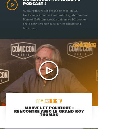
DC FANDOME : LE BILAN EN
PODCAST !
Au cours du weekend passé se tenait le DC
Fandome, premier évènement intégralement en
ligne et 100% consacré aux univers de DC, avec un
angle définitivement axé sur les adaptations
filmiques ...
COMICSBLOG TV
MARVEL ET POLITIQUE :
RENCONTRE AVEC LE GRAND ROY
THOMAS