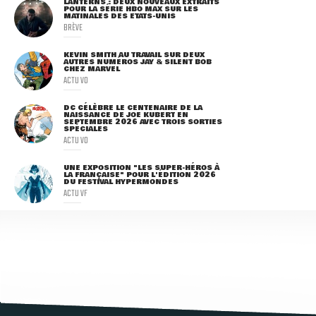
LANTERNS : DEUX NOUVEAUX EXTRAITS
POUR LA SÉRIE HBO MAX SUR LES
MATINALES DES ETATS-UNIS
BRÈVE
KEVIN SMITH AU TRAVAIL SUR DEUX
AUTRES NUMÉROS JAY & SILENT BOB
CHEZ MARVEL
ACTU VO
DC CÉLÈBRE LE CENTENAIRE DE LA
NAISSANCE DE JOE KUBERT EN
SEPTEMBRE 2026 AVEC TROIS SORTIES
SPÉCIALES
ACTU VO
UNE EXPOSITION "LES SUPER-HÉROS À
LA FRANÇAISE" POUR L'ÉDITION 2026
DU FESTIVAL HYPERMONDES
ACTU VF