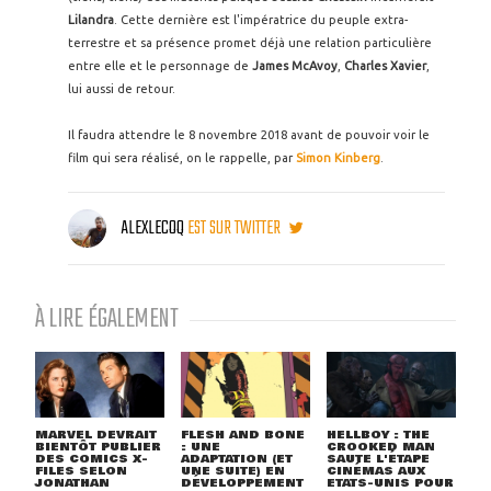
Lilandra
. Cette dernière est l'impératrice du peuple extra-
terrestre et sa présence promet déjà une relation particulière
entre elle et le personnage de
James McAvoy
,
Charles Xavier
,
lui aussi de retour.
Il faudra attendre le 8 novembre 2018 avant de pouvoir voir le
film qui sera réalisé, on le rappelle, par
Simon Kinberg
.
ALEXLECOQ
EST SUR TWITTER
À LIRE ÉGALEMENT
MARVEL DEVRAIT
FLESH AND BONE
HELLBOY : THE
BIENTÔT PUBLIER
: UNE
CROOKED MAN
DES COMICS X-
ADAPTATION (ET
SAUTE L'ÉTAPE
FILES SELON
UNE SUITE) EN
CINÉMAS AUX
JONATHAN
DÉVELOPPEMENT
ETATS-UNIS POUR