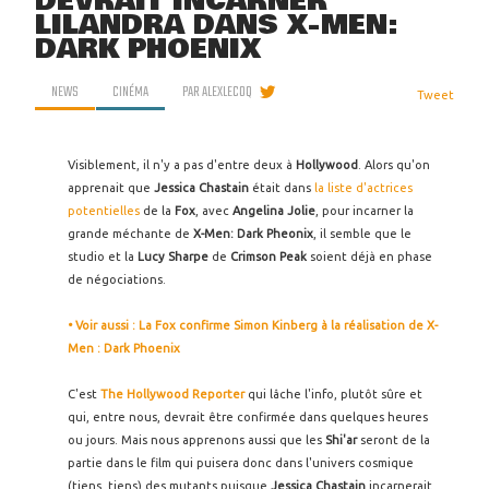
DEVRAIT INCARNER
LILANDRA DANS X-MEN:
DARK PHOENIX
NEWS
CINÉMA
PAR
ALEXLECOQ
Tweet
Visiblement, il n'y a pas d'entre deux à
Hollywood
. Alors qu'on
apprenait que
Jessica Chastain
était dans
la liste d'actrices
potentielles
de la
Fox
, avec
Angelina Jolie
, pour incarner la
grande méchante de
X-Men: Dark Pheonix
, il semble que le
studio et la
Lucy Sharpe
de
Crimson Peak
soient déjà en phase
de négociations.
• Voir aussi : La Fox confirme Simon Kinberg à la réalisation de X-
Men : Dark Phoenix
C'est
The Hollywood Reporter
qui lâche l'info, plutôt sûre et
qui, entre nous, devrait être confirmée dans quelques heures
ou jours. Mais nous apprenons aussi que les
Shi'ar
seront de la
partie dans le film qui puisera donc dans l'univers cosmique
(tiens, tiens) des mutants puisque
Jessica Chastain
incarnerait