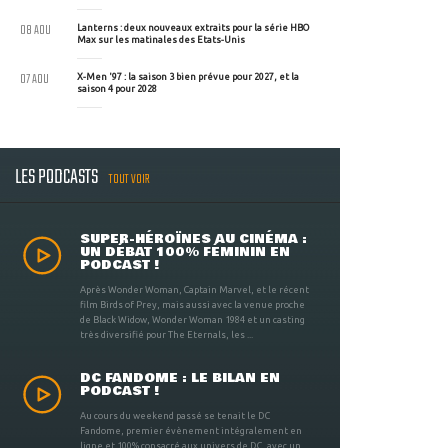
08 AOU
Lanterns : deux nouveaux extraits pour la série HBO
Max sur les matinales des Etats-Unis
07 AOU
X-Men '97 : la saison 3 bien prévue pour 2027, et la
saison 4 pour 2028
LES PODCASTS
TOUT VOIR
SUPER-HÉROÏNES AU CINÉMA :
UN DÉBAT 100% FÉMININ EN
PODCAST !
Après Wonder Woman, Captain Marvel, et le récent
film Birds of Prey, mais aussi avec la venue proche
de Black Widow, Wonder Woman 1984 et un casting
très diversifié pour The Eternals, les ...
DC FANDOME : LE BILAN EN
PODCAST !
Au cours du weekend passé se tenait le DC
Fandome, premier évènement intégralement en
ligne et 100% consacré aux univers de DC, avec un