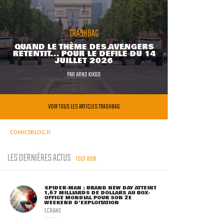
TRASHBAG
QUAND LE THÈME DES AVENGERS
RETENTIT... POUR LE DÉFILÉ DU 14
JUILLET 2026
PAR
ARNO KIKOO
VOIR TOUS LES ARTICLES TRASHBAG
COMICSBLOG.fr
LES DERNIÈRES ACTUS
TOUT VOIR
SPIDER-MAN : BRAND NEW DAY ATTEINT
1,67 MILLIARDS DE DOLLARS AU BOX-
OFFICE MONDIAL POUR SON 2E
WEEKEND D'EXPLOITATION
ECRANS