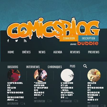
CONNEXION
INSCRIPTION
HOME
BRÈVES
NEWS
AGENDA
REVIEWS
PREVIEWS
PLUS
DOSSIERS
INTERVIEWS
CHRONIQUES
SUPERGIRL
"CHAQUE
L'AMOUR
HELEN
ET
AUTEUR
ET LA
DE
HELEN
S'INSPIRE
VERMINE
WYNDHORN
DE
DU
: WILL
ET
WYNDHORN
MONDE
MCPHAIL,
WONDER
:
RÉEL" :
OU L'ART
WOMAN :
RENCONTRE
...
DE ...
TOM
AVEC ...
KING ET
INTERVIEW
INTERVIEW
1
1
...
INTERVIEW
4
INTERVIEW
3