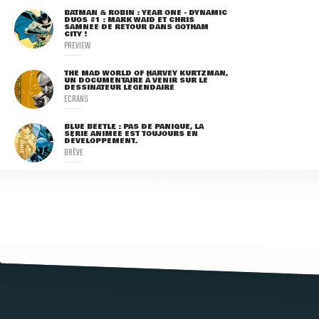
BATMAN & ROBIN : YEAR ONE - DYNAMIC
DUOS #1 : MARK WAID ET CHRIS
SAMNEE DE RETOUR DANS GOTHAM
CITY !
PREVIEW
THE MAD WORLD OF HARVEY KURTZMAN,
UN DOCUMENTAIRE À VENIR SUR LE
DESSINATEUR LÉGENDAIRE
ECRANS
BLUE BEETLE : PAS DE PANIQUE, LA
SÉRIE ANIMÉE EST TOUJOURS EN
DÉVELOPPEMENT.
BRÈVE