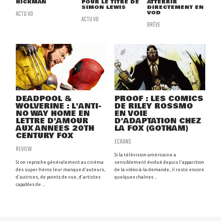
HICKMAN
POUR LE TITRE DE
ATTERRIR
SIMON LEWIS
DIRECTEMENT EN
ACTU VO
VOD
ACTU VO
BRÈVE
DEADPOOL &
PROOF : LES COMICS
WOLVERINE : L'ANTI-
DE RILEY ROSSMO
NO WAY HOME EN
EN VOIE
LETTRE D'AMOUR
D'ADAPTATION CHEZ
AUX ANNÉES 20TH
LA FOX (GOTHAM)
CENTURY FOX
ECRANS
REVIEW
Si la télévision américaine a
Si on reproche généralement au cinéma
sensiblement évolué depuis l'apparition
des super-héros leur manque d'auteurs,
de la vidéo-à-la-demande, il reste encore
d'autrices, de points de vue, d'artistes
quelques chaînes ...
capables de ...