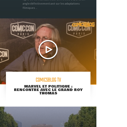
angle définitivement axé sur les adaptations
filmiques ...
COMICSBLOG TV
MARVEL ET POLITIQUE :
RENCONTRE AVEC LE GRAND ROY
THOMAS