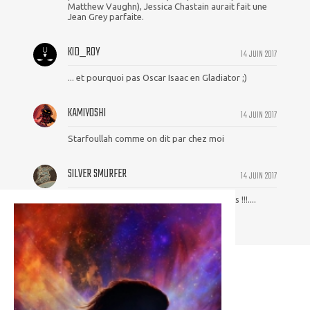
Matthew Vaughn), Jessica Chastain aurait fait une
Jean Grey parfaite.
KID_ROY
14 JUIN 2017
... et pourquoi pas Oscar Isaac en Gladiator ;)
KAMIYOSHI
14 JUIN 2017
Starfoullah comme on dit par chez moi
SILVER SMURFER
14 JUIN 2017
Va-t'en Jessica, tant qu'il est encore temps !!!....