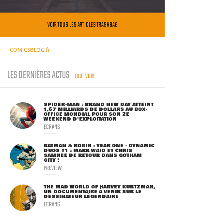
VOIR TOUS LES ARTICLES TRASHBAG
COMICSBLOG.fr
LES DERNIÈRES ACTUS
TOUT VOIR
SPIDER-MAN : BRAND NEW DAY ATTEINT
1,67 MILLIARDS DE DOLLARS AU BOX-
OFFICE MONDIAL POUR SON 2E
WEEKEND D'EXPLOITATION
ECRANS
BATMAN & ROBIN : YEAR ONE - DYNAMIC
DUOS #1 : MARK WAID ET CHRIS
SAMNEE DE RETOUR DANS GOTHAM
CITY !
PREVIEW
THE MAD WORLD OF HARVEY KURTZMAN,
UN DOCUMENTAIRE À VENIR SUR LE
DESSINATEUR LÉGENDAIRE
ECRANS