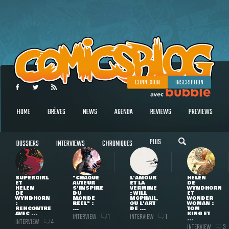
CONNEXION
INSCRIPTION
HOME
BRÈVES
NEWS
AGENDA
REVIEWS
PREVIEWS
PLUS
DOSSIERS
INTERVIEWS
CHRONIQUES
SUPERGIRL
"CHAQUE
L'AMOUR
HELEN
ET
AUTEUR
ET LA
DE
HELEN
S'INSPIRE
VERMINE
WYNDHORN
DE
DU
: WILL
ET
WYNDHORN
MONDE
MCPHAIL,
WONDER
:
RÉEL" :
OU L'ART
WOMAN :
RENCONTRE
...
DE ...
TOM
AVEC ...
KING ET
INTERVIEW
INTERVIEW
1
1
...
INTERVIEW
4
INTERVIEW
3