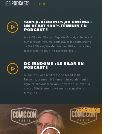
LES PODCASTS
TOUT VOIR
SUPER-HÉROÏNES AU CINÉMA :
UN DÉBAT 100% FÉMININ EN
PODCAST !
Après Wonder Woman, Captain Marvel, et le récent
film Birds of Prey, mais aussi avec la venue proche
de Black Widow, Wonder Woman 1984 et un casting
très diversifié pour The Eternals, les ...
DC FANDOME : LE BILAN EN
PODCAST !
Au cours du weekend passé se tenait le DC
Fandome, premier évènement intégralement en
ligne et 100% consacré aux univers de DC, avec un
angle définitivement axé sur les adaptations
filmiques ...