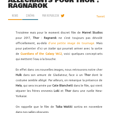
ALLÉCHANTS POUR THOR :
RAGNAROK
NEWS
CINÉMA
PAR
REPUBL33K
Tweet
Troisième mais pour le moment discret film de
Marvel Studios
pour 2017,
Thor : Ragnarok
ne s'est toujours pas dévoilé
officiellement, au-delà
d'une petite image de tournage
. Mais
pour patienter d'ici un
trailer
qui pourrait arriver avec la sortie
de
Guardians of the Galaxy Vol.2
, voici quelques concept-arts
qui mettent l'eau à la bouche.
En effet dans ces nouvelles images, nous retrouvons notre cher
Hulk
dans son armure de Gladiateur, face à un
Thor
dont le
costume semble allégé. Par ailleurs, on remarque la présence de
Hela
, qui sera incarnée par
Cate Blanchett
dans le film, qui vient
séparer les frères ennemis
Loki
et
Thor
dans une ruelle New-
Yorkaise.
On rappelle que le film de
Taika Waititi
sortira en novembre
dans nos salles obscures.