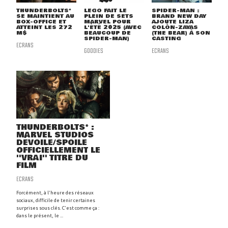
THUNDERBOLTS*
LEGO FAIT LE
SPIDER-MAN :
SE MAINTIENT AU
PLEIN DE SETS
BRAND NEW DAY
BOX-OFFICE ET
MARVEL POUR
AJOUTE LIZA
ATTEINT LES 272
L'ÉTÉ 2025 (AVEC
COLÓN-ZAYAS
M$
BEAUCOUP DE
(THE BEAR) À SON
SPIDER-MAN)
CASTING
ECRANS
GOODIES
ECRANS
THUNDERBOLTS* :
MARVEL STUDIOS
DÉVOILE/SPOILE
OFFICIELLEMENT LE
''VRAI'' TITRE DU
FILM
ECRANS
Forcément, à l'heure des réseaux
sociaux, difficile de tenir certaines
surprises sous clés. C'est comme ça :
dans le présent, le ...