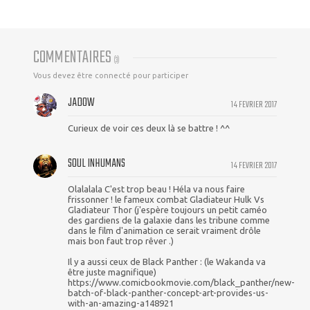
COMMENTAIRES
(
3
)
Vous devez être connecté pour participer
JADOW
14 FEVRIER 2017
Curieux de voir ces deux là se battre ! ^^
SOUL INHUMANS
14 FEVRIER 2017
Olalalala C'est trop beau ! Héla va nous faire
frissonner ! le fameux combat Gladiateur Hulk Vs
Gladiateur Thor (j'espère toujours un petit caméo
des gardiens de la galaxie dans les tribune comme
dans le film d'animation ce serait vraiment drôle
mais bon faut trop rêver .)
Il y a aussi ceux de Black Panther : (le Wakanda va
être juste magnifique)
https://www.comicbookmovie.com/black_panther/new-
batch-of-black-panther-concept-art-provides-us-
with-an-amazing-a148921