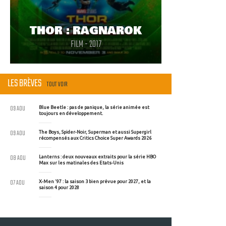
THOR : RAGNAROK
FILM - 2017
LES BRÈVES
TOUT VOIR
09 AOU
Blue Beetle : pas de panique, la série animée est
toujours en développement.
09 AOU
The Boys, Spider-Noir, Superman et aussi Supergirl
récompensés aux Critics Choice Super Awards 2026
08 AOU
Lanterns : deux nouveaux extraits pour la série HBO
Max sur les matinales des Etats-Unis
07 AOU
X-Men '97 : la saison 3 bien prévue pour 2027, et la
saison 4 pour 2028