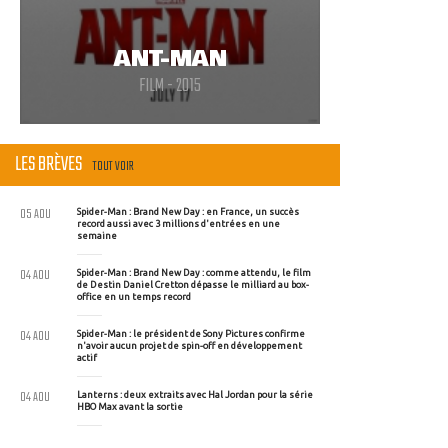
ANT-MAN
FILM - 2015
LES BRÈVES
TOUT VOIR
05 AOU
Spider-Man : Brand New Day : en France, un succès
record aussi avec 3 millions d'entrées en une
semaine
04 AOU
Spider-Man : Brand New Day : comme attendu, le film
de Destin Daniel Cretton dépasse le milliard au box-
office en un temps record
04 AOU
Spider-Man : le président de Sony Pictures confirme
n'avoir aucun projet de spin-off en développement
actif
04 AOU
Lanterns : deux extraits avec Hal Jordan pour la série
HBO Max avant la sortie