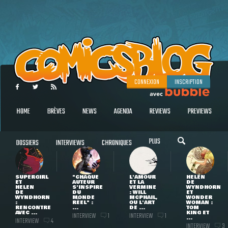
CONNEXION
INSCRIPTION
HOME
BRÈVES
NEWS
AGENDA
REVIEWS
PREVIEWS
PLUS
DOSSIERS
INTERVIEWS
CHRONIQUES
SUPERGIRL
"CHAQUE
L'AMOUR
HELEN
ET
AUTEUR
ET LA
DE
HELEN
S'INSPIRE
VERMINE
WYNDHORN
DE
DU
: WILL
ET
WYNDHORN
MONDE
MCPHAIL,
WONDER
:
RÉEL" :
OU L'ART
WOMAN :
RENCONTRE
...
DE ...
TOM
AVEC ...
KING ET
INTERVIEW
INTERVIEW
1
1
...
INTERVIEW
4
INTERVIEW
3