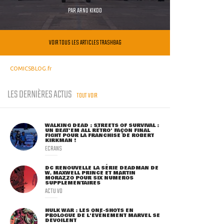
PAR
ARNO KIKOO
VOIR TOUS LES ARTICLES TRASHBAG
COMICSBLOG.fr
LES DERNIÈRES ACTUS
TOUT VOIR
WALKING DEAD : STREETS OF SURVIVAL :
UN BEAT'EM ALL RÉTRO' FAÇON FINAL
FIGHT POUR LA FRANCHISE DE ROBERT
KIRKMAN !
ECRANS
DC RENOUVELLE LA SÉRIE DEADMAN DE
W. MAXWELL PRINCE ET MARTIN
MORAZZO POUR SIX NUMÉROS
SUPPLÉMENTAIRES
ACTU VO
HULK WAR : LES ONE-SHOTS EN
PROLOGUE DE L'ÉVÈNEMENT MARVEL SE
DÉVOILENT