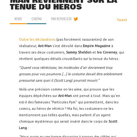
MAN REVIENNENT SUR LA
TENUE DU HÉROS
NEWS
CINÉMA
PAR
REPUBL33K
Tweet
Outre les déclarations
(pas forcément rassurantes) de son
réalisateur,
Ant-Man
s'est dévoilé dans
Empire Magazine
à
travers ses deux costumiers,
Sammy Sheldon
et
Ivo Coveney
, qui
révèlent quelques détails croustillants sur la tenue du héros :
"Quand vous rétrécissez, les molécules d'air deviennent trop
grosses pour vos poumons [...] le costume devait être entièrement
pressurisé sans quoi il (Scott Lang) pourrait mourir."
Voilà une précision comme on les aime, qui prouve que les
équipes dépêchées sur
Ant-Man
ont pensé à tout. Mais qu'en
est-il des fameuses "Particules Pym" qui permettent, dans les
comics, au héros de rétrécir ? Ma foi, les costumiers ne les
mentionnent pas telles quelles, mais parlent d'un agent
chimique mystérieux qui serait inséré dans le corps de
Scott
Lang
:
"Nous avons eu une longue discussion à propos des câbles qui