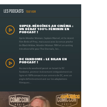
LES PODCASTS
TOUT VOIR
SUPER-HÉROÏNES AU CINÉMA :
UN DÉBAT 100% FÉMININ EN
PODCAST !
Après Wonder Woman, Captain Marvel, et le récent
film Birds of Prey, mais aussi avec la venue proche
de Black Widow, Wonder Woman 1984 et un casting
très diversifié pour The Eternals, les ...
DC FANDOME : LE BILAN EN
PODCAST !
Au cours du weekend passé se tenait le DC
Fandome, premier évènement intégralement en
ligne et 100% consacré aux univers de DC, avec un
angle définitivement axé sur les adaptations
filmiques ...