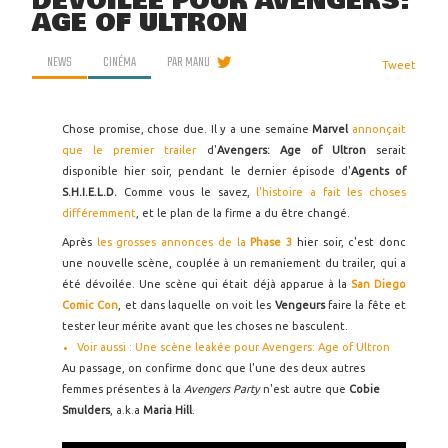
DÉVOILÉE POUR AVENGERS:
AGE OF ULTRON
NEWS
CINÉMA
PAR
MANU
Tweet
Chose promise, chose due. Il y a une semaine
Marvel
annonçait
que le premier trailer
d'
Avengers: Age of Ultron
serait
disponible hier soir, pendant le dernier épisode d'
Agents of
S.H.I.E.L.D.
Comme vous le savez,
l'histoire a fait les choses
différemment
, et le plan de la firme a du être changé.
Après
les grosses annonces de la
Phase 3
hier soir, c'est donc
une nouvelle scène, couplée à un remaniement du trailer, qui a
été dévoilée. Une scène qui était déjà apparue à la
San Diego
Comic Con
, et dans laquelle on voit les
Vengeurs
faire la fête et
tester leur mérite avant que les choses ne basculent.
Voir aussi : Une scène leakée pour Avengers: Age of Ultron
Au passage, on confirme donc que l'une des deux autres
femmes présentes à la
Avengers Party
n'est autre que
Cobie
Smulders
, a.k.a
Maria Hill
.