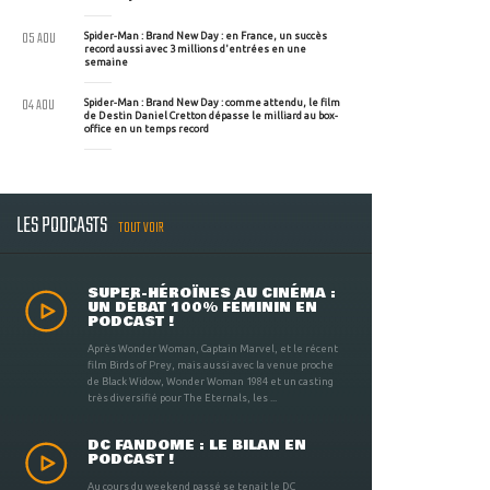
05 AOU
Spider-Man : Brand New Day : en France, un succès
record aussi avec 3 millions d'entrées en une
semaine
04 AOU
Spider-Man : Brand New Day : comme attendu, le film
de Destin Daniel Cretton dépasse le milliard au box-
office en un temps record
LES PODCASTS
TOUT VOIR
SUPER-HÉROÏNES AU CINÉMA :
UN DÉBAT 100% FÉMININ EN
PODCAST !
Après Wonder Woman, Captain Marvel, et le récent
film Birds of Prey, mais aussi avec la venue proche
de Black Widow, Wonder Woman 1984 et un casting
très diversifié pour The Eternals, les ...
DC FANDOME : LE BILAN EN
PODCAST !
Au cours du weekend passé se tenait le DC