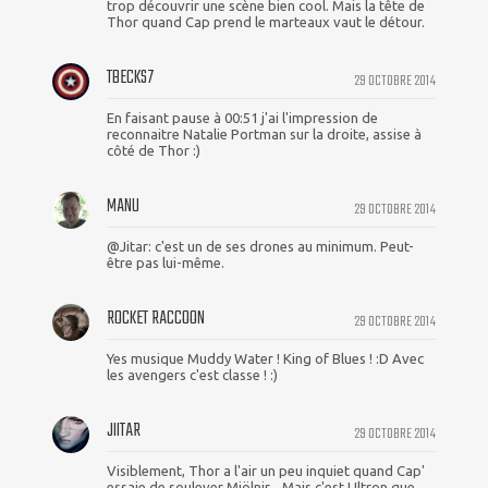
trop découvrir une scène bien cool. Mais la tête de
Thor quand Cap prend le marteaux vaut le détour.
TBECKS7
29 OCTOBRE 2014
En faisant pause à 00:51 j'ai l'impression de
reconnaitre Natalie Portman sur la droite, assise à
côté de Thor :)
MANU
29 OCTOBRE 2014
@Jitar: c'est un de ses drones au minimum. Peut-
être pas lui-même.
ROCKET RACCOON
29 OCTOBRE 2014
Yes musique Muddy Water ! King of Blues ! :D Avec
les avengers c'est classe ! :)
JIITAR
29 OCTOBRE 2014
Visiblement, Thor a l'air un peu inquiet quand Cap'
essaie de soulever Mjölnir... Mais c'est Ultron que