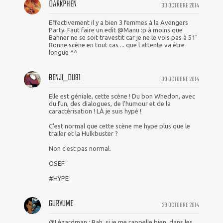
DARKPHEN
30 OCTOBRE 2014
Effectivement il y a bien 3 femmes à la Avengers
Party. Faut faire un edit @Manu :p à moins que
Banner ne se soit travestit car je ne le vois pas à 51"
Bonne scène en tout cas ... que l attente va être
longue ^^
BENJI_DU91
30 OCTOBRE 2014
Elle est géniale, cette scène ! Du bon Whedon, avec
du fun, des dialogues, de l'humour et de la
caractérisation ! LÀ je suis hypé !
C'est normal que cette scène me hype plus que le
trailer et la Hulkbuster ?
Non c'est pas normal.
OSEF.
#HYPE
GURYUME
29 OCTOBRE 2014
@Lézardman : Bah, si je me rappelle bien, dans les