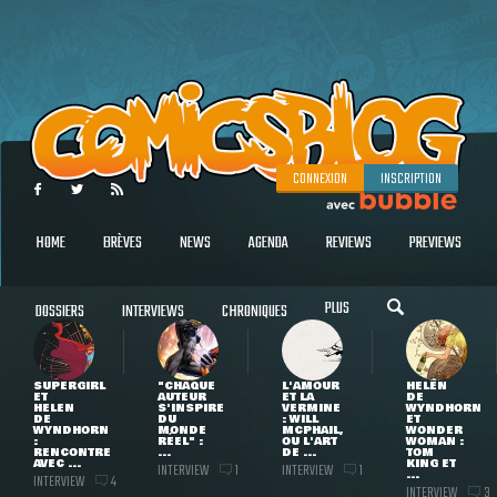
CONNEXION
INSCRIPTION
HOME
BRÈVES
NEWS
AGENDA
REVIEWS
PREVIEWS
PLUS
DOSSIERS
INTERVIEWS
CHRONIQUES
SUPERGIRL
"CHAQUE
L'AMOUR
HELEN
ET
AUTEUR
ET LA
DE
HELEN
S'INSPIRE
VERMINE
WYNDHORN
DE
DU
: WILL
ET
WYNDHORN
MONDE
MCPHAIL,
WONDER
:
RÉEL" :
OU L'ART
WOMAN :
RENCONTRE
...
DE ...
TOM
AVEC ...
KING ET
INTERVIEW
INTERVIEW
1
1
...
INTERVIEW
4
INTERVIEW
3