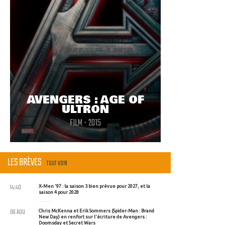
AVENGERS : AGE OF
ULTRON
FILM - 2015
LES BRÈVES
TOUT VOIR
14:40
X-Men '97 : la saison 3 bien prévue pour 2027, et la
saison 4 pour 2028
06 AOU
Chris McKenna et Erik Sommers (Spider-Man : Brand
New Day) en renfort sur l'écriture de Avengers :
Doomsday et Secret Wars