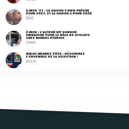
X-MEN '97 : LA SAISON 3 BIEN PRÉVUE
POUR 2027, ET LA SAISON 4 POUR 2028
BRÈVE
X-MEN : L'ACTEUR KIT CONNOR
EMBAUCHÉ POUR LE RÔLE DE CYCLOPS
CHEZ MARVEL STUDIOS
ECRANS
RINGO AWARDS 2026 : DÉCOUVREZ
L'ENSEMBLE DE LA SÉLECTION !
ACTU VO