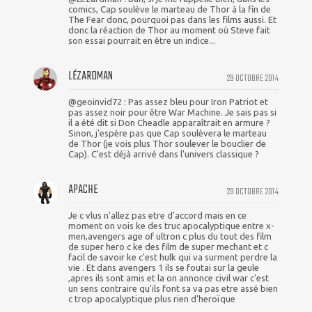
comics, Cap soulève le marteau de Thor à la fin de
The Fear donc, pourquoi pas dans les films aussi. Et
donc la réaction de Thor au moment où Steve fait
son essai pourrait en être un indice...
LÉZARDMAN
29 OCTOBRE 2014
@geoinvid72 : Pas assez bleu pour Iron Patriot et
pas assez noir pour être War Machine. Je sais pas si
il a été dit si Don Cheadle apparaîtrait en armure ?
Sinon, j'espère pas que Cap soulèvera le marteau
de Thor (je vois plus Thor soulever le bouclier de
Cap). C'est déjà arrivé dans l'univers classique ?
APACHE
29 OCTOBRE 2014
Je c vlus n'allez pas etre d'accord mais en ce
moment on vois ke des truc apocalyptique entre x-
men,avengers age of ultron c plus du tout des film
de super hero c ke des film de super mechant et c
facil de savoir ke c'est hulk qui va surment perdre la
vie . Et dans avengers 1 ils se foutai sur la geule
,apres ils sont amis et la on annonce civil war c'est
un sens contraire qu'ils font sa va pas etre assé bien
c trop apocalyptique plus rien d'heroïque