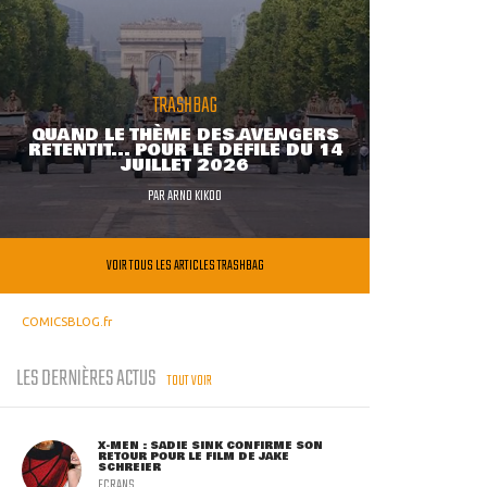
TRASHBAG
QUAND LE THÈME DES AVENGERS
RETENTIT... POUR LE DÉFILÉ DU 14
JUILLET 2026
PAR
ARNO KIKOO
VOIR TOUS LES ARTICLES TRASHBAG
COMICSBLOG.fr
LES DERNIÈRES ACTUS
TOUT VOIR
X-MEN : SADIE SINK CONFIRME SON
RETOUR POUR LE FILM DE JAKE
SCHREIER
ECRANS