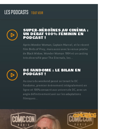
LES PODCASTS
TOUT VOIR
SUPER-HÉROÏNES AU CINÉMA :
UN DÉBAT 100% FÉMININ EN
PODCAST !
Après Wonder Woman, Captain Marvel, et le récent
film Birds of Prey, mais aussi avec la venue proche
de Black Widow, Wonder Woman 1984 et un casting
très diversifié pour The Eternals, les ...
DC FANDOME : LE BILAN EN
PODCAST !
Au cours du weekend passé se tenait le DC
Fandome, premier évènement intégralement en
ligne et 100% consacré aux univers de DC, avec un
angle définitivement axé sur les adaptations
filmiques ...