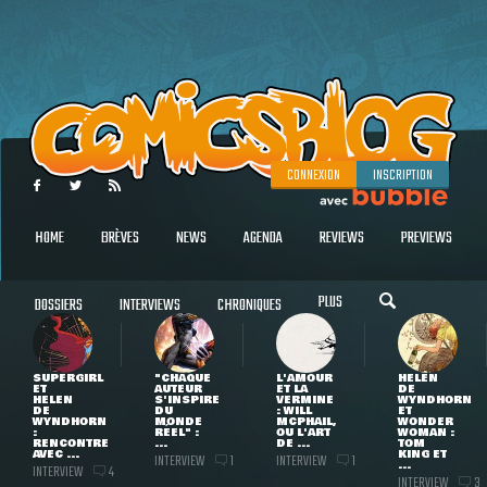
CONNEXION
INSCRIPTION
HOME
BRÈVES
NEWS
AGENDA
REVIEWS
PREVIEWS
PLUS
DOSSIERS
INTERVIEWS
CHRONIQUES
SUPERGIRL
"CHAQUE
L'AMOUR
HELEN
ET
AUTEUR
ET LA
DE
HELEN
S'INSPIRE
VERMINE
WYNDHORN
DE
DU
: WILL
ET
WYNDHORN
MONDE
MCPHAIL,
WONDER
:
RÉEL" :
OU L'ART
WOMAN :
RENCONTRE
...
DE ...
TOM
AVEC ...
KING ET
INTERVIEW
INTERVIEW
1
1
...
INTERVIEW
4
INTERVIEW
3