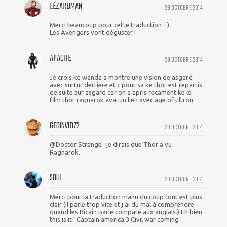
LÉZARDMAN
29 OCTOBRE 2014
Merci beaucoup pour cette traduction :-)
Les Avengers vont déguster !
APACHE
29 OCTOBRE 2014
Je crois ke wanda a montre une vision de asgard
avec surtur derriere et c pour sa ke thor est repartis
de suite sur asgard car on a apris recament ke le
film thor ragnarok avai un lien avec age of ultron
GEOINVID72
29 OCTOBRE 2014
@Doctor Strange : je dirais que Thor a vu
Ragnarok.
SOUL
29 OCTOBRE 2014
Merci pour la traduction manu du coup tout est plus
clair (il parle trop vite et j'ai du mal à comprendre
quand les Ricain parle comparé aux anglais.) Eh bien
this is it ! Captain america 3 Civil war coming !