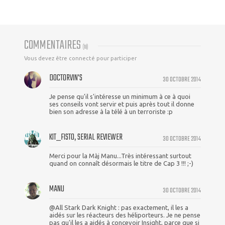
COMMENTAIRES
(
18
)
Vous devez être connecté pour participer
DOCTORVIN'S
30 OCTOBRE 2014
Je pense qu'il s'intéresse un minimum à ce à quoi
ses conseils vont servir et puis après tout il donne
bien son adresse à la télé à un terroriste :p
KIT_FISTO, SERIAL REVIEWER
30 OCTOBRE 2014
Merci pour la Màj Manu...Très intéressant surtout
quand on connaît désormais le titre de Cap 3 !!! ;-)
MANU
30 OCTOBRE 2014
@All Stark Dark Knight : pas exactement, il les a
aidés sur les réacteurs des héliporteurs. Je ne pense
pas qu'il les a aidés à concevoir Insight, parce que si