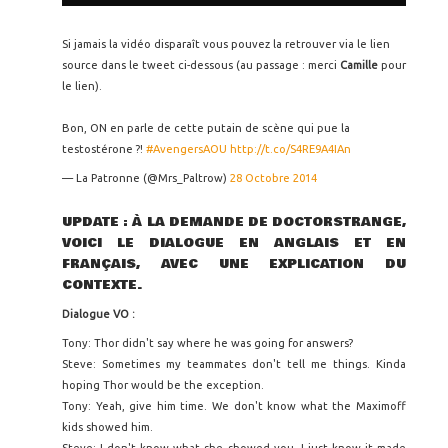
Si jamais la vidéo disparaît vous pouvez la retrouver via le lien
source dans le tweet ci-dessous (au passage : merci
Camille
pour
le lien).
Bon, ON en parle de cette putain de scène qui pue la
testostérone ?!
#AvengersAOU
http://t.co/S4RE9A4IAn
— La Patronne (@Mrs_Paltrow)
28 Octobre 2014
UPDATE : À LA DEMANDE DE DOCTORSTRANGE,
VOICI LE DIALOGUE EN ANGLAIS ET EN
FRANÇAIS, AVEC UNE EXPLICATION DU
CONTEXTE.
Dialogue VO :
Tony: Thor didn't say where he was going for answers?
Steve: Sometimes my teammates don't tell me things. Kinda
hoping Thor would be the exception.
Tony: Yeah, give him time. We don't know what the Maximoff
kids showed him.
Steve: I don't know what she showed you, I just know it made