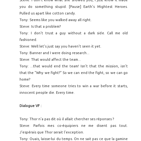
you do something stupid. [Pause] Earth's Mightest Heroes.
Pulled us apart like cotton candy.
Tony: Seems like you walked away all right.
Steve: Is that a problem?
Tony: I don't trust a guy without a dark side. Call me old
fashioned.
Steve: Well let's just say you haven't seen it yet.
Tony: Banner and I were doing research...
Steve: That would affect the team...
Tony: ...that would end the team! Isn't that the mission, isn't
that the "Why we fight?" So we can end the fight, so we can go
home?
Steve: Every time someone tries to win a war before it starts,
innocent people die. Every time.
Dialogue VF :
Tony: Thor n'a pas dit où il allait chercher ses réponses ?
Steve: Parfois mes co-équipiers ne me disent pas tout.
J'espérais que Thor serait l'exception.
Tony: Ouais, laisse-lui du temps. On ne sait pas ce que la gamine