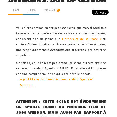
AVENGERS: AGE OF ULTRON
NEWS
CINÉMA
PAR
MANU
Vous n'êtes probablement pas sans savoir que
Marvel Studios
a
tenu une petite conférence de presse il y a quelques heures,
annonçant rien de moins que
l'intégralité de sa Phase 3
au
cinéma. Et durant cette conférence qui se tenait à Los Angeles,
une scène du prochain
Avengers: Age of Ultron
a été projetée
au public.
On sait déjà que ce n'est pas la fameuse scène qui sera diffusée
cette nuit pendant
Agents of S.H.I.E.L.D.
, et elle est loin d'être
anodine compte tenu de ce qui a été dévoilé ce soir.
Age of Ultron : la scène dévoilée pendant Agents of
S.H.I.E.L.D.
ATTENTION : CETTE SCÈNE EST ÉVIDEMMENT
UN SPOILER QUANT AU PROCHAIN FILM DE
JOSS WHEDON, MAIS AUSSI PAR RAPPORT À