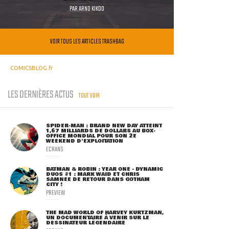
PAR
ARNO KIKOO
VOIR TOUS LES ARTICLES TRASHBAG
COMICSBLOG.fr
LES DERNIÈRES ACTUS
TOUT VOIR
SPIDER-MAN : BRAND NEW DAY ATTEINT
1,67 MILLIARDS DE DOLLARS AU BOX-
OFFICE MONDIAL POUR SON 2E
WEEKEND D'EXPLOITATION
ECRANS
BATMAN & ROBIN : YEAR ONE - DYNAMIC
DUOS #1 : MARK WAID ET CHRIS
SAMNEE DE RETOUR DANS GOTHAM
CITY !
PREVIEW
THE MAD WORLD OF HARVEY KURTZMAN,
UN DOCUMENTAIRE À VENIR SUR LE
DESSINATEUR LÉGENDAIRE