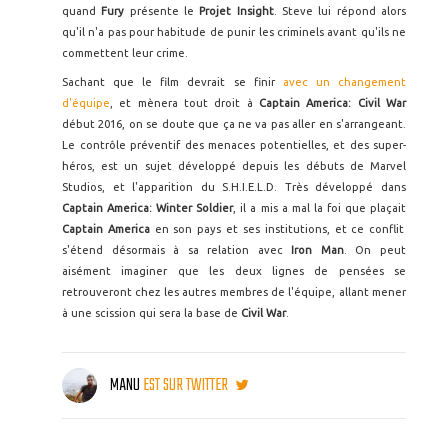
quand
Fury
présente le
Projet Insight
. Steve lui répond alors
qu'il n'a pas pour habitude de punir les criminels avant qu'ils ne
commettent leur crime.
Sachant que le film devrait se finir
avec un changement
d'équipe
, et mènera tout droit à
Captain America: Civil War
début 2016, on se doute que ça ne va pas aller en s'arrangeant.
Le contrôle préventif des menaces potentielles, et des super-
héros, est un sujet développé depuis les débuts de Marvel
Studios, et l'apparition du S.H.I.E.L.D. Très développé dans
Captain America: Winter Soldier
, il a mis a mal la foi que plaçait
Captain America
en son pays et ses institutions, et ce conflit
s'étend désormais à sa relation avec
Iron Man
. On peut
aisément imaginer que les deux lignes de pensées se
retrouveront chez les autres membres de l'équipe, allant mener
à une scission qui sera la base de
Civil War
.
MANU
EST SUR TWITTER