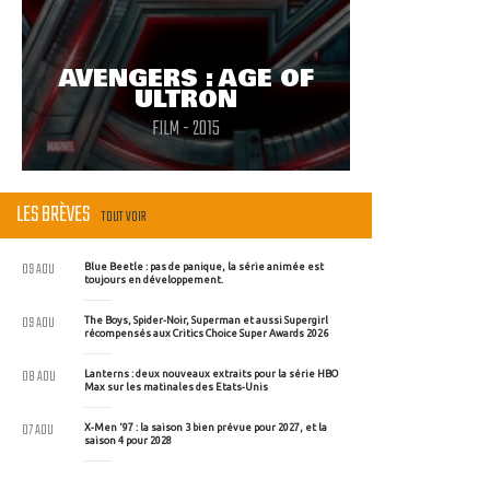
AVENGERS : AGE OF
ULTRON
FILM - 2015
LES BRÈVES
TOUT VOIR
09 AOU
Blue Beetle : pas de panique, la série animée est
toujours en développement.
09 AOU
The Boys, Spider-Noir, Superman et aussi Supergirl
récompensés aux Critics Choice Super Awards 2026
08 AOU
Lanterns : deux nouveaux extraits pour la série HBO
Max sur les matinales des Etats-Unis
07 AOU
X-Men '97 : la saison 3 bien prévue pour 2027, et la
saison 4 pour 2028