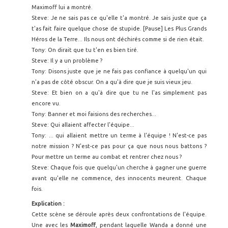
Maximoff lui a montré.
Steve: Je ne sais pas ce qu'elle t'a montré. Je sais juste que ça
t'as fait faire quelque chose de stupide. [Pause] Les Plus Grands
Héros de la Terre... Ils nous ont déchirés comme si de rien était.
Tony: On dirait que tu t'en es bien tiré.
Steve: Il y a un problème ?
Tony: Disons juste que je ne fais pas confiance à quelqu'un qui
n'a pas de côté obscur. On a qu'à dire que je suis vieux jeu.
Steve: Et bien on a qu'à dire que tu ne l'as simplement pas
encore vu.
Tony: Banner et moi faisions des recherches...
Steve: Qui allaient affecter l'équipe...
Tony: ... qui allaient mettre un terme à l'équipe ! N'est-ce pas
notre mission ? N'est-ce pas pour ça que nous nous battons ?
Pour mettre un terme au combat et rentrer chez nous ?
Steve: Chaque fois que quelqu'un cherche à gagner une guerre
avant qu'elle ne commence, des innocents meurent. Chaque
fois.
Explication :
Cette scène se déroule après deux confrontations de l'équipe.
Une avec les
Maximoff
, pendant laquelle Wanda a donné une