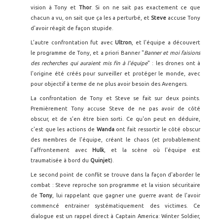
vision à Tony et
Thor
. Si on ne sait pas exactement ce que
chacun a vu, on sait que ça les a perturbé, et
Steve
accuse Tony
d'avoir réagit de façon stupide.
L'autre confrontation fut avec
Ultron
, et l'équipe a découvert
le programme de Tony, et a priori Banner "
Banner et moi faisions
des recherches qui auraient mis fin à l'équipe
" : les drones ont à
l'origine été créés pour surveiller et protéger le monde, avec
pour objectif à terme de ne plus avoir besoin des Avengers.
La confrontation de Tony et Steve se fait sur deux points.
Premièrement Tony accuse Steve de ne pas avoir de côté
obscur, et de s'en être bien sorti. Ce qu'on peut en déduire,
c'est que les actions de
Wanda
ont fait ressortir le côté obscur
des membres de l'équipe, créant le chaos (et probablement
l'affrontement avec
Hulk
, et la scène où l'équipe est
traumatisée à bord du
Quinjet
).
Le second point de conflit se trouve dans la façon d'aborder le
combat : Steve reproche son programme et la vision sécuritaire
de
Tony
, lui rappelant que gagner une guerre avant de l'avoir
commencé entrainer systématiquement des victimes. Ce
dialogue est un rappel direct à Captain America: Winter Soldier,