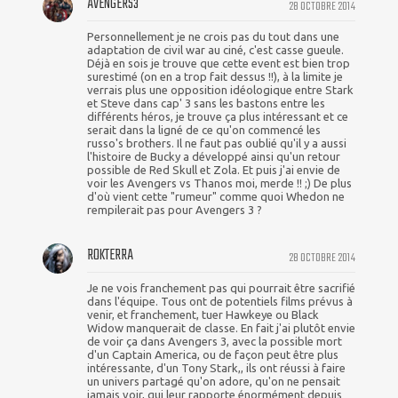
AVENGERS3
28 OCTOBRE 2014
Personnellement je ne crois pas du tout dans une
adaptation de civil war au ciné, c'est casse gueule.
Déjà en sois je trouve que cette event est bien trop
surestimé (on en a trop fait dessus !!), à la limite je
verrais plus une opposition idéologique entre Stark
et Steve dans cap' 3 sans les bastons entre les
différents héros, je trouve ça plus intéressant et ce
serait dans la ligné de ce qu'on commencé les
russo's brothers. Il ne faut pas oublié qu'il y a aussi
l'histoire de Bucky a développé ainsi qu'un retour
possible de Red Skull et Zola. Et puis j'ai envie de
voir les Avengers vs Thanos moi, merde !! ;) De plus
d'où vient cette "rumeur" comme quoi Whedon ne
rempilerait pas pour Avengers 3 ?
ROKTERRA
28 OCTOBRE 2014
Je ne vois franchement pas qui pourrait être sacrifié
dans l'équipe. Tous ont de potentiels films prévus à
venir, et franchement, tuer Hawkeye ou Black
Widow manquerait de classe. En fait j'ai plutôt envie
de voir ça dans Avengers 3, avec la possible mort
d'un Captain America, ou de façon peut être plus
intéressante, d'un Tony Stark,, ils ont réussi à faire
un univers partagé qu'on adore, qu'on ne pensait
jamais voir, qui leur rapporte énormément depuis