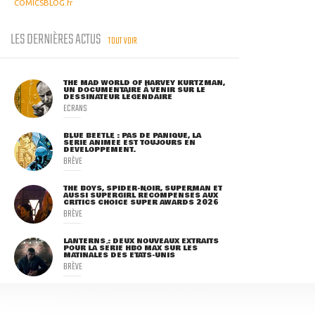
COMICSBLOG.fr
LES DERNIÈRES ACTUS
TOUT VOIR
THE MAD WORLD OF HARVEY KURTZMAN,
UN DOCUMENTAIRE À VENIR SUR LE
DESSINATEUR LÉGENDAIRE
ECRANS
BLUE BEETLE : PAS DE PANIQUE, LA
SÉRIE ANIMÉE EST TOUJOURS EN
DÉVELOPPEMENT.
BRÈVE
THE BOYS, SPIDER-NOIR, SUPERMAN ET
AUSSI SUPERGIRL RÉCOMPENSÉS AUX
CRITICS CHOICE SUPER AWARDS 2026
BRÈVE
LANTERNS : DEUX NOUVEAUX EXTRAITS
POUR LA SÉRIE HBO MAX SUR LES
MATINALES DES ETATS-UNIS
BRÈVE