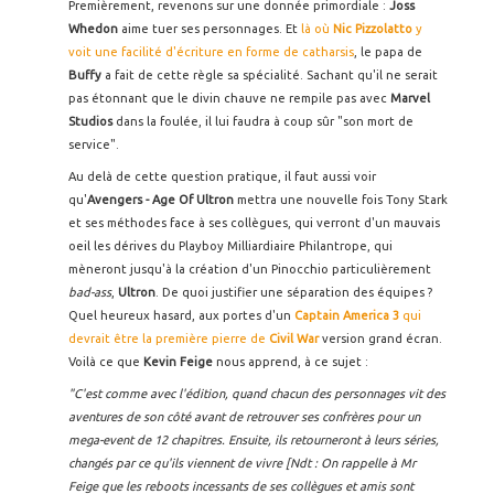
Premièrement, revenons sur une donnée primordiale :
Joss
Whedon
aime tuer ses personnages. Et
là où
Nic Pizzolatto
y
voit une facilité d'écriture en forme de catharsis
, le papa de
Buffy
a fait de cette règle sa spécialité. Sachant qu'il ne serait
pas étonnant que le divin chauve ne rempile pas avec
Marvel
Studios
dans la foulée, il lui faudra à coup sûr "son mort de
service".
Au delà de cette question pratique, il faut aussi voir
qu'
Avengers - Age Of Ultron
mettra une nouvelle fois Tony Stark
et ses méthodes face à ses collègues, qui verront d'un mauvais
oeil les dérives du Playboy Milliardiaire Philantrope, qui
mèneront jusqu'à la création d'un Pinocchio particulièrement
bad-ass
,
Ultron
. De quoi justifier une séparation des équipes ?
Quel heureux hasard, aux portes d'un
Captain America 3
qui
devrait être la première pierre de
Civil War
version grand écran.
Voilà ce que
Kevin Feige
nous apprend, à ce sujet :
"C'est comme avec l'édition, quand chacun des personnages vit des
aventures de son côté avant de retrouver ses confrères pour un
mega-event de 12 chapitres. Ensuite, ils retourneront à leurs séries,
changés par ce qu'ils viennent de vivre [Ndt : On rappelle à Mr
Feige que les reboots incessants de ses collègues et amis sont