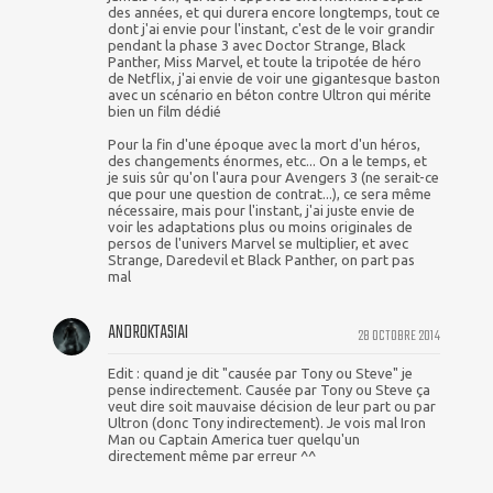
des années, et qui durera encore longtemps, tout ce
dont j'ai envie pour l'instant, c'est de le voir grandir
pendant la phase 3 avec Doctor Strange, Black
Panther, Miss Marvel, et toute la tripotée de héro
de Netflix, j'ai envie de voir une gigantesque baston
avec un scénario en béton contre Ultron qui mérite
bien un film dédié
Pour la fin d'une époque avec la mort d'un héros,
des changements énormes, etc... On a le temps, et
je suis sûr qu'on l'aura pour Avengers 3 (ne serait-ce
que pour une question de contrat...), ce sera même
nécessaire, mais pour l'instant, j'ai juste envie de
voir les adaptations plus ou moins originales de
persos de l'univers Marvel se multiplier, et avec
Strange, Daredevil et Black Panther, on part pas
mal
ANDROKTASIAI
28 OCTOBRE 2014
Edit : quand je dit "causée par Tony ou Steve" je
pense indirectement. Causée par Tony ou Steve ça
veut dire soit mauvaise décision de leur part ou par
Ultron (donc Tony indirectement). Je vois mal Iron
Man ou Captain America tuer quelqu'un
directement même par erreur ^^