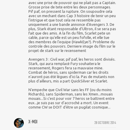
avec une prise de pouvoir qui ne plait pas a Captain.
Grosse prise de tete entre les deux personnages.
Pif paf, on pressent la rupture. On soupoudre cela
avec un mechant dans Cap 3 histoire de tenir un peu
l'intrigue et que tout cela ne ressemble pas
uniquement a une bande annonce d'Avengers 3. De
plus, Stark étant responsable d'Ultron, il se sera pas
fait que des amis. A la fin du film, Scarlet pete un
cable, parce qu'elle est un peu fofolle, et elle tue
des membres de l'equipe (HawkEye?). Probleme du
controle des pouvoirs. Derniere image du film sur le
projet de stark sur le recensement
Avengers 3 : Civil war, pif paf, les heros sont divisés.
Stark, qui aura remplacé Fury souhaitera le
recensement, Rogers fera sa mauvaise mine.
Combat de héros, sans spiderman car les droits
n'auront pas été légues d'ici la. Pas de mutants non
plus d'ailleurs, mis a part QuickSilver et Scarlet.
N'empeche que Civil War sans les FF (ou du moins
Richards), sans Spiderman, sans les Xmen...mouais
mouais...Si c'est pour voir 7 heros se battrent entre
eux...je suis pas sur d'accroché a mort. Un event
comme CW se DOIT d'être un pugilat cosmique...
X-MOI
28 OCTOBRE 2014