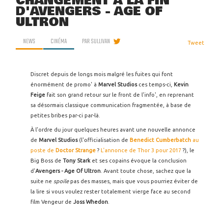
CHANGEMENT À LA FIN
D'AVENGERS - AGE OF
ULTRON
NEWS
CINÉMA
PAR
SULLIVAN
Tweet
Discret depuis de longs mois malgré les fuites qui font
énormément de promo' à
Marvel Studios
ces temps-ci,
Kevin
Feige
fait son grand retour sur le front de l'info', en reprenant
sa désormais classique communication fragmentée, à base de
petites bribes par-ci par-là.
À l'ordre du jour quelques heures avant une nouvelle annonce
de
Marvel Studios
(l'officialisation de
Benedict Cumberbatch
au
poste de
Doctor Strange
?
L'annonce de Thor 3 pour 2017
?), le
Big Boss de
Tony Stark
et ses copains évoque la conclusion
d'
Avengers - Age Of Ultron
. Avant toute chose, sachez que la
suite ne
spoile
pas des masses, mais que vous pourriez éviter de
la lire si vous voulez rester totalement vierge face au second
film Vengeur de
Joss Whedon
.