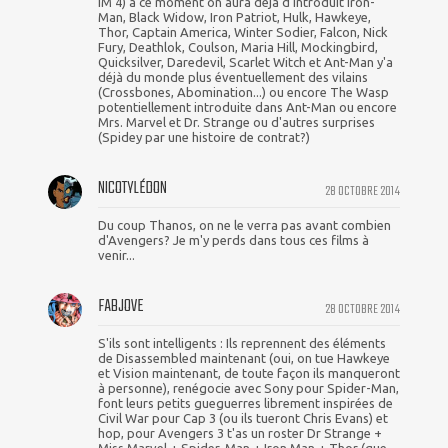
IM 4) à ce moment on aura déjà d'introduit Iron-
Man, Black Widow, Iron Patriot, Hulk, Hawkeye,
Thor, Captain America, Winter Sodier, Falcon, Nick
Fury, Deathlok, Coulson, Maria Hill, Mockingbird,
Quicksilver, Daredevil, Scarlet Witch et Ant-Man y'a
déjà du monde plus éventuellement des vilains
(Crossbones, Abomination...) ou encore The Wasp
potentiellement introduite dans Ant-Man ou encore
Mrs. Marvel et Dr. Strange ou d'autres surprises
(Spidey par une histoire de contrat?)
NICOTYLÉDON
28 OCTOBRE 2014
Du coup Thanos, on ne le verra pas avant combien
d'Avengers? Je m'y perds dans tous ces films à
venir...
FABJOVE
28 OCTOBRE 2014
S'ils sont intelligents : Ils reprennent des éléments
de Disassembled maintenant (oui, on tue Hawkeye
et Vision maintenant, de toute façon ils manqueront
à personne), renégocie avec Sony pour Spider-Man,
font leurs petits gueguerres librement inspirées de
Civil War pour Cap 3 (ou ils tueront Chris Evans) et
hop, pour Avengers 3 t'as un roster Dr Strange +