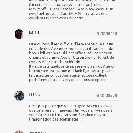
Miss Marvel + Spider-Man + Iron Man + Thor (que
j'aimerais bien mort aussi, mais bon.) + Les
Maximoff + Black Panther + Ant-Man/Wasp + Un
éventuel nouveau Cap. (Et + Sentry si t'as des
couilles) Et là t'envoies du patté.
NAFLO
28 OCTOBRE 2014
Que du bon, il est difficile d'être sceptique sur un
épisode des Avengers pour l'instant tout semble
bon. Civil war sera, si il est officialisé une version
cinéma et comme Age of Ultron bien différent du
comics donc pas d'inquiétude.
Il y a de cela quelque temps je me disais qu'Age of
Ultron sans Wolverine ou Hank Pym serait pas bien
fait mais les pirouettes scénaristiques collent
parfaitement à l'univers qu'on nous propose.
LEFAUVE
28 OCTOBRE 2014
c'est pas par ce que vous croyez pas en civil war
que cela sera un mauvais film. vous arrivez pas à
vous faire à ce film, car vous êtes loin d'avoir
l'imagination des scénaristes...