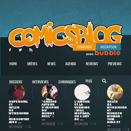
CONNEXION
INSCRIPTION
HOME
BRÈVES
NEWS
AGENDA
REVIEWS
PREVIEWS
PLUS
DOSSIERS
INTERVIEWS
CHRONIQUES
SUPERGIRL
"CHAQUE
L'AMOUR
HELEN
ET
AUTEUR
ET LA
DE
HELEN
S'INSPIRE
VERMINE
WYNDHORN
DE
DU
: WILL
ET
WYNDHORN
MONDE
MCPHAIL,
WONDER
:
RÉEL" :
OU L'ART
WOMAN :
RENCONTRE
...
DE ...
TOM
AVEC ...
KING ET
INTERVIEW
INTERVIEW
1
1
...
INTERVIEW
4
INTERVIEW
3