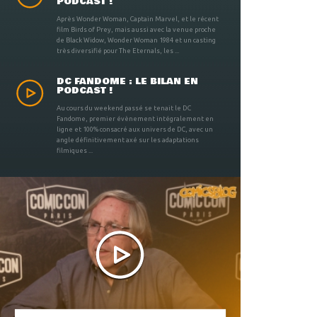
PODCAST !
Après Wonder Woman, Captain Marvel, et le récent
film Birds of Prey, mais aussi avec la venue proche
de Black Widow, Wonder Woman 1984 et un casting
très diversifié pour The Eternals, les ...
DC FANDOME : LE BILAN EN
PODCAST !
Au cours du weekend passé se tenait le DC
Fandome, premier évènement intégralement en
ligne et 100% consacré aux univers de DC, avec un
angle définitivement axé sur les adaptations
filmiques ...