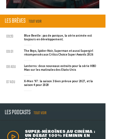
LES BRÈVES
TOUT VOIR
09:20
Blue Beetle : pas de panique, la série animée est
toujours en développement.
09:01
The Boys, Spider-Noir, Superman et aussi Supergirl
récompensés aux Critics Choice Super Awards 2026
08 AOU
Lanterns : deux nouveaux extraits pour la série HBO
Max sur les matinales des Etats-Unis
07 AOU
X-Men '97 : la saison 3 bien prévue pour 2027, et la
saison 4 pour 2028
LES PODCASTS
TOUT VOIR
SUPER-HÉROÏNES AU CINÉMA :
UN DÉBAT 100% FÉMININ EN