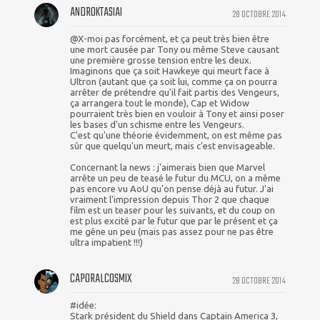
ANDROKTASIAI
28 OCTOBRE 2014
@X-moi pas forcément, et ça peut très bien être
une mort causée par Tony ou même Steve causant
une première grosse tension entre les deux.
Imaginons que ça soit Hawkeye qui meurt face à
Ultron (autant que ça soit lui, comme ça on pourra
arrêter de prétendre qu'il fait partis des Vengeurs,
ça arrangera tout le monde), Cap et Widow
pourraient très bien en vouloir à Tony et ainsi poser
les bases d'un schisme entre les Vengeurs.
C'est qu'une théorie évidemment, on est même pas
sûr que quelqu'un meurt, mais c'est envisageable.
Concernant la news : j'aimerais bien que Marvel
arrête un peu de teasé le futur du MCU, on a même
pas encore vu AoU qu'on pense déjà au futur. J'ai
vraiment l'impression depuis Thor 2 que chaque
film est un teaser pour les suivants, et du coup on
est plus excité par le futur que par le présent et ça
me gêne un peu (mais pas assez pour ne pas être
ultra impatient !!!)
CAPORALCOSMIX
28 OCTOBRE 2014
#idée:
Stark président du Shield dans Captain America 3,